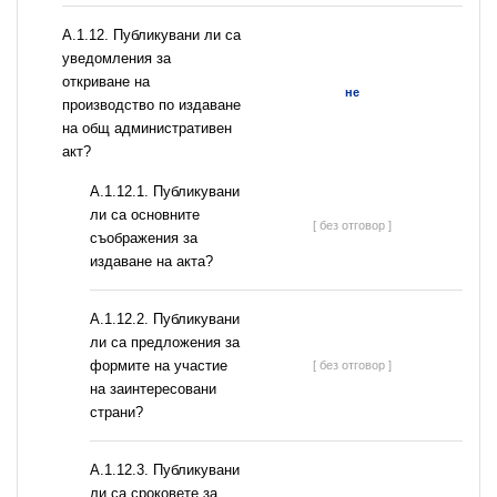
А.1.12. Публикувани ли са
уведомления за
откриване на
не
производство по издаване
на общ административен
акт?
А.1.12.1. Публикувани
ли са основните
[ без отговор ]
съображения за
издаване на акта?
А.1.12.2. Публикувани
ли са предложения за
формите на участие
[ без отговор ]
на заинтересовани
страни?
А.1.12.3. Публикувани
ли са сроковете за