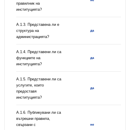
не
правилник на
институцията?
A.1.3. Представена ли е
структура на
да
администрацията?
А.1.4. Представени ли са
функциите на
да
институцията?
А.1.5. Представени ли са
услугите, които
да
предоставя
институцията?
А.1.6. Публикувани ли са
вътрешни правила,
свързани с
не