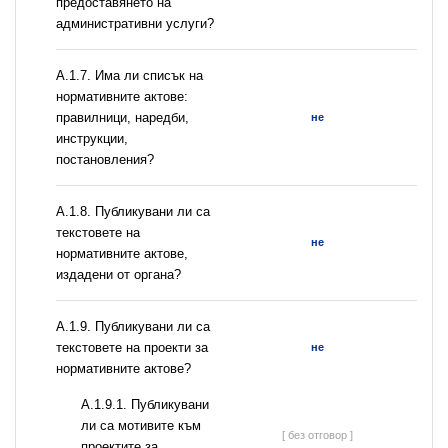
предоставянето на
административни услуги?
А.1.7. Има ли списък на
нормативните актове:
правилници, наредби,
не
инструкции,
постановления?
А.1.8. Публикувани ли са
текстовете на
не
нормативните актове,
издадени от органа?
А.1.9. Публикувани ли са
текстовете на проекти за
не
нормативните актове?
А.1.9.1. Публикувани
ли са мотивите към
[ без отговор ]
проектите за