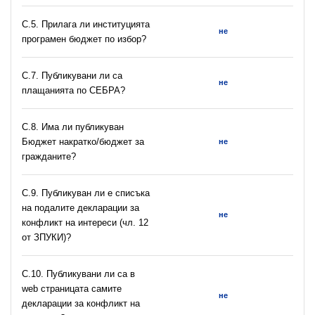
С.5. Прилага ли институцията
не
програмен бюджет по избор?
С.7. Публикувани ли са
не
плащанията по СЕБРА?
С.8. Има ли публикуван
Бюджет накратко/бюджет за
не
гражданите?
C.9. Публикуван ли е списъка
на подалите декларации за
не
конфликт на интереси (чл. 12
от ЗПУКИ)?
C.10. Публикувани ли са в
web страницата самите
не
декларации за конфликт на