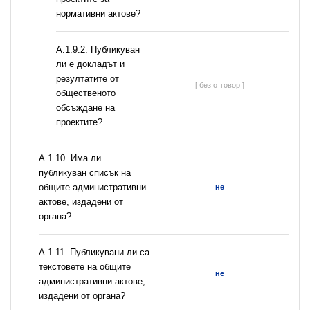
нормативни актове?
А.1.9.2. Публикуван
ли е докладът и
резултатите от
[ без отговор ]
общественото
обсъждане на
проектите?
А.1.10. Има ли
публикуван списък на
общите административни
не
актове, издадени от
органа?
А.1.11. Публикувани ли са
текстовете на общите
не
административни актове,
издадени от органа?