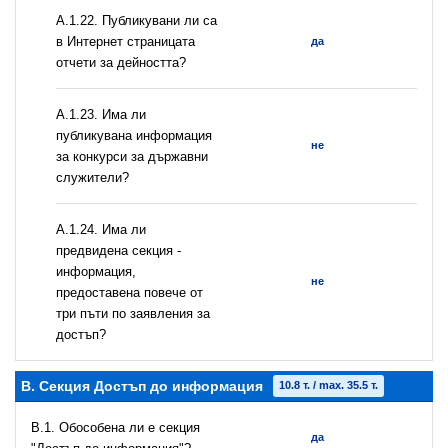
А.1.22. Публикувани ли са
в Интернет страницата
да
отчети за дейността?
А.1.23. Има ли
публикувана информация
не
за конкурси за държавни
служители?
А.1.24. Има ли
предвидена секция -
информация,
не
предоставена повече от
три пъти по заявления за
достъп?
B. Секция Достъп до информация
10.8 т. / max. 35.5 т.
В.1. Обособена ли е секция
да