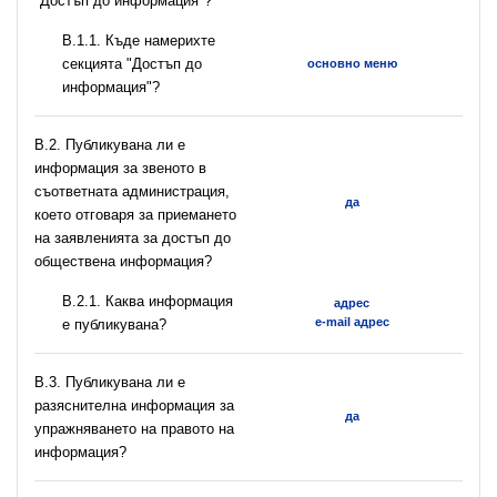
"Достъп до информация"?
В.1.1. Къде намерихте
секцията "Достъп до
основно меню
информация"?
В.2. Публикувана ли е
информация за звеното в
съответната администрация,
да
което отговаря за приемането
на заявленията за достъп до
обществена информация?
B.2.1. Каква информация
адрес
e-mail адрес
е публикувана?
В.3. Публикувана ли е
разяснителна информация за
да
упражняването на правото на
информация?