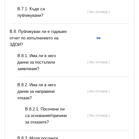
В.7.1. Къде са
[ без отговор ]
публикувани?
В.8. Публикуван ли е годишен
отчет по изпълнението на
не
ЗДОИ?
В.8.1. Има ли в него
данни за постъпили
[ без отговор ]
заявления?
В.8.2. Има ли в него
данни за направени
[ без отговор ]
откази?
В.8.2.1. Посочени ли
са основания/причини
[ без отговор ]
за отказите?
В.8.3. Моля посочете