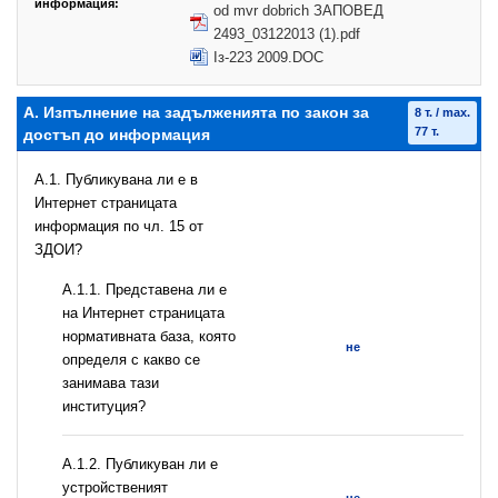
информация:
od mvr dobrich ЗАПОВЕД
2493_03122013 (1).pdf
Iз-223 2009.DOC
А. Изпълнение на задълженията по закон за
8 т. / max.
77 т.
достъп до информация
A.1. Публикувана ли е в
Интернет страницата
информация по чл. 15 от
ЗДОИ?
A.1.1. Представена ли е
на Интернет страницата
нормативната база, която
не
определя с какво се
занимава тази
институция?
A.1.2. Публикуван ли е
устройственият