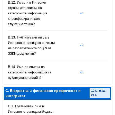
В.12. Има ли в Интернет
страницата списък на
категориите информация
не
класифицирани като
служебна тайна?
В.13. Публикувани ли са в
Интернет страницата списъци
не
на разсекретените по § 9 от
ЗЗКИ документи?
В.14. Има ли списък на
категориите информация за
не
публикуване онлайн?
C. Бюджетна и финансова прозрачност и
10 т. / max.
24 т.
интегритет
C.1. Публикуван ли е в
Интернет страницата бюджет