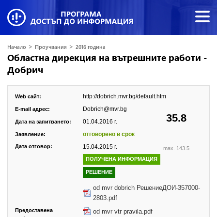
>
>
Начало
Проучвания
2016 година
Областна дирекция на вътрешните работи -
Добрич
http://dobrich.mvr.bg/default.htm
Web сайт:
Dobrich@mvr.bg
E-mail адрес:
35.8
01.04.2016 г.
Дата на запитването:
отговорено в срок
Заявление:
Дата отговор:
15.04.2015 г.
max. 143.5
ПОЛУЧЕНА ИНФОРМАЦИЯ
РЕШЕНИЕ
od mvr dobrich РешениеДОИ-357000-
2803.pdf
Предоставена
od mvr vtr pravila.pdf