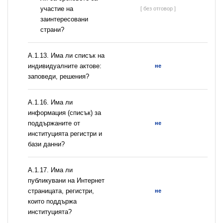
участие на
[ без отговор ]
заинтересовани
страни?
А.1.13. Има ли списък на
индивидуалните актове:
не
заповеди, решения?
А.1.16. Има ли
информация (списък) за
поддържаните от
не
институцията регистри и
бази данни?
А.1.17. Има ли
публикувани на Интернет
страницата, регистри,
не
които поддържа
институцията?