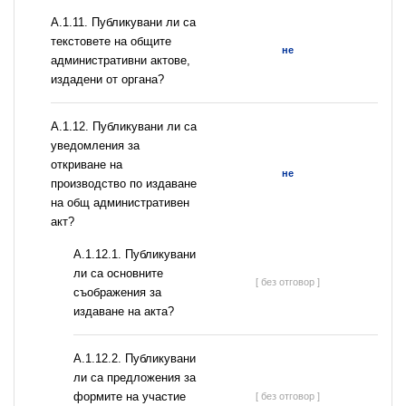
А.1.11. Публикувани ли са
текстовете на общите
не
административни актове,
издадени от органа?
А.1.12. Публикувани ли са
уведомления за
откриване на
не
производство по издаване
на общ административен
акт?
А.1.12.1. Публикувани
ли са основните
[ без отговор ]
съображения за
издаване на акта?
А.1.12.2. Публикувани
ли са предложения за
формите на участие
[ без отговор ]