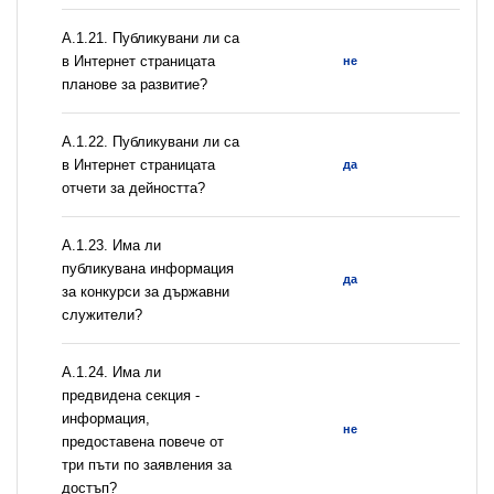
А.1.21. Публикувани ли са
в Интернет страницата
не
планове за развитие?
А.1.22. Публикувани ли са
в Интернет страницата
да
отчети за дейността?
А.1.23. Има ли
публикувана информация
да
за конкурси за държавни
служители?
А.1.24. Има ли
предвидена секция -
информация,
не
предоставена повече от
три пъти по заявления за
достъп?