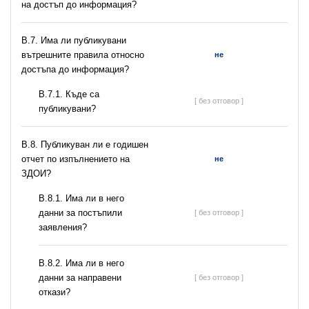
на достъп до информация?
В.7. Има ли публикувани
вътрешните правила относно
не
достъпа до информация?
В.7.1. Къде са
[ без отговор ]
публикувани?
В.8. Публикуван ли е годишен
отчет по изпълнението на
не
ЗДОИ?
В.8.1. Има ли в него
данни за постъпили
[ без отговор ]
заявления?
В.8.2. Има ли в него
данни за направени
[ без отговор ]
откази?