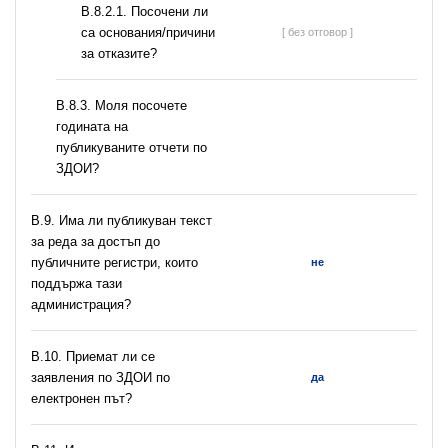
В.8.2.1. Посочени ли
са основания/причини
[ без отговор ]
за отказите?
В.8.3. Моля посочете
годината на
публикуваните отчети по
ЗДОИ?
В.9. Има ли публикуван текст
за реда за достъп до
публичните регистри, които
не
поддържа тази
администрация?
В.10. Приемат ли се
заявления по ЗДОИ по
да
електронен път?