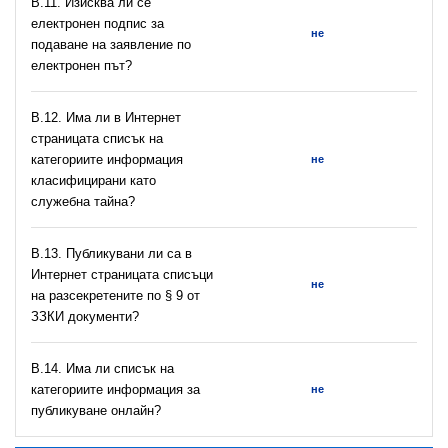
В.11. Изисква ли се
електронен подпис за
не
подаване на заявление по
електронен път?
В.12. Има ли в Интернет
страницата списък на
категориите информация
не
класифицирани като
служебна тайна?
В.13. Публикувани ли са в
Интернет страницата списъци
не
на разсекретените по § 9 от
ЗЗКИ документи?
В.14. Има ли списък на
категориите информация за
не
публикуване онлайн?