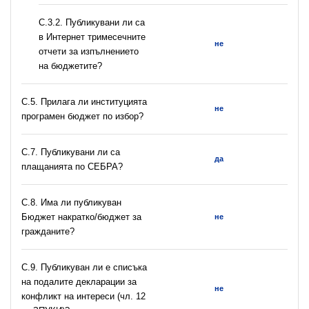
С.3.2. Публикувани ли са
в Интернет тримесечните
не
отчети за изпълнението
на бюджетите?
С.5. Прилага ли институцията
не
програмен бюджет по избор?
С.7. Публикувани ли са
да
плащанията по СЕБРА?
С.8. Има ли публикуван
Бюджет накратко/бюджет за
не
гражданите?
C.9. Публикуван ли е списъка
на подалите декларации за
не
конфликт на интереси (чл. 12