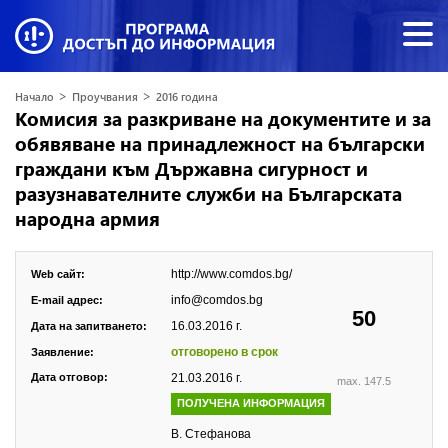
>
>
Начало
Проучвания
2016 година
Комисия за разкриване на документите и за
обявяване на принадлежност на български
граждани към Държавна сигурност и
разузнавателните служби на Българската
народна армия
http://www.comdos.bg/
Web сайт:
info@comdos.bg
E-mail адрес:
50
16.03.2016 г.
Дата на запитването:
отговорено в срок
Заявление:
Дата отговор:
21.03.2016 г.
max. 147.5
ПОЛУЧЕНА ИНФОРМАЦИЯ
В. Стефанова