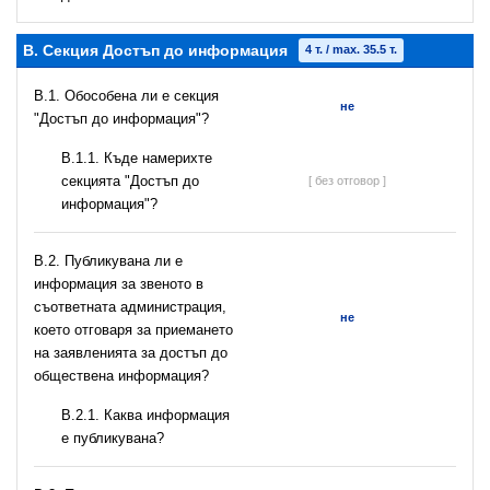
B. Секция Достъп до информация
4 т. / max. 35.5 т.
В.1. Обособена ли е секция
не
"Достъп до информация"?
В.1.1. Къде намерихте
секцията "Достъп до
[ без отговор ]
информация"?
В.2. Публикувана ли е
информация за звеното в
съответната администрация,
не
което отговаря за приемането
на заявленията за достъп до
обществена информация?
B.2.1. Каква информация
е публикувана?