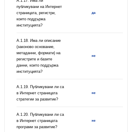
А.1.17. Има ли
публикувани на Интернет
страницата, регистри,
да
които поддържа
институцията?
А.1.18. Има ли описание
(законово основание,
метаданни, формати) на
не
регистрите и базите
данни, които поддържа
институцията?
А.1.19. Публикувани ли са
в Интернет страницата
не
стратегии за развитие?
А.1.20. Публикувани ли са
в Интернет страницата
не
програми за развитие?