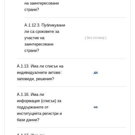
на заинтересовани
страни?
А.1.12.3. Публикувани
ли са сроковете за
участие на
[ без отговор ]
заинтересовани
страни?
А.1.13. Има ли списък на
индивидуалните актове:
да
заповеди, решения?
А.1.16. Има ли
информация (списък) за
поддържаните от
не
институцията регистри и
бази данни?