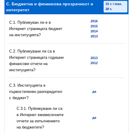
C. Бюджетна и финансова прозрачност и
15 т. / max.
28 т.
интегритет
2016
C.1. Публикуван ли е в
2015
Интернет страницата бюджет
2014
на институцията?
2013
C.2. Публикувани ли са в
Интернет страницата годишни
2013
2012
финансови отчети на
институцията?
C.3. Институцията е
първостепенен разпоредител
да
с бюджет?
С.3.1. Публикувани ли са
в Интернет ежемесечните
да
отчети за изпълнението
на бюджетите?