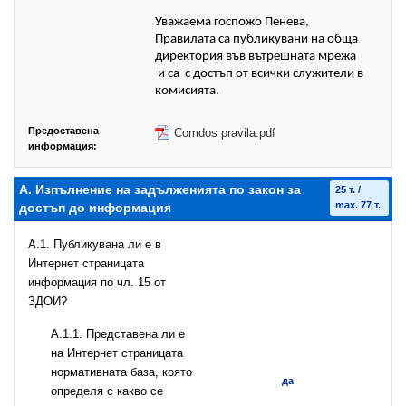
Уважаема госпожо Пенева,
Правилата са публикувани на обща
директория във вътрешната мрежа
и са с достъп от всички служители в
комисията.
Предоставена
Comdos pravila.pdf
информация:
А. Изпълнение на задълженията по закон за
25 т. /
max. 77 т.
достъп до информация
A.1. Публикувана ли е в
Интернет страницата
информация по чл. 15 от
ЗДОИ?
A.1.1. Представена ли е
на Интернет страницата
нормативната база, която
да
определя с какво се