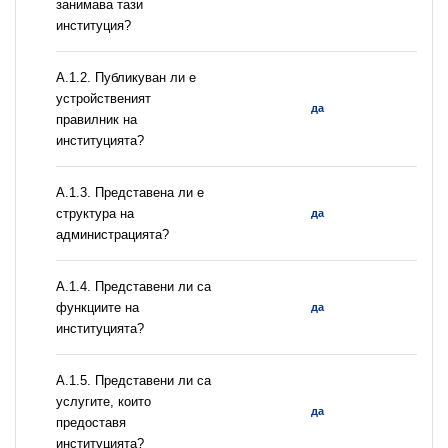
занимава тази
институция?
A.1.2. Публикуван ли е
устройственият
да
правилник на
институцията?
A.1.3. Представена ли е
структура на
да
администрацията?
А.1.4. Представени ли са
функциите на
да
институцията?
А.1.5. Представени ли са
услугите, които
да
предоставя
институцията?