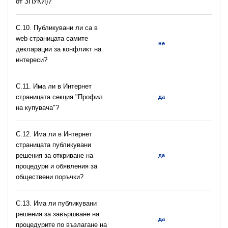
от ЗПУКИ)?
C.10. Публикувани ли са в
web страницата самите
не
декларации за конфликт на
интереси?
C.11. Има ли в Интернет
страницата секция "Профил
да
на купувача"?
С.12. Има ли в Интернет
страницата публикувани
решения за откриване на
да
процедури и обявления за
обществени поръчки?
С.13. Има ли публикувани
решения за завършване на
да
процедурите по възлагане на