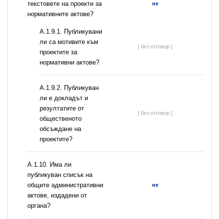
текстовете на проекти за
не
нормативните актове?
А.1.9.1. Публикувани
ли са мотивите към
[ без отговор ]
проектите за
нормативни актове?
А.1.9.2. Публикуван
ли е докладът и
резултатите от
[ без отговор ]
общественото
обсъждане на
проектите?
А.1.10. Има ли
публикуван списък на
общите административни
не
актове, издадени от
органа?