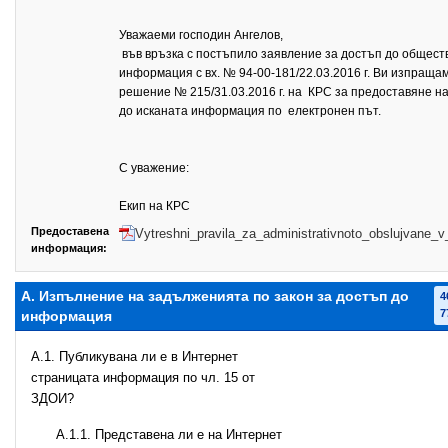
Уважаеми господин Ангелов,
във връзка с постъпило заявление за достъп до общест
информация с вх. № 94-00-181/22.03.2016 г. Ви изпраща
решение № 215/31.03.2016 г. на КРС за предоставяне н
до исканата информация по електронен път.
С уважение:
Екип на КРС
Предоставена
Vytreshni_pravila_za_administrativnoto_obslujvane_
информация:
А. Изпълнение на задълженията по закон за достъп до
4
7
информация
A.1. Публикувана ли е в Интернет
страницата информация по чл. 15 от
ЗДОИ?
A.1.1. Представена ли е на Интернет