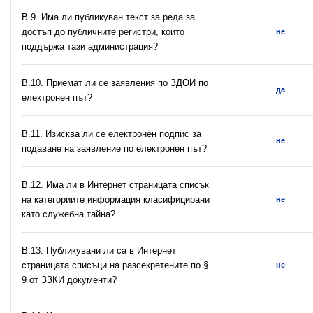
В.9. Има ли публикуван текст за реда за
достъп до публичните регистри, които
не
поддържа тази администрация?
В.10. Приемат ли се заявления по ЗДОИ по
да
електронен път?
В.11. Изисква ли се електронен подпис за
не
подаване на заявление по електронен път?
В.12. Има ли в Интернет страницата списък
на категориите информация класифицирани
не
като служебна тайна?
В.13. Публикувани ли са в Интернет
страницата списъци на разсекретените по §
не
9 от ЗЗКИ документи?