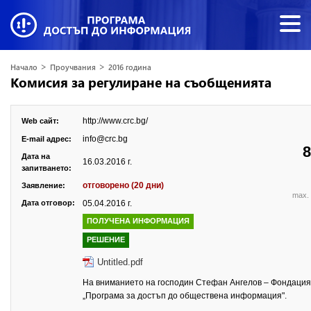
>
>
Начало
Проучвания
2016 година
Комисия за регулиране на съобщенията
http://www.crc.bg/
Web сайт:
info@crc.bg
E-mail адрес:
8
Дата на
16.03.2016 г.
запитването:
отговорено (20 дни)
Заявление:
max. 
Дата отговор:
05.04.2016 г.
ПОЛУЧЕНА ИНФОРМАЦИЯ
РЕШЕНИЕ
Untitled.pdf
На вниманието на господин Стефан Ангелов – Фондация
„Програма за достъп до обществена информация".