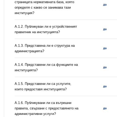
страницата нормативната база, която
да
определя с какво се занимава тази
институция?
A.1.2. Публикуван ли е устройственият
да
правилник на институцията?
A.1.3. Представена ли е структура на
да
администрацията?
А.1.4. Представени ли са функциите на
да
институцията?
А.1.5. Представени ли са услугите,
да
които предоставя институцията?
А.1.6. Публикувани ли са вътрешни
правила, свързани с предоставянето на
да
административни услуги?