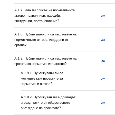
А.1.7. Има ли списък на нормативните
актове: правилници, наредби,
да
инструкции, постановления?
А.1.8. Публикувани ли са текстовете на
нормативните актове, издадени от
да
органа?
А.1.9. Публикувани ли са текстовете на
да
проекти за нормативните актове?
А.1.9.1. Публикувани ли са
мотивите към проектите за
да
нормативни актове?
А.1.9.2. Публикуван ли е докладът
и резултатите от общественото
да
обсъждане на проектите?