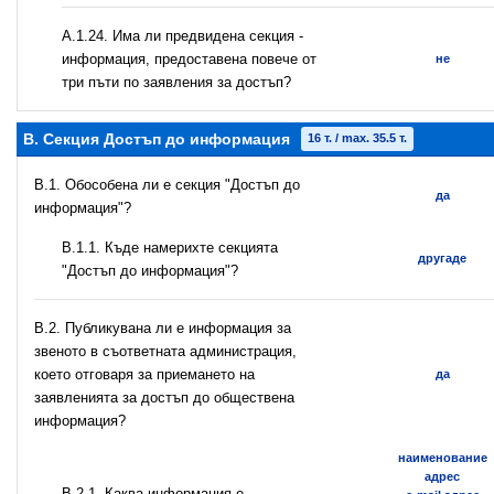
А.1.24. Има ли предвидена секция -
информация, предоставена повече от
не
три пъти по заявления за достъп?
B. Секция Достъп до информация
16 т. / max. 35.5 т.
В.1. Обособена ли е секция "Достъп до
да
информация"?
В.1.1. Къде намерихте секцията
другаде
"Достъп до информация"?
В.2. Публикувана ли е информация за
звеното в съответната администрация,
което отговаря за приемането на
да
заявленията за достъп до обществена
информация?
наименование
адрес
B.2.1. Каква информация е