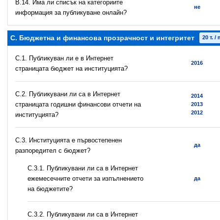
В.14. Има ли списък на категориите
не
информация за публикуване онлайн?
C. Бюджетна и финансова прозрачност и интегритет
20 т. / 
C.1. Публикуван ли е в Интернет
2016
страницата бюджет на институцията?
C.2. Публикувани ли са в Интернет
2014
страницата годишни финансови отчети на
2013
2012
институцията?
C.3. Институцията е първостепенен
да
разпоредител с бюджет?
С.3.1. Публикувани ли са в Интернет
ежемесечните отчети за изпълнението
да
на бюджетите?
С.3.2. Публикувани ли са в Интернет