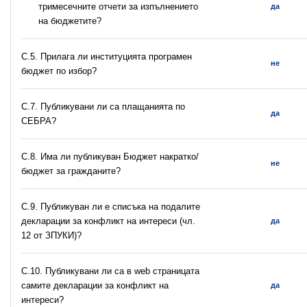
тримесечните отчети за изпълнението
да
на бюджетите?
С.5. Прилага ли институцията програмен
не
бюджет по избор?
С.7. Публикувани ли са плащанията по
да
СЕБРА?
С.8. Има ли публикуван Бюджет накратко/
не
бюджет за гражданите?
C.9. Публикуван ли е списъка на подалите
декларации за конфликт на интереси (чл.
да
12 от ЗПУКИ)?
C.10. Публикувани ли са в web страницата
самите декларации за конфликт на
да
интереси?