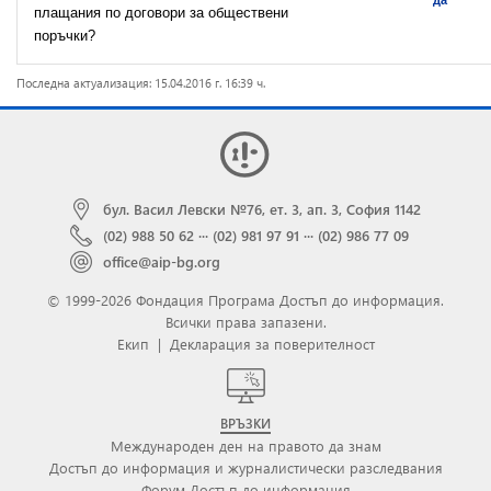
да
плащания по договори за обществени
поръчки?
Последна актуализация: 15.04.2016 г. 16:39 ч.
бул. Васил Левски №76, ет. 3, ап. 3, София 1142
(02) 988 50 62
···
(02) 981 97 91
···
(02) 986 77 09
office@aip-bg.org
© 1999-2026 Фондация Програма Достъп до информация.
Всички права запазени.
Екип
|
Декларация за поверителност
ВРЪЗКИ
Международен ден на правото да знам
Достъп до информация и журналистически разследвания
Форум Достъп до информация