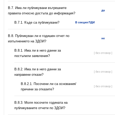
В.7. Има ли публикувани вътрешните
да
правила относно достъпа до информация?
В.7.1. Къде са публикувани?
В секция ПДИ
В.8. Публикуван ли е годишен отчет по
не
изпълнението на ЗДОИ?
В.8.1. Има ли в него данни за
[ без отговор ]
постъпили заявления?
В.8.2. Има ли в него данни за
[ без отговор ]
направени откази?
В.8.2.1. Посочени ли са основания/
[ без отговор ]
причини за отказите?
В.8.3. Моля посочете годината на
публикуваните отчети по ЗДОИ?