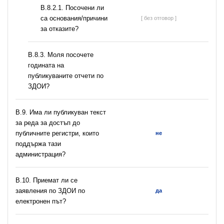
В.8.2.1. Посочени ли
са основания/причини
[ без отговор ]
за отказите?
В.8.3. Моля посочете
годината на
публикуваните отчети по
ЗДОИ?
В.9. Има ли публикуван текст
за реда за достъп до
публичните регистри, които
не
поддържа тази
администрация?
В.10. Приемат ли се
заявления по ЗДОИ по
да
електронен път?