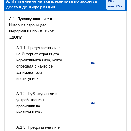
А. Изпълнение на задълженията по закон за
28 т. /
max. 85 т.
достъп до информация
A.1. Публикувана ли е в
Интернет страницата
информация по чл. 15 от
ЗДОИ?
A.1.1. Представена ли е
на Интернет страницата
нормативната база, която
не
определя с какво се
занимава тази
институция?
A.1.2. Публикуван ли е
устройственият
да
правилник на
институцията?
A.1.3. Представена ли е