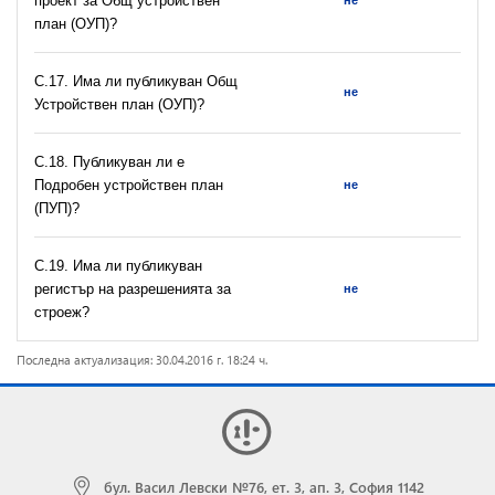
проект за Общ устройствен
не
план (ОУП)?
С.17. Има ли публикуван Общ
не
Устройствен план (ОУП)?
С.18. Публикуван ли е
Подробен устройствен план
не
(ПУП)?
С.19. Има ли публикуван
регистър на разрешeнията за
не
строеж?
Последна актуализация: 30.04.2016 г. 18:24 ч.
бул. Васил Левски №76, ет. 3, ап. 3, София 1142