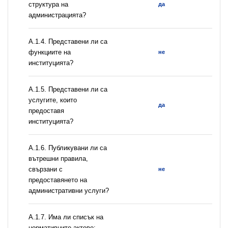
структура на
да
администрацията?
А.1.4. Представени ли са
функциите на
не
институцията?
А.1.5. Представени ли са
услугите, които
да
предоставя
институцията?
А.1.6. Публикувани ли са
вътрешни правила,
свързани с
не
предоставянето на
административни услуги?
А.1.7. Има ли списък на
нормативните актове: