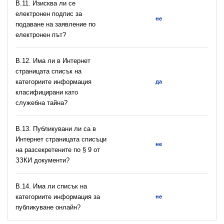
В.11. Изисква ли се
електронен подпис за
не
подаване на заявление по
електронен път?
В.12. Има ли в Интернет
страницата списък на
категориите информация
да
класифицирани като
служебна тайна?
В.13. Публикувани ли са в
Интернет страницата списъци
не
на разсекретените по § 9 от
ЗЗКИ документи?
В.14. Има ли списък на
категориите информация за
не
публикуване онлайн?