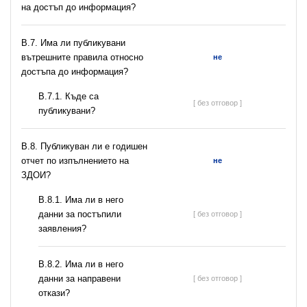
на достъп до информация?
В.7. Има ли публикувани
вътрешните правила относно
не
достъпа до информация?
В.7.1. Къде са
[ без отговор ]
публикувани?
В.8. Публикуван ли е годишен
отчет по изпълнението на
не
ЗДОИ?
В.8.1. Има ли в него
данни за постъпили
[ без отговор ]
заявления?
В.8.2. Има ли в него
данни за направени
[ без отговор ]
откази?