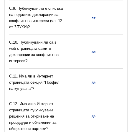
C.9. Публикуван ли е списъка
на подалите декларации за
не
конфликт на интереси (чл. 12
от ЗПУКИ)?
C.10. Публикувани ли са в
web страницата самите
да
декларации за конфликт на
интереси?
C.11. Има ли в Интернет
страницата секция "Профил
да
на купувача"?
С.12. Има ли в Интернет
страницата публикувани
решения за откриване на
да
процедури и обявления за
обществени поръчки?