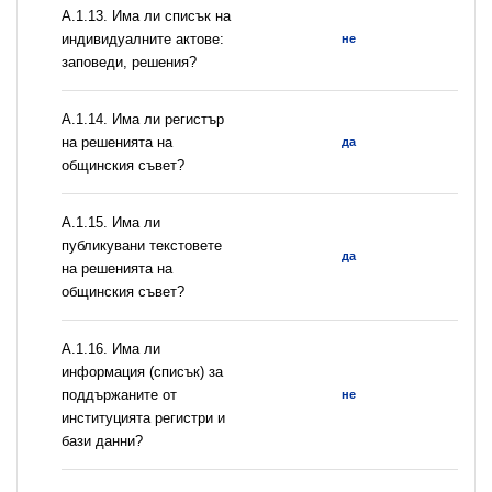
А.1.13. Има ли списък на
индивидуалните актове:
не
заповеди, решения?
А.1.14. Има ли регистър
на решенията на
да
общинския съвет?
А.1.15. Има ли
публикувани текстовете
да
на решенията на
общинския съвет?
А.1.16. Има ли
информация (списък) за
поддържаните от
не
институцията регистри и
бази данни?