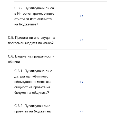
С.3.2. Публикувани ли са
в Интернет тримесечните
не
отчети за изпълнението
на бюджетите?
С.5. Прилага ли институцията
не
програмен бюджет по избор?
C.6. Бюджетна прозрачност -
общини
С.6.1. Публикувана ли е
датата на публичното
обсъждане от местната
не
общност на проекта на
бюджет на общината?
С.6.2. Публикуван ли е
проектът на бюджет на
не