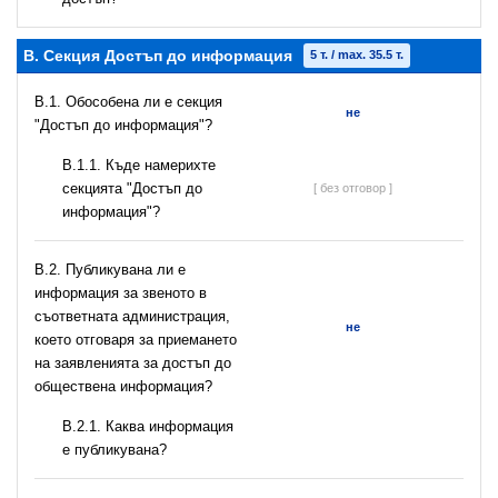
B. Секция Достъп до информация
5 т. / max. 35.5 т.
В.1. Обособена ли е секция
не
"Достъп до информация"?
В.1.1. Къде намерихте
секцията "Достъп до
[ без отговор ]
информация"?
В.2. Публикувана ли е
информация за звеното в
съответната администрация,
не
което отговаря за приемането
на заявленията за достъп до
обществена информация?
B.2.1. Каква информация
е публикувана?