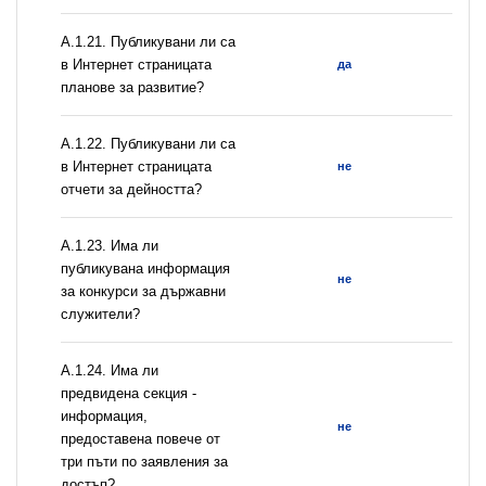
А.1.21. Публикувани ли са
в Интернет страницата
да
планове за развитие?
А.1.22. Публикувани ли са
в Интернет страницата
не
отчети за дейността?
А.1.23. Има ли
публикувана информация
не
за конкурси за държавни
служители?
А.1.24. Има ли
предвидена секция -
информация,
не
предоставена повече от
три пъти по заявления за
достъп?