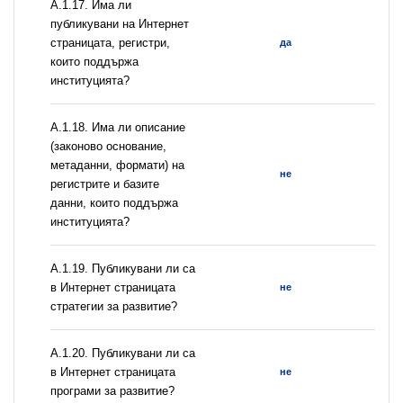
А.1.17. Има ли
публикувани на Интернет
страницата, регистри,
да
които поддържа
институцията?
А.1.18. Има ли описание
(законово основание,
метаданни, формати) на
не
регистрите и базите
данни, които поддържа
институцията?
А.1.19. Публикувани ли са
в Интернет страницата
не
стратегии за развитие?
А.1.20. Публикувани ли са
в Интернет страницата
не
програми за развитие?