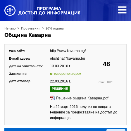
>
>
Начало
Проучвания
2016 година
Община Каварна
http://www.kavarna.bg/
Web сайт:
obshtina@kavarna.bg
E-mail адрес:
48
13.03.2016 г.
Дата на запитването:
отговорено в срок
Заявление:
Дата отговор:
22.03.2016 г.
max. 162.5
РЕШЕНИЕ
Решение община Каварна.pdf
На 22 март 2016 получих по пощата
Решение за предоставяне на достъп до
информация .