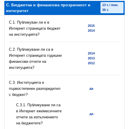
C. Бюджетна и финансова прозрачност и
13 т. / max.
35 т.
интегритет
C.1. Публикуван ли е в
2015
Интернет страницата бюджет
2014
на институцията?
C.2. Публикувани ли са в
2014
Интернет страницата годишни
2013
финансови отчети на
2012
институцията?
C.3. Институцията е
първостепенен разпоредител
да
с бюджет?
С.3.1. Публикувани ли са
в Интернет ежемесечните
да
отчети за изпълнението
на бюджетите?