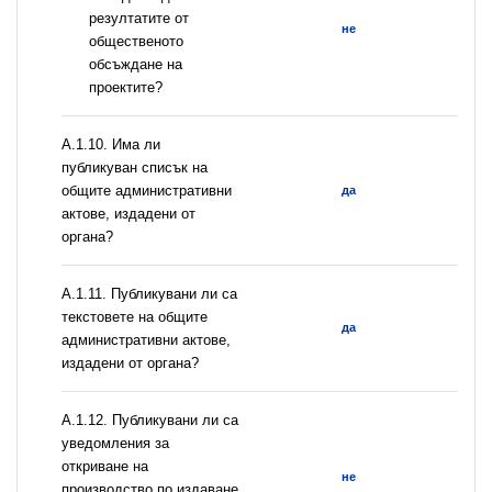
резултатите от
не
общественото
обсъждане на
проектите?
А.1.10. Има ли
публикуван списък на
общите административни
да
актове, издадени от
органа?
А.1.11. Публикувани ли са
текстовете на общите
да
административни актове,
издадени от органа?
А.1.12. Публикувани ли са
уведомления за
откриване на
не
производство по издаване