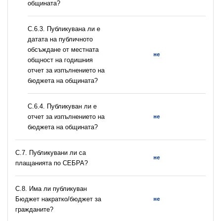
общината?
С.6.3. Публикувана ли е
датата на публичното
обсъждане от местната
не
общност на годишния
отчет за изпълнението на
бюджета на общината?
С.6.4. Публикуван ли е
отчет за изпълнението на
не
бюджета на общината?
С.7. Публикувани ли са
не
плащанията по СЕБРА?
С.8. Има ли публикуван
Бюджет накратко/бюджет за
не
гражданите?