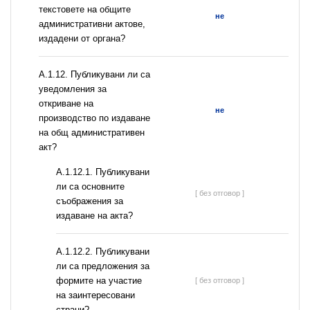
текстовете на общите
не
административни актове,
издадени от органа?
А.1.12. Публикувани ли са
уведомления за
откриване на
не
производство по издаване
на общ административен
акт?
А.1.12.1. Публикувани
ли са основните
[ без отговор ]
съображения за
издаване на акта?
А.1.12.2. Публикувани
ли са предложения за
формите на участие
[ без отговор ]
на заинтересовани
страни?