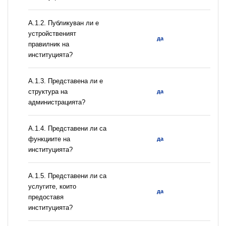
A.1.2. Публикуван ли е
устройственият
да
правилник на
институцията?
A.1.3. Представена ли е
структура на
да
администрацията?
А.1.4. Представени ли са
функциите на
да
институцията?
А.1.5. Представени ли са
услугите, които
да
предоставя
институцията?