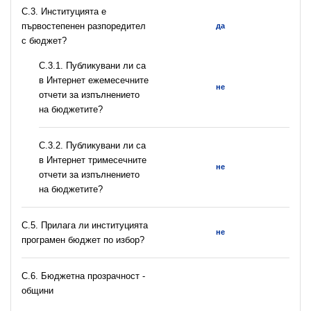
C.3. Институцията е
първостепенен разпоредител
да
с бюджет?
С.3.1. Публикувани ли са
в Интернет ежемесечните
не
отчети за изпълнението
на бюджетите?
С.3.2. Публикувани ли са
в Интернет тримесечните
не
отчети за изпълнението
на бюджетите?
С.5. Прилага ли институцията
не
програмен бюджет по избор?
C.6. Бюджетна прозрачност -
общини