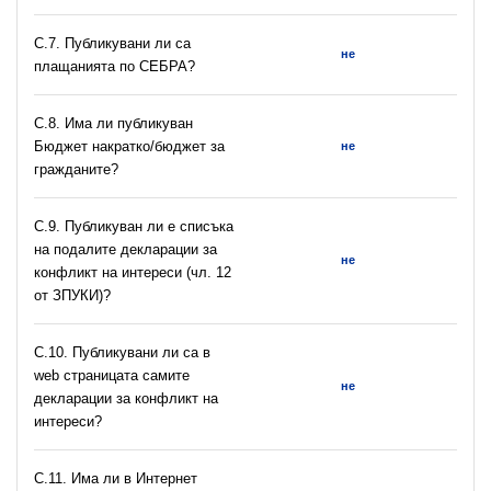
С.7. Публикувани ли са
не
плащанията по СЕБРА?
С.8. Има ли публикуван
Бюджет накратко/бюджет за
не
гражданите?
C.9. Публикуван ли е списъка
на подалите декларации за
не
конфликт на интереси (чл. 12
от ЗПУКИ)?
C.10. Публикувани ли са в
web страницата самите
не
декларации за конфликт на
интереси?
C.11. Има ли в Интернет