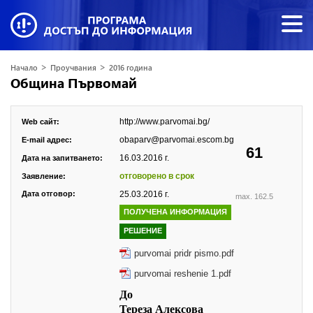
>
>
Начало
Проучвания
2016 година
Община Първомай
http://www.parvomai.bg/
Web сайт:
obaparv@parvomai.escom.bg
E-mail адрес:
61
16.03.2016 г.
Дата на запитването:
отговорено в срок
Заявление:
Дата отговор:
25.03.2016 г.
max. 162.5
ПОЛУЧЕНА ИНФОРМАЦИЯ
РЕШЕНИЕ
purvomai pridr pismo.pdf
purvomai reshenie 1.pdf
До
Тереза Алексова