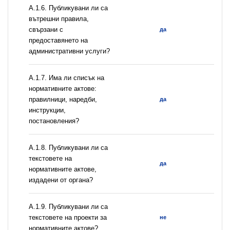
А.1.6. Публикувани ли са
вътрешни правила,
свързани с
да
предоставянето на
административни услуги?
А.1.7. Има ли списък на
нормативните актове:
правилници, наредби,
да
инструкции,
постановления?
А.1.8. Публикувани ли са
текстовете на
да
нормативните актове,
издадени от органа?
А.1.9. Публикувани ли са
текстовете на проекти за
не
нормативните актове?