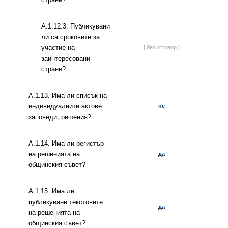
А.1.12.3. Публикувани
ли са сроковете за
участие на
[ без отговор ]
заинтересовани
страни?
А.1.13. Има ли списък на
индивидуалните актове:
не
заповеди, решения?
А.1.14. Има ли регистър
на решенията на
да
общинския съвет?
А.1.15. Има ли
публикувани текстовете
да
на решенията на
общинския съвет?