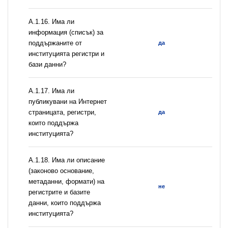
А.1.16. Има ли
информация (списък) за
поддържаните от
да
институцията регистри и
бази данни?
А.1.17. Има ли
публикувани на Интернет
страницата, регистри,
да
които поддържа
институцията?
А.1.18. Има ли описание
(законово основание,
метаданни, формати) на
не
регистрите и базите
данни, които поддържа
институцията?