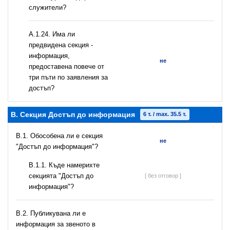
служители?
А.1.24. Има ли
предвидена секция -
информация,
не
предоставена повече от
три пъти по заявления за
достъп?
B. Секция Достъп до информация
6 т. / max. 35.5 т.
В.1. Обособена ли е секция
не
"Достъп до информация"?
В.1.1. Къде намерихте
секцията "Достъп до
[ без отговор ]
информация"?
В.2. Публикувана ли е
информация за звеното в