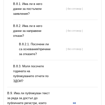
В.8.1. Има ли в него
данни за постъпили
[ без отговор ]
заявления?
В.8.2. Има ли в него
данни за направени
[ без отговор ]
откази?
В.8.2.1. Посочени ли
са основания/причини
[ без отговор ]
за отказите?
В.8.3. Моля посочете
годината на
публикуваните отчети по
ЗДОИ?
В.9. Има ли публикуван текст
за реда за достъп до
публичните регистри, които
не