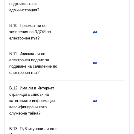
поддържа тази
администрация?
В.10. Приемат ли се
заявления по ЗДОИ по
да
електронен път?
В.11. Изисква ли се
електронен подпис за
не
подаване на заявление по
електронен път?
В.12. Има ли в Интернет
страницата списък на
категориите информация
да
класифицирани като
служебна тайна?
В.13. Публикувани ли са в