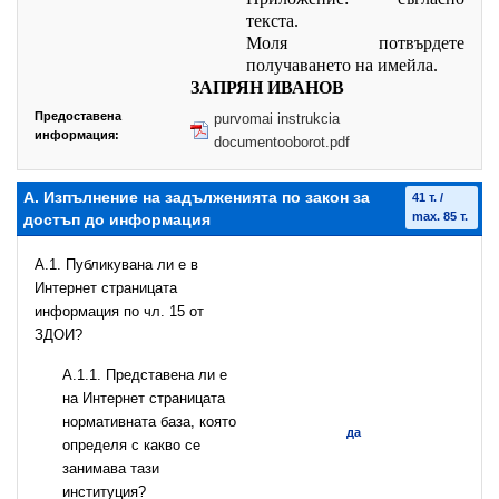
текста.
Моля потвърдете
получаването на имейла.
ЗАПРЯН ИВАНОВ
Предоставена
purvomai instrukcia
информация:
documentooborot.pdf
А. Изпълнение на задълженията по закон за
41 т. /
max. 85 т.
достъп до информация
A.1. Публикувана ли е в
Интернет страницата
информация по чл. 15 от
ЗДОИ?
A.1.1. Представена ли е
на Интернет страницата
нормативната база, която
да
определя с какво се
занимава тази
институция?