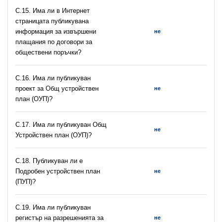
С.15. Има ли в Интернет
страницата публикувана
информация за извършени
не
плащания по договори за
обществени поръчки?
С.16. Има ли публикуван
проект за Общ устройствен
не
план (ОУП)?
С.17. Има ли публикуван Общ
не
Устройствен план (ОУП)?
С.18. Публикуван ли е
Подробен устройствен план
не
(ПУП)?
С.19. Има ли публикуван
регистър на разрешeнията за
не