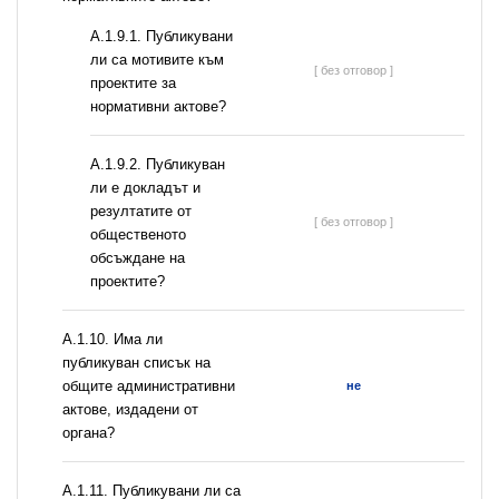
А.1.9.1. Публикувани
ли са мотивите към
[ без отговор ]
проектите за
нормативни актове?
А.1.9.2. Публикуван
ли е докладът и
резултатите от
[ без отговор ]
общественото
обсъждане на
проектите?
А.1.10. Има ли
публикуван списък на
общите административни
не
актове, издадени от
органа?
А.1.11. Публикувани ли са