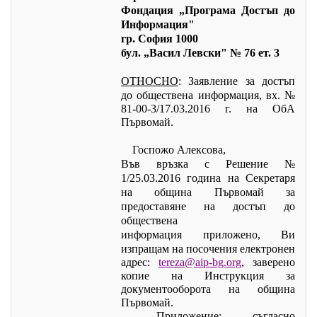
Фондация „Програма Достъп до
Информация"
гр. София 1000
бул. „Васил Левски" № 76 ет. 3
ОТНОСНО
: Заявление за достъп
до обществена информация, вх. №
81-00-3/17.03.2016 г. на ОбА
Първомай.
Госпожо Алексова,
Във връзка с Решение №
1/25.03.2016 година на Секретаря
на община Първомай за
предоставяне на достъп до
обществена
информация
приложено, Ви
изпращам на посочения електронен
адрес:
tereza@aip-bg.org
, з
аверено
копие на Инструкция за
документооборота на община
Първомай.
Приложение: съгласно