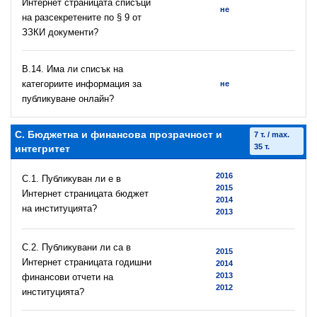
Интернет страницата списъци
не
на разсекретените по § 9 от
ЗЗКИ документи?
В.14. Има ли списък на
категориите информация за
не
публикуване онлайн?
C. Бюджетна и финансова прозрачност и
7 т. / max.
35 т.
интегритет
2016
C.1. Публикуван ли е в
2015
Интернет страницата бюджет
2014
на институцията?
2013
C.2. Публикувани ли са в
2015
Интернет страницата годишни
2014
2013
финансови отчети на
2012
институцията?