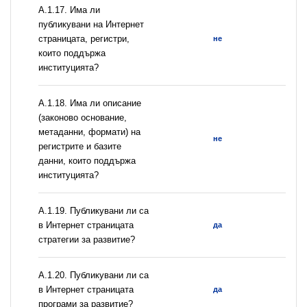
А.1.17. Има ли
публикувани на Интернет
страницата, регистри,
не
които поддържа
институцията?
А.1.18. Има ли описание
(законово основание,
метаданни, формати) на
не
регистрите и базите
данни, които поддържа
институцията?
А.1.19. Публикувани ли са
в Интернет страницата
да
стратегии за развитие?
А.1.20. Публикувани ли са
в Интернет страницата
да
програми за развитие?