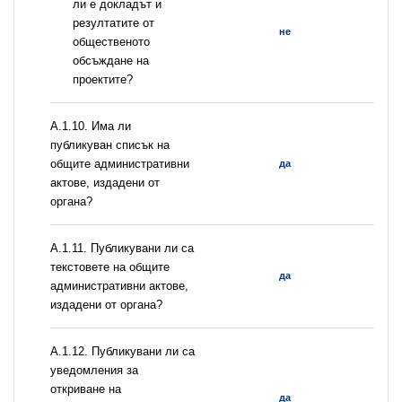
ли е докладът и
резултатите от
не
общественото
обсъждане на
проектите?
А.1.10. Има ли
публикуван списък на
общите административни
да
актове, издадени от
органа?
А.1.11. Публикувани ли са
текстовете на общите
да
административни актове,
издадени от органа?
А.1.12. Публикувани ли са
уведомления за
откриване на
да