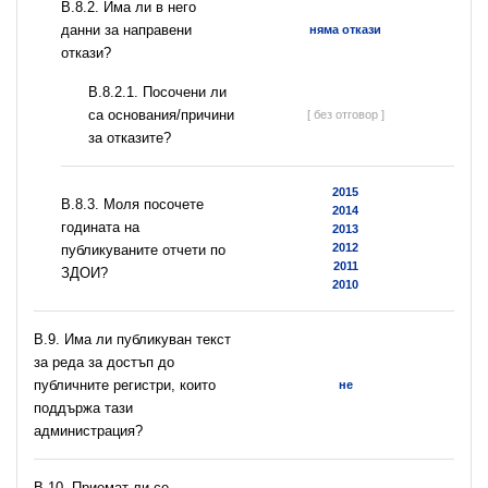
В.8.2. Има ли в него
данни за направени
няма откази
откази?
В.8.2.1. Посочени ли
са основания/причини
[ без отговор ]
за отказите?
2015
В.8.3. Моля посочете
2014
годината на
2013
2012
публикуваните отчети по
2011
ЗДОИ?
2010
В.9. Има ли публикуван текст
за реда за достъп до
публичните регистри, които
не
поддържа тази
администрация?
В.10. Приемат ли се