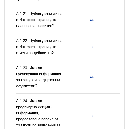
А.1.21. Публикувани ли са
в Интернет страницата
да
планове за развитие?
А.1.22. Публикувани ли са
в Интернет страницата
не
отчети за дейността?
А.1.23. Има ли
публикувана информация
да
за конкурси за държавни
служители?
А.1.24. Има ли
предвидена секция -
информация,
не
предоставена повече от
три пъти по заявления за