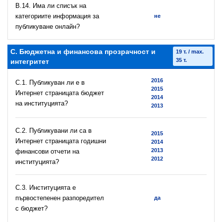
В.14. Има ли списък на
категориите информация за
не
публикуване онлайн?
C. Бюджетна и финансова прозрачност и
19 т. / max.
35 т.
интегритет
2016
C.1. Публикуван ли е в
2015
Интернет страницата бюджет
2014
на институцията?
2013
C.2. Публикувани ли са в
2015
Интернет страницата годишни
2014
2013
финансови отчети на
2012
институцията?
C.3. Институцията е
първостепенен разпоредител
да
с бюджет?