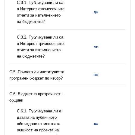
С.3.1. Публикувани ли са
в Интернет ежемесечните
да
отчети за изпълнението
на бюджетите?
С.3.2. Публикувани ли са
в Интернет тримесечните
не
отчети за изпълнението
на бюджетите?
С.5. Прилага ли институцията
не
програмен бюджет по избор?
C.6. Бюджетна прозрачност -
общини
С.6.1. Публикувана ли е
датата на публичното
обсъждане от местната
да
общност на проекта на