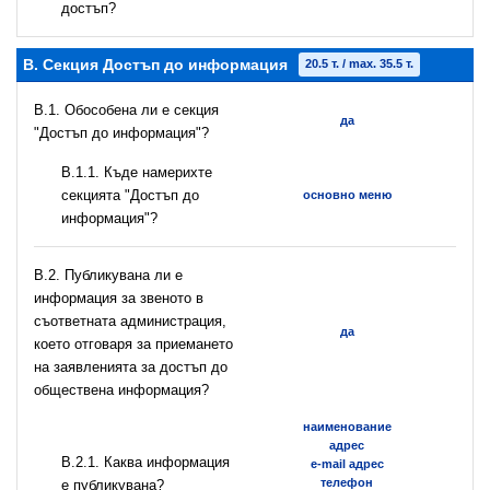
достъп?
B. Секция Достъп до информация
20.5 т. / max. 35.5 т.
В.1. Обособена ли е секция
да
"Достъп до информация"?
В.1.1. Къде намерихте
секцията "Достъп до
основно меню
информация"?
В.2. Публикувана ли е
информация за звеното в
съответната администрация,
да
което отговаря за приемането
на заявленията за достъп до
обществена информация?
наименование
адрес
B.2.1. Каква информация
e-mail адрес
телефон
е публикувана?