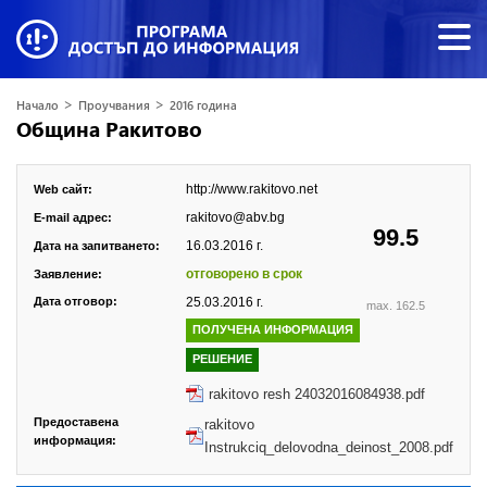
>
>
Начало
Проучвания
2016 година
Община Ракитово
http://www.rakitovo.net
Web сайт:
rakitovo@abv.bg
E-mail адрес:
99.5
16.03.2016 г.
Дата на запитването:
отговорено в срок
Заявление:
Дата отговор:
25.03.2016 г.
max. 162.5
ПОЛУЧЕНА ИНФОРМАЦИЯ
РЕШЕНИЕ
rakitovo resh 24032016084938.pdf
Предоставена
rakitovo
информация:
Instrukciq_delovodna_deinost_2008.pdf