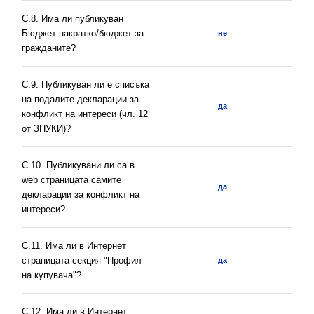
С.8. Има ли публикуван
Бюджет накратко/бюджет за
не
гражданите?
C.9. Публикуван ли е списъка
на подалите декларации за
да
конфликт на интереси (чл. 12
от ЗПУКИ)?
C.10. Публикувани ли са в
web страницата самите
да
декларации за конфликт на
интереси?
C.11. Има ли в Интернет
страницата секция "Профил
да
на купувача"?
С.12. Има ли в Интернет