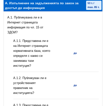
А. Изпълнение на задълженията по закон за
53 т. /
max. 85 т.
достъп до информация
A.1. Публикувана ли е в
Интернет страницата
информация по чл. 15 от
ЗДОИ?
A.1.1. Представена ли е
на Интернет страницата
нормативната база, която
да
определя с какво се
занимава тази
институция?
A.1.2. Публикуван ли е
устройственият
да
правилник на
институцията?
A.1.3. Представена ли е