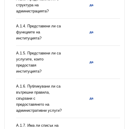
структура на
да
администрацията?
А.1.4. Представени ли са
функциите на
да
институцията?
А.1.5. Представени ли са
услугите, които
да
предоставя
институцията?
А.1.6. Публикувани ли са
вътрешни правила,
свързани с
да
предоставянето на
административни услуги?
А.1.7. Има ли списък на