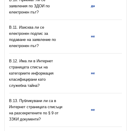
заявления по ЗДОИ по
да
електронен път?
В.11. Изисква ли се
електронен подпис за
не
подаване на заявление по
електронен път?
В.12. Има ли в Интернет
страницата списък на
категориите информация
не
класифицирани като
служебна тайна?
В.13. Публикувани ли са в
Интернет страницата списъци
не
на разсекретените по § 9 от
ЗЗКИ документи?