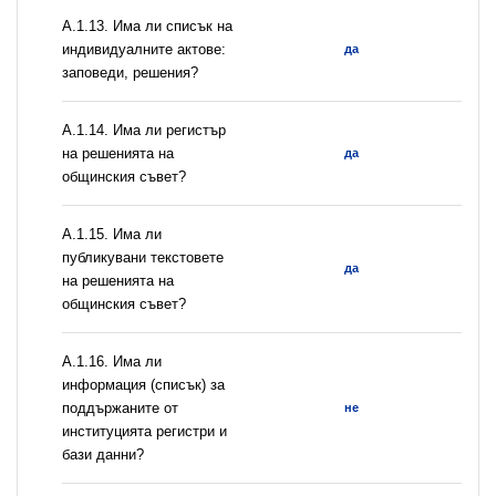
А.1.13. Има ли списък на
индивидуалните актове:
да
заповеди, решения?
А.1.14. Има ли регистър
на решенията на
да
общинския съвет?
А.1.15. Има ли
публикувани текстовете
да
на решенията на
общинския съвет?
А.1.16. Има ли
информация (списък) за
поддържаните от
не
институцията регистри и
бази данни?