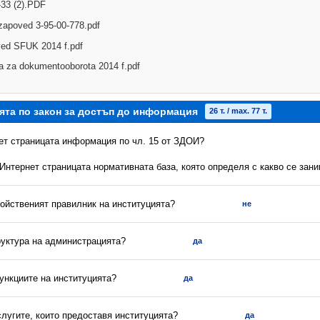
-33 (2).PDF
zapoved 3-95-00-778.pdf
ed SFUK 2014 f.pdf
la za dokumentooborota 2014 f.pdf
ята по закон за достъп до информация
26 т. / max. 77 т.
нет страницата информация по чл. 15 от ЗДОИ?
 Интернет страницата нормативната база, която определя с какво се зан
ройственият правилник на институцията?
не
руктура на администрацията?
да
ункциите на институцията?
да
слугите, които предоставя институцията?
да