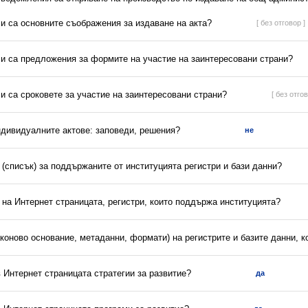
ли са основните съображения за издаване на акта?
[ без отговор ]
ли са предложения за формите на участие на заинтересовани страни?
ли са сроковете за участие на заинтересовани страни?
[ без отгов
ндивидуалните актове: заповеди, решения?
не
(списък) за поддържаните от институцията регистри и бази данни?
 на Интернет страницата, регистри, които поддържа институцията?
аконово основание, метаданни, формати) на регистрите и базите данни, 
в Интернет страницата стратегии за развитие?
да