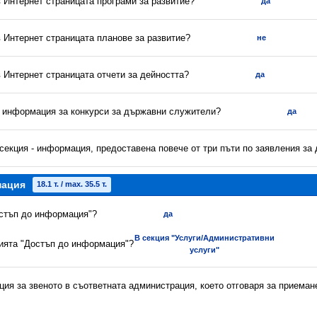
в Интернет страницата програми за развитие?
да
в Интернет страницата планове за развитие?
не
в Интернет страницата отчети за дейността?
да
а информация за конкурси за държавни служители?
да
секция - информация, предоставена повече от три пъти по заявления за
мация
18.1 т. / max. 35.5 т.
остъп до информация"?
да
В секция "Услуги/Административни
цията "Достъп до информация"?
услуги"
ия за звеното в съответната администрация, което отговаря за приеман