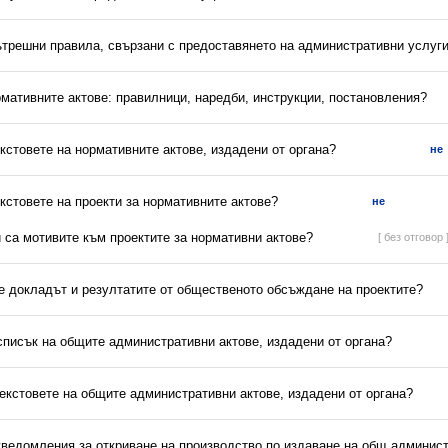
вътрешни правила, свързани с предоставянето на административни услуг
рмативните актове: правилници, наредби, инструкции, постановления?
екстовете на нормативните актове, издадени от органа?
не
екстовете на проекти за нормативните актове?
не
и са мотивите към проектите за нормативни актове?
[ без отговор 
 е докладът и резултатите от общественото обсъждане на проектите?
списък на общите административни актове, издадени от органа?
текстовете на общите административни актове, издадени от органа?
 уведомления за откриване на производство по издаване на общ админист