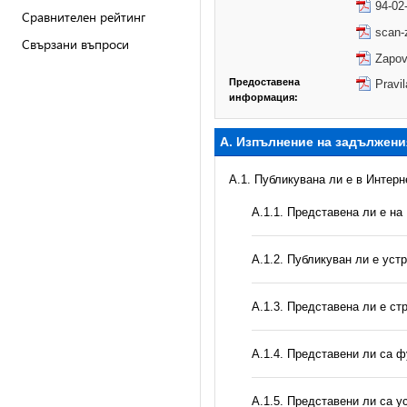
94-02
Сравнителен рейтинг
scan-
Свързани въпроси
Zapov
Предоставена
Pravi
информация:
А. Изпълнение на задължени
A.1. Публикувана ли е в Интер
A.1.1. Представена ли е на
A.1.2. Публикуван ли е уст
A.1.3. Представена ли е ст
А.1.4. Представени ли са ф
А.1.5. Представени ли са у