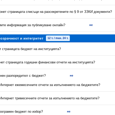
рнет страницата списъци на разсекретените по § 9 от ЗЗКИ документи?
риите информация за публикуване онлайн?
не
озрачност и интегритет
12 т. / max. 24 т.
ет страницата бюджет на институцията?
рнет страницата годишни финансови отчети на институцията?
енен разпоредител с бюджет?
не
в Интернет ежемесечните отчети за изпълнението на бюджетите?
 Интернет тримесечните отчети за изпълнението на бюджетите?
програмен бюджет по избор?
не