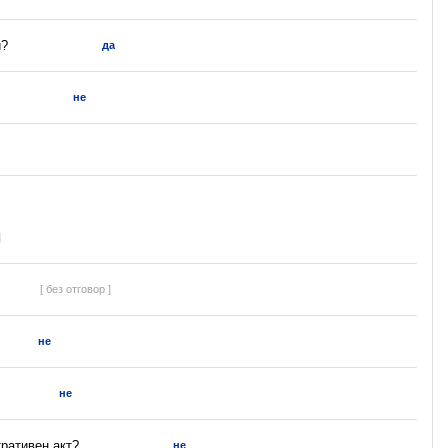
и?
да
не
]
[ без отговор ]
не
не
ративен акт?
не