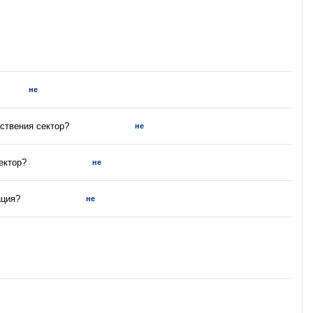
не
ствения сектор?
не
ектор?
не
ация?
не