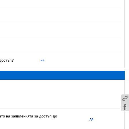
 достъп?
не
ето на заявленията за достъп до
да