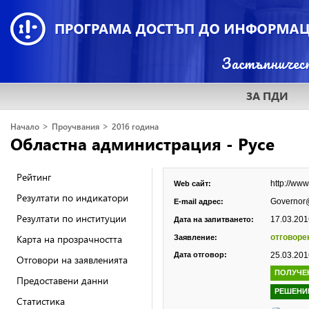
ЗА ПДИ
>
>
Начало
Проучвания
2016 година
Областна администрация - Русе
Рейтинг
http://www
Web сайт:
Резултати по индикатори
Governor
E-mail адрес:
Резултати по институции
17.03.2016
Дата на запитването:
Карта на прозрачността
отговоре
Заявление:
Дата отговор:
25.03.2016
Отговори на заявленията
ПОЛУЧЕ
Предоставени данни
РЕШЕНИ
Статистика