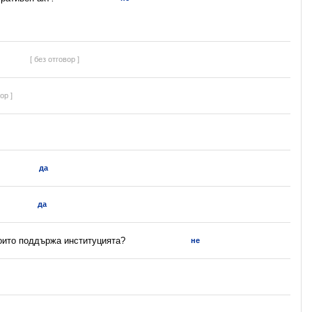
[ без отговор ]
ор ]
да
да
които поддържа институцията?
не