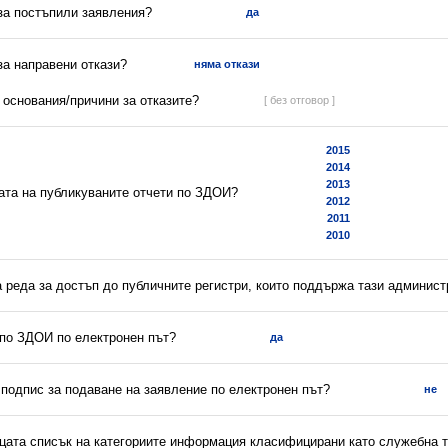
 за постъпили заявления?
да
 за направени откази?
няма откази
а основания/причини за отказите?
[ без отговор ]
2015
2014
2013
ната на публикуваните отчети по ЗДОИ?
2012
2011
2010
а реда за достъп до публичните регистри, които поддържа тази админис
 по ЗДОИ по електронен път?
да
 подпис за подаване на заявление по електронен път?
не
ицата списък на категориите информация класифицирани като служебна 