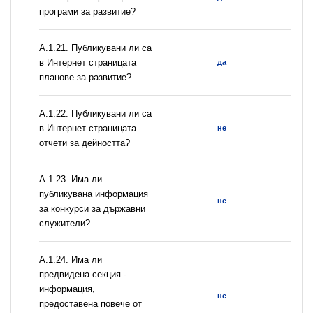
програми за развитие?
А.1.21. Публикувани ли са
в Интернет страницата
да
планове за развитие?
А.1.22. Публикувани ли са
в Интернет страницата
не
отчети за дейността?
А.1.23. Има ли
публикувана информация
не
за конкурси за държавни
служители?
А.1.24. Има ли
предвидена секция -
информация,
не
предоставена повече от