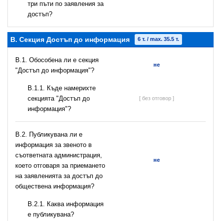
три пъти по заявления за
достъп?
B. Секция Достъп до информация
6 т. / max. 35.5 т.
В.1. Обособена ли е секция
не
"Достъп до информация"?
В.1.1. Къде намерихте
секцията "Достъп до
[ без отговор ]
информация"?
В.2. Публикувана ли е
информация за звеното в
съответната администрация,
не
което отговаря за приемането
на заявленията за достъп до
обществена информация?
B.2.1. Каква информация
е публикувана?