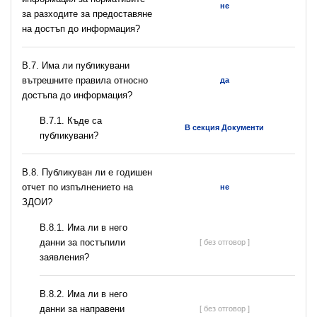
не
за разходите за предоставяне
на достъп до информация?
В.7. Има ли публикувани
вътрешните правила относно
да
достъпа до информация?
В.7.1. Къде са
В секция Документи
публикувани?
В.8. Публикуван ли е годишен
отчет по изпълнението на
не
ЗДОИ?
В.8.1. Има ли в него
данни за постъпили
[ без отговор ]
заявления?
В.8.2. Има ли в него
данни за направени
[ без отговор ]