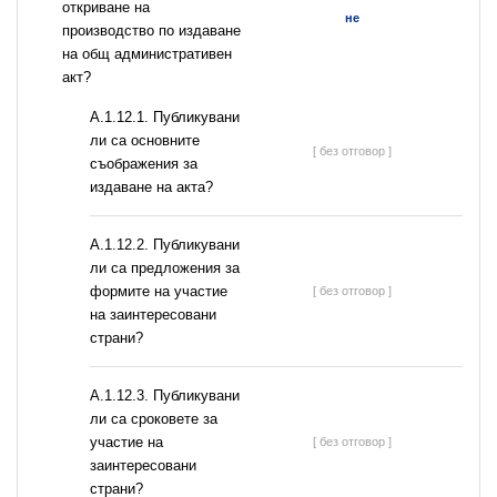
откриване на
не
производство по издаване
на общ административен
акт?
А.1.12.1. Публикувани
ли са основните
[ без отговор ]
съображения за
издаване на акта?
А.1.12.2. Публикувани
ли са предложения за
формите на участие
[ без отговор ]
на заинтересовани
страни?
А.1.12.3. Публикувани
ли са сроковете за
участие на
[ без отговор ]
заинтересовани
страни?