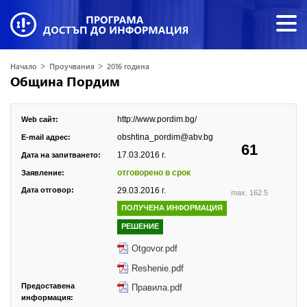
>
>
Начало
Проучвания
2016 година
Община Пордим
http://www.pordim.bg/
Web сайт:
obshtina_pordim@abv.bg
E-mail адрес:
61
17.03.2016 г.
Дата на запитването:
отговорено в срок
Заявление:
Дата отговор:
29.03.2016 г.
max. 162.5
ПОЛУЧЕНА ИНФОРМАЦИЯ
РЕШЕНИЕ
Otgovor.pdf
Reshenie.pdf
Предоставена
Правила.pdf
информация: