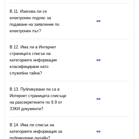
В.11. Изисква ли се
електронен подпис за
не
подаване на заявление по
електронен път?
В.12. Има ли в Интернет
страницата списък на
категориите информация
не
класифицирани като
служебна тайна?
В.13. Публикувани ли са в
Интернет страницата списъци
не
на разсекретените по § 9 от
ЗЗКИ документи?
В.14. Има ли списък на
категориите информация за
не
публикуване онлайн?