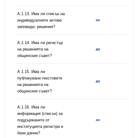
А.1.13. Има ли списък на
индивидуалните актове:
не
заповеди, решения?
А.1.14. Има ли регистър
на решенията на
да
общинския съвет?
А.1.15. Има ли
публикувани текстовете
да
на решенията на
общинския съвет?
А.1.16. Има ли
информация (списък) за
поддържаните от
не
институцията регистри и
бази данни?