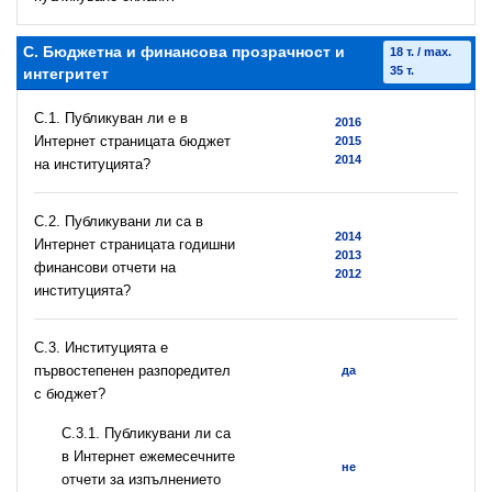
C. Бюджетна и финансова прозрачност и
18 т. / max.
35 т.
интегритет
C.1. Публикуван ли е в
2016
Интернет страницата бюджет
2015
2014
на институцията?
C.2. Публикувани ли са в
2014
Интернет страницата годишни
2013
финансови отчети на
2012
институцията?
C.3. Институцията е
първостепенен разпоредител
да
с бюджет?
С.3.1. Публикувани ли са
в Интернет ежемесечните
не
отчети за изпълнението