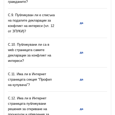
гражданите?
C.9. Публикуван ли е списъка
на подалите декларации за
да
конфликт на интереси (чл. 12
от ЗПУКИ)?
C.10. Публикувани ли са в
web страницата самите
да
декларации за конфликт на
интереси?
C.11. Има ли в Интернет
страницата секция "Профил
да
на купувача"?
С.12. Има ли в Интернет
страницата публикувани
решения за откриване на
да
процедури и обявления за