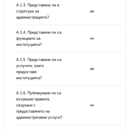
A.1.3. Представена ли е
структура на
да
администрацията?
А.1.4. Представени ли са
функциите на
не
институцията?
А.1.5. Представени ли са
услугите, които
да
предоставя
институцията?
А.1.6. Публикувани ли са
вътрешни правила,
свързани с
не
предоставянето на
административни услуги?