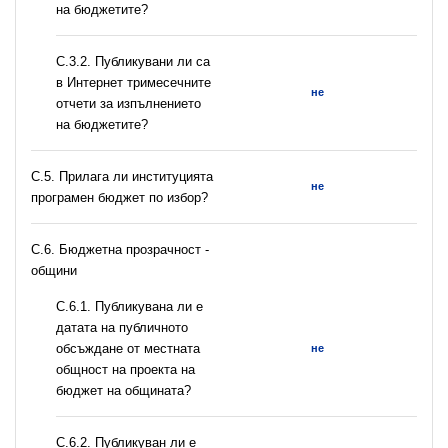
на бюджетите?
С.3.2. Публикувани ли са
в Интернет тримесечните
не
отчети за изпълнението
на бюджетите?
С.5. Прилага ли институцията
не
програмен бюджет по избор?
C.6. Бюджетна прозрачност -
общини
С.6.1. Публикувана ли е
датата на публичното
обсъждане от местната
не
общност на проекта на
бюджет на общината?
С.6.2. Публикуван ли е