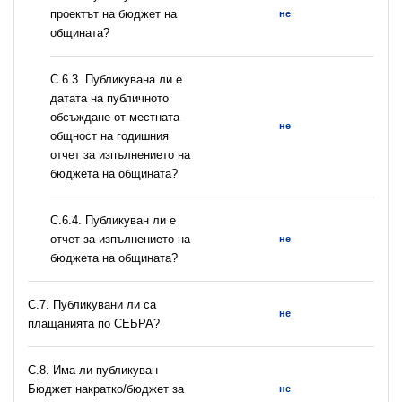
проектът на бюджет на
не
общината?
С.6.3. Публикувана ли е
датата на публичното
обсъждане от местната
не
общност на годишния
отчет за изпълнението на
бюджета на общината?
С.6.4. Публикуван ли е
отчет за изпълнението на
не
бюджета на общината?
С.7. Публикувани ли са
не
плащанията по СЕБРА?
С.8. Има ли публикуван
Бюджет накратко/бюджет за
не