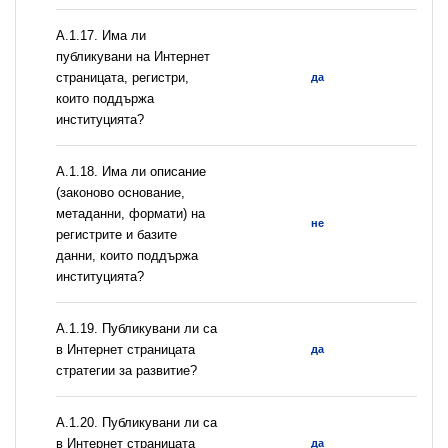
А.1.17. Има ли
публикувани на Интернет
страницата, регистри,
да
които поддържа
институцията?
А.1.18. Има ли описание
(законово основание,
метаданни, формати) на
не
регистрите и базите
данни, които поддържа
институцията?
А.1.19. Публикувани ли са
в Интернет страницата
да
стратегии за развитие?
А.1.20. Публикувани ли са
в Интернет страницата
да