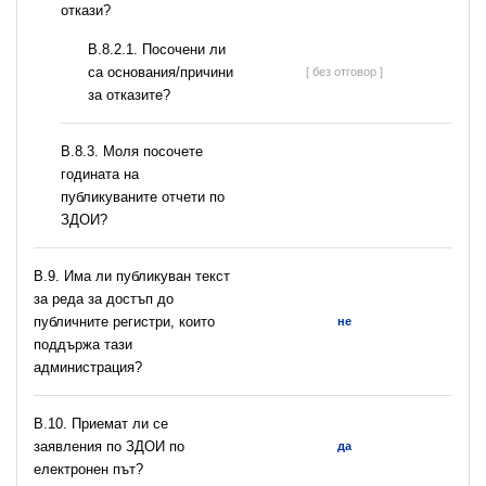
откази?
В.8.2.1. Посочени ли
са основания/причини
[ без отговор ]
за отказите?
В.8.3. Моля посочете
годината на
публикуваните отчети по
ЗДОИ?
В.9. Има ли публикуван текст
за реда за достъп до
публичните регистри, които
не
поддържа тази
администрация?
В.10. Приемат ли се
заявления по ЗДОИ по
да
електронен път?