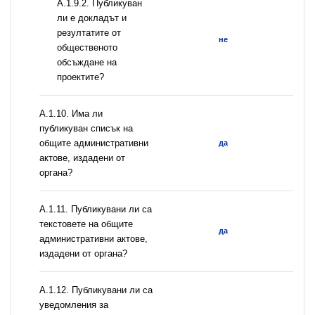
А.1.9.2. Публикуван
ли е докладът и
резултатите от
не
общественото
обсъждане на
проектите?
А.1.10. Има ли
публикуван списък на
общите административни
да
актове, издадени от
органа?
А.1.11. Публикувани ли са
текстовете на общите
да
административни актове,
издадени от органа?
А.1.12. Публикувани ли са
уведомления за