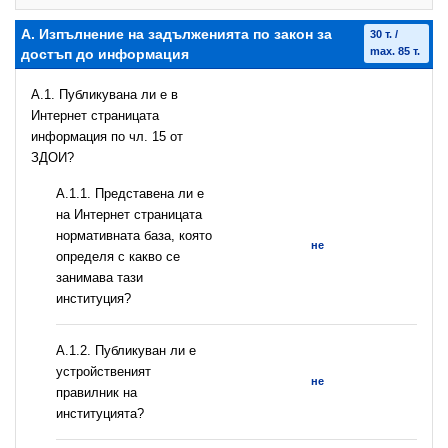
А. Изпълнение на задълженията по закон за
30 т. /
max. 85 т.
достъп до информация
A.1. Публикувана ли е в
Интернет страницата
информация по чл. 15 от
ЗДОИ?
A.1.1. Представена ли е
на Интернет страницата
нормативната база, която
не
определя с какво се
занимава тази
институция?
A.1.2. Публикуван ли е
устройственият
не
правилник на
институцията?