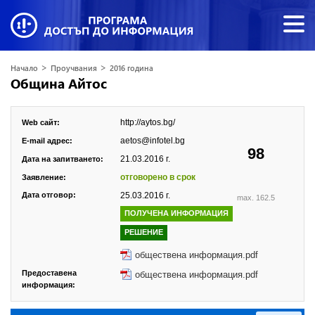
>
>
Начало
Проучвания
2016 година
Община Айтос
http://aytos.bg/
Web сайт:
aetos@infotel.bg
E-mail адрес:
98
21.03.2016 г.
Дата на запитването:
отговорено в срок
Заявление:
Дата отговор:
25.03.2016 г.
max. 162.5
ПОЛУЧЕНА ИНФОРМАЦИЯ
РЕШЕНИЕ
обществена информация.pdf
Предоставена
обществена информация.pdf
информация: