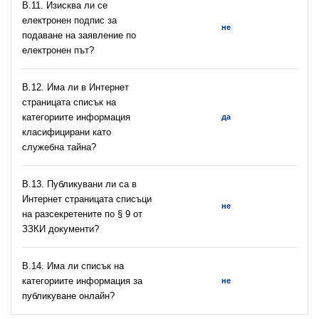
В.11. Изисква ли се
електронен подпис за
не
подаване на заявление по
електронен път?
В.12. Има ли в Интернет
страницата списък на
категориите информация
да
класифицирани като
служебна тайна?
В.13. Публикувани ли са в
Интернет страницата списъци
не
на разсекретените по § 9 от
ЗЗКИ документи?
В.14. Има ли списък на
категориите информация за
не
публикуване онлайн?