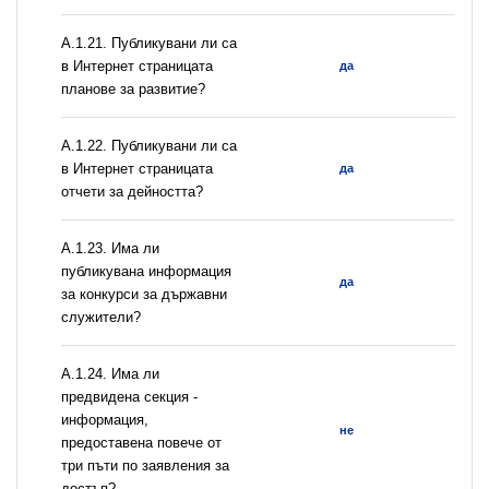
А.1.21. Публикувани ли са
в Интернет страницата
да
планове за развитие?
А.1.22. Публикувани ли са
в Интернет страницата
да
отчети за дейността?
А.1.23. Има ли
публикувана информация
да
за конкурси за държавни
служители?
А.1.24. Има ли
предвидена секция -
информация,
не
предоставена повече от
три пъти по заявления за
достъп?