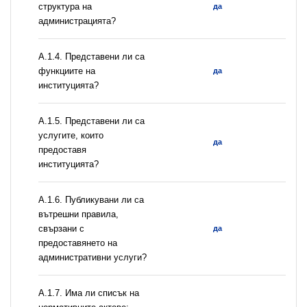
структура на
да
администрацията?
А.1.4. Представени ли са
функциите на
да
институцията?
А.1.5. Представени ли са
услугите, които
да
предоставя
институцията?
А.1.6. Публикувани ли са
вътрешни правила,
свързани с
да
предоставянето на
административни услуги?
А.1.7. Има ли списък на