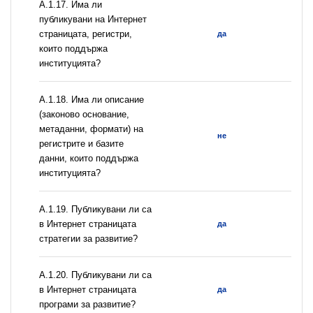
А.1.17. Има ли
публикувани на Интернет
страницата, регистри,
да
които поддържа
институцията?
А.1.18. Има ли описание
(законово основание,
метаданни, формати) на
не
регистрите и базите
данни, които поддържа
институцията?
А.1.19. Публикувани ли са
в Интернет страницата
да
стратегии за развитие?
А.1.20. Публикувани ли са
в Интернет страницата
да
програми за развитие?