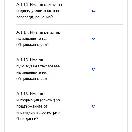
А.1.13. Има ли списък на
индивидуалните актове:
да
заповеди, решения?
А.1.14. Има ли регистър
на решенията на
да
общинския съвет?
А.1.15. Има ли
публикувани текстовете
да
на решенията на
общинския съвет?
А.1.16. Има ли
информация (списък) за
поддържаните от
да
институцията регистри и
бази данни?