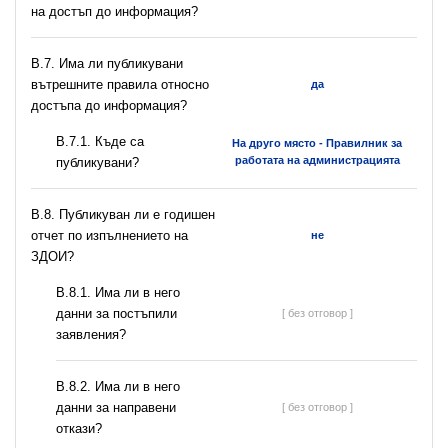
на достъп до информация?
В.7. Има ли публикувани
вътрешните правила относно
да
достъпа до информация?
В.7.1. Къде са
На друго място - Правилник за
работата на администрацията
публикувани?
В.8. Публикуван ли е годишен
отчет по изпълнението на
не
ЗДОИ?
В.8.1. Има ли в него
данни за постъпили
[ без отговор ]
заявления?
В.8.2. Има ли в него
данни за направени
[ без отговор ]
откази?