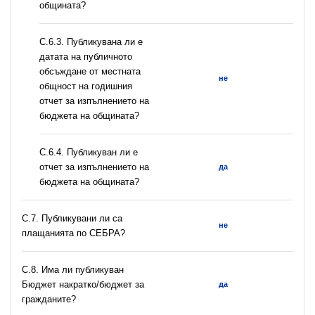
общината?
С.6.3. Публикувана ли е
датата на публичното
обсъждане от местната
не
общност на годишния
отчет за изпълнението на
бюджета на общината?
С.6.4. Публикуван ли е
отчет за изпълнението на
да
бюджета на общината?
С.7. Публикувани ли са
не
плащанията по СЕБРА?
С.8. Има ли публикуван
Бюджет накратко/бюджет за
да
гражданите?