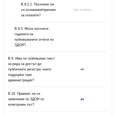
В.8.2.1. Посочени ли
са основания/причини
[ без отговор ]
за отказите?
В.8.3. Моля посочете
годината на
публикуваните отчети по
ЗДОИ?
В.9. Има ли публикуван текст
за реда за достъп до
публичните регистри, които
не
поддържа тази
администрация?
В.10. Приемат ли се
заявления по ЗДОИ по
да
електронен път?