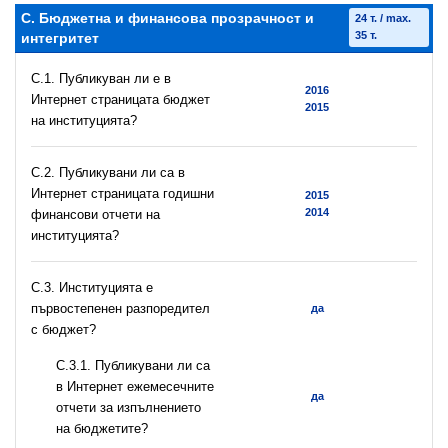
C. Бюджетна и финансова прозрачност и
24 т. / max.
35 т.
интегритет
C.1. Публикуван ли е в
2016
Интернет страницата бюджет
2015
на институцията?
C.2. Публикувани ли са в
Интернет страницата годишни
2015
2014
финансови отчети на
институцията?
C.3. Институцията е
първостепенен разпоредител
да
с бюджет?
С.3.1. Публикувани ли са
в Интернет ежемесечните
да
отчети за изпълнението
на бюджетите?