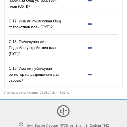
проект за Общ устройствен
не
план (ОУП)?
С.17. Има ли публикуван Общ
не
Устройствен план (ОУП)?
С.18. Публикуван ли е
Подробен устройствен план
не
(ПУП)?
С.19. Има ли публикуван
регистър на разрешeнията за
не
строеж?
Последна актуализация: 27.06.2016 г. 13:27 ч.
бул. Васил Левски №76, ет. 3, ап. 3, София 1142