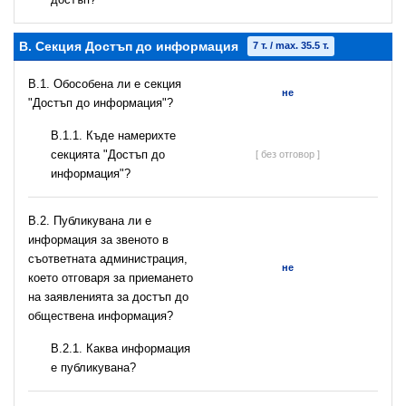
B. Секция Достъп до информация
7 т. / max. 35.5 т.
В.1. Обособена ли е секция
не
"Достъп до информация"?
В.1.1. Къде намерихте
секцията "Достъп до
[ без отговор ]
информация"?
В.2. Публикувана ли е
информация за звеното в
съответната администрация,
не
което отговаря за приемането
на заявленията за достъп до
обществена информация?
B.2.1. Каква информация
е публикувана?