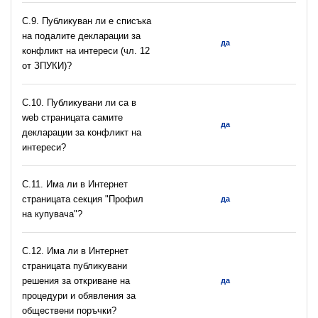
C.9. Публикуван ли е списъка
на подалите декларации за
да
конфликт на интереси (чл. 12
от ЗПУКИ)?
C.10. Публикувани ли са в
web страницата самите
да
декларации за конфликт на
интереси?
C.11. Има ли в Интернет
страницата секция "Профил
да
на купувача"?
С.12. Има ли в Интернет
страницата публикувани
решения за откриване на
да
процедури и обявления за
обществени поръчки?