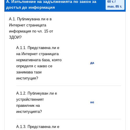
А. Изпълнение на задълженията по закон за
60 т. /
max. 85 т.
достъп до информация
A.1. Публикувана ли е в
Интернет страницата
информация по чл. 15 от
ЗДОИ?
A.1.1. Представена ли е
на Интернет страницата
нормативната база, която
да
определя с какво се
занимава тази
институция?
A.1.2. Публикуван ли е
устройственият
не
правилник на
институцията?
A.1.3. Представена ли е