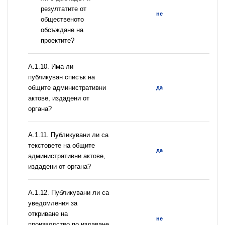
резултатите от
не
общественото
обсъждане на
проектите?
А.1.10. Има ли
публикуван списък на
общите административни
да
актове, издадени от
органа?
А.1.11. Публикувани ли са
текстовете на общите
да
административни актове,
издадени от органа?
А.1.12. Публикувани ли са
уведомления за
откриване на
не
производство по издаване