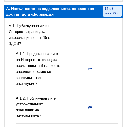
А. Изпълнение на задълженията по закон за
34 т. /
max. 77 т.
достъп до информация
A.1. Публикувана ли е в
Интернет страницата
информация по чл. 15 от
ЗДОИ?
A.1.1. Представена ли е
на Интернет страницата
нормативната база, която
да
определя с какво се
занимава тази
институция?
A.1.2. Публикуван ли е
устройственият
да
правилник на
институцията?