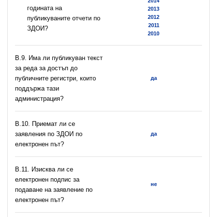
2014
годината на
2013
2012
публикуваните отчети по
2011
ЗДОИ?
2010
В.9. Има ли публикуван текст
за реда за достъп до
публичните регистри, които
да
поддържа тази
администрация?
В.10. Приемат ли се
заявления по ЗДОИ по
да
електронен път?
В.11. Изисква ли се
електронен подпис за
не
подаване на заявление по
електронен път?