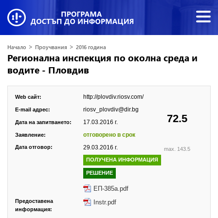
>
>
Начало
Проучвания
2016 година
Регионална инспекция по околна среда и
водите - Пловдив
http://plovdiv.riosv.com/
Web сайт:
riosv_plovdiv@dir.bg
E-mail адрес:
72.5
17.03.2016 г.
Дата на запитването:
отговорено в срок
Заявление:
Дата отговор:
29.03.2016 г.
max. 143.5
ПОЛУЧЕНА ИНФОРМАЦИЯ
РЕШЕНИЕ
ЕП-385a.pdf
Предоставена
Instr.pdf
информация: