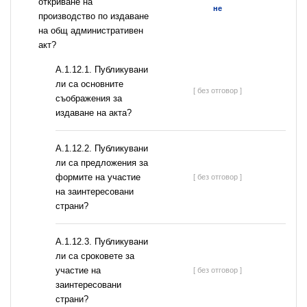
откриване на
не
производство по издаване
на общ административен
акт?
А.1.12.1. Публикувани
ли са основните
[ без отговор ]
съображения за
издаване на акта?
А.1.12.2. Публикувани
ли са предложения за
формите на участие
[ без отговор ]
на заинтересовани
страни?
А.1.12.3. Публикувани
ли са сроковете за
участие на
[ без отговор ]
заинтересовани
страни?