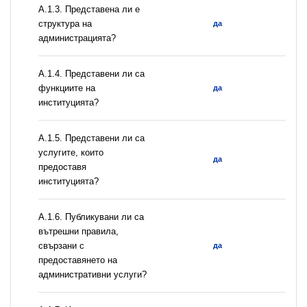
A.1.3. Представена ли е
структура на
да
администрацията?
А.1.4. Представени ли са
функциите на
да
институцията?
А.1.5. Представени ли са
услугите, които
да
предоставя
институцията?
А.1.6. Публикувани ли са
вътрешни правила,
свързани с
да
предоставянето на
административни услуги?