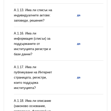
А.1.13. Има ли списък на
индивидуалните актове:
да
заповеди, решения?
А.1.16. Има ли
информация (списък) за
поддържаните от
да
институцията регистри и
бази данни?
А.1.17. Има ли
публикувани на Интернет
страницата, регистри,
да
които поддържа
институцията?
А.1.18. Има ли описание
(законово основание,