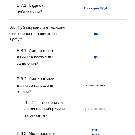
В.7.1. Къде са
В секция ПДИ
публикувани?
В.8. Публикуван ли е годишен
отчет по изпълнението на
да
ЗДОИ?
В.8.1. Има ли в него
данни за постъпили
да
заявления?
В.8.2. Има ли в него
данни за направени
няма откази
откази?
В.8.2.1. Посочени ли
са основания/причини
[ без отговор ]
за отказите?
2015
В.8.3. Моля посочете