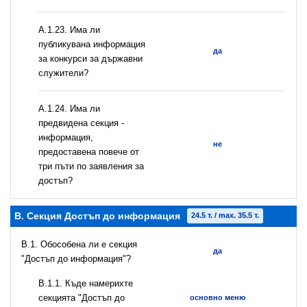
А.1.23. Има ли
публикувана информация
да
за конкурси за държавни
служители?
А.1.24. Има ли
предвидена секция -
информация,
не
предоставена повече от
три пъти по заявления за
достъп?
B. Секция Достъп до информация
24.5 т. / max. 35.5 т.
В.1. Обособена ли е секция
да
"Достъп до информация"?
В.1.1. Къде намерихте
секцията "Достъп до
основно меню