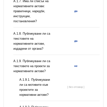
А.1.7. Има ли списък на
нормативните актове:
правилници, наредби,
да
инструкции,
постановления?
А.1.8. Публикувани ли са
текстовете на
да
нормативните актове,
издадени от органа?
А.1.9. Публикувани ли са
текстовете на проекти за
не
нормативните актове?
А.1.9.1. Публикувани
ли са мотивите към
[ без отговор ]
проектите за
нормативни актове?