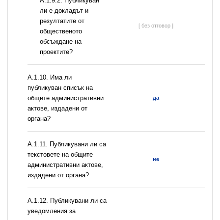
А.1.9.2. Публикуван
ли е докладът и
резултатите от
[ без отговор ]
общественото
обсъждане на
проектите?
А.1.10. Има ли
публикуван списък на
общите административни
да
актове, издадени от
органа?
А.1.11. Публикувани ли са
текстовете на общите
не
административни актове,
издадени от органа?
А.1.12. Публикувани ли са
уведомления за