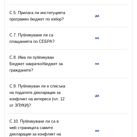
С.5. Прилага ли институцията
да
програмен бюджет по избор?
С.7. Публикувани ли са
не
плащанията по СЕБРА?
С.8. Има ли публикуван
Бюджет накратко/бюджет за
не
гражданите?
C.9. Публикуван ли е списъка
на подалите декларации за
да
конфликт на интереси (чл. 12
от ЗПУКИ)?
C.10. Публикувани ли са в
web страницата самите
не
декларации за конфликт на