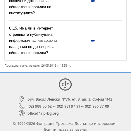
сключени договори за
не
обществени поръчки на
институцията?
С.15. Има ли в Интернет
страницата публикувана
информация за извършени
не
плащания по договори за
обществени поръчки?
Последна актуализация: 26.05.2016 г. 15:56 ч.
бул. Васил Левски №76, ет. 3, ап. 3, София 1142
(02) 988 50 62
···
(02) 981 97 91
···
(02) 986 77 09
office@aip-bg.org
© 1999-2026 Фондация Програма Достъп до информация.
Всички права запазени.