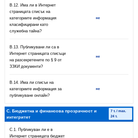
В.12. Има ли в Интернет
страницата списък на
категориите информация
не
класифицирани като
служебна тайна?
В.13. Публикувани ли са в
Интернет страницата списъци
не
на разсекретените по § 9 от
ЗЗКИ документи?
В.14. Има ли списък на
категориите информация за
не
публикуване онлайн?
C. Бюджетна и финансова прозрачност и
7 т. / max.
24 т.
интегритет
C.1. Публикуван ли е в
Интернет страницата бюджет