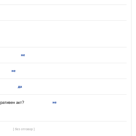
не
не
да
ративен акт?
не
[ без отговор ]