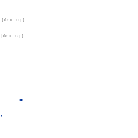
[ без отговор ]
[ без отговор ]
не
не