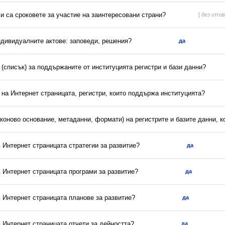
ли са сроковете за участие на заинтересовани страни?
[ без отгов
ндивидуалните актове: заповеди, решения?
да
(списък) за поддържаните от институцията регистри и бази данни?
 на Интернет страницата, регистри, които поддържа институцията?
аконово основание, метаданни, формати) на регистрите и базите данни, 
в Интернет страницата стратегии за развитие?
да
в Интернет страницата програми за развитие?
да
в Интернет страницата планове за развитие?
да
в Интернет страницата отчети за дейността?
да