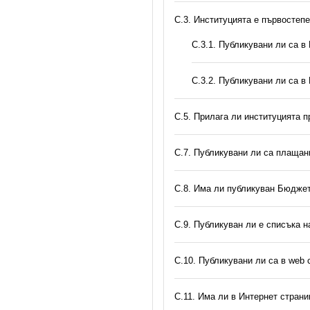
C.3. Институцията е първостеп
С.3.1. Публикувани ли са 
С.3.2. Публикувани ли са в
С.5. Прилага ли институцията 
С.7. Публикувани ли са плаща
С.8. Има ли публикуван Бюджет
C.9. Публикуван ли е списъка н
C.10. Публикувани ли са в web
C.11. Има ли в Интернет стран