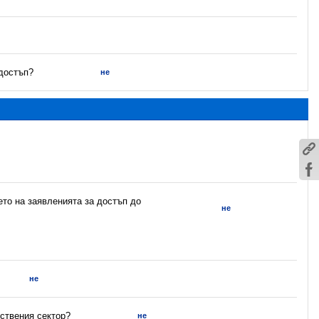
 достъп?
не
ето на заявленията за достъп до
не
не
ствения сектор?
не