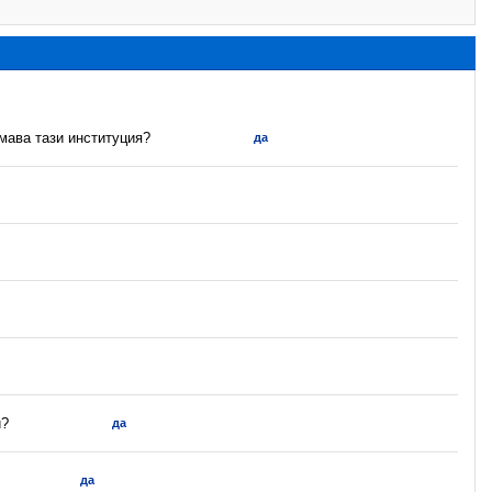
имава тази институция?
да
и?
да
да