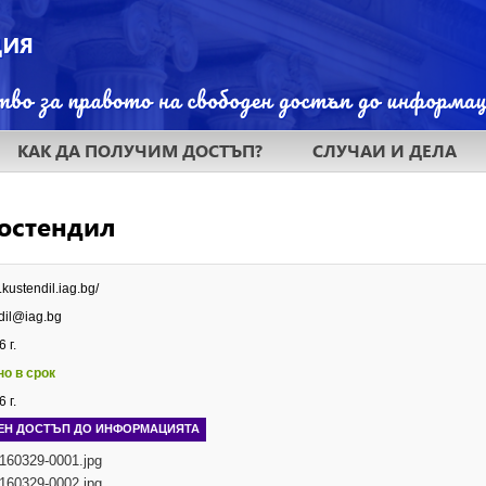
КАК ДА ПОЛУЧИМ ДОСТЪП?
СЛУЧАИ И ДЕЛА
Кюстендил
.kustendil.iag.bg/
dil@iag.bg
 г.
но в срок
 г.
ЕН ДОСТЪП ДО ИНФОРМАЦИЯТА
160329-0001.jpg
160329-0002.jpg