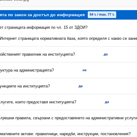
ята по закон за достъп до информация
54 т. / max. 77 т.
нет страницата информация по чл. 15 от ЗДОИ?
 Интернет страницата нормативната база, която определя с какво се зан
ройственият правилник на институцията?
да
руктура на администрацията?
не
ункциите на институцията?
да
слугите, които предоставя институцията?
да
вътрешни правила, свързани с предоставянето на административни услуг
рмативните актове: правилници, наредби, инструкции, постановления?