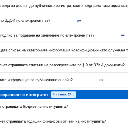
а реда за достъп до публичните регистри, които поддържа тази админис
 по ЗДОИ по електронен път?
да
 подпис за подаване на заявление по електронен път?
не
ицата списък на категориите информация класифицирани като служебна 
рнет страницата списъци на разсекретените по § 9 от ЗЗКИ документи?
риите информация за публикуване онлайн?
не
озрачност и интегритет
4 т. / max. 24 т.
ет страницата бюджет на институцията?
рнет страницата годишни финансови отчети на институцията?