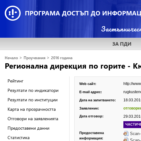
ЗА ПДИ
>
>
Начало
Проучвания
2016 година
Регионална дирекция по горите - 
Рейтинг
http://www
Web сайт:
Резултати по индикатори
rugkusten
E-mail адрес:
Резултати по институции
18.03.2016
Дата на запитването:
Карта на прозрачността
отговоре
Заявление:
Дата отговор:
29.03.2016
Отговори на заявленията
ЧАСТИЧ
Предоставени данни
Предоставена
Scan-
Статистика
информация:
Scan-