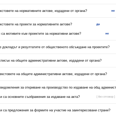
екстовете на нормативните актове, издадени от органа?
не
екстовете на проекти за нормативните актове?
да
и са мотивите към проектите за нормативни актове?
не
 е докладът и резултатите от общественото обсъждане на проектите?
списък на общите административни актове, издадени от органа?
текстовете на общите административни актове, издадени от органа?
 уведомления за откриване на производство по издаване на общ админист
ли са основните съображения за издаване на акта?
[ без отговор ]
ли са предложения за формите на участие на заинтересовани страни?