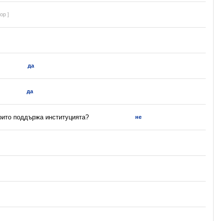
ор ]
да
да
които поддържа институцията?
не