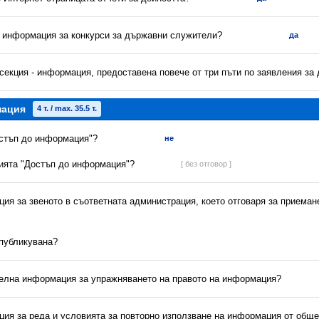
а информация за конкурси за държавни служители?
да
секция - информация, предоставена повече от три пъти по заявления за
мация
4 т. / max. 35.5 т.
остъп до информация"?
не
цията "Достъп до информация"?
[ без отговор ]
ия за звеното в съответната администрация, което отговаря за приеман
 публикувана?
телна информация за упражняването на правото на информация?
ция за реда и условията за повторно използване на информация от обще