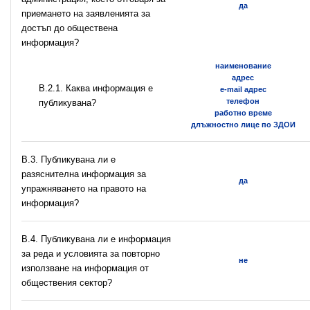
да
приемането на заявленията за
достъп до обществена
информация?
наименование
адрес
B.2.1. Каква информация е
e-mail адрес
телефон
публикувана?
работно време
длъжностно лице по ЗДОИ
В.3. Публикувана ли е
разяснителна информация за
да
упражняването на правото на
информация?
В.4. Публикувана ли е информация
за реда и условията за повторно
не
използване на информация от
обществения сектор?