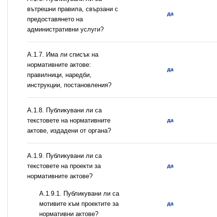
вътрешни правила, свързани с
да
предоставянето на
административни услуги?
А.1.7. Има ли списък на
нормативните актове:
да
правилници, наредби,
инструкции, постановления?
А.1.8. Публикувани ли са
текстовете на нормативните
да
актове, издадени от органа?
А.1.9. Публикувани ли са
текстовете на проекти за
да
нормативните актове?
А.1.9.1. Публикувани ли са
мотивите към проектите за
да
нормативни актове?