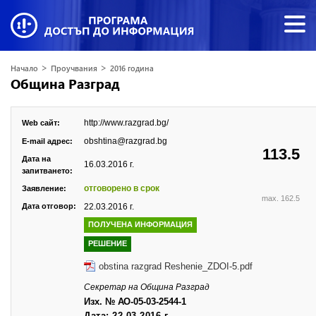
>
>
Начало
Проучвания
2016 година
Община Разград
http://www.razgrad.bg/
Web сайт:
obshtina@razgrad.bg
E-mail адрес:
113.5
Дата на
16.03.2016 г.
запитването:
отговорено в срок
Заявление:
max. 162.5
Дата отговор:
22.03.2016 г.
ПОЛУЧЕНА ИНФОРМАЦИЯ
РЕШЕНИЕ
obstina razgrad Reshenie_ZDOI-5.pdf
Секретар на Община Разград
Изх. №
АО-05-03-2544-1
Дата: 22.03.2016
г.