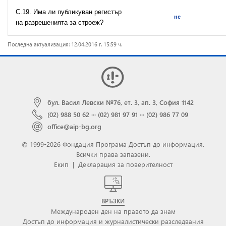
С.19. Има ли публикуван регистър
не
на разрешeнията за строеж?
Последна актуализация: 12.04.2016 г. 15:59 ч.
бул. Васил Левски №76, ет. 3, ап. 3, София 1142
(02) 988 50 62
···
(02) 981 97 91
···
(02) 986 77 09
office@aip-bg.org
© 1999-2026 Фондация Програма Достъп до информация.
Всички права запазени.
Екип
|
Декларация за поверителност
ВРЪЗКИ
Международен ден на правото да знам
Достъп до информация и журналистически разследвания