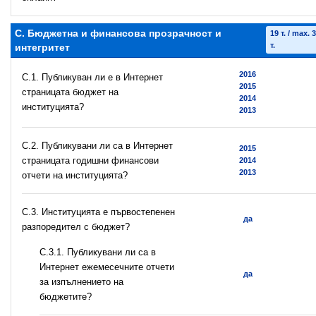
C. Бюджетна и финансова прозрачност и
19 т. / max. 
т.
интегритет
2016
C.1. Публикуван ли е в Интернет
2015
страницата бюджет на
2014
институцията?
2013
C.2. Публикувани ли са в Интернет
2015
страницата годишни финансови
2014
2013
отчети на институцията?
C.3. Институцията е първостепенен
да
разпоредител с бюджет?
С.3.1. Публикувани ли са в
Интернет ежемесечните отчети
да
за изпълнението на
бюджетите?