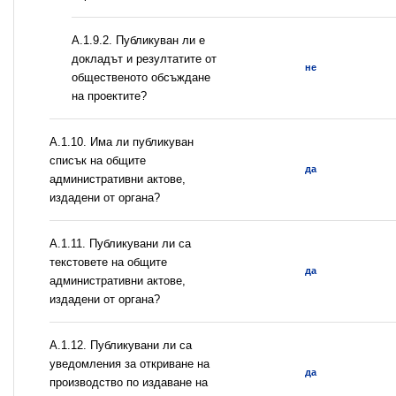
А.1.9.2. Публикуван ли е
докладът и резултатите от
не
общественото обсъждане
на проектите?
А.1.10. Има ли публикуван
списък на общите
да
административни актове,
издадени от органа?
А.1.11. Публикувани ли са
текстовете на общите
да
административни актове,
издадени от органа?
А.1.12. Публикувани ли са
уведомления за откриване на
да
производство по издаване на