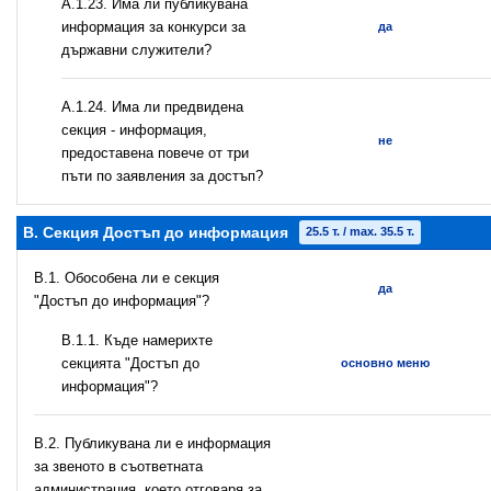
А.1.23. Има ли публикувана
информация за конкурси за
да
държавни служители?
А.1.24. Има ли предвидена
секция - информация,
не
предоставена повече от три
пъти по заявления за достъп?
B. Секция Достъп до информация
25.5 т. / max. 35.5 т.
В.1. Обособена ли е секция
да
"Достъп до информация"?
В.1.1. Къде намерихте
секцията "Достъп до
основно меню
информация"?
В.2. Публикувана ли е информация
за звеното в съответната
администрация, което отговаря за