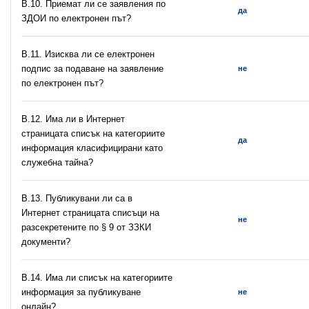
В.10. Приемат ли се заявления по
да
ЗДОИ по електронен път?
В.11. Изисква ли се електронен
подпис за подаване на заявление
не
по електронен път?
В.12. Има ли в Интернет
страницата списък на категориите
да
информация класифицирани като
служебна тайна?
В.13. Публикувани ли са в
Интернет страницата списъци на
не
разсекретените по § 9 от ЗЗКИ
документи?
В.14. Има ли списък на категориите
информация за публикуване
не
онлайн?