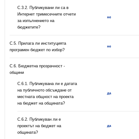
С.3.2. Публикувани ли са в
Интернет тримесечните отчети
не
за изпълнението на
бюджетите?
С.5. Прилага ли институцията
не
програмен бюджет по избор?
C.6. Бюджетна прозрачност -
общини
С.6.1. Публикувана ли е датата
на публичното обсъждане от
да
местната общност на проекта
на бюджет на общината?
С.6.2. Публикуван ли е
проектът на бюджет на
да
общината?