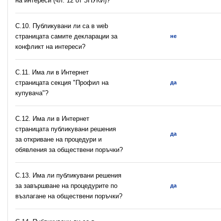
на интереси (чл. 12 от ЗПУКИ)?
C.10. Публикувани ли са в web
страницата самите декларации за
не
конфликт на интереси?
C.11. Има ли в Интернет
страницата секция "Профил на
да
купувача"?
С.12. Има ли в Интернет
страницата публикувани решения
да
за откриване на процедури и
обявления за обществени поръчки?
С.13. Има ли публикувани решения
за завършване на процедурите по
да
възлагане на обществени поръчки?