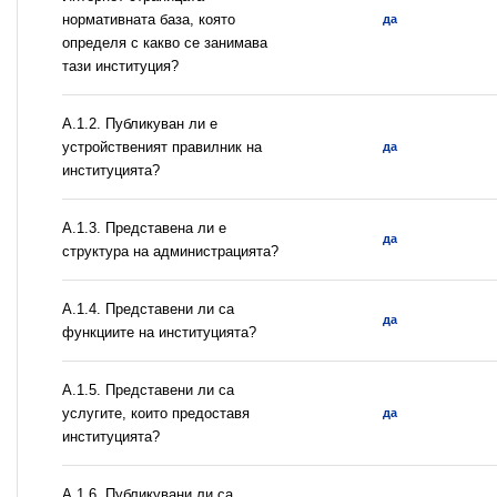
нормативната база, която
да
определя с какво се занимава
тази институция?
A.1.2. Публикуван ли е
устройственият правилник на
да
институцията?
A.1.3. Представена ли е
да
структура на администрацията?
А.1.4. Представени ли са
да
функциите на институцията?
А.1.5. Представени ли са
услугите, които предоставя
да
институцията?
А.1.6. Публикувани ли са