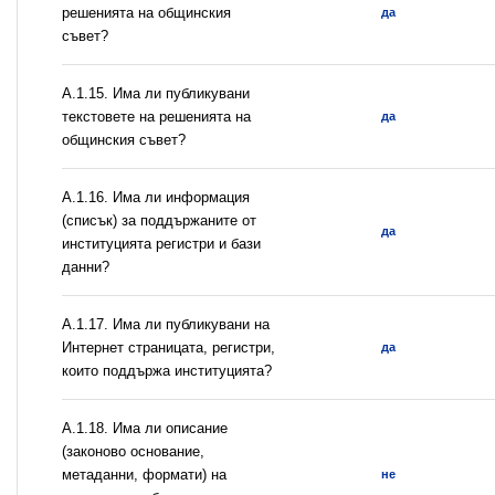
решенията на общинския
да
съвет?
А.1.15. Има ли публикувани
текстовете на решенията на
да
общинския съвет?
А.1.16. Има ли информация
(списък) за поддържаните от
да
институцията регистри и бази
данни?
А.1.17. Има ли публикувани на
Интернет страницата, регистри,
да
които поддържа институцията?
А.1.18. Има ли описание
(законово основание,
метаданни, формати) на
не