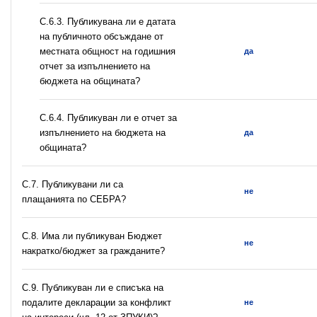
С.6.3. Публикувана ли е датата
на публичното обсъждане от
местната общност на годишния
да
отчет за изпълнението на
бюджета на общината?
С.6.4. Публикуван ли е отчет за
изпълнението на бюджета на
да
общината?
С.7. Публикувани ли са
не
плащанията по СЕБРА?
С.8. Има ли публикуван Бюджет
не
накратко/бюджет за гражданите?
C.9. Публикуван ли е списъка на
подалите декларации за конфликт
не