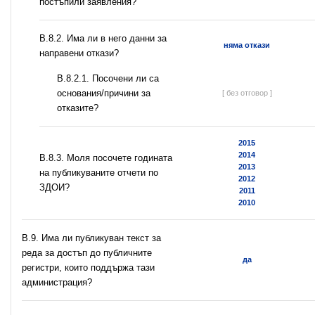
постъпили заявления?
В.8.2. Има ли в него данни за
няма откази
направени откази?
В.8.2.1. Посочени ли са
основания/причини за
[ без отговор ]
отказите?
2015
2014
В.8.3. Моля посочете годината
2013
на публикуваните отчети по
2012
ЗДОИ?
2011
2010
В.9. Има ли публикуван текст за
реда за достъп до публичните
да
регистри, които поддържа тази
администрация?