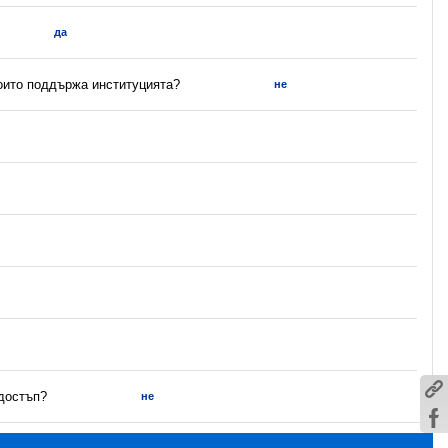
да
които поддържа институцията?
не
 достъп?
не