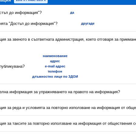
мация
остъп до информация"?
да
цията "Достъп до информация"?
другаде
ия за звеното в съответната администрация, което отговаря за приеман
наименование
адрес
 публикувана?
e-mail адрес
телефон
длъжностно лице по ЗДОИ
телна информация за упражняването на правото на информация?
ция за реда и условията за повторно използване на информация от обще
ция за таксите за повторно използване на информация от обществения с