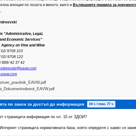
лна агенция по лозата и виното, както и
Вътрешните правила за документ
,
ndreevski
te "
Administrative, Legal,
 and
Economic Service
s"
 Agency on Vine and Wine
/ 02/ 9708 103
/ 02/ 9708 122
/ 889/ 42 37 42
andreevski@eavw.com
.eavw.com
istven_pravilnik_EAVW.pdf
la_Dokumentooborot_EAVW.pdf
ята по закон за достъп до информация
34 т. / max. 77 т.
нет страницата информация по чл. 15 от ЗДОИ?
 Интернет страницата нормативната база, която определя с какво се зан