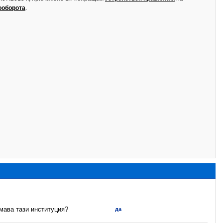
ооборота
.
имава тази институция?
да