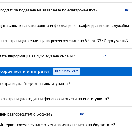
 подпис за подаване на заявление по електронен път?
не
ицата списък на категориите информация класифицирани като служебна 
рнет страницата списъци на разсекретените по § 9 от ЗЗКИ документи?
риите информация за публикуване онлайн?
не
озрачност и интегритет
10 т. / max. 24 т.
ет страницата бюджет на институцията?
рнет страницата годишни финансови отчети на институцията?
енен разпоредител с бюджет?
не
в Интернет ежемесечните отчети за изпълнението на бюджетите?