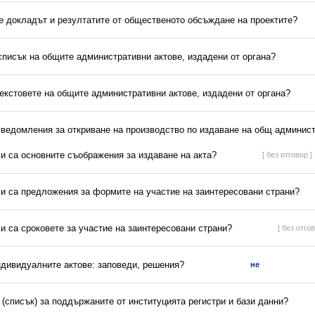
 е докладът и резултатите от общественото обсъждане на проектите?
списък на общите административни актове, издадени от органа?
текстовете на общите административни актове, издадени от органа?
 уведомления за откриване на производство по издаване на общ админист
ли са основните съображения за издаване на акта?
[ без отговор ]
ли са предложения за формите на участие на заинтересовани страни?
ли са сроковете за участие на заинтересовани страни?
[ без отгов
ндивидуалните актове: заповеди, решения?
не
(списък) за поддържаните от институцията регистри и бази данни?