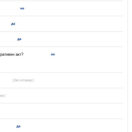
не
да
да
ративен акт?
не
[ без отговор ]
ор ]
да