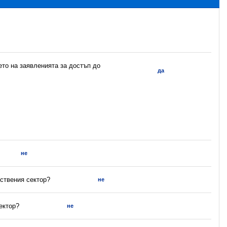
ето на заявленията за достъп до
да
не
ствения сектор?
не
ектор?
не