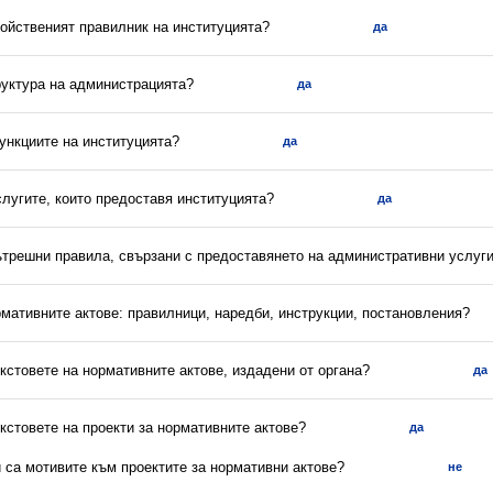
ройственият правилник на институцията?
да
руктура на администрацията?
да
ункциите на институцията?
да
слугите, които предоставя институцията?
да
вътрешни правила, свързани с предоставянето на административни услуг
рмативните актове: правилници, наредби, инструкции, постановления?
екстовете на нормативните актове, издадени от органа?
да
екстовете на проекти за нормативните актове?
да
и са мотивите към проектите за нормативни актове?
не