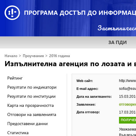
ЗА ПДИ
>
>
Начало
Проучвания
2016 година
Изпълнителна агенция по лозата и 
Рейтинг
http://ww
Web сайт:
Резултати по индикатори
sofia@ea
E-mail адрес:
Резултати по институции
15.03.2016
Дата на запитването:
Карта на прозрачността
отговоре
Заявление:
Дата отговор:
17.03.2016
Отговори на заявленията
ПОЛУЧЕ
Предоставени данни
Уважаема
Статистика
Във връзк