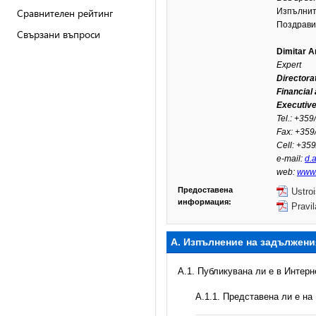
Сравнителен рейтинг
Изпълните
Поздрави
Свързани въпроси
Dimitar A
Expert
Directora
Financial
Executive
Tel.: +359
Fax: +359
Cell: +359
e-mail:
d.
web:
www
Предоставена
Ustro
информация:
Pravi
А. Изпълнение на задължени
A.1. Публикувана ли е в Интер
A.1.1. Представена ли е на