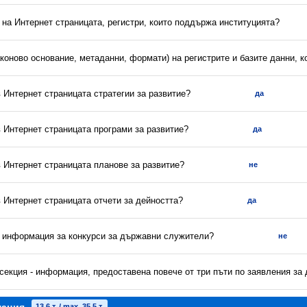
 на Интернет страницата, регистри, които поддържа институцията?
аконово основание, метаданни, формати) на регистрите и базите данни, 
в Интернет страницата стратегии за развитие?
да
в Интернет страницата програми за развитие?
да
в Интернет страницата планове за развитие?
не
в Интернет страницата отчети за дейността?
да
а информация за конкурси за държавни служители?
не
секция - информация, предоставена повече от три пъти по заявления за
13.6 т. / max. 35.5 т.