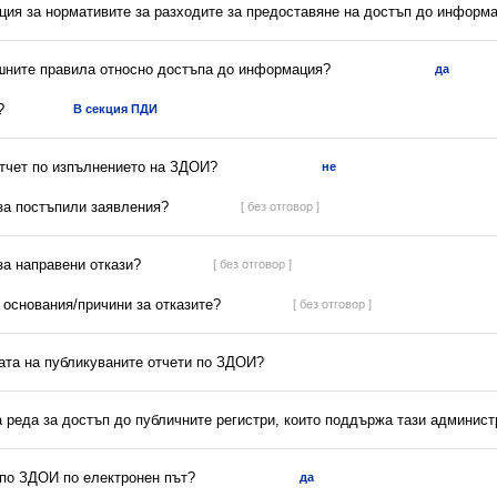
ция за нормативите за разходите за предоставяне на достъп до информ
ешните правила относно достъпа до информация?
да
?
В секция ПДИ
отчет по изпълнението на ЗДОИ?
не
 за постъпили заявления?
[ без отговор ]
 за направени откази?
[ без отговор ]
а основания/причини за отказите?
[ без отговор ]
ната на публикуваните отчети по ЗДОИ?
а реда за достъп до публичните регистри, които поддържа тази админис
 по ЗДОИ по електронен път?
да