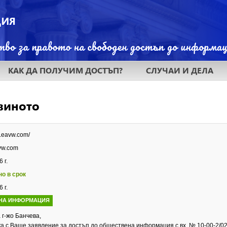
КАК ДА ПОЛУЧИМ ДОСТЪП?
СЛУЧАИ И ДЕЛА
виното
w.eavw.com/
vw.com
 г.
но в срок
 г.
НА ИНФОРМАЦИЯ
 г-жо Банчева,
а с Ваше заявление за достъп до обществена информация с вх. № 10-00-2/02