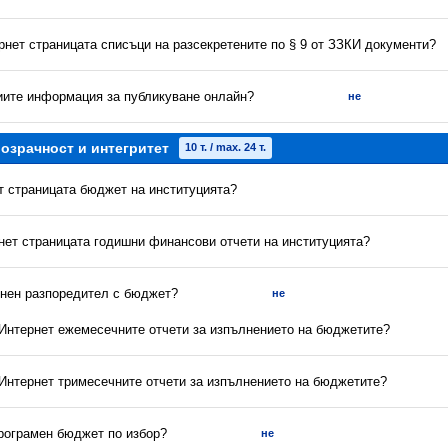
рнет страницата списъци на разсекретените по § 9 от ЗЗКИ документи?
риите информация за публикуване онлайн?
не
озрачност и интегритет
10 т. / max. 24 т.
ет страницата бюджет на институцията?
рнет страницата годишни финансови отчети на институцията?
енен разпоредител с бюджет?
не
в Интернет ежемесечните отчети за изпълнението на бюджетите?
 Интернет тримесечните отчети за изпълнението на бюджетите?
програмен бюджет по избор?
не