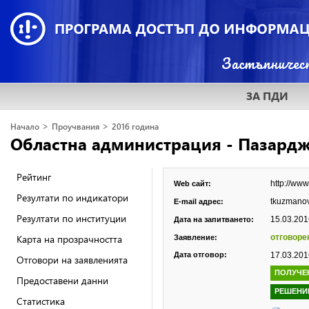
ЗА ПДИ
>
>
Начало
Проучвания
2016 година
Областна администрация - Пазард
Рейтинг
http://ww
Web сайт:
Резултати по индикатори
tkuzmano
E-mail адрес:
Резултати по институции
15.03.2016
Дата на запитването:
Карта на прозрачността
отговоре
Заявление:
Дата отговор:
17.03.2016
Отговори на заявленията
ПОЛУЧЕ
Предоставени данни
РЕШЕНИ
Статистика