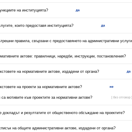
ункциите на институцията?
да
слугите, които предоставя институцията?
да
вътрешни правила, свързани с предоставянето на административни услуг
рмативните актове: правилници, наредби, инструкции, постановления?
екстовете на нормативните актове, издадени от органа?
да
екстовете на проекти за нормативните актове?
не
и са мотивите към проектите за нормативни актове?
[ без отговор 
 е докладът и резултатите от общественото обсъждане на проектите?
списък на общите административни актове, издадени от органа?