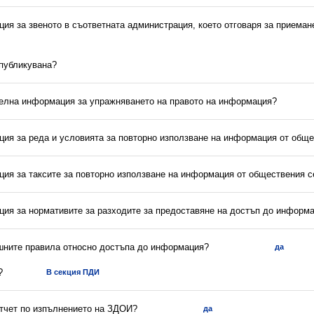
ия за звеното в съответната администрация, което отговаря за приеман
 публикувана?
телна информация за упражняването на правото на информация?
ция за реда и условията за повторно използване на информация от обще
ция за таксите за повторно използване на информация от обществения с
ция за нормативите за разходите за предоставяне на достъп до информ
ешните правила относно достъпа до информация?
да
?
В секция ПДИ
отчет по изпълнението на ЗДОИ?
да