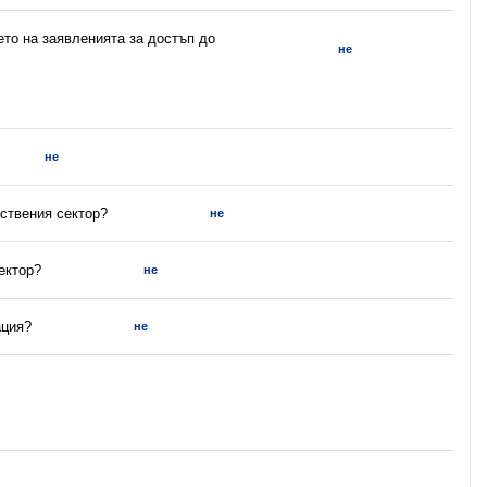
ето на заявленията за достъп до
не
не
ствения сектор?
не
ектор?
не
ация?
не