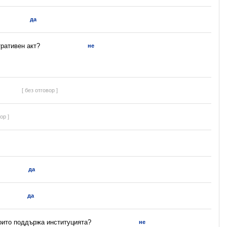
да
ративен акт?
не
[ без отговор ]
ор ]
да
да
които поддържа институцията?
не