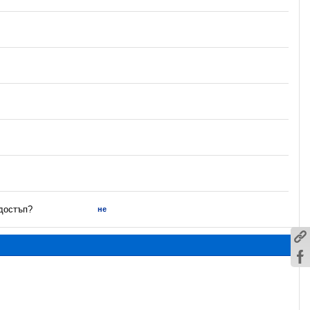
 достъп?
не