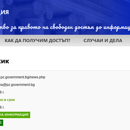
КАК ДА ПОЛУЧИМ ДОСТЪП?
СЛУЧАИ И ДЕЛА
жик
w.pz.government.bg/news.php
va@pz.government.bg
 г.
но в срок
 г.
НА ИНФОРМАЦИЯ
Е