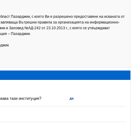
бласт Пазарджик, с която Ви е разрешено предоставяне на исканата от
дставляваща Вътрешни правила за организацията на информационно-
к и Заповед №АД-242 от 23.10.2013 г., с която се утвърждават
ция – Пазарджик.
рджик
имава тази институция?
да