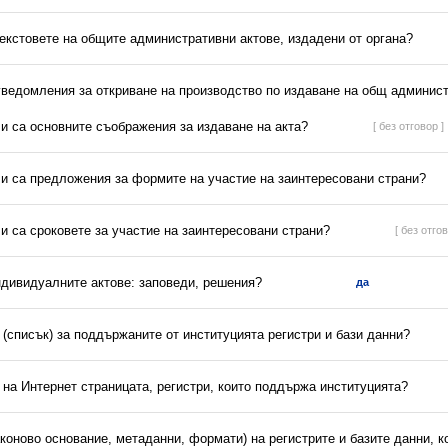
текстовете на общите административни актове, издадени от органа?
 уведомления за откриване на производство по издаване на общ админист
ли са основните съображения за издаване на акта?
[ без отговор ]
ли са предложения за формите на участие на заинтересовани страни?
ли са сроковете за участие на заинтересовани страни?
[ без отгов
ндивидуалните актове: заповеди, решения?
да
(списък) за поддържаните от институцията регистри и бази данни?
 на Интернет страницата, регистри, които поддържа институцията?
аконово основание, метаданни, формати) на регистрите и базите данни, 