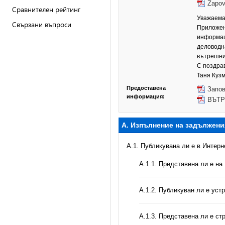
Zapov
Сравнителен рейтинг
Уважаема
Свързани въпроси
Приложени
информац
деловодна
вътрешни
С поздрав
Таня Куз
Предоставена
Запов
информация:
ВЪТР
А. Изпълнение на задължени
A.1. Публикувана ли е в Интер
A.1.1. Представена ли е на
A.1.2. Публикуван ли е уст
A.1.3. Представена ли е ст