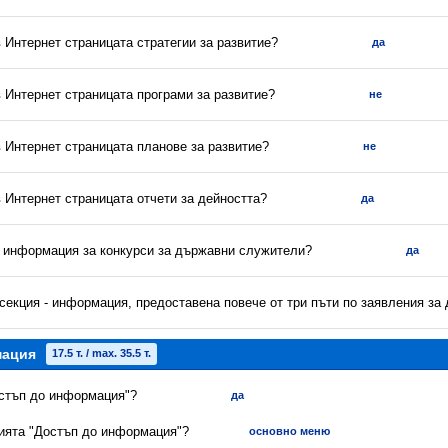
в Интернет страницата стратегии за развитие?
да
в Интернет страницата програми за развитие?
не
в Интернет страницата планове за развитие?
не
в Интернет страницата отчети за дейността?
да
а информация за конкурси за държавни служители?
да
секция - информация, предоставена повече от три пъти по заявления за
мация
17.5 т. / max. 35.5 т.
остъп до информация"?
да
цията "Достъп до информация"?
основно меню