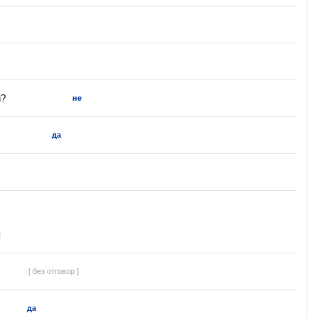
и?
не
да
]
[ без отговор ]
да