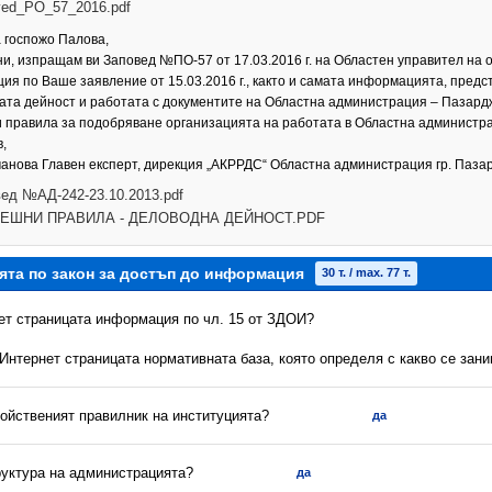
ed_PO_57_2016.pdf
 госпожо Палова,
, изпращам ви Заповед №ПО-57 от 17.03.2016 г. на Областен управител на о
ия по Ваше заявление от 15.03.2016 г., както и самата информацията, пре
та дейност и работата с документите на Областна администрация – Пазарджи
 правила за подобряване организацията на работата в Областна администра
,
манова Главен експерт, дирекция „АКРРДС“ Областна администрация гр. Паза
ед №АД-242-23.10.2013.pdf
ЕШНИ ПРАВИЛА - ДЕЛОВОДНА ДЕЙНОСТ.PDF
ята по закон за достъп до информация
30 т. / max. 77 т.
нет страницата информация по чл. 15 от ЗДОИ?
 Интернет страницата нормативната база, която определя с какво се зан
ройственият правилник на институцията?
да
руктура на администрацията?
да