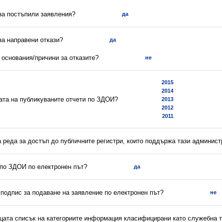
 за постъпили заявления?
да
 за направени откази?
да
а основания/причини за отказите?
не
2015
2014
ната на публикуваните отчети по ЗДОИ?
2013
2012
2011
а реда за достъп до публичните регистри, които поддържа тази админис
 по ЗДОИ по електронен път?
да
 подпис за подаване на заявление по електронен път?
не
ицата списък на категориите информация класифицирани като служебна 