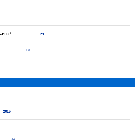
тайна?
не
не
2015
да