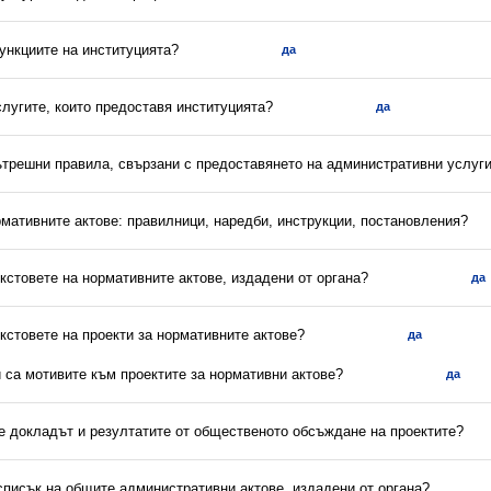
ункциите на институцията?
да
слугите, които предоставя институцията?
да
вътрешни правила, свързани с предоставянето на административни услуг
рмативните актове: правилници, наредби, инструкции, постановления?
екстовете на нормативните актове, издадени от органа?
да
екстовете на проекти за нормативните актове?
да
и са мотивите към проектите за нормативни актове?
да
 е докладът и резултатите от общественото обсъждане на проектите?
списък на общите административни актове, издадени от органа?