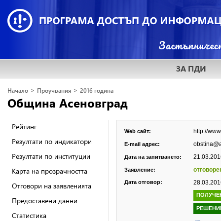
ЗА ПДИ
>
>
Начало
Проучвания
2016 година
Община Асеновград
Рейтинг
http://ww
Web сайт:
Резултати по индикатори
obstina@
E-mail адрес:
Резултати по институции
21.03.2016
Дата на запитването:
Карта на прозрачността
отговоре
Заявление:
Дата отговор:
28.03.2016
Отговори на заявленията
ПОЛУЧЕ
Предоставени данни
РЕШЕНИ
Статистика