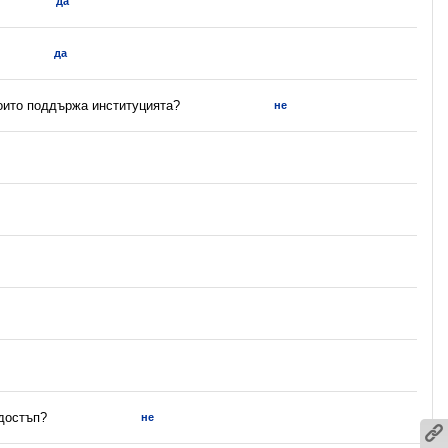
да
да
които поддържа институцията?
не
 достъп?
не