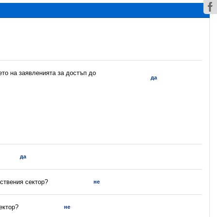
ето на заявленията за достъп до
да
да
ствения сектор?
не
ектор?
не