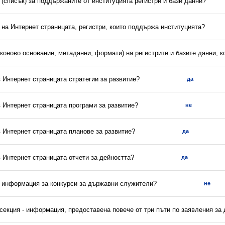
(списък) за поддържаните от институцията регистри и бази данни?
 на Интернет страницата, регистри, които поддържа институцията?
аконово основание, метаданни, формати) на регистрите и базите данни, 
в Интернет страницата стратегии за развитие?
да
в Интернет страницата програми за развитие?
не
в Интернет страницата планове за развитие?
да
в Интернет страницата отчети за дейността?
да
а информация за конкурси за държавни служители?
не
секция - информация, предоставена повече от три пъти по заявления за