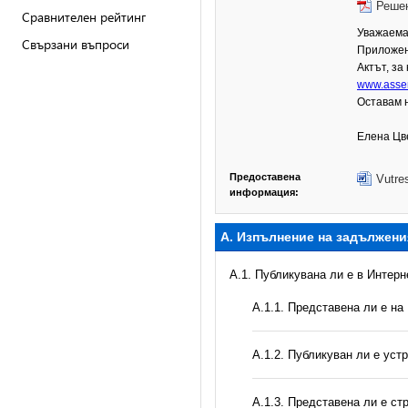
Решен
Сравнителен рейтинг
Уважаема
Свързани въпроси
Приложен
Актът, за
www.asse
Оставам 
Елена Цв
Предоставена
Vutre
информация:
А. Изпълнение на задължени
A.1. Публикувана ли е в Интер
A.1.1. Представена ли е на
A.1.2. Публикуван ли е уст
A.1.3. Представена ли е ст