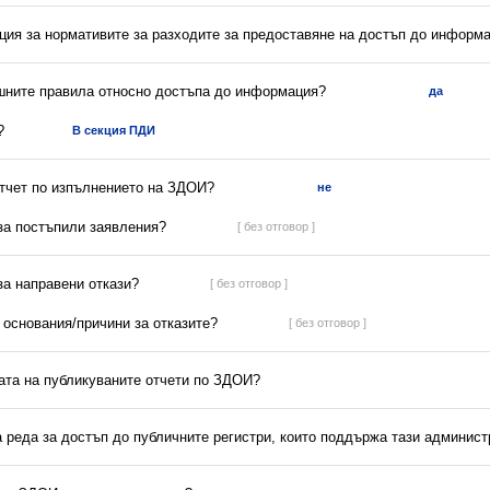
ция за нормативите за разходите за предоставяне на достъп до информ
ешните правила относно достъпа до информация?
да
?
В секция ПДИ
отчет по изпълнението на ЗДОИ?
не
 за постъпили заявления?
[ без отговор ]
 за направени откази?
[ без отговор ]
а основания/причини за отказите?
[ без отговор ]
ната на публикуваните отчети по ЗДОИ?
а реда за достъп до публичните регистри, които поддържа тази админис