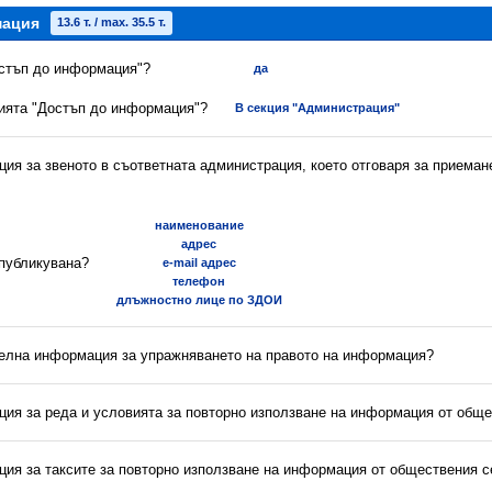
мация
13.6 т. / max. 35.5 т.
остъп до информация"?
да
цията "Достъп до информация"?
В секция "Администрация"
ия за звеното в съответната администрация, което отговаря за приеман
наименование
адрес
 публикувана?
e-mail адрес
телефон
длъжностно лице по ЗДОИ
телна информация за упражняването на правото на информация?
ция за реда и условията за повторно използване на информация от обще
ция за таксите за повторно използване на информация от обществения с