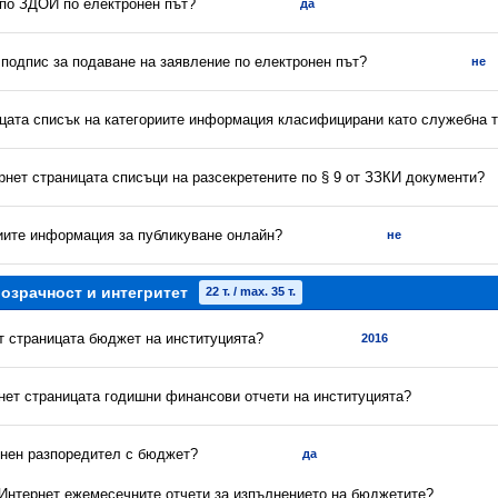
 по ЗДОИ по електронен път?
да
 подпис за подаване на заявление по електронен път?
не
ицата списък на категориите информация класифицирани като служебна 
рнет страницата списъци на разсекретените по § 9 от ЗЗКИ документи?
риите информация за публикуване онлайн?
не
озрачност и интегритет
22 т. / max. 35 т.
ет страницата бюджет на институцията?
2016
рнет страницата годишни финансови отчети на институцията?
енен разпоредител с бюджет?
да
в Интернет ежемесечните отчети за изпълнението на бюджетите?