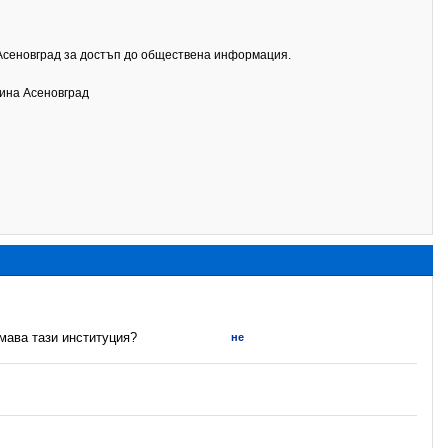
Асеновград за достъп до обществена информация.
щина Асеновград
имава тази институция?
не