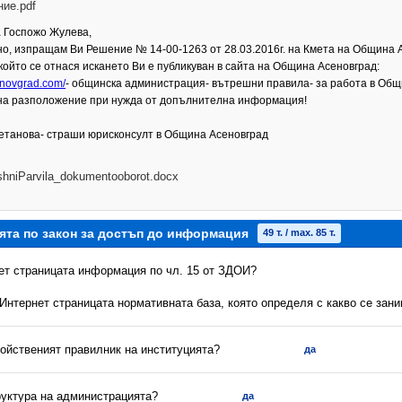
ие.pdf
 Госпожо Жулева,
о, изпращам Ви Решение № 14-00-1263 от 28.03.2016г. на Кмета на Община 
 който се отнася искането Ви е публикуван в сайта на Община Асеновград:
novgrad.com/
- общинска администрация- вътрешни правила- за работа в Об
на разположение при нужда от допълнителна информация!
етанова- страши юрисконсулт в Община Асеновград
shniParvila_dokumentooborot.docx
ята по закон за достъп до информация
49 т. / max. 85 т.
нет страницата информация по чл. 15 от ЗДОИ?
 Интернет страницата нормативната база, която определя с какво се зан
ройственият правилник на институцията?
да
руктура на администрацията?
да