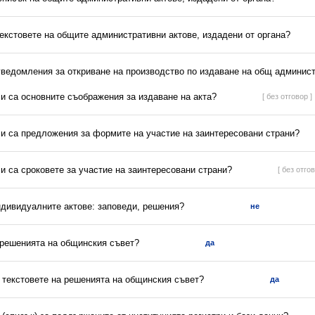
текстовете на общите административни актове, издадени от органа?
 уведомления за откриване на производство по издаване на общ админист
ли са основните съображения за издаване на акта?
[ без отговор ]
ли са предложения за формите на участие на заинтересовани страни?
ли са сроковете за участие на заинтересовани страни?
[ без отгов
ндивидуалните актове: заповеди, решения?
не
а решенията на общинския съвет?
да
и текстовете на решенията на общинския съвет?
да