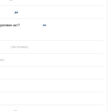
да
ративен акт?
не
[ без отговор ]
ор ]