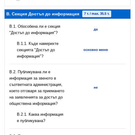
B. Секция Достъп до информация
7 т. / max. 35.5 т.
В.1. Обособена ли е секция
да
"Достъп до информация"?
В.1.1. Къде намерихте
секцията "Достъп до
основно меню
информация"?
В.2. Публикувана ли е
информация за звеното в
съответната администрация,
не
което отговаря за приемането
на заявленията за достъп до
обществена информация?
B.2.1. Каква информация
е публикувана?