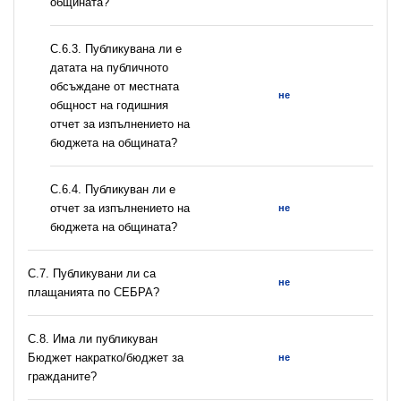
общината?
С.6.3. Публикувана ли е
датата на публичното
обсъждане от местната
не
общност на годишния
отчет за изпълнението на
бюджета на общината?
С.6.4. Публикуван ли е
отчет за изпълнението на
не
бюджета на общината?
С.7. Публикувани ли са
не
плащанията по СЕБРА?
С.8. Има ли публикуван
Бюджет накратко/бюджет за
не
гражданите?