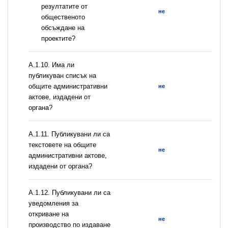
резултатите от
не
общественото
обсъждане на
проектите?
А.1.10. Има ли
публикуван списък на
общите административни
не
актове, издадени от
органа?
А.1.11. Публикувани ли са
текстовете на общите
не
административни актове,
издадени от органа?
А.1.12. Публикувани ли са
уведомления за
откриване на
не
производство по издаване