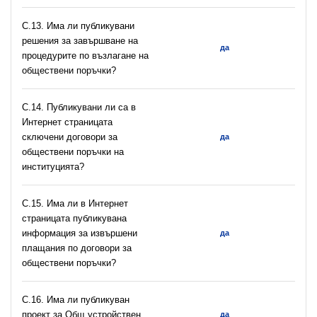
С.13. Има ли публикувани
решения за завършване на
да
процедурите по възлагане на
обществени поръчки?
С.14. Публикувани ли са в
Интернет страницата
сключени договори за
да
обществени поръчки на
институцията?
С.15. Има ли в Интернет
страницата публикувана
информация за извършени
да
плащания по договори за
обществени поръчки?
С.16. Има ли публикуван
проект за Общ устройствен
да