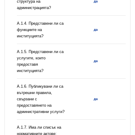
структура на
да
администрацията?
А.1.4. Представени ли са
функциите на
да
институцията?
А.1.5. Представени ли са
услугите, които
да
предоставя
институцията?
А.1.6. Публикувани ли са
вътрешни правила,
свързани с
да
предоставянето на
административни услуги?
А.1.7. Има ли списък на
нормативните актове: