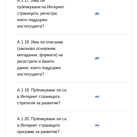
А.1.17. Има ли
публикувани на Интернет
страницата, регистри,
да
които поддържа
институцията?
А.1.18. Има ли описание
(законово основание,
метаданни, формати) на
да
регистрите и базите
данни, които поддържа
институцията?
А.1.19. Публикувани ли са
в Интернет страницата
не
стратегии за развитие?
А.1.20. Публикувани ли са
в Интернет страницата
не
програми за развитие?