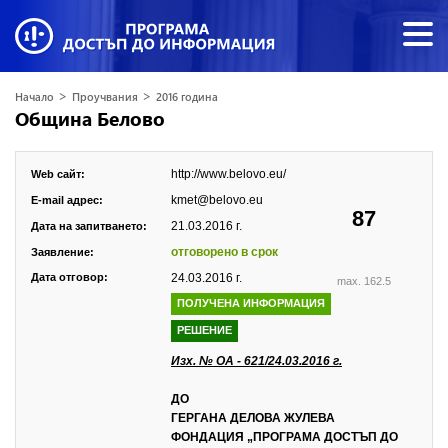
>
>
Начало
Проучвания
2016 година
Община Белово
http://www.belovo.eu/
Web сайт:
kmet@belovo.eu
E-mail адрес:
87
21.03.2016 г.
Дата на запитването:
отговорено в срок
Заявление:
Дата отговор:
24.03.2016 г.
max. 162.5
ПОЛУЧЕНА ИНФОРМАЦИЯ
РЕШЕНИЕ
Изх. № ОА - 621/24.03.2016 г.
ДО
ГЕРГАНА ДЕЛОВА ЖУЛЕВА
ФОНДАЦИЯ „ПРОГРАМА ДОСТЪП ДО