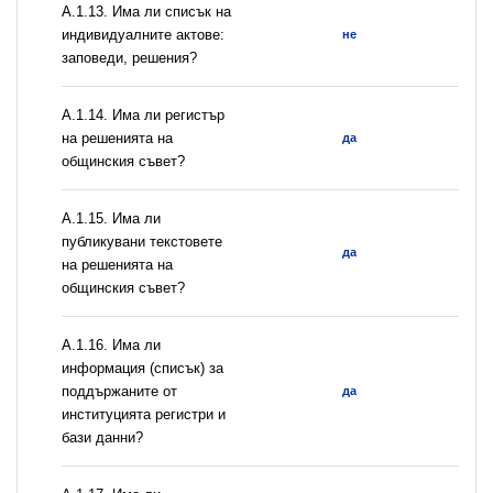
А.1.13. Има ли списък на
индивидуалните актове:
не
заповеди, решения?
А.1.14. Има ли регистър
на решенията на
да
общинския съвет?
А.1.15. Има ли
публикувани текстовете
да
на решенията на
общинския съвет?
А.1.16. Има ли
информация (списък) за
поддържаните от
да
институцията регистри и
бази данни?