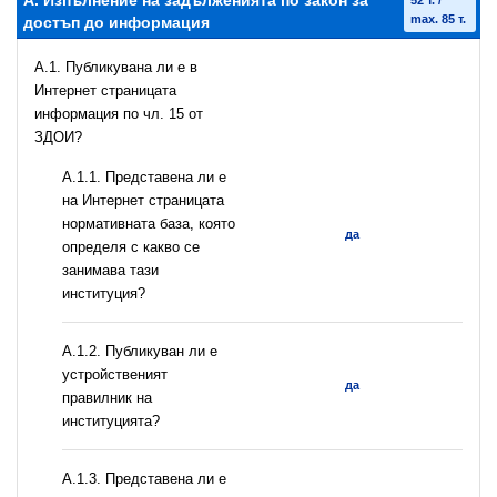
А. Изпълнение на задълженията по закон за
52 т. /
max. 85 т.
достъп до информация
A.1. Публикувана ли е в
Интернет страницата
информация по чл. 15 от
ЗДОИ?
A.1.1. Представена ли е
на Интернет страницата
нормативната база, която
да
определя с какво се
занимава тази
институция?
A.1.2. Публикуван ли е
устройственият
да
правилник на
институцията?
A.1.3. Представена ли е