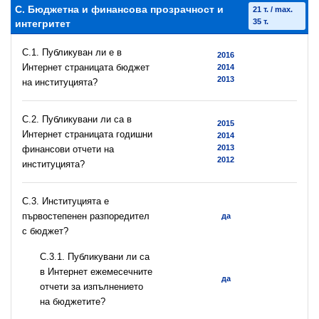
C. Бюджетна и финансова прозрачност и
21 т. / max.
35 т.
интегритет
C.1. Публикуван ли е в
2016
Интернет страницата бюджет
2014
2013
на институцията?
C.2. Публикувани ли са в
2015
Интернет страницата годишни
2014
2013
финансови отчети на
2012
институцията?
C.3. Институцията е
първостепенен разпоредител
да
с бюджет?
С.3.1. Публикувани ли са
в Интернет ежемесечните
да
отчети за изпълнението
на бюджетите?