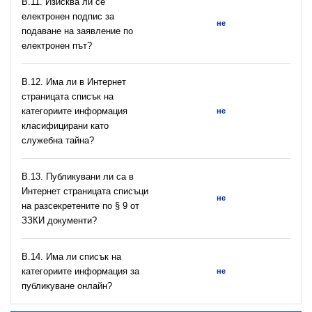
В.11. Изисква ли се
електронен подпис за
не
подаване на заявление по
електронен път?
В.12. Има ли в Интернет
страницата списък на
категориите информация
не
класифицирани като
служебна тайна?
В.13. Публикувани ли са в
Интернет страницата списъци
не
на разсекретените по § 9 от
ЗЗКИ документи?
В.14. Има ли списък на
категориите информация за
не
публикуване онлайн?