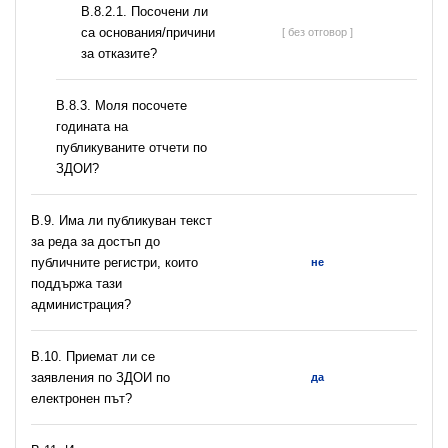
В.8.2.1. Посочени ли
са основания/причини
[ без отговор ]
за отказите?
В.8.3. Моля посочете
годината на
публикуваните отчети по
ЗДОИ?
В.9. Има ли публикуван текст
за реда за достъп до
публичните регистри, които
не
поддържа тази
администрация?
В.10. Приемат ли се
заявления по ЗДОИ по
да
електронен път?