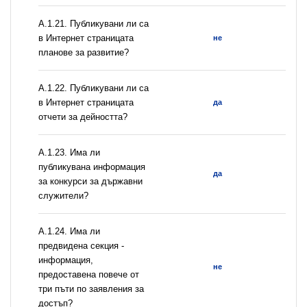
А.1.21. Публикувани ли са
в Интернет страницата
не
планове за развитие?
А.1.22. Публикувани ли са
в Интернет страницата
да
отчети за дейността?
А.1.23. Има ли
публикувана информация
да
за конкурси за държавни
служители?
А.1.24. Има ли
предвидена секция -
информация,
не
предоставена повече от
три пъти по заявления за
достъп?