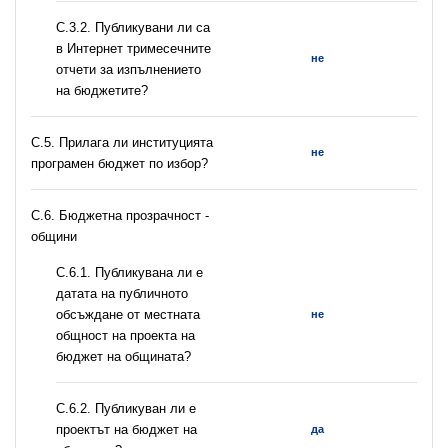
С.3.2. Публикувани ли са
в Интернет тримесечните
не
отчети за изпълнението
на бюджетите?
С.5. Прилага ли институцията
не
програмен бюджет по избор?
C.6. Бюджетна прозрачност -
общини
С.6.1. Публикувана ли е
датата на публичното
обсъждане от местната
не
общност на проекта на
бюджет на общината?
С.6.2. Публикуван ли е
проектът на бюджет на
да