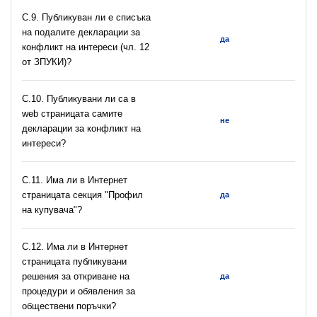
C.9. Публикуван ли е списъка
на подалите декларации за
да
конфликт на интереси (чл. 12
от ЗПУКИ)?
C.10. Публикувани ли са в
web страницата самите
не
декларации за конфликт на
интереси?
C.11. Има ли в Интернет
страницата секция "Профил
да
на купувача"?
С.12. Има ли в Интернет
страницата публикувани
решения за откриване на
да
процедури и обявления за
обществени поръчки?