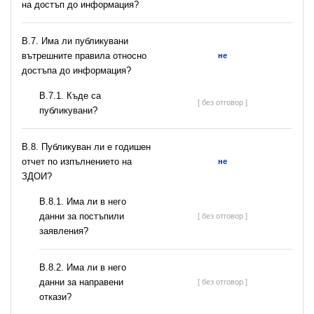
на достъп до информация?
В.7. Има ли публикувани
вътрешните правила относно
не
достъпа до информация?
В.7.1. Къде са
[ без отговор ]
публикувани?
В.8. Публикуван ли е годишен
отчет по изпълнението на
не
ЗДОИ?
В.8.1. Има ли в него
данни за постъпили
[ без отговор ]
заявления?
В.8.2. Има ли в него
данни за направени
[ без отговор ]
откази?