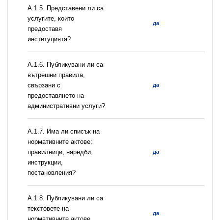
А.1.5. Представени ли са
услугите, които
да
предоставя
институцията?
А.1.6. Публикувани ли са
вътрешни правила,
свързани с
да
предоставянето на
административни услуги?
А.1.7. Има ли списък на
нормативните актове:
правилници, наредби,
да
инструкции,
постановления?
А.1.8. Публикувани ли са
текстовете на
да
нормативните актове,