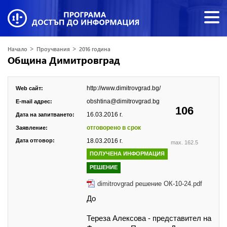
>
>
Начало
Проучвания
2016 година
Община Димитровград
http://www.dimitrovgrad.bg/
Web сайт:
obshtina@dimitrovgrad.bg
E-mail адрес:
106
16.03.2016 г.
Дата на запитването:
отговорено в срок
Заявление:
Дата отговор:
18.03.2016 г.
max. 162.5
ПОЛУЧЕНА ИНФОРМАЦИЯ
РЕШЕНИЕ
dimitrovgrad решение ОК-10-24.pdf
До
Тереза Алексова
-
представител на