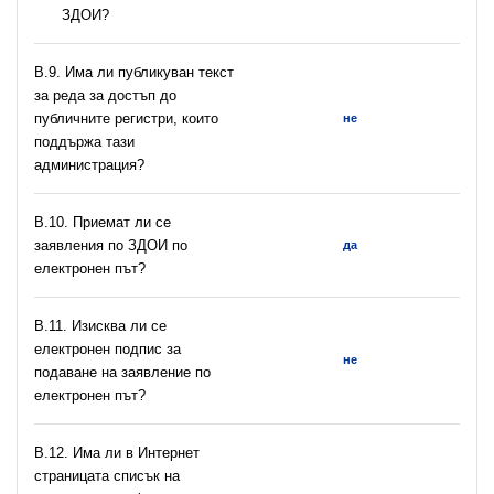
ЗДОИ?
В.9. Има ли публикуван текст
за реда за достъп до
публичните регистри, които
не
поддържа тази
администрация?
В.10. Приемат ли се
заявления по ЗДОИ по
да
електронен път?
В.11. Изисква ли се
електронен подпис за
не
подаване на заявление по
електронен път?
В.12. Има ли в Интернет
страницата списък на