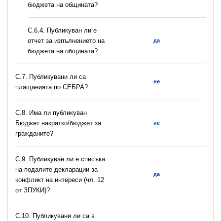
бюджета на общината?
С.6.4. Публикуван ли е
отчет за изпълнението на
да
бюджета на общината?
С.7. Публикувани ли са
не
плащанията по СЕБРА?
С.8. Има ли публикуван
Бюджет накратко/бюджет за
не
гражданите?
C.9. Публикуван ли е списъка
на подалите декларации за
да
конфликт на интереси (чл. 12
от ЗПУКИ)?
C.10. Публикувани ли са в