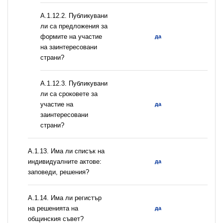
А.1.12.2. Публикувани
ли са предложения за
формите на участие
да
на заинтересовани
страни?
А.1.12.3. Публикувани
ли са сроковете за
участие на
да
заинтересовани
страни?
А.1.13. Има ли списък на
индивидуалните актове:
да
заповеди, решения?
А.1.14. Има ли регистър
на решенията на
да
общинския съвет?