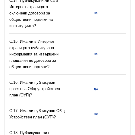
С.14. Публикувани ли са в
Интернет страницата
сключени договори за
не
обществени поръчки на
институцията?
С.15. Има ли в Интернет
страницата публикувана
информация за извършени
не
плащания по договори за
обществени поръчки?
С.16. Има ли публикуван
проект за Общ устройствен
да
план (ОУП)?
С.17. Има ли публикуван Общ
не
Устройствен план (ОУП)?
С.18. Публикуван ли е