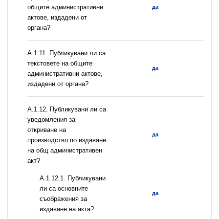
общите административни
да
актове, издадени от
органа?
А.1.11. Публикувани ли са
текстовете на общите
да
административни актове,
издадени от органа?
А.1.12. Публикувани ли са
уведомления за
откриване на
да
производство по издаване
на общ административен
акт?
А.1.12.1. Публикувани
ли са основните
да
съображения за
издаване на акта?