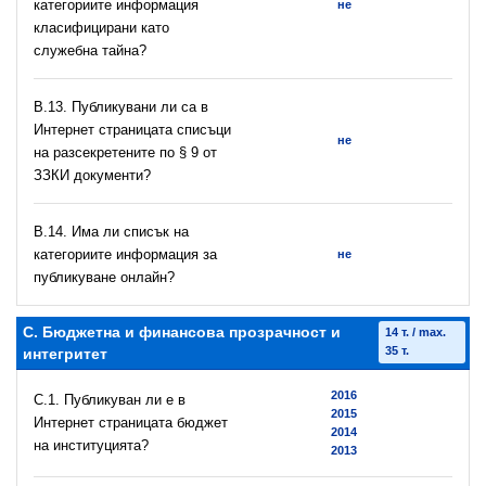
категориите информация
не
класифицирани като
служебна тайна?
В.13. Публикувани ли са в
Интернет страницата списъци
не
на разсекретените по § 9 от
ЗЗКИ документи?
В.14. Има ли списък на
категориите информация за
не
публикуване онлайн?
C. Бюджетна и финансова прозрачност и
14 т. / max.
35 т.
интегритет
2016
C.1. Публикуван ли е в
2015
Интернет страницата бюджет
2014
на институцията?
2013