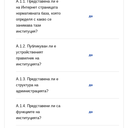
A.1.1. Представена ли е
на Интернет страницата
нормативната база, която
да
определя с какво се
занимава тази
институция?
A.1.2. Публикуван ли е
устройственият
да
правилник на
институцията?
A.1.3. Представена ли е
структура на
да
администрацията?
А.1.4. Представени ли са
функциите на
да
институцията?