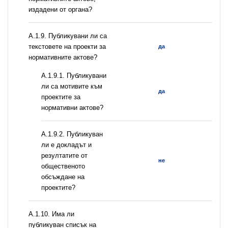
издадени от органа?
А.1.9. Публикувани ли са
текстовете на проекти за
да
нормативните актове?
А.1.9.1. Публикувани
ли са мотивите към
да
проектите за
нормативни актове?
А.1.9.2. Публикуван
ли е докладът и
резултатите от
не
общественото
обсъждане на
проектите?
А.1.10. Има ли
публикуван списък на