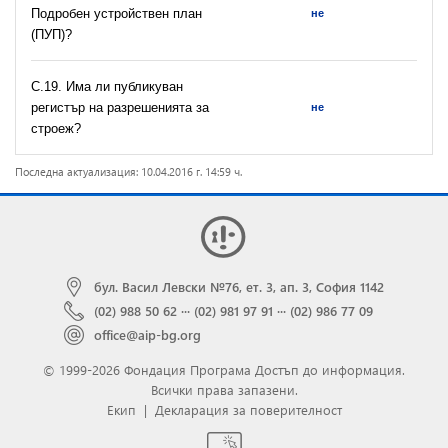
Подробен устройствен план
не
(ПУП)?
С.19. Има ли публикуван
регистър на разрешeнията за
не
строеж?
Последна актуализация: 10.04.2016 г. 14:59 ч.
бул. Васил Левски №76, ет. 3, ап. 3, София 1142
(02) 988 50 62
···
(02) 981 97 91
···
(02) 986 77 09
office@aip-bg.org
© 1999-2026 Фондация Програма Достъп до информация.
Всички права запазени.
Екип
|
Декларация за поверителност