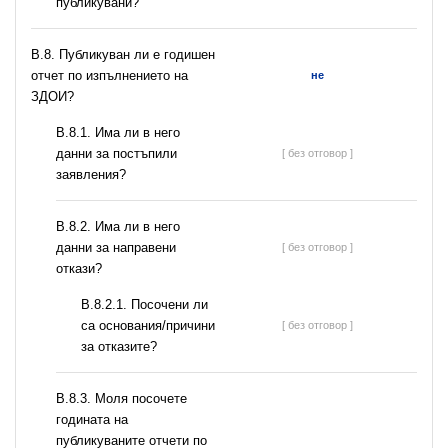
публикувани?
В.8. Публикуван ли е годишен
отчет по изпълнението на
не
ЗДОИ?
В.8.1. Има ли в него
данни за постъпили
[ без отговор ]
заявления?
В.8.2. Има ли в него
данни за направени
[ без отговор ]
откази?
В.8.2.1. Посочени ли
са основания/причини
[ без отговор ]
за отказите?
В.8.3. Моля посочете
годината на
публикуваните отчети по