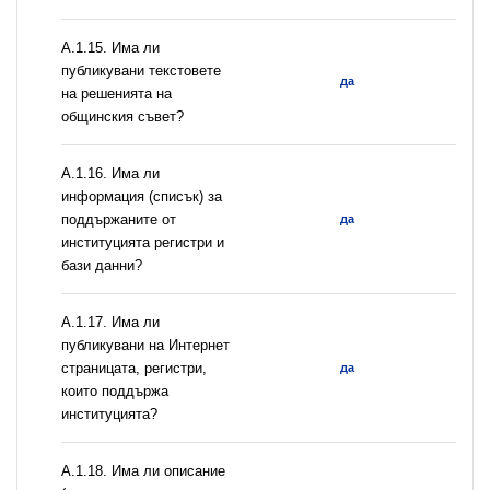
А.1.15. Има ли
публикувани текстовете
да
на решенията на
общинския съвет?
А.1.16. Има ли
информация (списък) за
поддържаните от
да
институцията регистри и
бази данни?
А.1.17. Има ли
публикувани на Интернет
страницата, регистри,
да
които поддържа
институцията?
А.1.18. Има ли описание