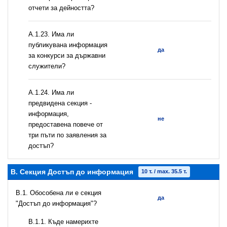
отчети за дейността?
А.1.23. Има ли
публикувана информация
да
за конкурси за държавни
служители?
А.1.24. Има ли
предвидена секция -
информация,
не
предоставена повече от
три пъти по заявления за
достъп?
B. Секция Достъп до информация
10 т. / max. 35.5 т.
В.1. Обособена ли е секция
да
"Достъп до информация"?
В.1.1. Къде намерихте