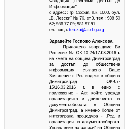
Фондация „Програма Достъп до
Информация"
с адрес: : гр. София, п.к. 1000, бул.
„В. Левски" № 76, ет.3, тел.: 988 50
62; 986 77 09; 981 97 91
ел. поща:
tereza
@
aip
-
bg
.
org
Здравейте Госпожо Алексова,
Приложено изпращаме Ви
Решение № ОК-10-
24
/
17.03.
201
6
г.
на кмета на община Димитровград
за достъп до обществена
информация съгласно Ваше
Заявление с Рег. индекс в община
Димитровград ОК-07-
15
/
16.03
.201
6
г. в едно с
приложение - Aкт, който урежда
организацията и движението на
документооборота в Община
Димитровград, а именно Копие от
интегрирана процедура - „Ред и
организация на документооборота.
Управление на записи" на Община