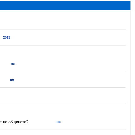
2013
не
не
ет на общината?
не