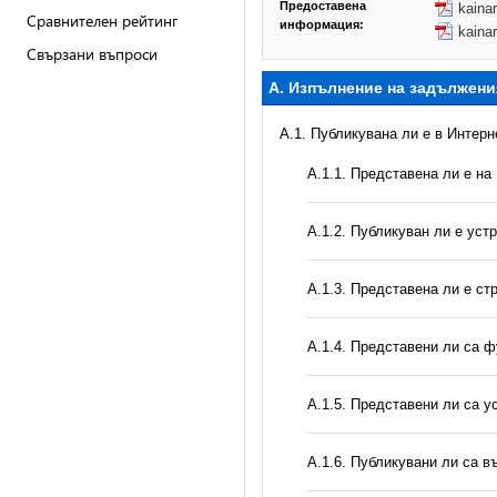
Предоставена
kaina
Сравнителен рейтинг
информация:
kaina
Свързани въпроси
А. Изпълнение на задължени
A.1. Публикувана ли е в Интер
A.1.1. Представена ли е на
A.1.2. Публикуван ли е уст
A.1.3. Представена ли е ст
А.1.4. Представени ли са ф
А.1.5. Представени ли са у
А.1.6. Публикувани ли са 