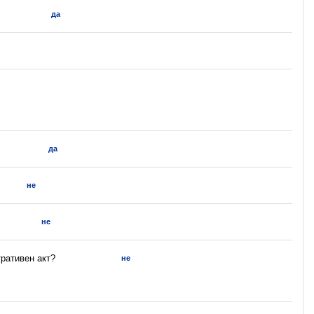
да
да
не
не
ративен акт?
не