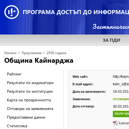
ЗА ПДИ
>
>
Начало
Проучвания
2016 година
Община Кайнарджа
Рейтинг
http://k
Web сайт:
Резултати по индикатори
kain_s@a
E-mail адрес:
Резултати по институции
16.03.2016
Дата на запитването:
Карта на прозрачността
отговоре
Заявление:
Дата отговор:
30.03.2016
Отговори на заявленията
ПОЛУЧЕ
Предоставени данни
kaina
Статистика