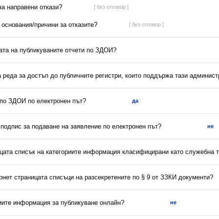
 за направени откази?
[ без отговор ]
а основания/причини за отказите?
[ без отговор ]
ната на публикуваните отчети по ЗДОИ?
а реда за достъп до публичните регистри, които поддържа тази админис
 по ЗДОИ по електронен път?
да
 подпис за подаване на заявление по електронен път?
не
ицата списък на категориите информация класифицирани като служебна 
рнет страницата списъци на разсекретените по § 9 от ЗЗКИ документи?
риите информация за публикуване онлайн?
не