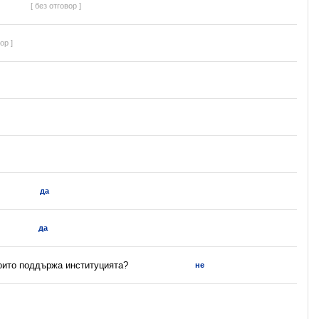
[ без отговор ]
ор ]
да
да
които поддържа институцията?
не