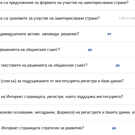
ли са предложения за формите на участие на заинтересовани страни?
ли са сроковете за участие на заинтересовани страни?
[ без отгов
ндивидуалните актове: заповеди, решения?
не
а решенията на общинския съвет?
да
и текстовете на решенията на общинския съвет?
да
(списък) за поддържаните от институцията регистри и бази данни?
 на Интернет страницата, регистри, които поддържа институцията?
аконово основание, метаданни, формати) на регистрите и базите данни, 
в Интернет страницата стратегии за развитие?
да