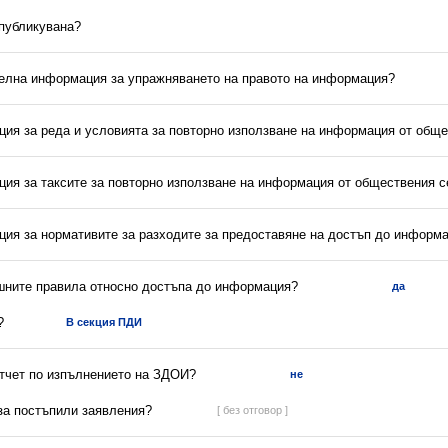
 публикувана?
телна информация за упражняването на правото на информация?
ция за реда и условията за повторно използване на информация от обще
ция за таксите за повторно използване на информация от обществения с
ция за нормативите за разходите за предоставяне на достъп до информ
ешните правила относно достъпа до информация?
да
?
В секция ПДИ
отчет по изпълнението на ЗДОИ?
не
 за постъпили заявления?
[ без отговор ]