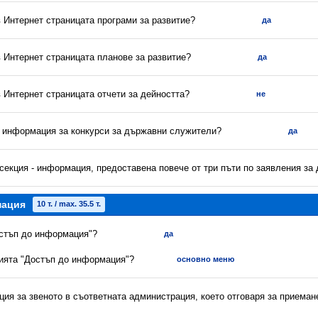
в Интернет страницата програми за развитие?
да
в Интернет страницата планове за развитие?
да
в Интернет страницата отчети за дейността?
не
а информация за конкурси за държавни служители?
да
секция - информация, предоставена повече от три пъти по заявления за
мация
10 т. / max. 35.5 т.
остъп до информация"?
да
цията "Достъп до информация"?
основно меню
ия за звеното в съответната администрация, което отговаря за приеман