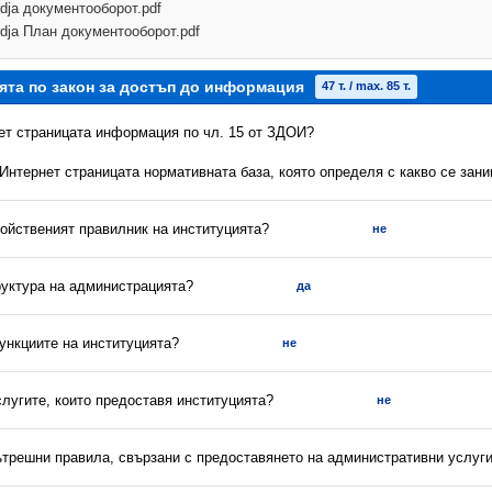
rdja документооборот.pdf
rdja План документооборот.pdf
ята по закон за достъп до информация
47 т. / max. 85 т.
нет страницата информация по чл. 15 от ЗДОИ?
 Интернет страницата нормативната база, която определя с какво се зан
ройственият правилник на институцията?
не
руктура на администрацията?
да
ункциите на институцията?
не
слугите, които предоставя институцията?
не
вътрешни правила, свързани с предоставянето на административни услуг