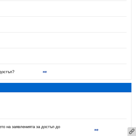
 достъп?
не
ето на заявленията за достъп до
не