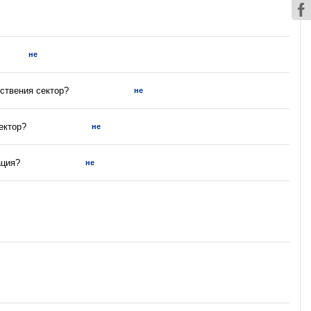
не
ствения сектор?
не
ектор?
не
ация?
не