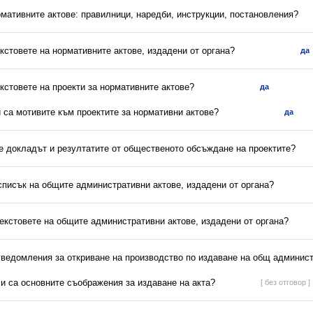
рмативните актове: правилници, наредби, инструкции, постановления?
екстовете на нормативните актове, издадени от органа?
да
екстовете на проекти за нормативните актове?
да
и са мотивите към проектите за нормативни актове?
да
 е докладът и резултатите от общественото обсъждане на проектите?
списък на общите административни актове, издадени от органа?
текстовете на общите административни актове, издадени от органа?
 уведомления за откриване на производство по издаване на общ админист
ли са основните съображения за издаване на акта?
[ без отговор ]