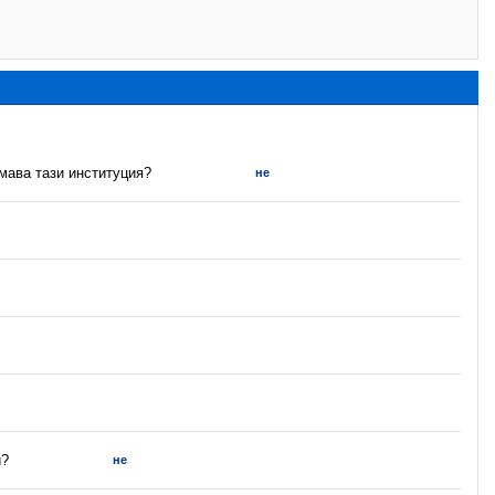
имава тази институция?
не
и?
не