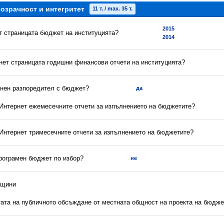
озрачност и интегритет
11 т. / max. 35 т.
2015
ет страницата бюджет на институцията?
2014
рнет страницата годишни финансови отчети на институцията?
енен разпоредител с бюджет?
да
в Интернет ежемесечните отчети за изпълнението на бюджетите?
 Интернет тримесечните отчети за изпълнението на бюджетите?
програмен бюджет по избор?
не
бщини
атата на публичното обсъждане от местната общност на проекта на бюдж