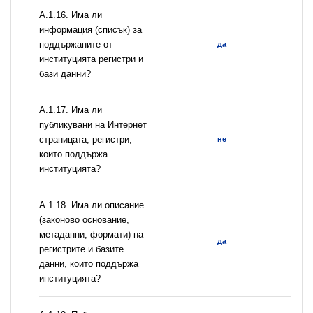
А.1.16. Има ли
информация (списък) за
поддържаните от
да
институцията регистри и
бази данни?
А.1.17. Има ли
публикувани на Интернет
страницата, регистри,
не
които поддържа
институцията?
А.1.18. Има ли описание
(законово основание,
метаданни, формати) на
да
регистрите и базите
данни, които поддържа
институцията?