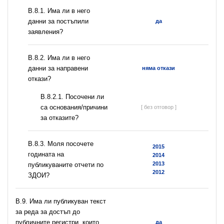
В.8.1. Има ли в него
данни за постъпили
да
заявления?
В.8.2. Има ли в него
данни за направени
няма откази
откази?
В.8.2.1. Посочени ли
са основания/причини
[ без отговор ]
за отказите?
В.8.3. Моля посочете
2015
годината на
2014
2013
публикуваните отчети по
2012
ЗДОИ?
В.9. Има ли публикуван текст
за реда за достъп до
публичните регистри, които
да