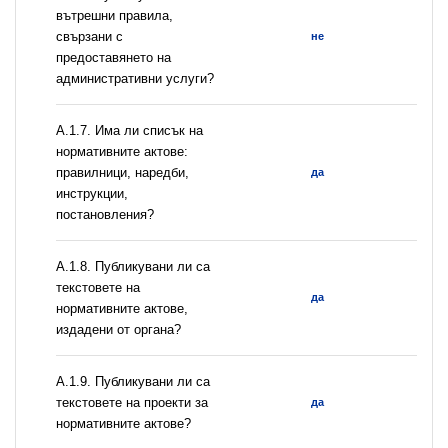
вътрешни правила,
свързани с
не
предоставянето на
административни услуги?
А.1.7. Има ли списък на
нормативните актове:
правилници, наредби,
да
инструкции,
постановления?
А.1.8. Публикувани ли са
текстовете на
да
нормативните актове,
издадени от органа?
А.1.9. Публикувани ли са
текстовете на проекти за
да
нормативните актове?