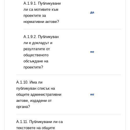
А.1.9.1. Публикувани
ли са мотивите към
да
проектите за
нормативни актове?
А.1.9.2. Публикуван
ли е докладът и
резултатите от
не
общественото
обсъждане на
проектите?
А.1.10. Има ли
публикуван списък на
общите административни
не
актове, издадени от
органа?
А.1.11. Публикувани ли са
текстовете на общите