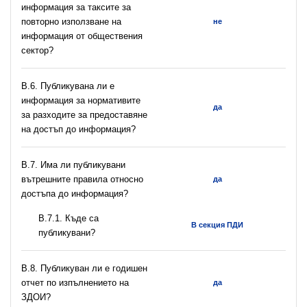
информация за таксите за
повторно използване на
не
информация от обществения
сектор?
В.6. Публикувана ли е
информация за нормативите
да
за разходите за предоставяне
на достъп до информация?
В.7. Има ли публикувани
вътрешните правила относно
да
достъпа до информация?
В.7.1. Къде са
В секция ПДИ
публикувани?
В.8. Публикуван ли е годишен
отчет по изпълнението на
да
ЗДОИ?