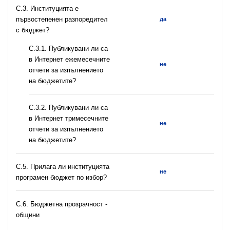
C.3. Институцията е
първостепенен разпоредител
да
с бюджет?
С.3.1. Публикувани ли са
в Интернет ежемесечните
не
отчети за изпълнението
на бюджетите?
С.3.2. Публикувани ли са
в Интернет тримесечните
не
отчети за изпълнението
на бюджетите?
С.5. Прилага ли институцията
не
програмен бюджет по избор?
C.6. Бюджетна прозрачност -
общини