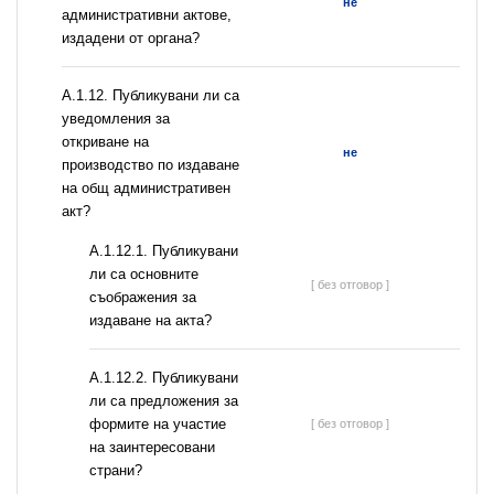
не
административни актове,
издадени от органа?
А.1.12. Публикувани ли са
уведомления за
откриване на
не
производство по издаване
на общ административен
акт?
А.1.12.1. Публикувани
ли са основните
[ без отговор ]
съображения за
издаване на акта?
А.1.12.2. Публикувани
ли са предложения за
формите на участие
[ без отговор ]
на заинтересовани
страни?