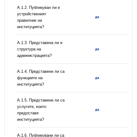
A.1.2. Публикуван ли е
устройственият
да
правилник на
институцията?
A.1.3. Представена ли е
структура на
да
администрацията?
А.1.4. Представени ли са
функциите на
да
институцията?
А.1.5. Представени ли са
услугите, които
да
предоставя
институцията?
А.1.6. Публикувани ли са