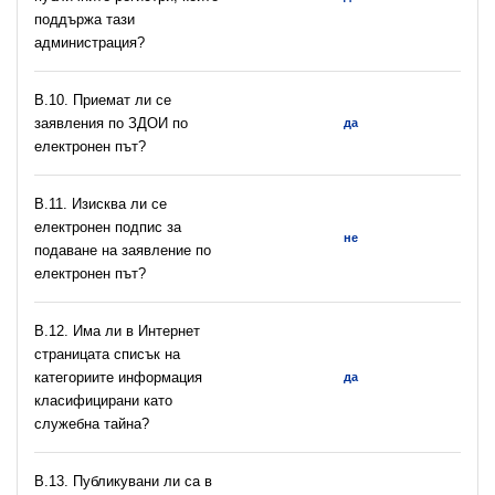
поддържа тази
администрация?
В.10. Приемат ли се
заявления по ЗДОИ по
да
електронен път?
В.11. Изисква ли се
електронен подпис за
не
подаване на заявление по
електронен път?
В.12. Има ли в Интернет
страницата списък на
категориите информация
да
класифицирани като
служебна тайна?
В.13. Публикувани ли са в