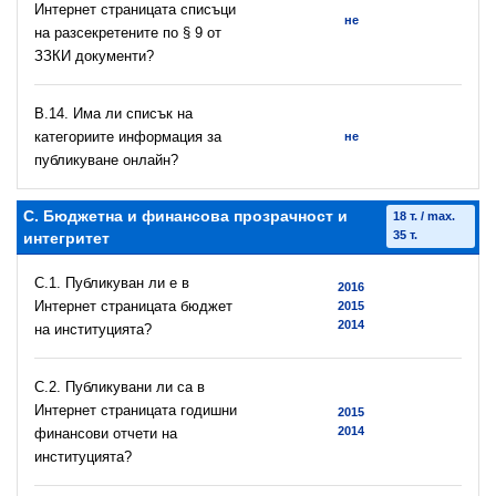
Интернет страницата списъци
не
на разсекретените по § 9 от
ЗЗКИ документи?
В.14. Има ли списък на
категориите информация за
не
публикуване онлайн?
C. Бюджетна и финансова прозрачност и
18 т. / max.
35 т.
интегритет
C.1. Публикуван ли е в
2016
Интернет страницата бюджет
2015
2014
на институцията?
C.2. Публикувани ли са в
Интернет страницата годишни
2015
2014
финансови отчети на
институцията?