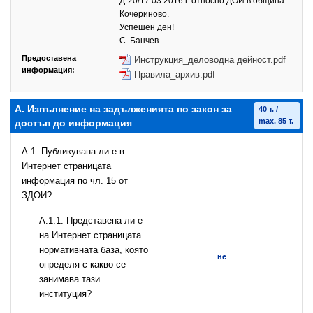
Д-20/17.03.2016 г. относно ДОИ в община
Кочериново.
Успешен ден!
С. Банчев
Предоставена
Инструкция_деловодна дейност.pdf
информация:
Правила_архив.pdf
А. Изпълнение на задълженията по закон за
40 т. /
max. 85 т.
достъп до информация
A.1. Публикувана ли е в
Интернет страницата
информация по чл. 15 от
ЗДОИ?
A.1.1. Представена ли е
на Интернет страницата
нормативната база, която
не
определя с какво се
занимава тази
институция?