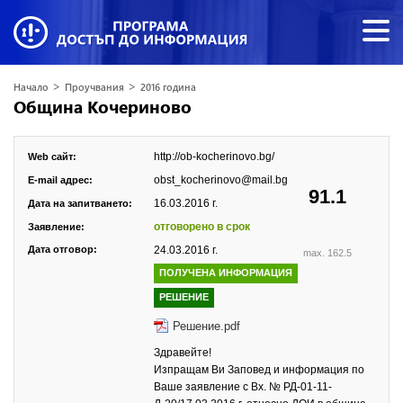
>
>
Начало
Проучвания
2016 година
Община Кочериново
http://ob-kocherinovo.bg/
Web сайт:
obst_kocherinovo@mail.bg
E-mail адрес:
91.1
16.03.2016 г.
Дата на запитването:
отговорено в срок
Заявление:
Дата отговор:
24.03.2016 г.
max. 162.5
ПОЛУЧЕНА ИНФОРМАЦИЯ
РЕШЕНИЕ
Решение.pdf
Здравейте!
Изпращам Ви Заповед и информация по
Ваше заявление с Вх. № РД-01-11-