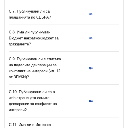
С.7. Публикувани ли са
не
плащанията по СЕБРА?
С.8. Има ли публикуван
Бюджет накратко/бюджет за
не
гражданите?
C.9. Публикуван ли е списъка
на подалите декларации за
да
конфликт на интереси (чл. 12
от ЗПУКИ)?
C.10. Публикувани ли са в
web страницата самите
да
декларации за конфликт на
интереси?
C.11. Има ли в Интернет