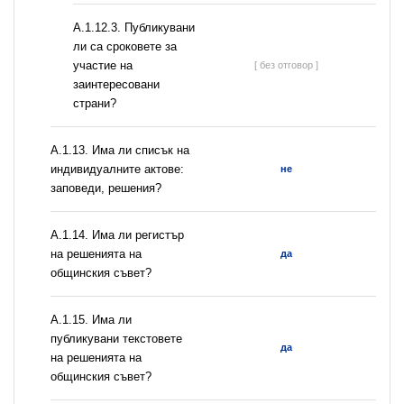
А.1.12.3. Публикувани
ли са сроковете за
участие на
[ без отговор ]
заинтересовани
страни?
А.1.13. Има ли списък на
индивидуалните актове:
не
заповеди, решения?
А.1.14. Има ли регистър
на решенията на
да
общинския съвет?
А.1.15. Има ли
публикувани текстовете
да
на решенията на
общинския съвет?