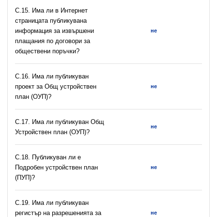
С.15. Има ли в Интернет
страницата публикувана
информация за извършени
не
плащания по договори за
обществени поръчки?
С.16. Има ли публикуван
проект за Общ устройствен
не
план (ОУП)?
С.17. Има ли публикуван Общ
не
Устройствен план (ОУП)?
С.18. Публикуван ли е
Подробен устройствен план
не
(ПУП)?
С.19. Има ли публикуван
регистър на разрешeнията за
не