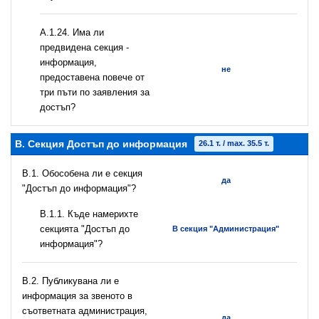
А.1.24. Има ли
предвидена секция -
информация,
не
предоставена повече от
три пъти по заявления за
достъп?
B. Секция Достъп до информация
26.1 т. / max. 35.5 т.
В.1. Обособена ли е секция
да
"Достъп до информация"?
В.1.1. Къде намерихте
секцията "Достъп до
В секция "Администрация"
информация"?
В.2. Публикувана ли е
информация за звеното в
съответната администрация,
да