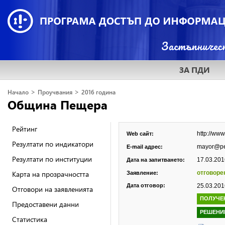
ЗА ПДИ
>
>
Начало
Проучвания
2016 година
Община Пещера
Рейтинг
http://www
Web сайт:
Резултати по индикатори
mayor@pe
E-mail адрес:
Резултати по институции
17.03.2016
Дата на запитването:
Карта на прозрачността
отговоре
Заявление:
Дата отговор:
25.03.2016
Отговори на заявленията
ПОЛУЧЕ
Предоставени данни
РЕШЕНИ
Статистика