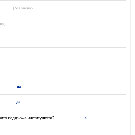
[ без отговор ]
ор ]
да
да
които поддържа институцията?
не