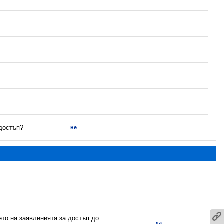
 достъп?
не
ето на заявленията за достъп до
да