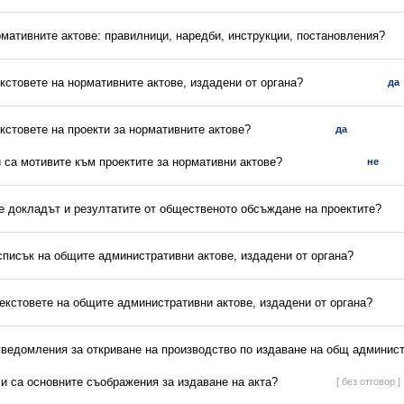
рмативните актове: правилници, наредби, инструкции, постановления?
екстовете на нормативните актове, издадени от органа?
да
екстовете на проекти за нормативните актове?
да
и са мотивите към проектите за нормативни актове?
не
 е докладът и резултатите от общественото обсъждане на проектите?
списък на общите административни актове, издадени от органа?
текстовете на общите административни актове, издадени от органа?
 уведомления за откриване на производство по издаване на общ админист
ли са основните съображения за издаване на акта?
[ без отговор ]