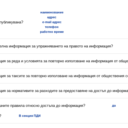
наименование
адрес
 публикувана?
e-mail адрес
телефон
работно време
телна информация за упражняването на правото на информация?
ция за реда и условията за повторно използване на информация от обще
ция за таксите за повторно използване на информация от обществения с
ция за нормативите за разходите за предоставяне на достъп до информ
ешните правила относно достъпа до информация?
да
?
В секция ПДИ