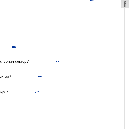
да
ствения сектор?
не
ектор?
не
ация?
да