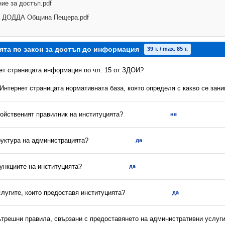
ие за достъп.pdf
а ДОДДА Община Пещера.pdf
ята по закон за достъп до информация
39 т. / max. 85 т.
нет страницата информация по чл. 15 от ЗДОИ?
 Интернет страницата нормативната база, която определя с какво се зан
ройственият правилник на институцията?
не
руктура на администрацията?
да
ункциите на институцията?
да
слугите, които предоставя институцията?
да
вътрешни правила, свързани с предоставянето на административни услуг