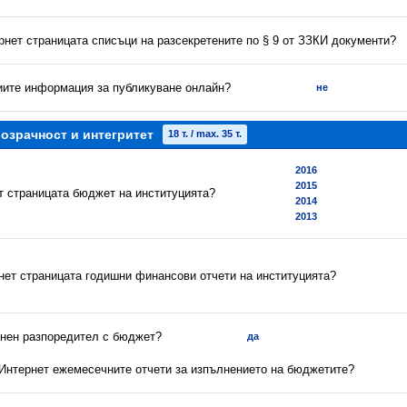
рнет страницата списъци на разсекретените по § 9 от ЗЗКИ документи?
риите информация за публикуване онлайн?
не
озрачност и интегритет
18 т. / max. 35 т.
2016
2015
ет страницата бюджет на институцията?
2014
2013
рнет страницата годишни финансови отчети на институцията?
енен разпоредител с бюджет?
да
в Интернет ежемесечните отчети за изпълнението на бюджетите?