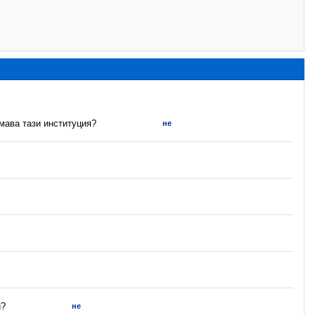
имава тази институция?
не
и?
не