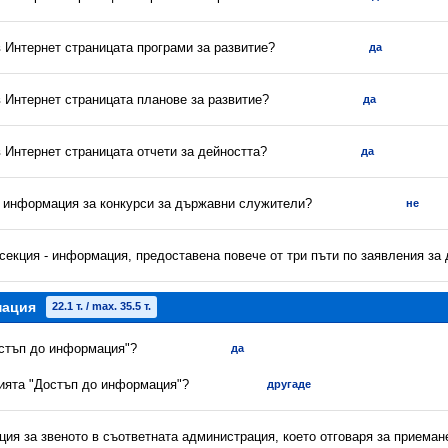
в Интернет страницата програми за развитие?
да
в Интернет страницата планове за развитие?
да
в Интернет страницата отчети за дейността?
да
а информация за конкурси за държавни служители?
не
секция - информация, предоставена повече от три пъти по заявления за
мация
22.1 т. / max. 35.5 т.
остъп до информация"?
да
цията "Достъп до информация"?
другаде
ия за звеното в съответната администрация, което отговаря за приеман