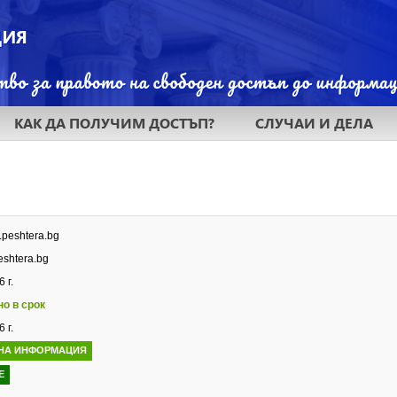
КАК ДА ПОЛУЧИМ ДОСТЪП?
СЛУЧАИ И ДЕЛА
.peshtera.bg
shtera.bg
 г.
но в срок
 г.
НА ИНФОРМАЦИЯ
Е