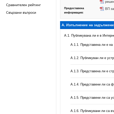
решен
Сравнителен рейтинг
Предоставена
ВП з
Свързани въпроси
информация:
А. Изпълнение на задължени
A.1. Публикувана ли е в Интер
A.1.1. Представена ли е на
A.1.2. Публикуван ли е уст
A.1.3. Представена ли е ст
А.1.4. Представени ли са ф
А.1.5. Представени ли са у
А.1.6. Публикувани ли са 