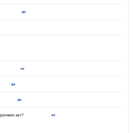
да
не
да
да
ративен акт?
не