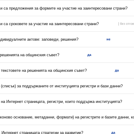
ли са предложения за формите на участие на заинтересовани страни?
ли са сроковете за участие на заинтересовани страни?
[ без отгов
ндивидуалните актове: заповеди, решения?
не
а решенията на общинския съвет?
да
и текстовете на решенията на общинския съвет?
да
(списък) за поддържаните от институцията регистри и бази данни?
 на Интернет страницата, регистри, които поддържа институцията?
аконово основание, метаданни, формати) на регистрите и базите данни, 
в Интернет страницата стратегии за развитие?
да