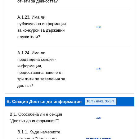
отчети за дейността?
А.1.23. Има ли
публикувана информация
не
за конкурси за държавни
служители?
А.1.24. Има ли
предвидена секция -
информация,
не
предоставена повече от
три пъти по заявления за
достъп?
B. Секция Достъп до информация
18 т. / max. 35.5 т.
В.1. Обособена ли е секция
да
"Достъп до информация"?
В.1.1. Къде намерихте
секцията "Достъп до
основно меню