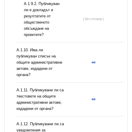
А.1.9.2. Публикуван
ли е докладът и
резултатите от
[ без отговор ]
общественото
обсъждане на
проектите?
А.1.10. Има ли
публикуван списък на
общите административни
не
актове, издадени от
органа?
А.1.11. Публикувани ли са
текстовете на общите
не
административни актове,
издадени от органа?
А.1.12. Публикувани ли са
уведомления за