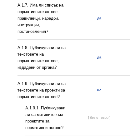
А.1.7. Има ли списък на
нормативните актове:
правилници, наредби,
да
инструкции,
постановления?
А.1.8. Публикувани ли са
текстовете на
да
нормативните актове,
издадени от органа?
А.1.9. Публикувани ли са
текстовете на проекти за
не
нормативните актове?
А.1.9.1. Публикувани
ли са мотивите към
[ без отговор ]
проектите за
нормативни актове?