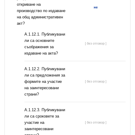
откриване на
не
производство по издаване
на общ административен
акт?
А.1.12.1. Публикувани
ли са основните
[ без отговор ]
съображения за
издаване на акта?
А.1.12.2. Публикувани
ли са предложения за
формите на участие
[ без отговор ]
на заинтересовани
страни?
А.1.12.3. Публикувани
ли са сроковете за
участие на
[ без отговор ]
заинтересовани