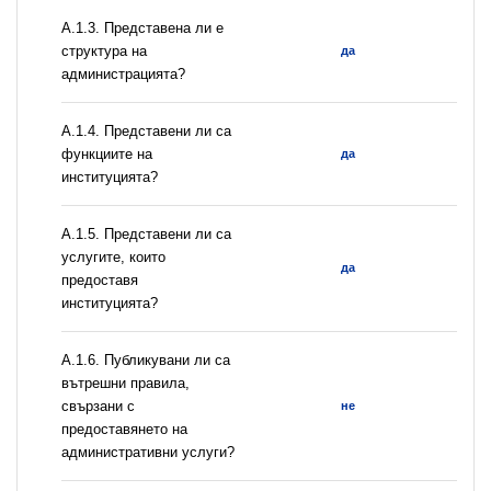
A.1.3. Представена ли е
структура на
да
администрацията?
А.1.4. Представени ли са
функциите на
да
институцията?
А.1.5. Представени ли са
услугите, които
да
предоставя
институцията?
А.1.6. Публикувани ли са
вътрешни правила,
свързани с
не
предоставянето на
административни услуги?