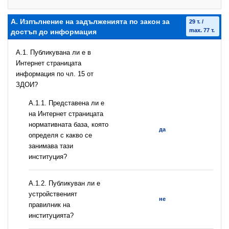
А. Изпълнение на задълженията по закон за
29 т. /
max. 77 т.
достъп до информация
A.1. Публикувана ли е в
Интернет страницата
информация по чл. 15 от
ЗДОИ?
A.1.1. Представена ли е
на Интернет страницата
нормативната база, която
да
определя с какво се
занимава тази
институция?
A.1.2. Публикуван ли е
устройственият
не
правилник на
институцията?