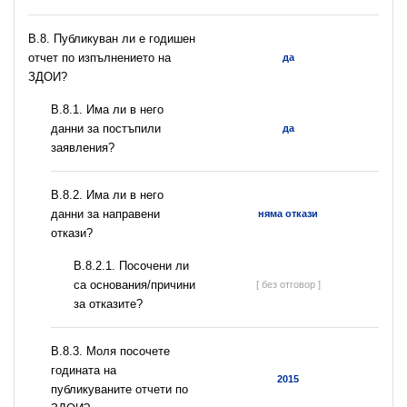
В.8. Публикуван ли е годишен
отчет по изпълнението на
да
ЗДОИ?
В.8.1. Има ли в него
данни за постъпили
да
заявления?
В.8.2. Има ли в него
данни за направени
няма откази
откази?
В.8.2.1. Посочени ли
са основания/причини
[ без отговор ]
за отказите?
В.8.3. Моля посочете
годината на
2015
публикуваните отчети по