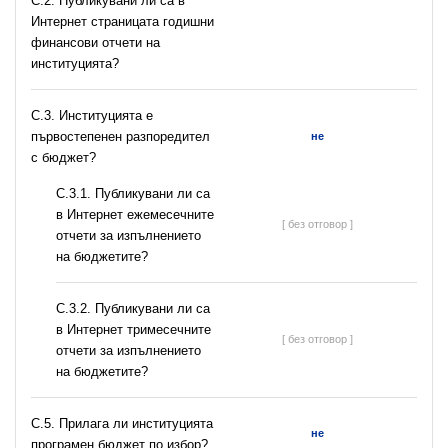
C.2. Публикувани ли са в
Интернет страницата годишни
финансови отчети на
институцията?
C.3. Институцията е
първостепенен разпоредител
не
с бюджет?
С.3.1. Публикувани ли са
в Интернет ежемесечните
[ без отговор ]
отчети за изпълнението
на бюджетите?
С.3.2. Публикувани ли са
в Интернет тримесечните
[ без отговор ]
отчети за изпълнението
на бюджетите?
С.5. Прилага ли институцията
не
програмен бюджет по избор?