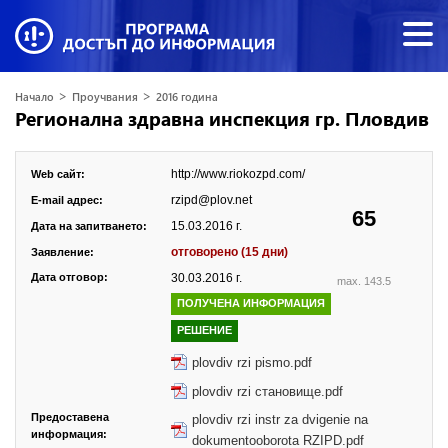
>
>
Начало
Проучвания
2016 година
Регионална здравна инспекция гр. Пловдив
http://www.riokozpd.com/
Web сайт:
rzipd@plov.net
E-mail адрес:
65
15.03.2016 г.
Дата на запитването:
отговорено (15 дни)
Заявление:
Дата отговор:
30.03.2016 г.
max. 143.5
ПОЛУЧЕНА ИНФОРМАЦИЯ
РЕШЕНИЕ
plovdiv rzi pismo.pdf
plovdiv rzi становище.pdf
Предоставена
plovdiv rzi instr za dvigenie na
информация:
dokumentooborota RZIPD.pdf