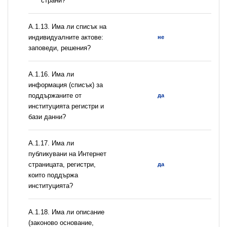
страни?
А.1.13. Има ли списък на
индивидуалните актове:
не
заповеди, решения?
А.1.16. Има ли
информация (списък) за
поддържаните от
да
институцията регистри и
бази данни?
А.1.17. Има ли
публикувани на Интернет
страницата, регистри,
да
които поддържа
институцията?
А.1.18. Има ли описание
(законово основание,