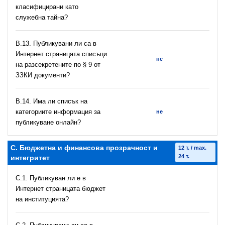
класифицирани като
служебна тайна?
В.13. Публикувани ли са в
Интернет страницата списъци
не
на разсекретените по § 9 от
ЗЗКИ документи?
В.14. Има ли списък на
категориите информация за
не
публикуване онлайн?
C. Бюджетна и финансова прозрачност и
12 т. / max.
24 т.
интегритет
C.1. Публикуван ли е в
Интернет страницата бюджет
на институцията?