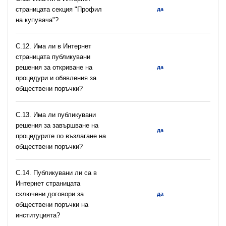
страницата секция "Профил
да
на купувача"?
С.12. Има ли в Интернет
страницата публикувани
решения за откриване на
да
процедури и обявления за
обществени поръчки?
С.13. Има ли публикувани
решения за завършване на
да
процедурите по възлагане на
обществени поръчки?
С.14. Публикувани ли са в
Интернет страницата
сключени договори за
да
обществени поръчки на
институцията?