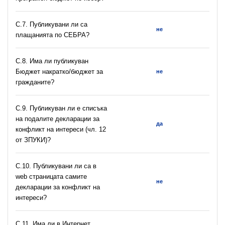
С.7. Публикувани ли са
не
плащанията по СЕБРА?
С.8. Има ли публикуван
Бюджет накратко/бюджет за
не
гражданите?
C.9. Публикуван ли е списъка
на подалите декларации за
да
конфликт на интереси (чл. 12
от ЗПУКИ)?
C.10. Публикувани ли са в
web страницата самите
не
декларации за конфликт на
интереси?
C.11. Има ли в Интернет