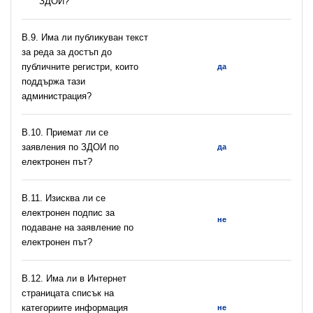
ЗДОИ?
В.9. Има ли публикуван текст
за реда за достъп до
публичните регистри, които
да
поддържа тази
администрация?
В.10. Приемат ли се
заявления по ЗДОИ по
да
електронен път?
В.11. Изисква ли се
електронен подпис за
не
подаване на заявление по
електронен път?
В.12. Има ли в Интернет
страницата списък на
категориите информация
не