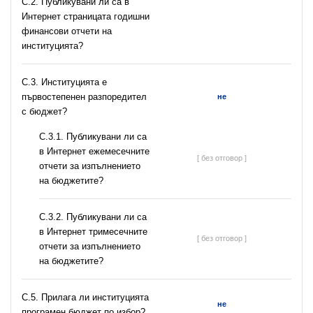
C.2. Публикувани ли са в
Интернет страницата годишни
финансови отчети на
институцията?
C.3. Институцията е
първостепенен разпоредител
не
с бюджет?
С.3.1. Публикувани ли са
в Интернет ежемесечните
[ без отговор ]
отчети за изпълнението
на бюджетите?
С.3.2. Публикувани ли са
в Интернет тримесечните
[ без отговор ]
отчети за изпълнението
на бюджетите?
С.5. Прилага ли институцията
не
програмен бюджет по избор?