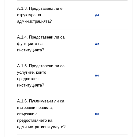
A.1.3. Представена ли е
структура на
да
администрацията?
А.1.4. Представени ли са
функциите на
да
институцията?
А.1.5. Представени ли са
услугите, които
не
предоставя
институцията?
А.1.6. Публикувани ли са
вътрешни правила,
свързани с
не
предоставянето на
административни услуги?