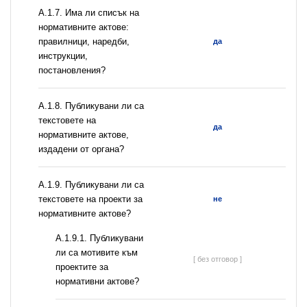
А.1.7. Има ли списък на
нормативните актове:
правилници, наредби,
да
инструкции,
постановления?
А.1.8. Публикувани ли са
текстовете на
да
нормативните актове,
издадени от органа?
А.1.9. Публикувани ли са
текстовете на проекти за
не
нормативните актове?
А.1.9.1. Публикувани
ли са мотивите към
[ без отговор ]
проектите за
нормативни актове?