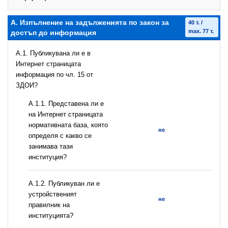
А. Изпълнение на задълженията по закон за
40 т. /
max. 77 т.
достъп до информация
A.1. Публикувана ли е в
Интернет страницата
информация по чл. 15 от
ЗДОИ?
A.1.1. Представена ли е
на Интернет страницата
нормативната база, която
не
определя с какво се
занимава тази
институция?
A.1.2. Публикуван ли е
устройственият
не
правилник на
институцията?