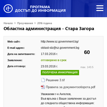
>
>
Начало
Проучвания
2016 година
Областна администрация - Стара Загора
http://www.sz.government.bg/
Web сайт:
oblast-stz@sz.government.bg
E-mail адрес:
60
17.03.2016 г.
Дата на запитването:
отговорено в срок
Заявление:
Дата отговор:
23.03.2016 г.
max. 143.5
ПОЛУЧЕНА ИНФОРМАЦИЯ
Решение 3.tif
Правила за документооборота.pdf
Уважаеми г-н Ангелов,
Във връзка с Ваше заявление за достъп
до следната обществена информация: