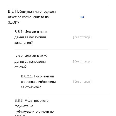
В.8. Публикуван ли е годишен
отчет по изпълнението на
не
ЗДОИ?
В.8.1. Има ли в него
данни за постъпили
[ без отговор ]
заявления?
В.8.2. Има ли в него
данни за направени
[ без отговор ]
откази?
В.8.2.1. Посочени ли
са основания/причини
[ без отговор ]
за отказите?
В.8.3. Моля посочете
годината на
публикуваните отчети по