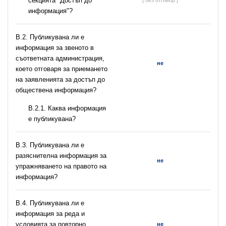
секцията "Достъп до
[ без отговор ]
информация"?
В.2. Публикувана ли е
информация за звеното в
съответната администрация,
не
което отговаря за приемането
на заявленията за достъп до
обществена информация?
B.2.1. Каква информация
е публикувана?
В.3. Публикувана ли е
разяснителна информация за
не
упражняването на правото на
информация?
В.4. Публикувана ли е
информация за реда и
условията за повторно
не