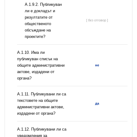
А.1.9.2. Публикуван
ли е докладът и
резултатите от
[ без отговор ]
общественото
обсъждане на
проектите?
А.1.10. Има ли
публикуван списък на
общите административни
не
актове, издадени от
органа?
А.1.11. Публикувани ли са
текстовете на общите
да
административни актове,
издадени от органа?
А.1.12. Публикувани ли са
уведомления за