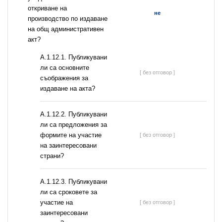
откриване на
не
производство по издаване
на общ административен
акт?
А.1.12.1. Публикувани
ли са основните
[ без отговор ]
съображения за
издаване на акта?
А.1.12.2. Публикувани
ли са предложения за
формите на участие
[ без отговор ]
на заинтересовани
страни?
А.1.12.3. Публикувани
ли са сроковете за
участие на
[ без отговор ]
заинтересовани