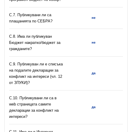
С.7. Публикувани ли са
не
плащанията по СЕБРА?
С.8. Има ли публикуван
Бюджет накратко/бюджет за
не
гражданите?
C.9. Публикуван ли е списъка
на подалите декларации за
да
конфликт на интереси (чл. 12
от ЗПУКИ)?
C.10. Публикувани ли са в
web страницата самите
да
декларации за конфликт на
интереси?
C.11. Има ли в Интернет