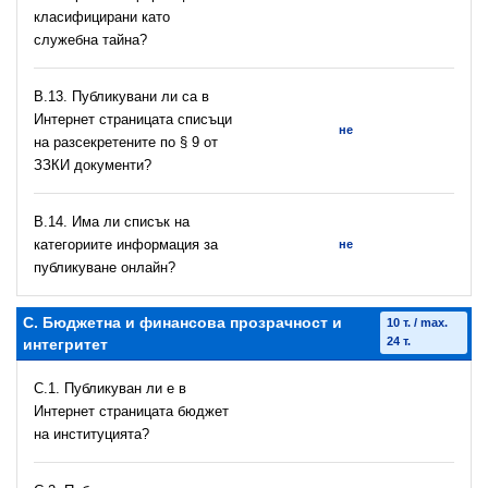
класифицирани като
служебна тайна?
В.13. Публикувани ли са в
Интернет страницата списъци
не
на разсекретените по § 9 от
ЗЗКИ документи?
В.14. Има ли списък на
категориите информация за
не
публикуване онлайн?
C. Бюджетна и финансова прозрачност и
10 т. / max.
24 т.
интегритет
C.1. Публикуван ли е в
Интернет страницата бюджет
на институцията?