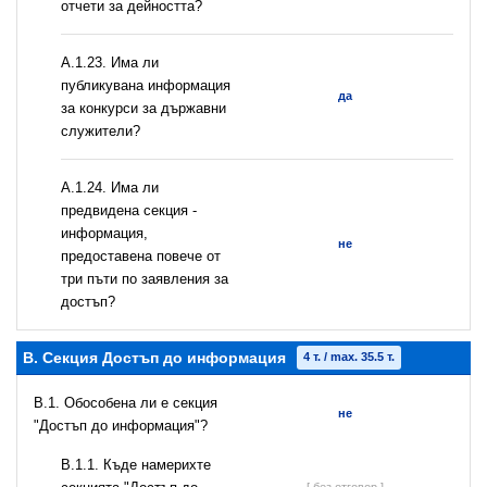
отчети за дейността?
А.1.23. Има ли
публикувана информация
да
за конкурси за държавни
служители?
А.1.24. Има ли
предвидена секция -
информация,
не
предоставена повече от
три пъти по заявления за
достъп?
B. Секция Достъп до информация
4 т. / max. 35.5 т.
В.1. Обособена ли е секция
не
"Достъп до информация"?
В.1.1. Къде намерихте