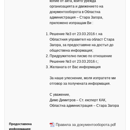
копие от акта, който урежда
организацията и движението на
документооборота в Областна
администрация – Стара Загора,
приложено изпращам Ви :
Решение №3 от 23.03.2016 г. на
Областния управител на област Стара
Загора, за предоставяне на достъп до
обществена информация;
Придружително писмо по отношение
Решение №3 от 23.03.2016 г.;
Желаната от Вас информация
За наше улеснение, моля изпратете ми
отговор за получената информация.
С уважение,
Димо Димитров – Ст. експерт КАК,
Областна администрация – Стара Загора
Предоставена
Правила за документооборота.pdf
информация: