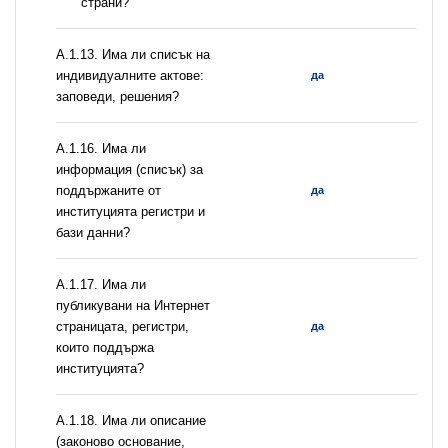
страни?
А.1.13. Има ли списък на
индивидуалните актове:
да
заповеди, решения?
А.1.16. Има ли
информация (списък) за
поддържаните от
да
институцията регистри и
бази данни?
А.1.17. Има ли
публикувани на Интернет
страницата, регистри,
да
които поддържа
институцията?
А.1.18. Има ли описание
(законово основание,