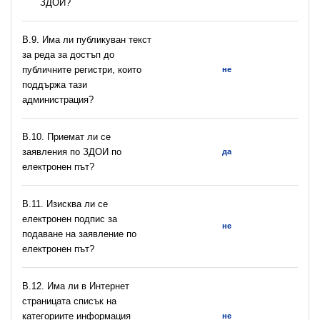
ЗДОИ?
В.9. Има ли публикуван текст
за реда за достъп до
публичните регистри, които
не
поддържа тази
администрация?
В.10. Приемат ли се
заявления по ЗДОИ по
да
електронен път?
В.11. Изисква ли се
електронен подпис за
не
подаване на заявление по
електронен път?
В.12. Има ли в Интернет
страницата списък на
категориите информация
не