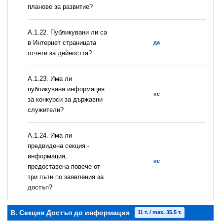
планове за развитие?
А.1.22. Публикувани ли са
в Интернет страницата
да
отчети за дейността?
А.1.23. Има ли
публикувана информация
не
за конкурси за държавни
служители?
А.1.24. Има ли
предвидена секция -
информация,
не
предоставена повече от
три пъти по заявления за
достъп?
B. Секция Достъп до информация
11 т. / max. 35.5 т.