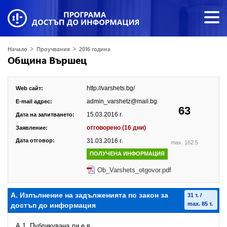
>
>
Начало
Проучвания
2016 година
Община Вършец
http://varshets.bg/
Web сайт:
admin_varshetz@mail.bg
E-mail адрес:
63
15.03.2016 г.
Дата на запитването:
отговорено (16 дни)
Заявление:
Дата отговор:
31.03.2016 г.
max. 162.5
ПОЛУЧЕНА ИНФОРМАЦИЯ
Ob_Varshets_otgovor.pdf
А. Изпълнение на задълженията по закон за
31 т. /
max. 85 т.
достъп до информация
A.1. Публикувана ли е в