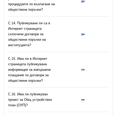
да
процедурите по възлагане на
обществени поръчки?
С.14. Публикувани ли са в
Интернет страницата
сключени договори за
да
обществени поръчки на
институцията?
С.15. Има ли в Интернет
страницата публикувана
информация за извършени
не
плащания по договори за
обществени поръчки?
С.16. Има ли публикуван
проект за Общ устройствен
не
план (ОУП)?