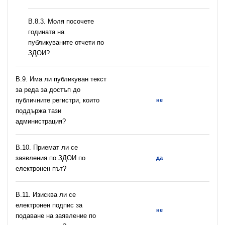
В.8.3. Моля посочете
годината на
публикуваните отчети по
ЗДОИ?
В.9. Има ли публикуван текст
за реда за достъп до
публичните регистри, които
не
поддържа тази
администрация?
В.10. Приемат ли се
заявления по ЗДОИ по
да
електронен път?
В.11. Изисква ли се
електронен подпис за
не
подаване на заявление по