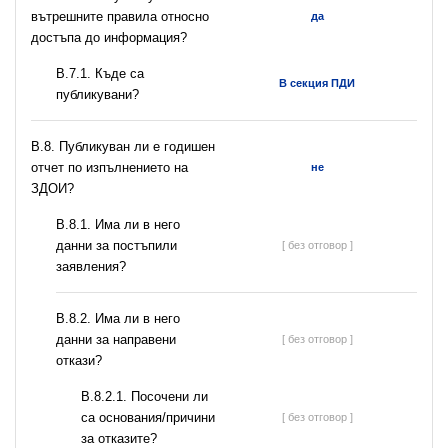
вътрешните правила относно
да
достъпа до информация?
В.7.1. Къде са
В секция ПДИ
публикувани?
В.8. Публикуван ли е годишен
отчет по изпълнението на
не
ЗДОИ?
В.8.1. Има ли в него
данни за постъпили
[ без отговор ]
заявления?
В.8.2. Има ли в него
данни за направени
[ без отговор ]
откази?
В.8.2.1. Посочени ли
са основания/причини
[ без отговор ]
за отказите?