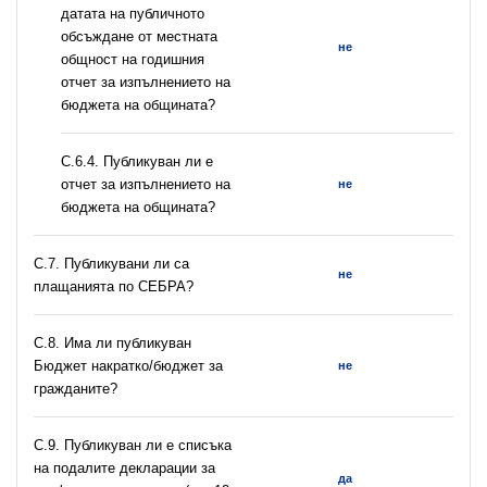
датата на публичното
обсъждане от местната
не
общност на годишния
отчет за изпълнението на
бюджета на общината?
С.6.4. Публикуван ли е
отчет за изпълнението на
не
бюджета на общината?
С.7. Публикувани ли са
не
плащанията по СЕБРА?
С.8. Има ли публикуван
Бюджет накратко/бюджет за
не
гражданите?
C.9. Публикуван ли е списъка
на подалите декларации за
да