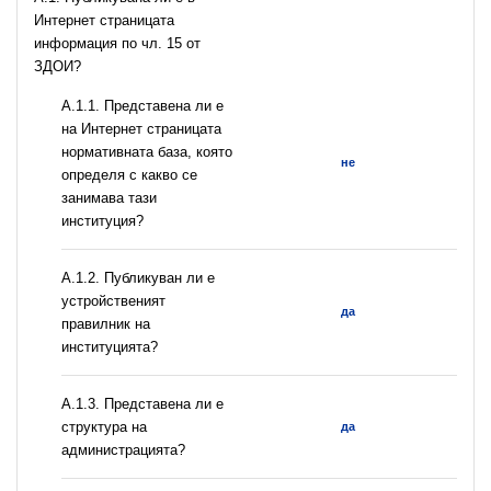
Интернет страницата
информация по чл. 15 от
ЗДОИ?
A.1.1. Представена ли е
на Интернет страницата
нормативната база, която
не
определя с какво се
занимава тази
институция?
A.1.2. Публикуван ли е
устройственият
да
правилник на
институцията?
A.1.3. Представена ли е
структура на
да
администрацията?