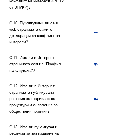
конфликт на интереси (чл. 12
от ЗПУКИ)?
C.10. Публикувани ли са в
web страницата самите
не
декларации за конфликт на
интереси?
C.11. Има ли в Интернет
страницата секция "Профил
да
на купувача"?
С.12. Има ли в Интернет
страницата публикувани
решения за откриване на
да
процедури и обявления за
обществени поръчки?
С.13. Има ли публикувани
решения за завършване на