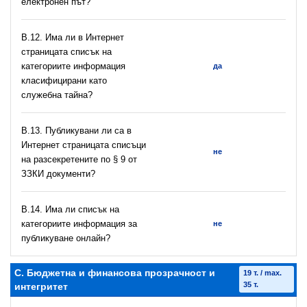
електронен път?
В.12. Има ли в Интернет
страницата списък на
категориите информация
да
класифицирани като
служебна тайна?
В.13. Публикувани ли са в
Интернет страницата списъци
не
на разсекретените по § 9 от
ЗЗКИ документи?
В.14. Има ли списък на
категориите информация за
не
публикуване онлайн?
C. Бюджетна и финансова прозрачност и
19 т. / max.
35 т.
интегритет