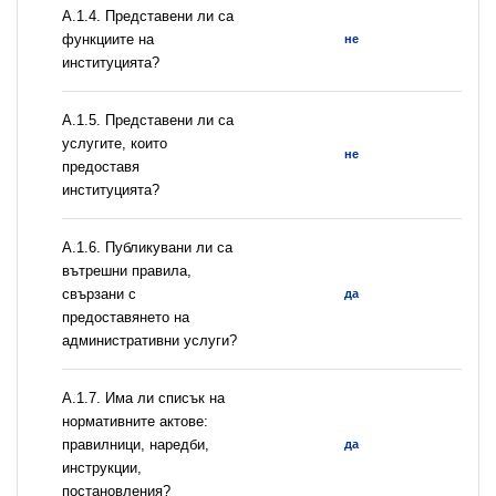
А.1.4. Представени ли са
функциите на
не
институцията?
А.1.5. Представени ли са
услугите, които
не
предоставя
институцията?
А.1.6. Публикувани ли са
вътрешни правила,
свързани с
да
предоставянето на
административни услуги?
А.1.7. Има ли списък на
нормативните актове:
правилници, наредби,
да
инструкции,
постановления?