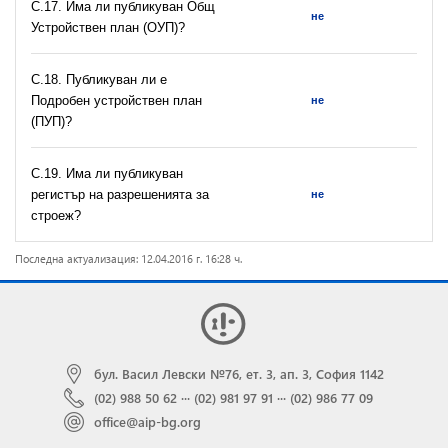
С.17. Има ли публикуван Общ
не
Устройствен план (ОУП)?
С.18. Публикуван ли е
Подробен устройствен план
не
(ПУП)?
С.19. Има ли публикуван
регистър на разрешeнията за
не
строеж?
Последна актуализация: 12.04.2016 г. 16:28 ч.
бул. Васил Левски №76, ет. 3, ап. 3, София 1142
(02) 988 50 62
···
(02) 981 97 91
···
(02) 986 77 09
office@aip-bg.org