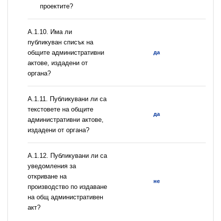
проектите?
А.1.10. Има ли
публикуван списък на
общите административни
да
актове, издадени от
органа?
А.1.11. Публикувани ли са
текстовете на общите
да
административни актове,
издадени от органа?
А.1.12. Публикувани ли са
уведомления за
откриване на
не
производство по издаване
на общ административен
акт?