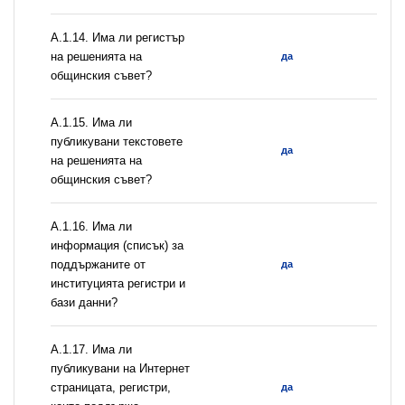
А.1.14. Има ли регистър
на решенията на
да
общинския съвет?
А.1.15. Има ли
публикувани текстовете
да
на решенията на
общинския съвет?
А.1.16. Има ли
информация (списък) за
поддържаните от
да
институцията регистри и
бази данни?
А.1.17. Има ли
публикувани на Интернет
страницата, регистри,
да