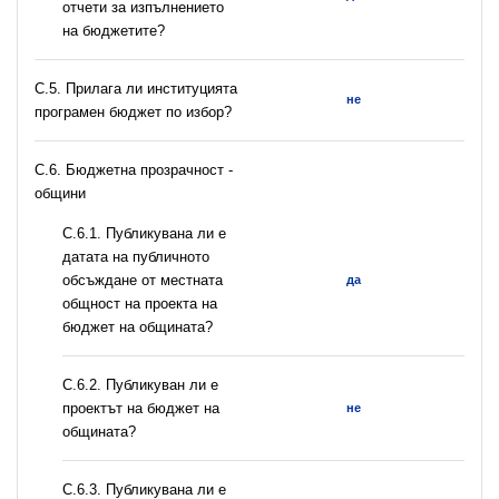
отчети за изпълнението
на бюджетите?
С.5. Прилага ли институцията
не
програмен бюджет по избор?
C.6. Бюджетна прозрачност -
общини
С.6.1. Публикувана ли е
датата на публичното
обсъждане от местната
да
общност на проекта на
бюджет на общината?
С.6.2. Публикуван ли е
проектът на бюджет на
не
общината?
С.6.3. Публикувана ли е