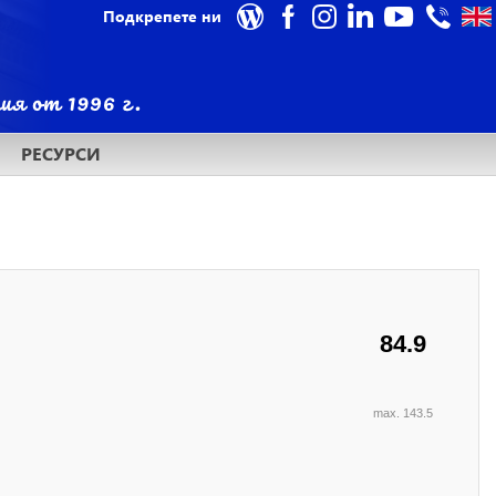
Подкрепете ни
РЕСУРСИ
84.9
max. 143.5