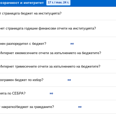
озрачност и интегритет
17 т. / max. 24 т.
ет страницата бюджет на институцията?
рнет страницата годишни финансови отчети на институцията?
енен разпоредител с бюджет?
не
в Интернет ежемесечните отчети за изпълнението на бюджетите?
 Интернет тримесечните отчети за изпълнението на бюджетите?
програмен бюджет по избор?
не
нията по СЕБРА?
не
 накратко/бюджет за гражданите?
не