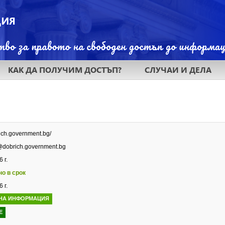
КАК ДА ПОЛУЧИМ ДОСТЪП?
СЛУЧАИ И ДЕЛА
rich.government.bg/
@dobrich.government.bg
 г.
но в срок
 г.
НА ИНФОРМАЦИЯ
Е