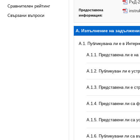
РкД-2
Сравнителен рейтинг
Предоставена
instr
Свързани въпроси
информация:
А. Изпълнение на задължени
A.1. Публикувана ли е в Интер
A.1.1. Представена ли е на
A.1.2. Публикуван ли е уст
A.1.3. Представена ли е ст
А.1.4. Представени ли са ф
А.1.5. Представени ли са у
А.1.6. Публикувани ли са 