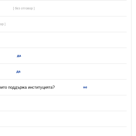
[ без отговор ]
ор ]
да
да
които поддържа институцията?
не