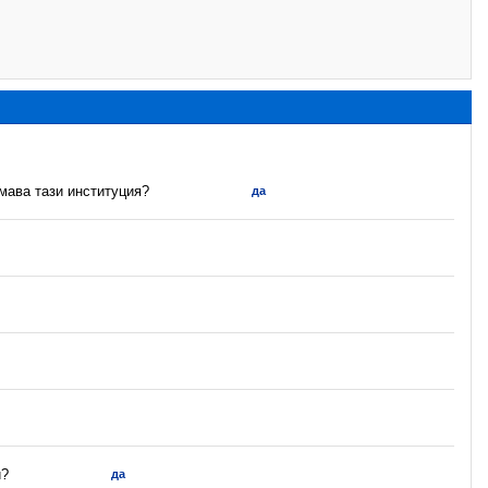
имава тази институция?
да
и?
да