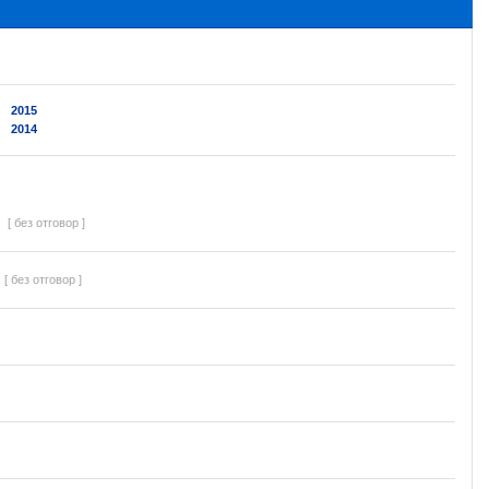
2015
2014
[ без отговор ]
[ без отговор ]