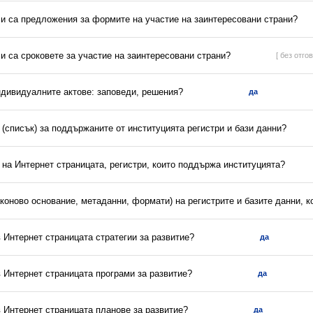
ли са предложения за формите на участие на заинтересовани страни?
ли са сроковете за участие на заинтересовани страни?
[ без отгов
ндивидуалните актове: заповеди, решения?
да
(списък) за поддържаните от институцията регистри и бази данни?
 на Интернет страницата, регистри, които поддържа институцията?
аконово основание, метаданни, формати) на регистрите и базите данни, 
в Интернет страницата стратегии за развитие?
да
в Интернет страницата програми за развитие?
да
в Интернет страницата планове за развитие?
да