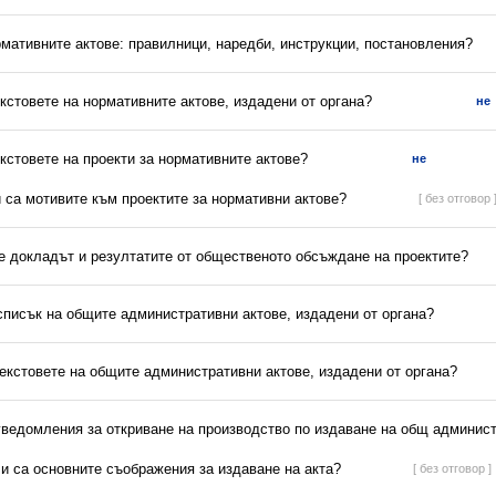
рмативните актове: правилници, наредби, инструкции, постановления?
екстовете на нормативните актове, издадени от органа?
не
екстовете на проекти за нормативните актове?
не
и са мотивите към проектите за нормативни актове?
[ без отговор 
 е докладът и резултатите от общественото обсъждане на проектите?
списък на общите административни актове, издадени от органа?
текстовете на общите административни актове, издадени от органа?
 уведомления за откриване на производство по издаване на общ админист
ли са основните съображения за издаване на акта?
[ без отговор ]