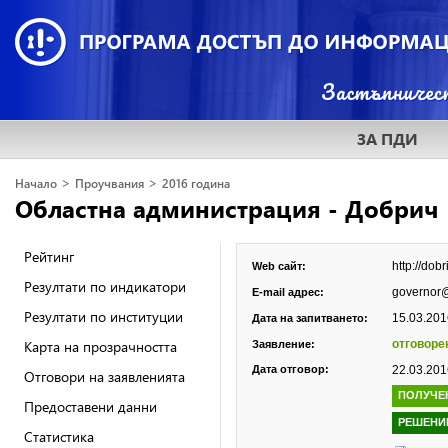
ЗА ПДИ
>
>
Начало
Проучвания
2016 година
Областна администрация - Добрич
Рейтинг
http://dob
Web сайт:
Резултати по индикатори
governor
E-mail адрес:
Резултати по институции
15.03.2016
Дата на запитването:
Карта на прозрачността
отговоре
Заявление:
Дата отговор:
22.03.2016
Отговори на заявленията
ПОЛУЧЕ
Предоставени данни
РЕШЕНИ
Статистика