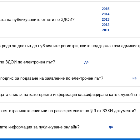
2015
2014
ната на публикуваните отчети по ЗДОИ?
2013
2012
2011
а реда за достъп до публичните регистри, които поддържа тази админис
 по ЗДОИ по електронен път?
да
 подпис за подаване на заявление по електронен път?
не
ицата списък на категориите информация класифицирани като служебна 
рнет страницата списъци на разсекретените по § 9 от ЗЗКИ документи?
риите информация за публикуване онлайн?
да