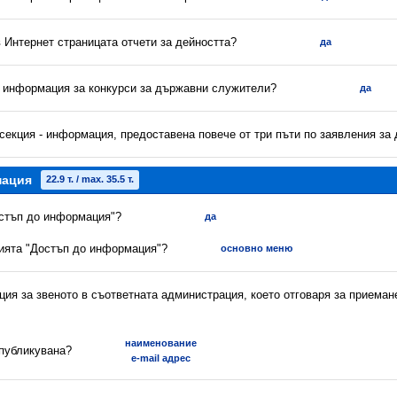
в Интернет страницата отчети за дейността?
да
а информация за конкурси за държавни служители?
да
секция - информация, предоставена повече от три пъти по заявления за
мация
22.9 т. / max. 35.5 т.
остъп до информация"?
да
цията "Достъп до информация"?
основно меню
ия за звеното в съответната администрация, което отговаря за приеман
наименование
 публикувана?
e-mail адрес