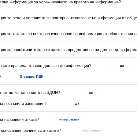
телна информация за упражняването на правото на информация?
ция за реда и условията за повторно използване на информация от обще
ция за таксите за повторно използване на информация от обществения с
ция за нормативите за разходите за предоставяне на достъп до информ
ешните правила относно достъпа до информация?
да
?
В секция ПДИ
отчет по изпълнението на ЗДОИ?
да
 за постъпили заявления?
да
 за направени откази?
няма откази
а основания/причини за отказите?
[ без отговор ]