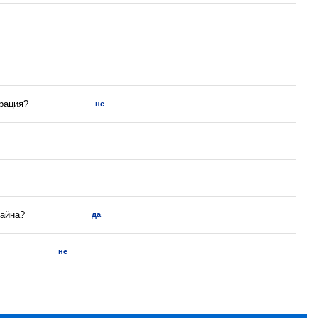
трация?
не
тайна?
да
не