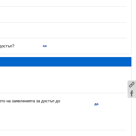
 достъп?
не
ето на заявленията за достъп до
да