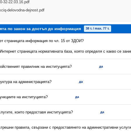
0-32-22.03.16.pdf
ukciq-delovodna-dejnost.pdf
ята по закон за достъп до информация
38 т. / max. 77 т.
нет страницата информация по чл. 15 от ЗДОИ?
 Интернет страницата нормативната база, която определя с какво се зан
ройственият правилник на институцията?
да
руктура на администрацията?
да
ункциите на институцията?
да
слугите, които предоставя институцията?
да
вътрешни правила, свързани с предоставянето на административни услуг