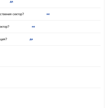
да
ствения сектор?
не
ектор?
не
ация?
да