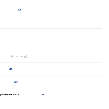
да
]
[ без отговор ]
да
да
ративен акт?
не