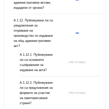
административни актове,
издадени от органа?
А.1.12. Публикувани ли са
уведомления за
откриване на
не
производство по издаване
на общ административен
акт?
А.1.12.1. Публикувани
ли са основните
[ без отговор ]
съображения за
издаване на акта?
А.1.12.2. Публикувани
ли са предложения за
формите на участие
[ без отговор ]
на заинтересовани
страни?