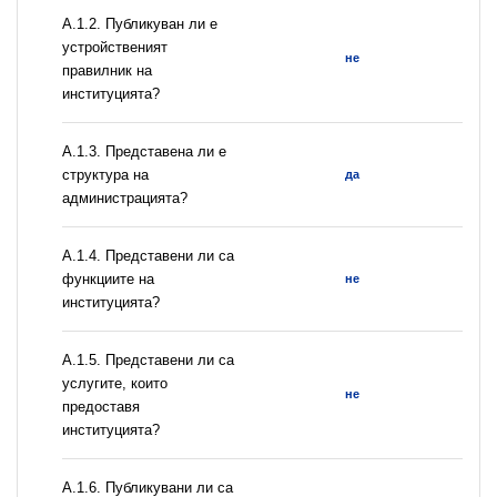
A.1.2. Публикуван ли е
устройственият
не
правилник на
институцията?
A.1.3. Представена ли е
структура на
да
администрацията?
А.1.4. Представени ли са
функциите на
не
институцията?
А.1.5. Представени ли са
услугите, които
не
предоставя
институцията?
А.1.6. Публикувани ли са