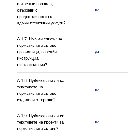
вътрешни правила,
свързани с
не
предоставянето на
административни услуги?
А.1.7. Има ли списък на
нормативните актове:
правилници, наредби,
да
инструкции,
постановления?
А.1.8. Публикувани ли са
текстовете на
не
нормативните актове,
издадени от органа?
А.1.9. Публикувани ли са
текстовете на проекти за
не
нормативните актове?