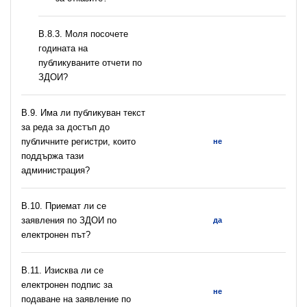
В.8.3. Моля посочете
годината на
публикуваните отчети по
ЗДОИ?
В.9. Има ли публикуван текст
за реда за достъп до
публичните регистри, които
не
поддържа тази
администрация?
В.10. Приемат ли се
заявления по ЗДОИ по
да
електронен път?
В.11. Изисква ли се
електронен подпис за
не
подаване на заявление по