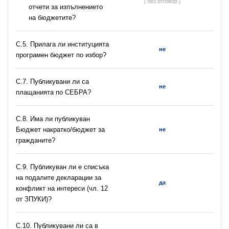
[ без отговор ]
отчети за изпълнението
на бюджетите?
С.5. Прилага ли институцията
не
програмен бюджет по избор?
С.7. Публикувани ли са
не
плащанията по СЕБРА?
С.8. Има ли публикуван
Бюджет накратко/бюджет за
не
гражданите?
C.9. Публикуван ли е списъка
на подалите декларации за
да
конфликт на интереси (чл. 12
от ЗПУКИ)?
C.10. Публикувани ли са в