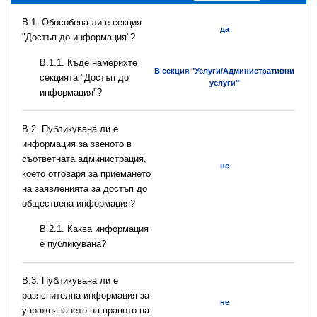
В.1. Обособена ли е секция
да
"Достъп до информация"?
В.1.1. Къде намерихте
В секция "Услуги/Административни
секцията "Достъп до
услуги"
информация"?
В.2. Публикувана ли е
информация за звеното в
съответната администрация,
не
което отговаря за приемането
на заявленията за достъп до
обществена информация?
B.2.1. Каква информация
е публикувана?
В.3. Публикувана ли е
разяснителна информация за
не
упражняването на правото на