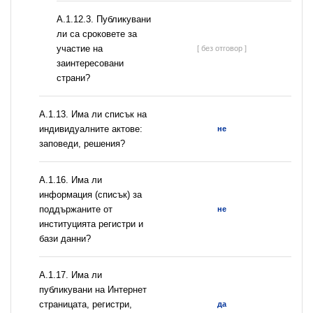
А.1.12.3. Публикувани
ли са сроковете за
участие на
[ без отговор ]
заинтересовани
страни?
А.1.13. Има ли списък на
индивидуалните актове:
не
заповеди, решения?
А.1.16. Има ли
информация (списък) за
поддържаните от
не
институцията регистри и
бази данни?
А.1.17. Има ли
публикувани на Интернет
страницата, регистри,
да