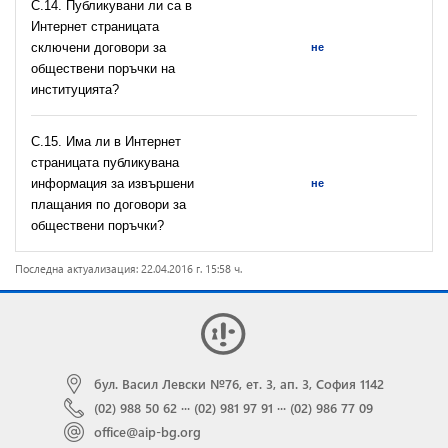
С.14. Публикувани ли са в
Интернет страницата
сключени договори за
не
обществени поръчки на
институцията?
С.15. Има ли в Интернет
страницата публикувана
информация за извършени
не
плащания по договори за
обществени поръчки?
Последна актуализация: 22.04.2016 г. 15:58 ч.
бул. Васил Левски №76, ет. 3, ап. 3, София 1142
(02) 988 50 62
···
(02) 981 97 91
···
(02) 986 77 09
office@aip-bg.org