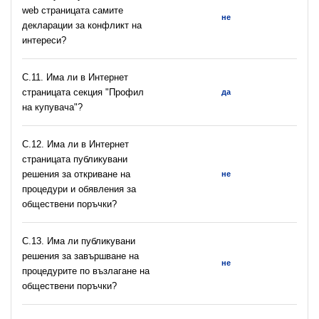
web страницата самите
не
декларации за конфликт на
интереси?
C.11. Има ли в Интернет
страницата секция "Профил
да
на купувача"?
С.12. Има ли в Интернет
страницата публикувани
решения за откриване на
не
процедури и обявления за
обществени поръчки?
С.13. Има ли публикувани
решения за завършване на
не
процедурите по възлагане на
обществени поръчки?