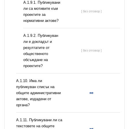
А.1.9.1. Публикувани
ли са мотивите към
[ без отговор ]
проектите за
нормативни актове?
А.1.9.2. Публикуван
ли е докладът и
резултатите от
[ без отговор ]
общественото
обсъждане на
проектите?
А.1.10. Има ли
публикуван списък на
общите административни
не
актове, издадени от
органа?
А.1.11. Публикувани ли са
текстовете на общите
не