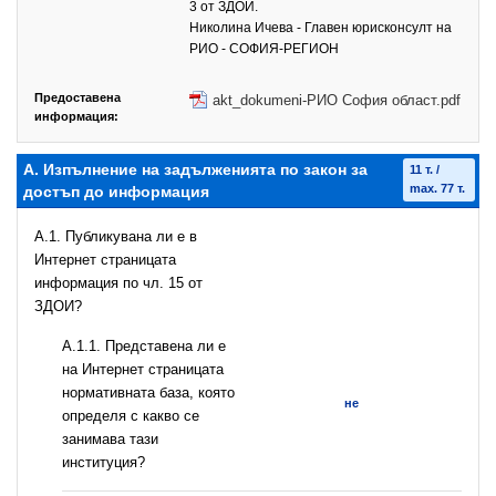
3 от ЗДОИ.
Николина Ичева - Главен юрисконсулт на
РИО - СОФИЯ-РЕГИОН
Предоставена
akt_dokumeni-РИО София област.pdf
информация:
А. Изпълнение на задълженията по закон за
11 т. /
max. 77 т.
достъп до информация
A.1. Публикувана ли е в
Интернет страницата
информация по чл. 15 от
ЗДОИ?
A.1.1. Представена ли е
на Интернет страницата
нормативната база, която
не
определя с какво се
занимава тази
институция?