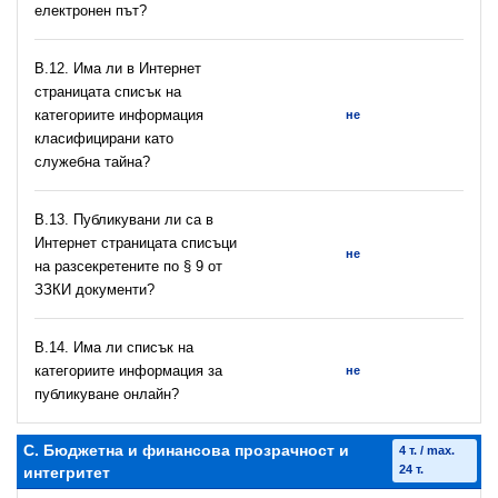
електронен път?
В.12. Има ли в Интернет
страницата списък на
категориите информация
не
класифицирани като
служебна тайна?
В.13. Публикувани ли са в
Интернет страницата списъци
не
на разсекретените по § 9 от
ЗЗКИ документи?
В.14. Има ли списък на
категориите информация за
не
публикуване онлайн?
C. Бюджетна и финансова прозрачност и
4 т. / max.
24 т.
интегритет