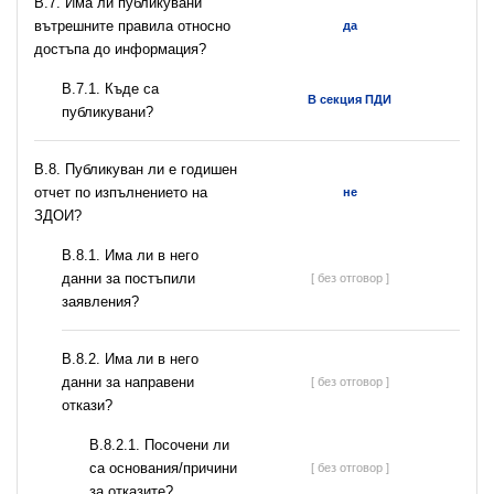
В.7. Има ли публикувани
вътрешните правила относно
да
достъпа до информация?
В.7.1. Къде са
В секция ПДИ
публикувани?
В.8. Публикуван ли е годишен
отчет по изпълнението на
не
ЗДОИ?
В.8.1. Има ли в него
данни за постъпили
[ без отговор ]
заявления?
В.8.2. Има ли в него
данни за направени
[ без отговор ]
откази?
В.8.2.1. Посочени ли
са основания/причини
[ без отговор ]
за отказите?