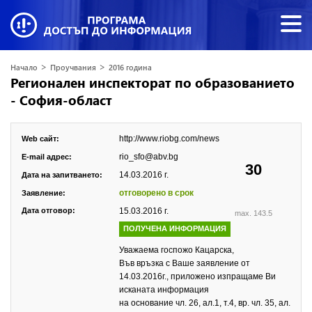
>
>
Начало
Проучвания
2016 година
Регионален инспекторат по образованието
- София-област
http://www.riobg.com/news
Web сайт:
rio_sfo@abv.bg
E-mail адрес:
30
14.03.2016 г.
Дата на запитването:
отговорено в срок
Заявление:
Дата отговор:
15.03.2016 г.
max. 143.5
ПОЛУЧЕНА ИНФОРМАЦИЯ
Уважаема госпожо Кацарска,
Във връзка с Ваше заявление от
14.03.2016г., приложено изпращаме Ви
исканата информация
на основание чл. 26, ал.1, т.4, вр. чл. 35, ал.