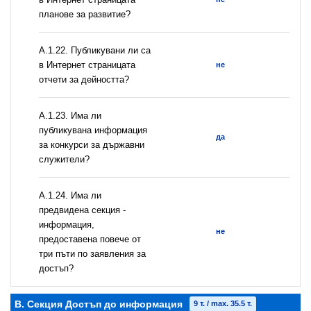
планове за развитие?
А.1.22. Публикувани ли са
в Интернет страницата
не
отчети за дейността?
А.1.23. Има ли
публикувана информация
да
за конкурси за държавни
служители?
А.1.24. Има ли
предвидена секция -
информация,
не
предоставена повече от
три пъти по заявления за
достъп?
B. Секция Достъп до информация
9 т. / max. 35.5 т.