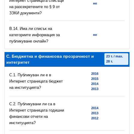
Интернет страницата списъци
не
на разсекретените по § 9 от
ЗЗКИ документи?
В.14. Има ли списък на
категориите информация за
не
публикуване онлайн?
C. Бюджетна и финансова прозрачност и
23 т. / max.
28 т.
интегритет
2016
C.1. Публикуван ли е в
2015
Интернет страницата бюджет
2014
на институцията?
2013
C.2. Публикувани ли са в
2014
Интернет страницата годишни
2013
финансови отчети на
2012
институцията?