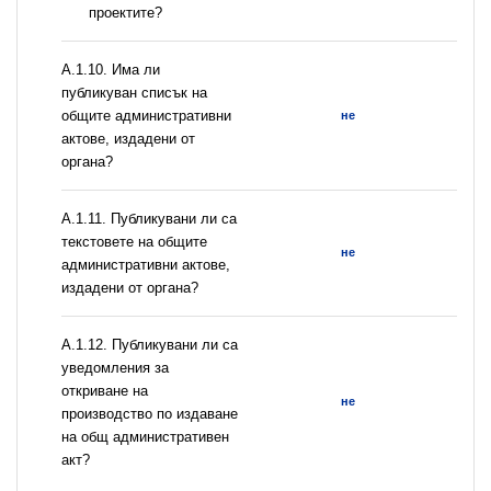
проектите?
А.1.10. Има ли
публикуван списък на
общите административни
не
актове, издадени от
органа?
А.1.11. Публикувани ли са
текстовете на общите
не
административни актове,
издадени от органа?
А.1.12. Публикувани ли са
уведомления за
откриване на
не
производство по издаване
на общ административен
акт?