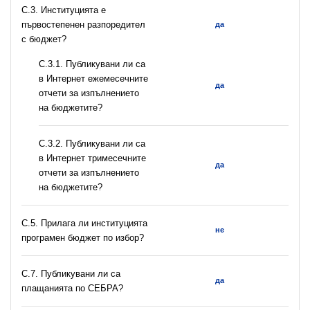
C.3. Институцията е
първостепенен разпоредител
да
с бюджет?
С.3.1. Публикувани ли са
в Интернет ежемесечните
да
отчети за изпълнението
на бюджетите?
С.3.2. Публикувани ли са
в Интернет тримесечните
да
отчети за изпълнението
на бюджетите?
С.5. Прилага ли институцията
не
програмен бюджет по избор?
С.7. Публикувани ли са
да
плащанията по СЕБРА?