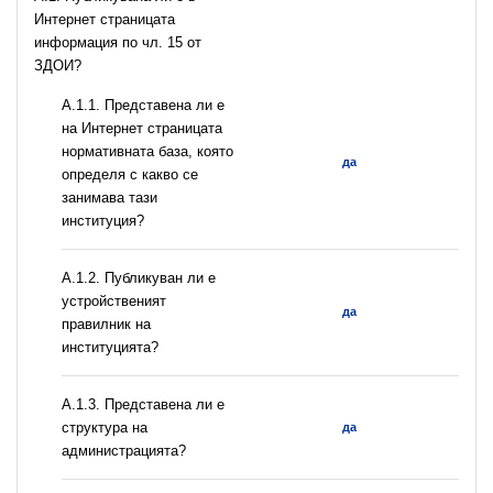
Интернет страницата
информация по чл. 15 от
ЗДОИ?
A.1.1. Представена ли е
на Интернет страницата
нормативната база, която
да
определя с какво се
занимава тази
институция?
A.1.2. Публикуван ли е
устройственият
да
правилник на
институцията?
A.1.3. Представена ли е
структура на
да
администрацията?