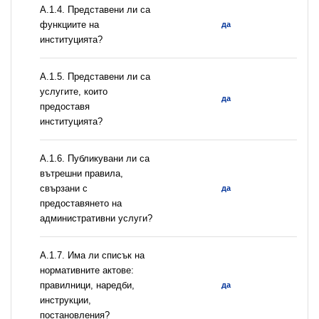
А.1.4. Представени ли са
функциите на
да
институцията?
А.1.5. Представени ли са
услугите, които
да
предоставя
институцията?
А.1.6. Публикувани ли са
вътрешни правила,
свързани с
да
предоставянето на
административни услуги?
А.1.7. Има ли списък на
нормативните актове:
правилници, наредби,
да
инструкции,
постановления?