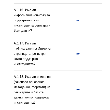
А.1.16. Има ли
информация (списък) за
поддържаните от
не
институцията регистри и
бази данни?
А.1.17. Има ли
публикувани на Интернет
страницата, регистри,
не
които поддържа
институцията?
А.1.18. Има ли описание
(законово основание,
метаданни, формати) на
не
регистрите и базите
данни, които поддържа
институцията?