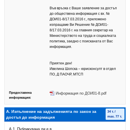
Във връзка с Ваше заявление за достъп
до обществена информация с вх. №
ДОИ01-8/17.03.2016 г., приложено
изпращаме Ви Решение № ДОИ01-
8/17.03.2016 г. на главния секретар на
Министерството на труда и социалната
политика, заедно с поисканата от Вас
информация.
Приятен ден!
Ивелина Шопска – юрисконсулт в отдел
ПО, Д ПАОЧР, МТСП
Предоставена
Информация по ДОИ01-8.pdf
информация:
А. Изпълнение на задълженията по закон за
34 т. /
max. 77 т.
достъп до информация
A.1. Публикувана ли е в