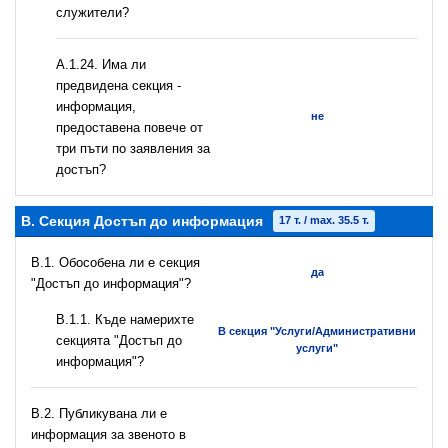
служители?
А.1.24. Има ли
предвидена секция -
информация,
не
предоставена повече от
три пъти по заявления за
достъп?
B. Секция Достъп до информация
17 т. / max. 35.5 т.
В.1. Обособена ли е секция
да
"Достъп до информация"?
В.1.1. Къде намерихте
В секция "Услуги/Административни
секцията "Достъп до
услуги"
информация"?
В.2. Публикувана ли е
информация за звеното в