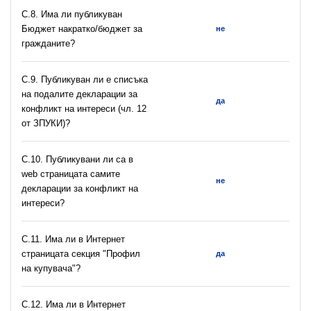
С.8. Има ли публикуван
Бюджет накратко/бюджет за
не
гражданите?
C.9. Публикуван ли е списъка
на подалите декларации за
да
конфликт на интереси (чл. 12
от ЗПУКИ)?
C.10. Публикувани ли са в
web страницата самите
не
декларации за конфликт на
интереси?
C.11. Има ли в Интернет
страницата секция "Профил
да
на купувача"?
С.12. Има ли в Интернет