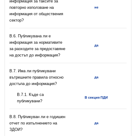
информация за таксите за
повторно използване на
не
информация от обществения
сектор?
В.6. Публикувана ли е
информация за нормативите
да
за разходите за предоставяне
на достъп до информация?
В.7. Има ли публикувани
вътрешните правила относно
да
достъпа до информация?
В.7.1. Къде са
В секция ПДИ
публикувани?
В.8. Публикуван ли е годишен
отчет по изпълнението на
да
ЗДОИ?