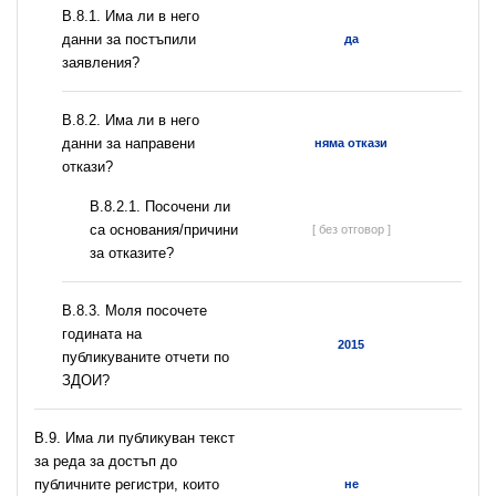
В.8.1. Има ли в него
данни за постъпили
да
заявления?
В.8.2. Има ли в него
данни за направени
няма откази
откази?
В.8.2.1. Посочени ли
са основания/причини
[ без отговор ]
за отказите?
В.8.3. Моля посочете
годината на
2015
публикуваните отчети по
ЗДОИ?
В.9. Има ли публикуван текст
за реда за достъп до
публичните регистри, които
не