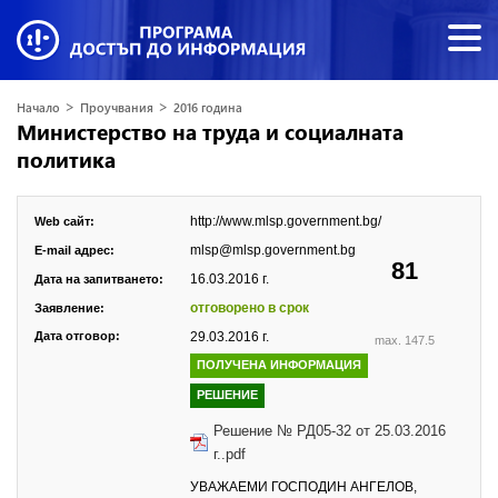
>
>
Начало
Проучвания
2016 година
Министерство на труда и социалната
политика
http://www.mlsp.government.bg/
Web сайт:
mlsp@mlsp.government.bg
E-mail адрес:
81
16.03.2016 г.
Дата на запитването:
отговорено в срок
Заявление:
Дата отговор:
29.03.2016 г.
max. 147.5
ПОЛУЧЕНА ИНФОРМАЦИЯ
РЕШЕНИЕ
Решение № РД05-32 от 25.03.2016
г..pdf
УВАЖАЕМИ ГОСПОДИН АНГЕЛОВ,