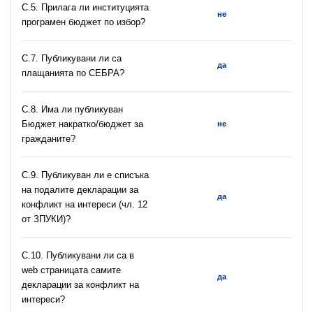
С.5. Прилага ли институцията
не
програмен бюджет по избор?
С.7. Публикувани ли са
да
плащанията по СЕБРА?
С.8. Има ли публикуван
Бюджет накратко/бюджет за
не
гражданите?
C.9. Публикуван ли е списъка
на подалите декларации за
да
конфликт на интереси (чл. 12
от ЗПУКИ)?
C.10. Публикувани ли са в
web страницата самите
да
декларации за конфликт на
интереси?