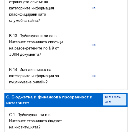
страницата списък на
категориите информация
не
класифицирани като
служебна тайна?
В.13. Публикувани ли са в
Интернет страницата списъци
не
на разсекретените по § 9 от
ЗЗКИ документи?
В.14. Има ли списък на
категориите информация за
не
публикуване онлайн?
C. Бюджетна и финансова прозрачност и
18 т. / max.
28 т.
интегритет
C.1. Публикуван ли е в
Интернет страницата бюджет
на институцията?