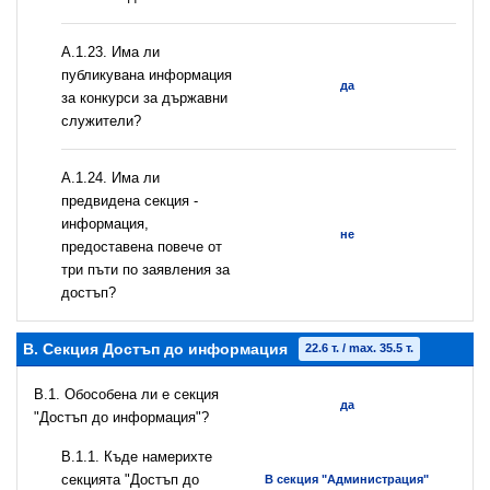
А.1.23. Има ли
публикувана информация
да
за конкурси за държавни
служители?
А.1.24. Има ли
предвидена секция -
информация,
не
предоставена повече от
три пъти по заявления за
достъп?
B. Секция Достъп до информация
22.6 т. / max. 35.5 т.
В.1. Обособена ли е секция
да
"Достъп до информация"?
В.1.1. Къде намерихте
секцията "Достъп до
В секция "Администрация"