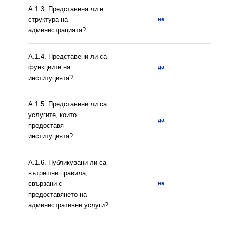
A.1.3. Представена ли е
структура на
не
администрацията?
А.1.4. Представени ли са
функциите на
да
институцията?
А.1.5. Представени ли са
услугите, които
да
предоставя
институцията?
А.1.6. Публикувани ли са
вътрешни правила,
свързани с
не
предоставянето на
административни услуги?