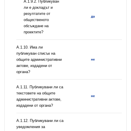
А.1.9.2. Публикуван
ли е докладът и
резултатите от
да
общественото
обсъждане на
проектите?
А.1.10. Има ли
публикуван списък на
общите административни
не
актове, издадени от
органа?
А.1.11. Публикувани ли са
текстовете на общите
не
административни актове,
издадени от органа?
А.1.12. Публикувани ли са
уведомления за