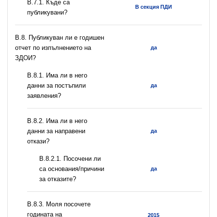
В.7.1. Къде са
В секция ПДИ
публикувани?
В.8. Публикуван ли е годишен
отчет по изпълнението на
да
ЗДОИ?
В.8.1. Има ли в него
данни за постъпили
да
заявления?
В.8.2. Има ли в него
данни за направени
да
откази?
В.8.2.1. Посочени ли
са основания/причини
да
за отказите?
В.8.3. Моля посочете
годината на
2015