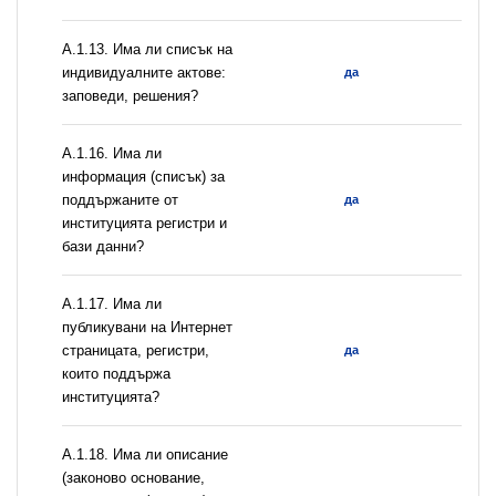
А.1.13. Има ли списък на
индивидуалните актове:
да
заповеди, решения?
А.1.16. Има ли
информация (списък) за
поддържаните от
да
институцията регистри и
бази данни?
А.1.17. Има ли
публикувани на Интернет
страницата, регистри,
да
които поддържа
институцията?
А.1.18. Има ли описание
(законово основание,