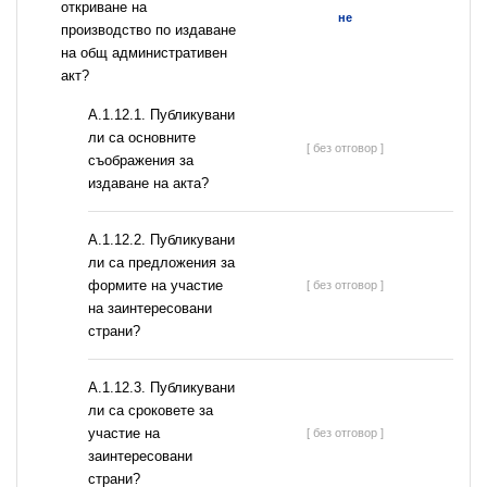
откриване на
не
производство по издаване
на общ административен
акт?
А.1.12.1. Публикувани
ли са основните
[ без отговор ]
съображения за
издаване на акта?
А.1.12.2. Публикувани
ли са предложения за
формите на участие
[ без отговор ]
на заинтересовани
страни?
А.1.12.3. Публикувани
ли са сроковете за
участие на
[ без отговор ]
заинтересовани
страни?