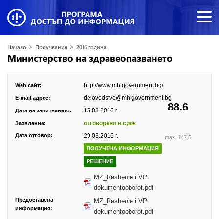
>
>
Начало
Проучвания
2016 година
Министерство на здравеопазването
http://www.mh.government.bg/
Web сайт:
delovodstvo@mh.government.bg
E-mail адрес:
88.6
15.03.2016 г.
Дата на запитването:
отговорено в срок
Заявление:
Дата отговор:
29.03.2016 г.
max. 147.5
ПОЛУЧЕНА ИНФОРМАЦИЯ
РЕШЕНИЕ
MZ_Reshenie i VP
dokumentooborot.pdf
Предоставена
MZ_Reshenie i VP
информация:
dokumentooborot.pdf