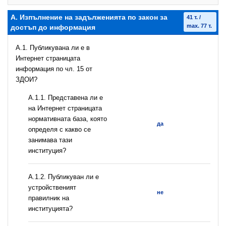
А. Изпълнение на задълженията по закон за
41 т. /
max. 77 т.
достъп до информация
A.1. Публикувана ли е в
Интернет страницата
информация по чл. 15 от
ЗДОИ?
A.1.1. Представена ли е
на Интернет страницата
нормативната база, която
да
определя с какво се
занимава тази
институция?
A.1.2. Публикуван ли е
устройственият
не
правилник на
институцията?