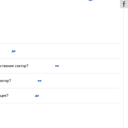
да
ствения сектор?
не
ектор?
не
ация?
да