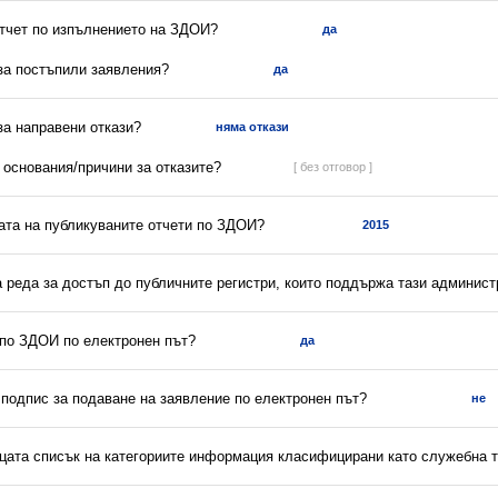
отчет по изпълнението на ЗДОИ?
да
 за постъпили заявления?
да
 за направени откази?
няма откази
а основания/причини за отказите?
[ без отговор ]
ната на публикуваните отчети по ЗДОИ?
2015
а реда за достъп до публичните регистри, които поддържа тази админис
 по ЗДОИ по електронен път?
да
 подпис за подаване на заявление по електронен път?
не
ицата списък на категориите информация класифицирани като служебна 