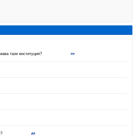
имава тази институция?
не
и?
да