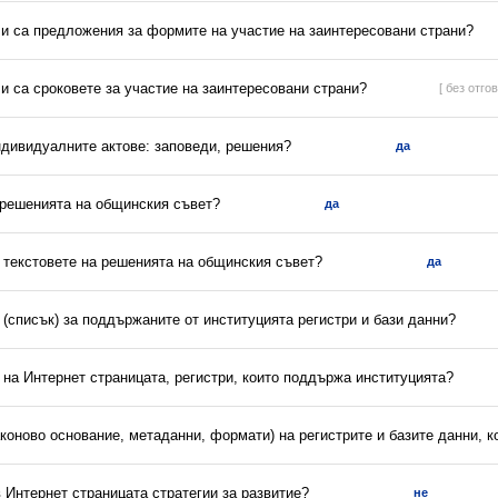
ли са предложения за формите на участие на заинтересовани страни?
ли са сроковете за участие на заинтересовани страни?
[ без отгов
ндивидуалните актове: заповеди, решения?
да
а решенията на общинския съвет?
да
и текстовете на решенията на общинския съвет?
да
(списък) за поддържаните от институцията регистри и бази данни?
 на Интернет страницата, регистри, които поддържа институцията?
аконово основание, метаданни, формати) на регистрите и базите данни, 
в Интернет страницата стратегии за развитие?
не