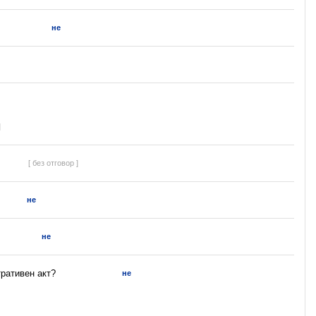
не
]
[ без отговор ]
не
не
ративен акт?
не