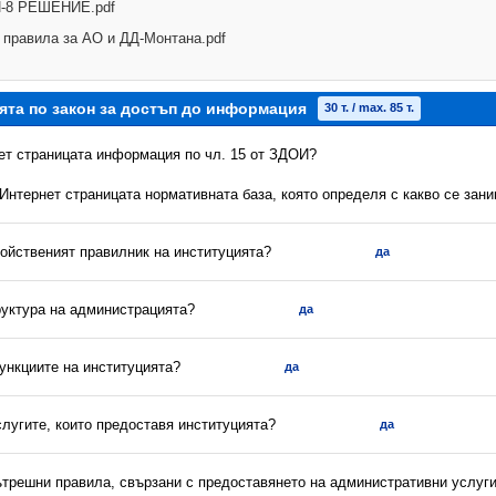
-8 РЕШЕНИЕ.pdf
 правила за АО и ДД-Монтана.pdf
ята по закон за достъп до информация
30 т. / max. 85 т.
нет страницата информация по чл. 15 от ЗДОИ?
 Интернет страницата нормативната база, която определя с какво се зан
ройственият правилник на институцията?
да
руктура на администрацията?
да
ункциите на институцията?
да
слугите, които предоставя институцията?
да
вътрешни правила, свързани с предоставянето на административни услуг