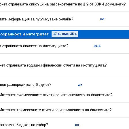
рнет страницата списъци на разсекретените по § 9 от ЗЗКИ документи?
риите информация за публикуване онлайн?
не
озрачност и интегритет
17 т. / max. 35 т.
ет страницата бюджет на институцията?
2016
рнет страницата годишни финансови отчети на институцията?
енен разпоредител с бюджет?
да
в Интернет ежемесечните отчети за изпълнението на бюджетите?
 Интернет тримесечните отчети за изпълнението на бюджетите?
програмен бюджет по избор?
не