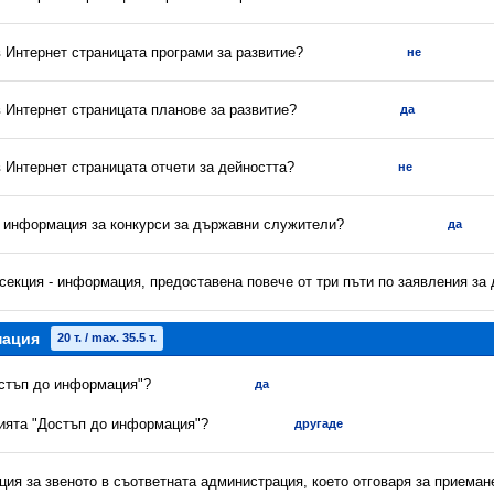
в Интернет страницата програми за развитие?
не
в Интернет страницата планове за развитие?
да
в Интернет страницата отчети за дейността?
не
а информация за конкурси за държавни служители?
да
секция - информация, предоставена повече от три пъти по заявления за
мация
20 т. / max. 35.5 т.
остъп до информация"?
да
цията "Достъп до информация"?
другаде
ия за звеното в съответната администрация, което отговаря за приеман