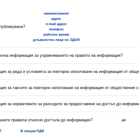
наименование
адрес
e-mail адрес
 публикувана?
телефон
работно време
длъжностно лице по ЗДОИ
телна информация за упражняването на правото на информация?
ция за реда и условията за повторно използване на информация от обще
ция за таксите за повторно използване на информация от обществения с
ция за нормативите за разходите за предоставяне на достъп до информ
ешните правила относно достъпа до информация?
да
?
В секция ПДИ