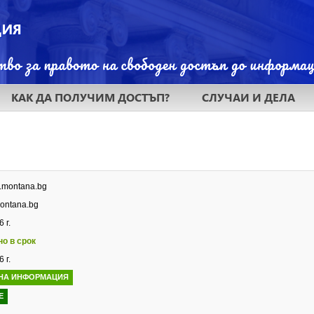
КАК ДА ПОЛУЧИМ ДОСТЪП?
СЛУЧАИ И ДЕЛА
w.montana.bg
ntana.bg
 г.
но в срок
 г.
НА ИНФОРМАЦИЯ
Е