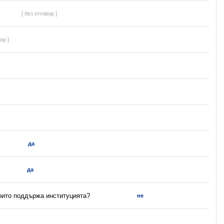
[ без отговор ]
ор ]
да
да
които поддържа институцията?
не