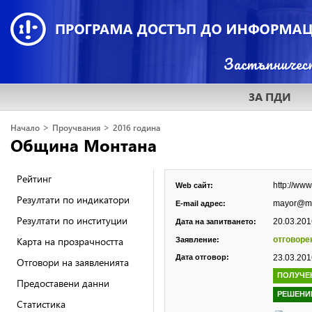
ЗА ПДИ
>
>
Начало
Проучвания
2016 година
Община Монтана
Рейтинг
http://ww
Web сайт:
Резултати по индикатори
mayor@mo
E-mail адрес:
Резултати по институции
20.03.2016
Дата на запитването:
Карта на прозрачността
отговоре
Заявление:
Дата отговор:
23.03.2016
Отговори на заявленията
ПОЛУЧЕ
Предоставени данни
РЕШЕНИ
Статистика