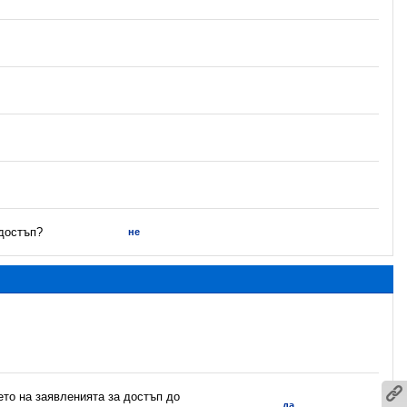
 достъп?
не
ето на заявленията за достъп до
да