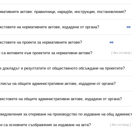
рмативните актове: правилници, наредби, инструкции, постановления?
екстовете на нормативните актове, издадени от органа?
не
екстовете на проекти за нормативните актове?
не
и са мотивите към проектите за нормативни актове?
[ без отговор 
 е докладът и резултатите от общественото обсъждане на проектите?
списък на общите административни актове, издадени от органа?
текстовете на общите административни актове, издадени от органа?
 уведомления за откриване на производство по издаване на общ админист
ли са основните съображения за издаване на акта?
[ без отговор ]