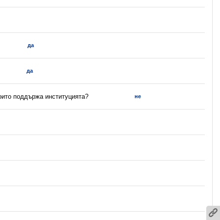
да
да
които поддържа институцията?
не