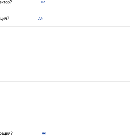
ектор?
не
ация?
да
трация?
не