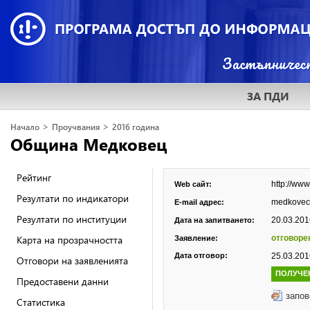
ЗА ПДИ
>
>
Начало
Проучвания
2016 година
Община Медковец
Рейтинг
http://ww
Web сайт:
Резултати по индикатори
medkovec
E-mail адрес:
Резултати по институции
20.03.2016
Дата на запитването:
Карта на прозрачността
отговоре
Заявление:
Дата отговор:
25.03.2016
Отговори на заявленията
ПОЛУЧЕ
Предоставени данни
запов
Статистика