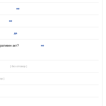
не
не
да
ративен акт?
не
[ без отговор ]
ор ]