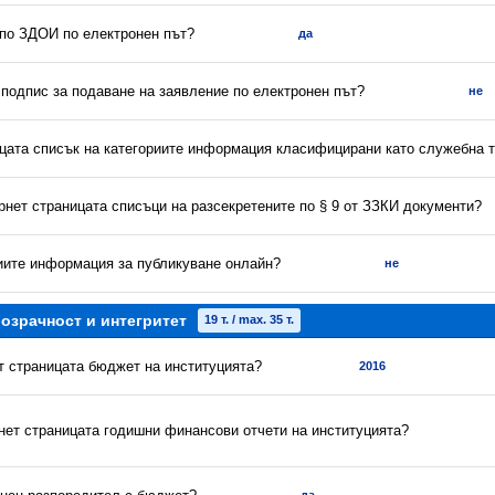
 по ЗДОИ по електронен път?
да
 подпис за подаване на заявление по електронен път?
не
ицата списък на категориите информация класифицирани като служебна 
рнет страницата списъци на разсекретените по § 9 от ЗЗКИ документи?
риите информация за публикуване онлайн?
не
озрачност и интегритет
19 т. / max. 35 т.
ет страницата бюджет на институцията?
2016
рнет страницата годишни финансови отчети на институцията?