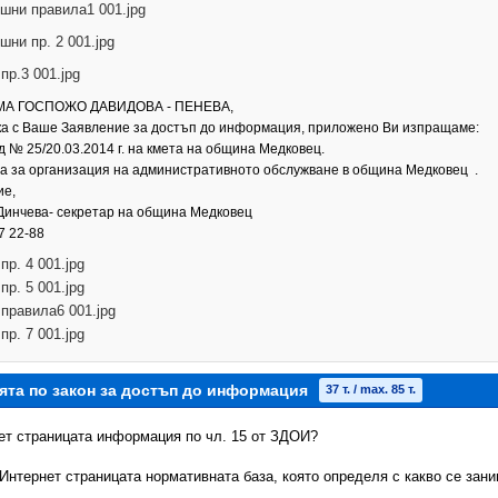
шни правила1 001.jpg
шни пр. 2 001.jpg
 пр.3 001.jpg
А ГОСПОЖО ДАВИДОВА - ПЕНЕВА,
ка с Ваше Заявление за достъп до информация, приложено Ви изпращаме:
д № 25/20.03.2014 г. на кмета на община Медковец.
ла за организация на административното обслужване в община Медковец .
ие,
инчева- секретар на община Медковец
27 22-88
 пр. 4 001.jpg
 пр. 5 001.jpg
 правила6 001.jpg
 пр. 7 001.jpg
ята по закон за достъп до информация
37 т. / max. 85 т.
нет страницата информация по чл. 15 от ЗДОИ?
 Интернет страницата нормативната база, която определя с какво се зан