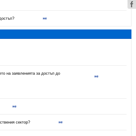
 достъп?
не
ето на заявленията за достъп до
не
не
ствения сектор?
не