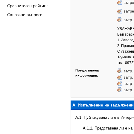
вътре
Сравнителен рейтинг
вътре
Свързани въпроси
вътр.
УВАЖАЕМ
Във връз
1. Запове
2. Прави
С уважен
Румяна Д
тел. 097
Предоставена
вътр.
информация:
вътр.
вътр.
вътр.
А. Изпълнение на задължени
A.1. Публикувана ли е в Интер
A.1.1. Представена ли е на