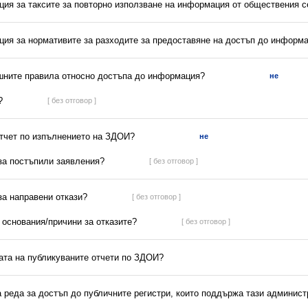
ция за таксите за повторно използване на информация от обществения с
ция за нормативите за разходите за предоставяне на достъп до информ
ешните правила относно достъпа до информация?
не
?
[ без отговор ]
отчет по изпълнението на ЗДОИ?
не
 за постъпили заявления?
[ без отговор ]
 за направени откази?
[ без отговор ]
а основания/причини за отказите?
[ без отговор ]
ната на публикуваните отчети по ЗДОИ?
а реда за достъп до публичните регистри, които поддържа тази админис