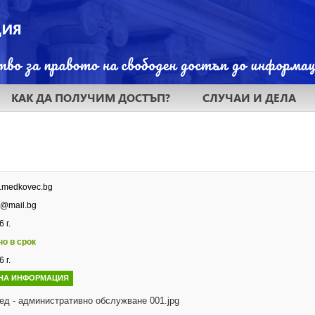
КАК ДА ПОЛУЧИМ ДОСТЪП?
СЛУЧАИ И ДЕЛА
w.medkovec.bg
@mail.bg
 г.
но в срок
 г.
НА ИНФОРМАЦИЯ
ед - административно обслужване 001.jpg