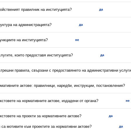
ройственият правилник на институцията?
да
руктура на администрацията?
да
ункциите на институцията?
не
слугите, които предоставя институцията?
да
вътрешни правила, свързани с предоставянето на административни услуг
рмативните актове: правилници, наредби, инструкции, постановления?
екстовете на нормативните актове, издадени от органа?
не
екстовете на проекти за нормативните актове?
да
и са мотивите към проектите за нормативни актове?
да