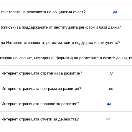
и текстовете на решенията на общинския съвет?
да
(списък) за поддържаните от институцията регистри и бази данни?
 на Интернет страницата, регистри, които поддържа институцията?
аконово основание, метаданни, формати) на регистрите и базите данни, 
в Интернет страницата стратегии за развитие?
да
в Интернет страницата програми за развитие?
да
в Интернет страницата планове за развитие?
да
в Интернет страницата отчети за дейността?
не