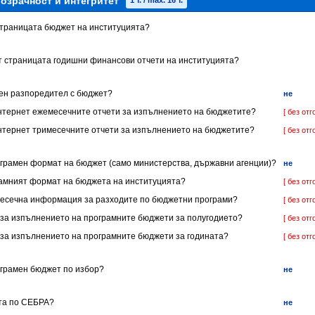
озрачност и интегритет
1 т. / max. 16 т.
 страницата бюджет на институцията?
ет страницата годишни финансови отчети на институцията?
нен разпоредител с бюджет?
не
 Интернет ежемесечните отчети за изпълнението на бюджетите?
[ без отг
 Интернет тримесечните отчети за изпълнението на бюджетите?
[ без отг
ограмен формат на бюджет (само министерства, държавни агенции)?
не
грамният формат на бюджета на институцията?
[ без отг
имесечна информация за разходите по бюджетни програми?
[ без отг
ет за изпълнението на програмните бюджети за полугодието?
[ без отг
т за изпълнението на програмните бюджети за годината?
[ без отг
ограмен бюджет по избор?
не
ята по СЕБРА?
не