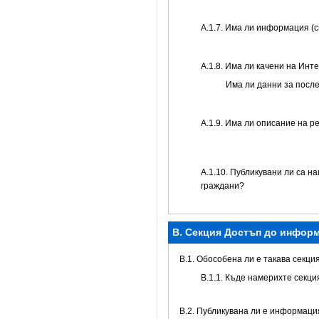
А.1.7. Има ли информация (
А.1.8. Има ли качени на Инт
Има ли данни за посл
А.1.9. Има ли описание на р
А.1.10. Публикувани ли са н
граждани?
B. Секция Достъп до инфор
В.1. Обособена ли е такава секци
В.1.1. Къде намерихте секц
В.2. Публикувана ли е информаци