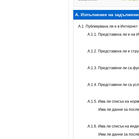
А. Изпълнение на задължени
A.1. Публикувана ли е в Интерне
A.1.1. Представена ли е на 
A.1.2. Представена ли е стр
А.1.3. Представени ли са ф
А.1.4. Представени ли са ус
А.1.5. Има ли списък на нор
Има ли данни за посл
А.1.6. Има ли списък на инд
Има ли данни за посл