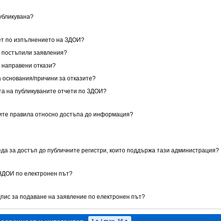
публикувана?
чет по изпълнението на ЗДОИ?
за постъпили заявления?
за направени откази?
са основания/причини за отказите?
ата на публикуваните отчети по ЗДОИ?
ните правила относно достъпа до информация?
реда за достъп до публичните регистри, които поддържа тази администрация?
 ЗДОИ по електронен път?
дпис за подаване на заявление по електронен път?