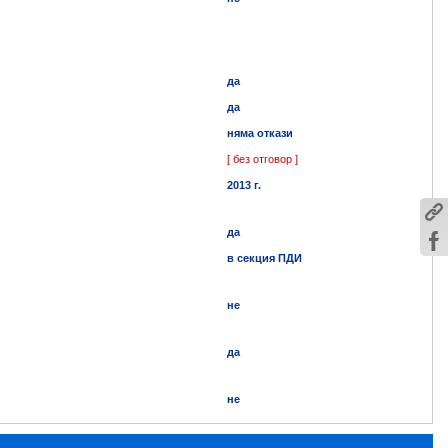
да
да
няма откази
[ без отговор ]
2013 г.
да
в секция ПДИ
не
да
не