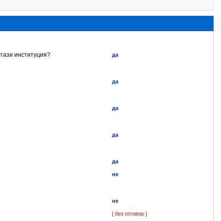
 тази институция?
да
да
да
да
да
не
не
[ без отговор ]