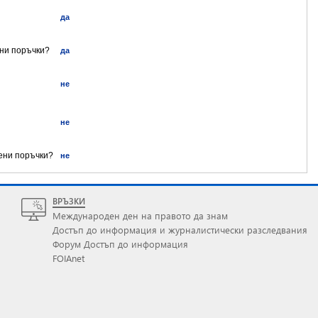
да
ени поръчки?
да
не
не
ени поръчки?
не
ВРЪЗКИ
Международен ден на правото да знам
Достъп до информация и журналистически разследвания
Форум Достъп до информация
FOIAnet