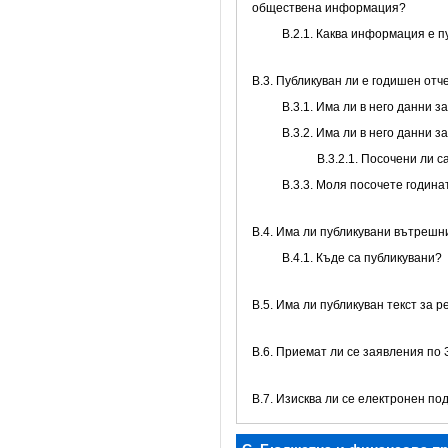
обществена информация?
B.2.1. Каква информация е 
В.3. Публикуван ли е годишен от
В.3.1. Има ли в него данни 
В.3.2. Има ли в него данни 
В.3.2.1. Посочени ли 
В.3.3. Моля посочете годин
В.4. Има ли публикувани вътреш
В.4.1. Къде са публикувани?
В.5. Има ли публикуван текст за 
В.6. Приемат ли се заявления по
В.7. Изисква ли се електронен по