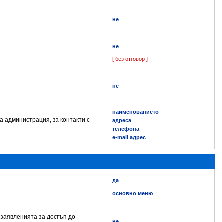
не
не
[ без отговор ]
не
наименованието
а администрация, за контакти с
адреса
телефона
e-mail адрес
да
основно меню
 заявленията за достъп до
не