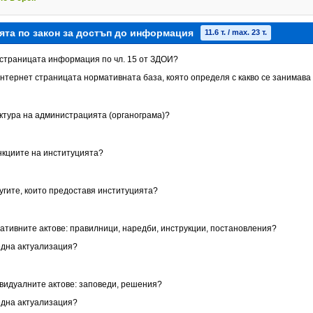
ята по закон за достъп до информация
11.6 т. / max. 23 т.
т страницата информация по чл. 15 от ЗДОИ?
Интернет страницата нормативната база, която определя с какво се занимава
уктура на администрацията (органограма)?
ункциите на институцията?
лугите, които предоставя институцията?
мативните актове: правилници, наредби, инструкции, постановления?
една актуализация?
ивидуалните актове: заповеди, решения?
една актуализация?