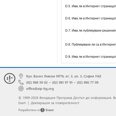
D.5. Има ли в Интернет страница
D.6. Има ли в Интернет страница
D.7. Има ли публикувани решения
D.8. Публикувани ли са в Интерн
D.9. Има ли в Интернет страниц
бул. Васил Левски №76, ет. 3, ап. 3, София 1142
(02) 988 50 62
···
(02) 981 97 91
···
(02) 986 77 09
office@aip-bg.org
© 1999-2026 Фондация Програма Достъп до информация.
В
Екип
|
Декларация за поверителност
Разработено от