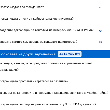
акратко/бюджет за гражданите?
не
т страницата отчети за дейността на институцията?
 подалите декларации за конфликт на интереси (чл. 12 от ЗПУКИ)?
да
траницата самите декларации за конфликт на интереси?
не
а основата на други задължения
3.5 т. / max. 10 т.
а секция, в която да се предлагат проекти за нормативни актове?
ктуализация?
т страницата програми и стратегии за развитие?
та списък на категориите информация класифицирани като служебна тайна?
т страницата списъци на разсекретените по § 9 от ЗЗКИ документи?