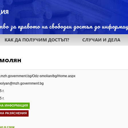
КАК ДА ПОЛУЧИМ ДОСТЪП?
СЛУЧАИ И ДЕЛА
Смолян
w.mzh.government.bg/Odz-smolian/bg/Home.aspx
lyan@mzh.government.bg
 г.
 г.
НА ИНФОРМАЦИЯ
 НА РАЗЯСНЕНИЯ
но в срок