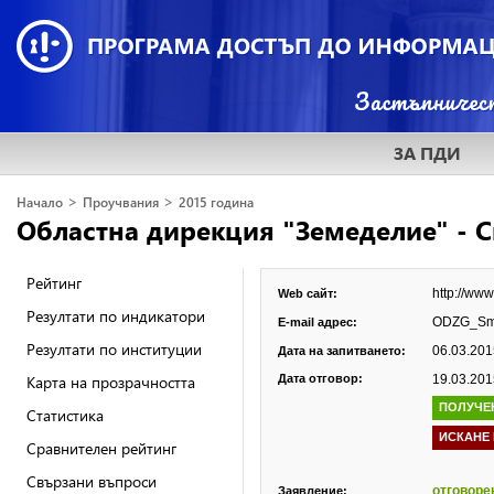
ЗА ПДИ
>
>
Начало
Проучвания
2015 година
Областна дирекция "Земеделие" - 
Рейтинг
http://ww
Web сайт:
Резултати по индикатори
ODZG_Smo
E-mail адрес:
Резултати по институции
06.03.2015
Дата на запитването:
Карта на прозрачността
Дата отговор:
19.03.2015
ПОЛУЧЕ
Статистика
ИСКАНЕ
Сравнителен рейтинг
Свързани въпроси
отговоре
Заявление: