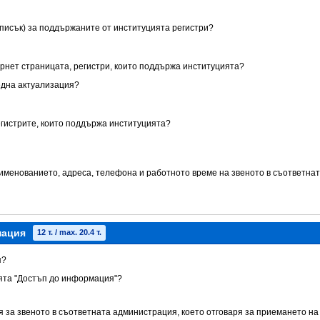
списък) за поддържаните от институцията регистри?
ернет страницата, регистри, които поддържа институцията?
една актуализация?
егистрите, които поддържа институцията?
аименованието, адреса, телефона и работното време на звеното в съответнат
мация
12 т. / max. 20.4 т.
я?
ията "Достъп до информация"?
я за звеното в съответната администрация, което отговаря за приемането на