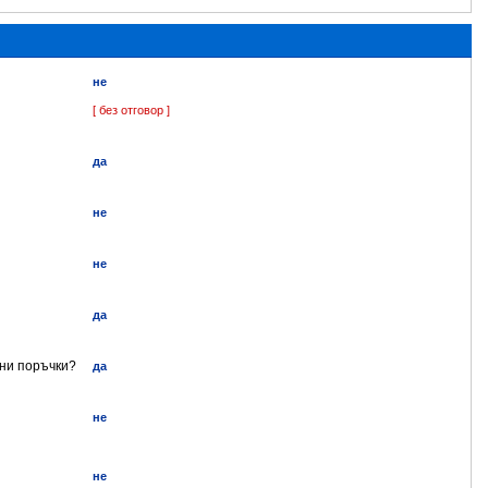
не
[ без отговор ]
да
не
не
да
ени поръчки?
да
не
не