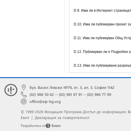
D.9. Има ли в Интернет страниц
D.10. Има ли публикуван проект 
D.11. Има ли публикуван Общ Уст
D.12. Публикуван ли е Подробен 
D.13. Има ли публикувани разреш
бул. Васил Левски №76, ет. 3, ап. 3, София 1142
(02) 988 50 62
···
(02) 981 97 91
···
(02) 986 77 09
office@aip-bg.org
© 1999-2026 Фондация Програма Достъп до информация.
В
Екип
|
Декларация за поверителност
Разработено от