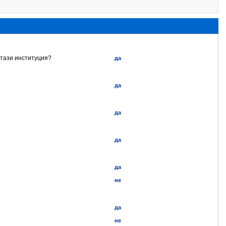
 тази институция?
да
да
да
да
да
не
да
не