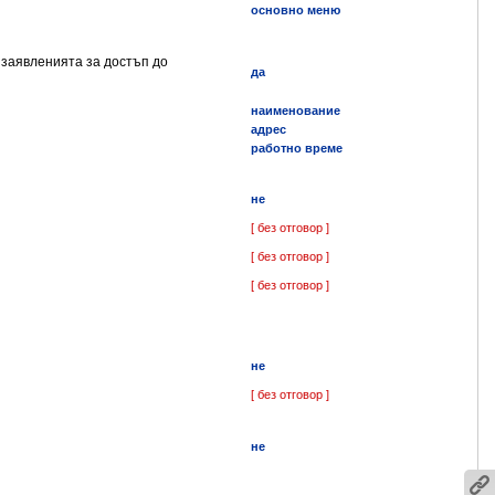
основно меню
 заявленията за достъп до
да
наименование
адрес
работно време
не
[ без отговор ]
[ без отговор ]
[ без отговор ]
не
[ без отговор ]
не