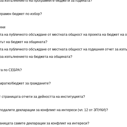
т за изпълнението на програмните бюджети за годината?
ограмен бюджет по избор?
щини
тата на публичното обсъждане от местната общност на проекта на бюджет на
ектът на бюджет на общината?
тата на публичното обсъждане от местната общност на годишния отчет за из
ет за изпълнението на бюджета на общината?
ята по СЕБРА?
акратко/бюджет за гражданите?
т страницата отчети за дейността на институцията?
 подалите декларации за конфликт на интереси (чл. 12 от ЗПУКИ)?
траницата самите декларации за конфликт на интереси?