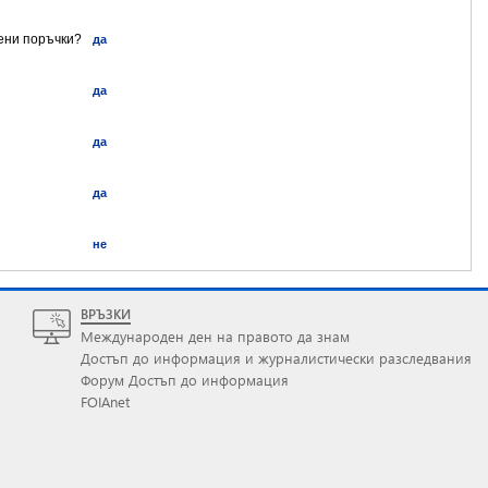
ени поръчки?
да
да
да
да
не
ВРЪЗКИ
Международен ден на правото да знам
Достъп до информация и журналистически разследвания
Форум Достъп до информация
FOIAnet