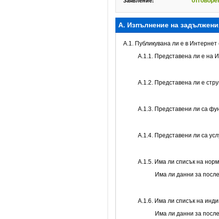
отговоре
Заявление:
А. Изпълнение на задължени
A.1. Публикувана ли е в Интерне
A.1.1. Представена ли е на 
A.1.2. Представена ли е стр
А.1.3. Представени ли са ф
А.1.4. Представени ли са ус
А.1.5. Има ли списък на нор
Има ли данни за посл
А.1.6. Има ли списък на инд
Има ли данни за посл