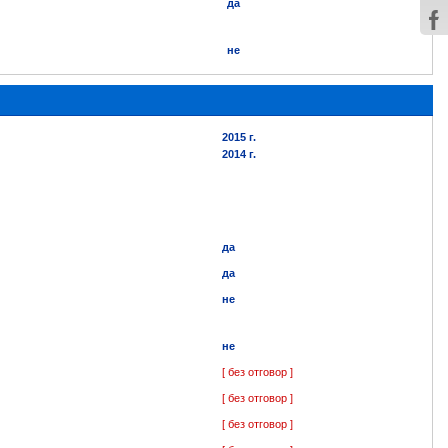
да
не
2015 г.
2014 г.
да
да
не
не
[ без отговор ]
[ без отговор ]
[ без отговор ]