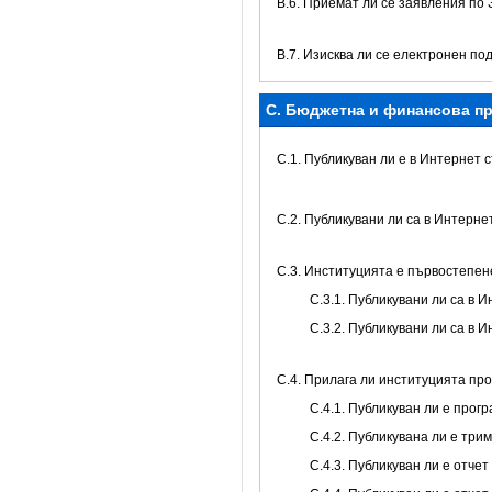
В.6. Приемат ли се заявления по
В.7. Изисква ли се електронен по
C. Бюджетна и финансова пр
C.1. Публикуван ли е в Интернет
C.2. Публикувани ли са в Интерн
C.3. Институцията е първостепе
С.3.1. Публикувани ли са в
С.3.2. Публикувани ли са в
С.4. Прилага ли институцията пр
С.4.1. Публикуван ли е про
С.4.2. Публикувана ли е тр
С.4.3. Публикуван ли е отч