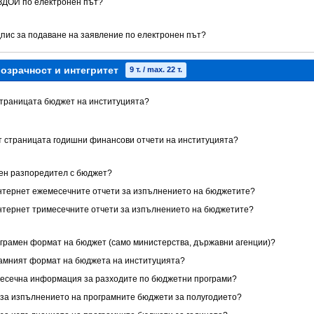
 ЗДОИ по електронен път?
дпис за подаване на заявление по електронен път?
озрачност и интегритет
9 т. / max. 22 т.
 страницата бюджет на институцията?
ет страницата годишни финансови отчети на институцията?
нен разпоредител с бюджет?
 Интернет ежемесечните отчети за изпълнението на бюджетите?
 Интернет тримесечните отчети за изпълнението на бюджетите?
ограмен формат на бюджет (само министерства, държавни агенции)?
грамният формат на бюджета на институцията?
имесечна информация за разходите по бюджетни програми?
ет за изпълнението на програмните бюджети за полугодието?