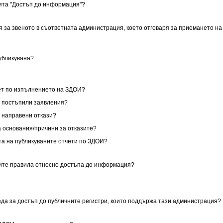
ията "Достъп до информация"?
я за звеното в съответната администрация, което отговаря за приемането на
публикувана?
чет по изпълнението на ЗДОИ?
за постъпили заявления?
за направени откази?
са основания/причини за отказите?
ата на публикуваните отчети по ЗДОИ?
ните правила относно достъпа до информация?
реда за достъп до публичните регистри, които поддържа тази администрация?