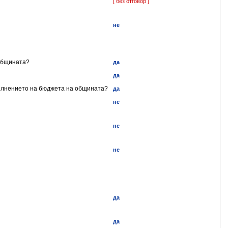
[ без отговор ]
не
 общината?
да
да
пълнението на бюджета на общината?
да
не
не
не
да
да