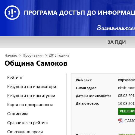
ЗА ПДИ
>
>
Начало
Проучвания
2015 година
Община Самоков
Рейтинг
http://sam
Web сайт:
Резултати по индикатори
obsh_sam
E-mail адрес:
Резултати по институции
05.03.2015
Дата на запитването:
Карта на прозрачността
Дата отговор:
16.03.2015
РЕШЕНИ
Статистика
САМО
Сравнителен рейтинг
Свързани въпроси