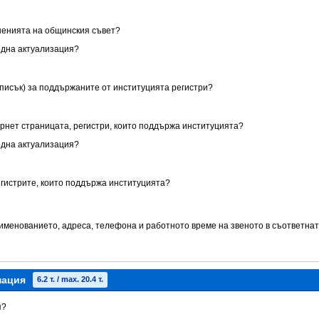
ешенията на общинския съвет?
една актуализация?
списък) за поддържаните от институцията регистри?
ернет страницата, регистри, които поддържа институцията?
една актуализация?
егистрите, които поддържа институцията?
аименованието, адреса, телефона и работното време на звеното в съответнат
мация
6.2 т. / max. 20.4 т.
я?