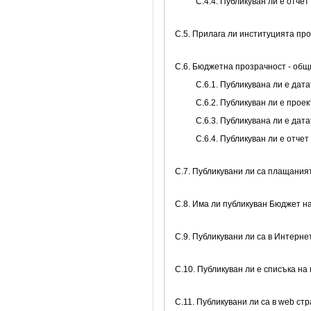
С.4.4. Публикуван ли е отче
С.5. Прилага ли институцията пр
C.6. Бюджетна прозрачност - об
С.6.1. Публикувана ли е да
С.6.2. Публикуван ли е про
С.6.3. Публикувана ли е да
С.6.4. Публикуван ли е отч
С.7. Публикувани ли са плащани
С.8. Има ли публикуван Бюджет н
C.9. Публикувани ли са в Интерне
C.10. Публикуван ли е списъка на
C.11. Публикувани ли са в web с