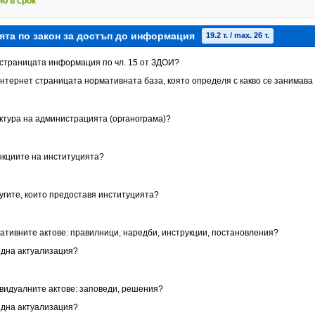
но в срок
ята по закон за достъп до информация
19.2 т. / max. 26 т.
т страницата информация по чл. 15 от ЗДОИ?
Интернет страницата нормативната база, която определя с какво се занимава
уктура на администрацията (органограма)?
ункциите на институцията?
лугите, които предоставя институцията?
мативните актове: правилници, наредби, инструкции, постановления?
една актуализация?
ивидуалните актове: заповеди, решения?
една актуализация?