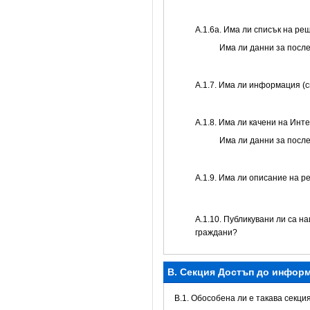
А.1.6а. Има ли списък на р
Има ли данни за посл
А.1.7. Има ли информация (
А.1.8. Има ли качени на Инт
Има ли данни за посл
А.1.9. Има ли описание на р
А.1.10. Публикувани ли са н
граждани?
B. Секция Достъп до инфор
В.1. Обособена ли е такава секци