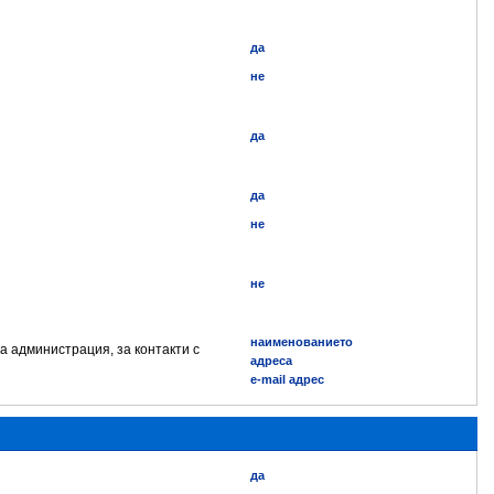
да
не
да
да
не
не
наименованието
а администрация, за контакти с
адреса
e-mail адрес
да