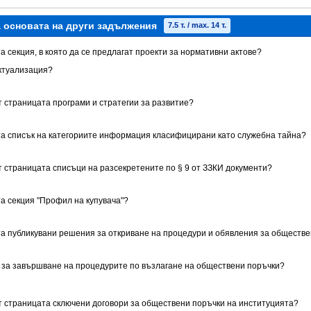
а основата на други задължения
7.5 т. / max. 14 т.
а секция, в която да се предлагат проекти за нормативни актове?
ктуализация?
т страницата програми и стратегии за развитие?
та списък на категориите информация класифицирани като служебна тайна?
т страницата списъци на разсекретените по § 9 от ЗЗКИ документи?
та секция "Профил на купувача"?
та публикувани решения за откриване на процедури и обявления за обществ
 за завършване на процедурите по възлагане на обществени поръчки?
ет страницата сключени договори за обществени поръчки на институцията?