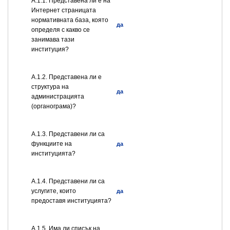
A.1.1. Представена ли е на
Интернет страницата
нормативната база, която
да
определя с какво се
занимава тази
институция?
A.1.2. Представена ли е
структура на
да
администрацията
(органограма)?
А.1.3. Представени ли са
функциите на
да
институцията?
А.1.4. Представени ли са
услугите, които
да
предоставя институцията?
А.1.5. Има ли списък на