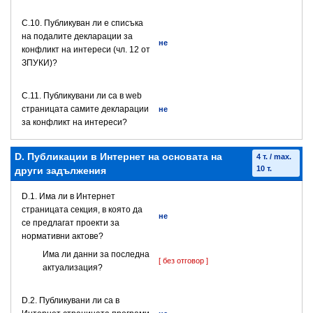
C.10. Публикуван ли е списъка
на подалите декларации за
не
конфликт на интереси (чл. 12 от
ЗПУКИ)?
C.11. Публикувани ли са в web
страницата самите декларации
не
за конфликт на интереси?
D. Публикации в Интернет на основата на
4 т. / max.
10 т.
други задължения
D.1. Има ли в Интернет
страницата секция, в която да
не
се предлагат проекти за
нормативни актове?
Има ли данни за последна
[ без отговор ]
актуализация?
D.2. Публикувани ли са в