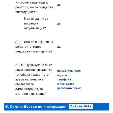
Интернет страницата,
да
регистри, които поддържа
институцията?
Има ли данни за
последна
да
актуализация?
А.1.9. Има ли описание на
регистрите, които
да
поддържа институцията?
А.1.10. Публикувани ли са
наименованието, адреса,
наименованието
телефона и работното
адреса
време на звеното в
телефона
e-mail адрес
съответната
работното време
администрация, за
контакти с граждани?
B. Секция Достъп до информация
2 т. / max. 20.4 т.