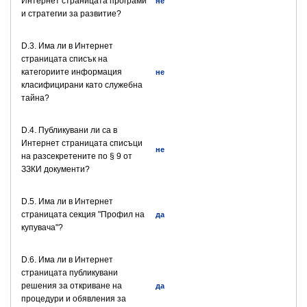
Интернет страницата програми
не
и стратегии за развитие?
D.3. Има ли в Интернет
страницата списък на
категориите информация
не
класифицирани като служебна
тайна?
D.4. Публикувани ли са в
Интернет страницата списъци
не
на разсекретените по § 9 от
ЗЗКИ документи?
D.5. Има ли в Интернет
страницата секция "Профил на
да
купувача"?
D.6. Има ли в Интернет
страницата публикувани
решения за откриване на
да
процедури и обявления за