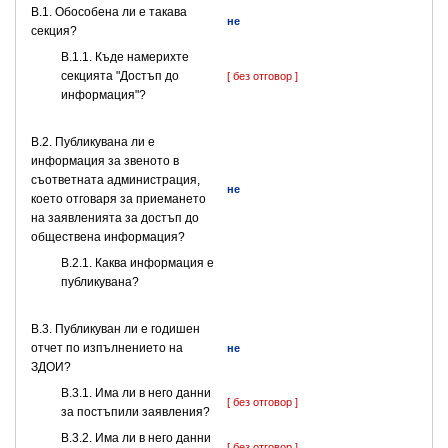
В.1. Обособена ли е такава
не
секция?
В.1.1. Къде намерихте
секцията "Достъп до
[ без отговор ]
информация"?
В.2. Публикувана ли е
информация за звеното в
съответната администрация,
не
което отговаря за приемането
на заявленията за достъп до
обществена информация?
B.2.1. Каква информация е
публикувана?
В.3. Публикуван ли е годишен
отчет по изпълнението на
не
ЗДОИ?
В.3.1. Има ли в него данни
[ без отговор ]
за постъпили заявления?
В.3.2. Има ли в него данни
[ без отговор ]