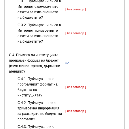
С.3.1. Публикувани ли са в
Интернет ежемесечните
[ без отговор ]
отчети за изпълнението
на бюджетите?
С.3.2. Публикувани ли са в
Интернет тримесечните
[ без отговор ]
отчети за изпълнението
на бюджетите?
С.4. Прилага ли институцията
програмен формат на бюджет
не
(само министерства, държавни
агенции)?
С.4.1. Публикуван ли е
програмният формат на
[ без отговор ]
бюджета на
институцията?
С.4.2. Публикувана ли е
тримесечна информация
[ без отговор ]
за разходите по бюджетни
програми?
С.4.3. Публикуван ли е