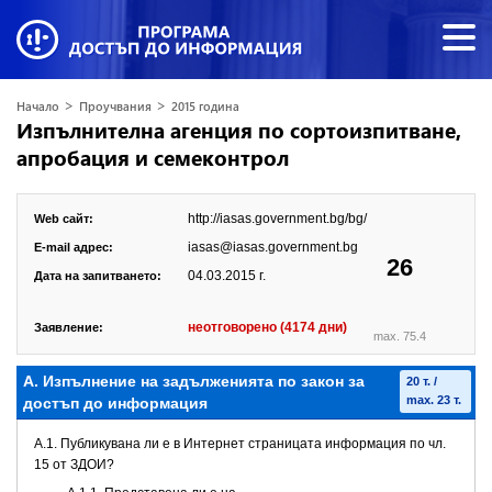
>
>
Начало
Проучвания
2015 година
Изпълнителна агенция по сортоизпитване,
апробация и семеконтрол
http://iasas.government.bg/bg/
Web сайт:
iasas@iasas.government.bg
E-mail адрес:
26
04.03.2015 г.
Дата на запитването:
неотговорено (4174 дни)
Заявление:
max. 75.4
А. Изпълнение на задълженията по закон за
20 т. /
max. 23 т.
достъп до информация
A.1. Публикувана ли е в Интернет страницата информация по чл.
15 от ЗДОИ?