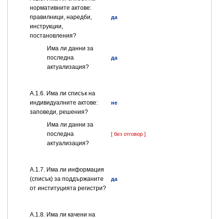
нормативните актове:
правилници, наредби,
да
инструкции,
постановления?
Има ли данни за
последна
да
актуализация?
А.1.6. Има ли списък на
индивидуалните актове:
не
заповеди, решения?
Има ли данни за
последна
[ без отговор ]
актуализация?
А.1.7. Има ли информация
(списък) за поддържаните
да
от институцията регистри?
А.1.8. Има ли качени на