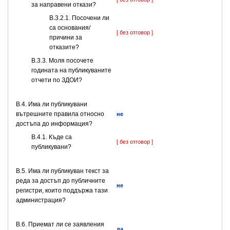
за направени откази?
В.3.2.1. Посочени ли
са основания/
[ без отговор ]
причини за
отказите?
В.3.3. Моля посочете
годината на публикуваните
отчети по ЗДОИ?
В.4. Има ли публикувани
вътрешните правила относно
не
достъпа до информация?
В.4.1. Къде са
[ без отговор ]
публикувани?
В.5. Има ли публикуван текст за
реда за достъп до публичните
не
регистри, които поддържа тази
администрация?
В.6. Приемат ли се заявления
да