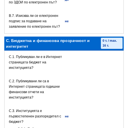
по ЗДОИ по електронен път?
В.7. Изисква ли се електронен
подпис за подаване на
не
заявление по електронен път?
C. Бюджетна и финансова прозрачност и
0 т. / max.
16 т.
интегритет
C.1. Публикуван ли е в Интернет
страницата бюджет на
институцията?
C.2. Публикувани ли са в
Интернет страницата годишни
финансови отчети на
институцията?
C.3. Институцията е
първостепенен разпоредител с
не
бюджет?