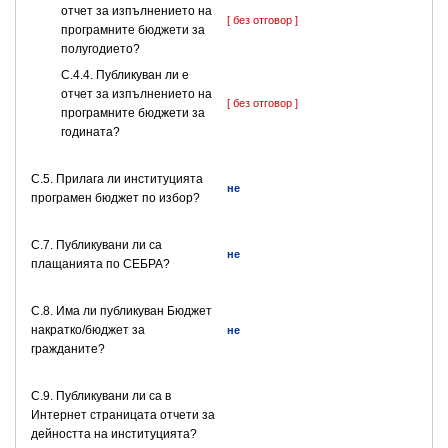
отчет за изпълнението на
[ без отговор ]
програмните бюджети за
полугодието?
С.4.4. Публикуван ли е
отчет за изпълнението на
[ без отговор ]
програмните бюджети за
годината?
С.5. Прилага ли институцията
не
програмен бюджет по избор?
С.7. Публикувани ли са
не
плащанията по СЕБРА?
С.8. Има ли публикуван Бюджет
накратко/бюджет за
не
гражданите?
C.9. Публикувани ли са в
Интернет страницата отчети за
дейността на институцията?