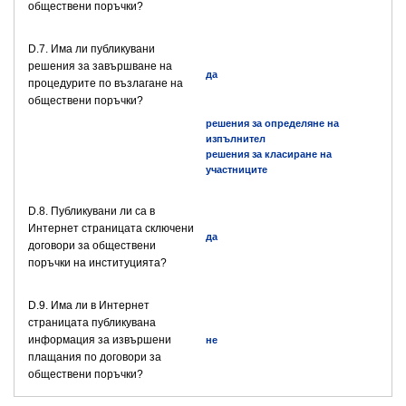
обществени поръчки?
D.7. Има ли публикувани
решения за завършване на
да
процедурите по възлагане на
обществени поръчки?
решения за определяне на
изпълнител
решения за класиране на
участниците
D.8. Публикувани ли са в
Интернет страницата сключени
да
договори за обществени
поръчки на институцията?
D.9. Има ли в Интернет
страницата публикувана
информация за извършени
не
плащания по договори за
обществени поръчки?