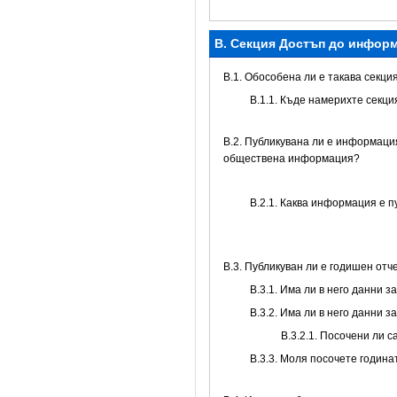
B. Секция Достъп до инфор
В.1. Обособена ли е такава секци
В.1.1. Къде намерихте секц
В.2. Публикувана ли е информаци
обществена информация?
B.2.1. Каква информация е 
В.3. Публикуван ли е годишен от
В.3.1. Има ли в него данни 
В.3.2. Има ли в него данни 
В.3.2.1. Посочени ли 
В.3.3. Моля посочете годин