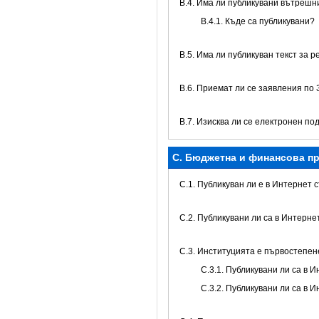
В.4. Има ли публикувани вътреш
В.4.1. Къде са публикувани?
В.5. Има ли публикуван текст за 
В.6. Приемат ли се заявления по
В.7. Изисква ли се електронен по
C. Бюджетна и финансова пр
C.1. Публикуван ли е в Интернет
C.2. Публикувани ли са в Интерн
C.3. Институцията е първостепе
С.3.1. Публикувани ли са в
С.3.2. Публикувани ли са в