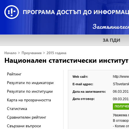
ЗА ПДИ
>
>
Начало
Проучвания
2015 година
Национален статистически институт
Рейтинг
http://www
Web сайт:
Резултати по индикатори
STsvetars
E-mail адрес:
Резултати по институции
06.03.2015
Дата на запитването:
Карта на прозрачността
Дата отговор:
09.03.2015
ПОЛУЧЕ
Статистика
Уважема 
Сравнителен рейтинг
В отгово
Свързани въпроси
- Копие о