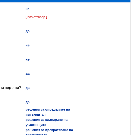
не
[ без отговор ]
да
не
не
да
ени поръчки?
да
да
решения за определяне на
изпълнител
решения за класиране на
участниците
решения за прекратяване на