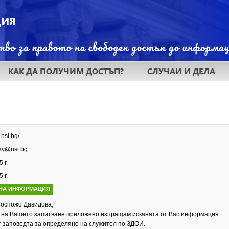
КАК ДА ПОЛУЧИМ ДОСТЪП?
СЛУЧАИ И ДЕЛА
.nsi.bg/
ky@nsi.bg
 г.
 г.
НА ИНФОРМАЦИЯ
госпожо Давидова,
р на Вашето запитване приложено изпращам исканата от Вас информация:
т заповедта за определяне на служител по ЗДОИ.