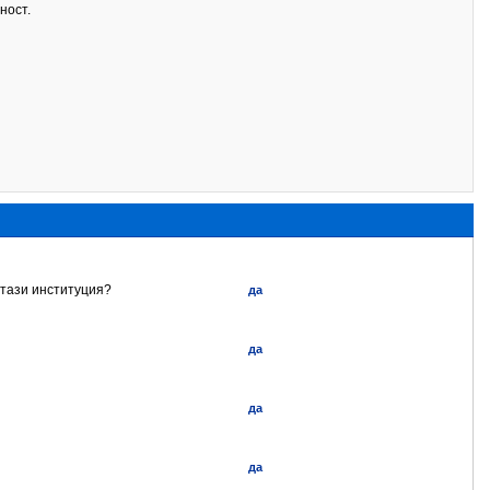
жност.
 тази институция?
да
да
да
да