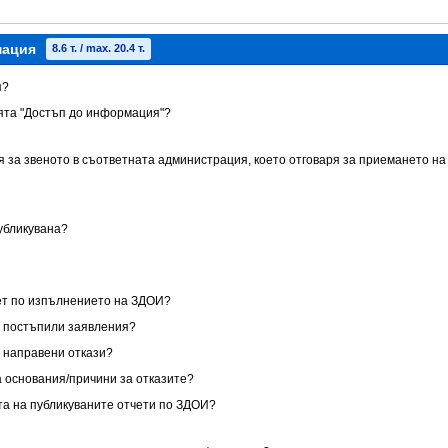
мация
8.6 т. / max. 20.4 т.
я?
ията "Достъп до информация"?
я за звеното в съответната администрация, което отговаря за приемането на
публикувана?
чет по изпълнението на ЗДОИ?
за постъпили заявления?
за направени откази?
са основания/причини за отказите?
ата на публикуваните отчети по ЗДОИ?