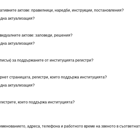
мативните актове: правилници, наредби, инструкции, постановления?
една актуализация?
ивидуалните актове: заповеди, решения?
една актуализация?
списък) за поддържаните от институцията регистри?
ернет страницата, регистри, които поддържа институцията?
една актуализация?
егистрите, които поддържа институцията?
аименованието, адреса, телефона и работното време на звеното в съответнат