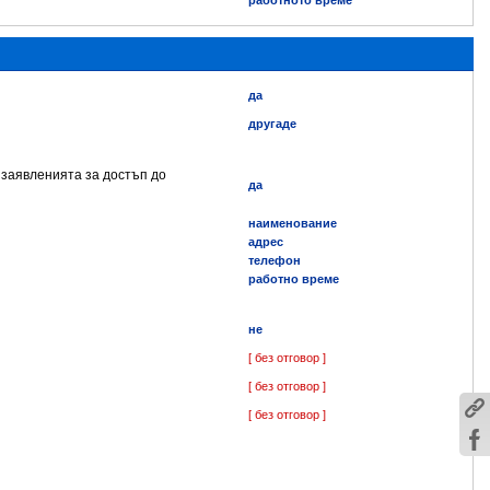
работното време
да
другаде
 заявленията за достъп до
да
наименование
адрес
телефон
работно време
не
[ без отговор ]
[ без отговор ]
[ без отговор ]