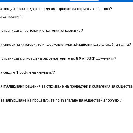
а секция, в която да се предлагат проекти за нормативни актове?
ктуализация?
т страницата програми и стратегии за развитие?
та списък на категориите информация класифицирани като служебна тайна?
т страницата списъци на разсекретените по § 9 от ЗЗКИ документи?
та секция "Профил на купувача"?
та публикувани решения за откриване на процедури и обявления за обществ
 за завършване на процедурите по възлагане на обществени поръчки?