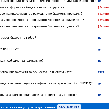
ограмен формат на бюджет (само министерства, държавни агенции)?
не
грамният формат на бюджета на институцията?
[ без отг
имесечна информация за разходите по бюджетни програми?
[ без отг
ет за изпълнението на програмните бюджети за полугодието?
[ без отг
т за изпълнението на програмните бюджети за годината?
[ без отг
ограмен бюджет по избор?
не
ята по СЕБРА?
да
акратко/бюджет за гражданите?
не
т страницата отчети за дейността на институцията?
2013 г.
 подалите декларации за конфликт на интереси (чл. 12 от ЗПУКИ)?
да
траницата самите декларации за конфликт на интереси?
не
а основата на други задължения
4.5 т. / max. 10 т.