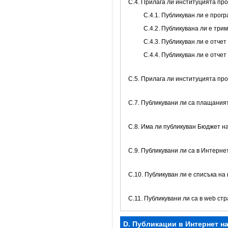
С.4. Прилага ли институцията пр
С.4.1. Публикуван ли е про
С.4.2. Публикувана ли е тр
С.4.3. Публикуван ли е отч
С.4.4. Публикуван ли е отче
С.5. Прилага ли институцията пр
С.7. Публикувани ли са плащани
С.8. Има ли публикуван Бюджет н
C.9. Публикувани ли са в Интерне
C.10. Публикуван ли е списъка на
C.11. Публикувани ли са в web с
D. Публикации в Интернет н