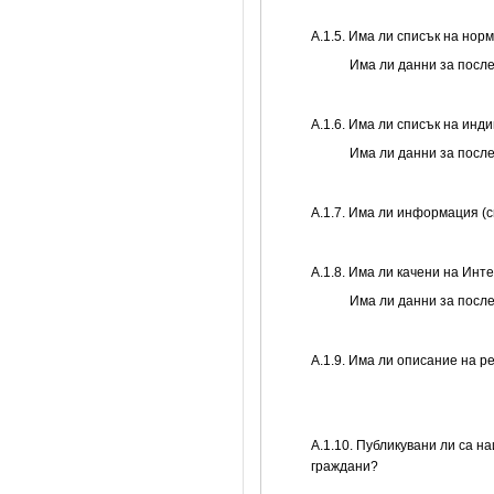
А.1.5. Има ли списък на нор
Има ли данни за посл
А.1.6. Има ли списък на инд
Има ли данни за посл
А.1.7. Има ли информация (
А.1.8. Има ли качени на Инт
Има ли данни за посл
А.1.9. Има ли описание на р
А.1.10. Публикувани ли са н
граждани?