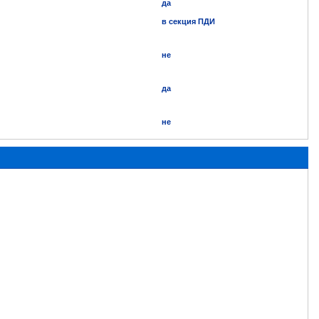
да
в секция ПДИ
не
да
не