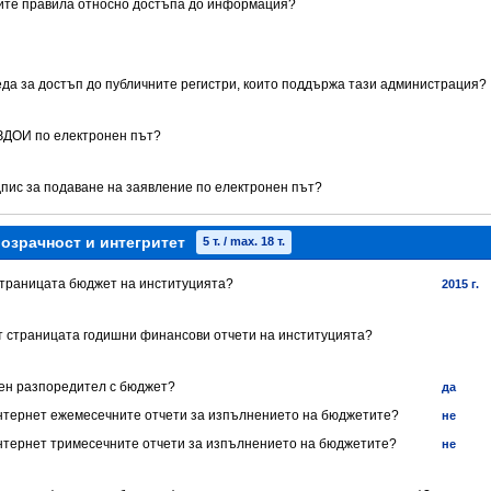
ните правила относно достъпа до информация?
реда за достъп до публичните регистри, които поддържа тази администрация?
 ЗДОИ по електронен път?
дпис за подаване на заявление по електронен път?
озрачност и интегритет
5 т. / max. 18 т.
 страницата бюджет на институцията?
2015 г.
ет страницата годишни финансови отчети на институцията?
нен разпоредител с бюджет?
да
 Интернет ежемесечните отчети за изпълнението на бюджетите?
не
 Интернет тримесечните отчети за изпълнението на бюджетите?
не