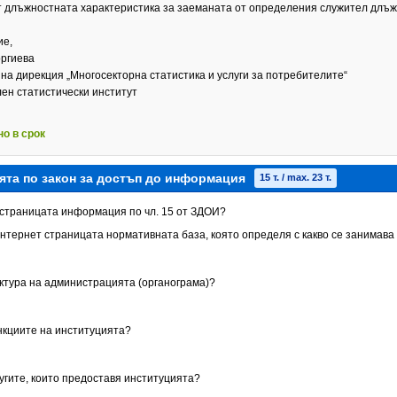
от длъжностната характеристика за заеманата от определения служител длъ
ие,
оргиева
на дирекция „Многосекторна статистика и услуги за потребителите“
ен статистически институт
но в срок
ята по закон за достъп до информация
15 т. / max. 23 т.
т страницата информация по чл. 15 от ЗДОИ?
Интернет страницата нормативната база, която определя с какво се занимава
уктура на администрацията (органограма)?
ункциите на институцията?
лугите, които предоставя институцията?