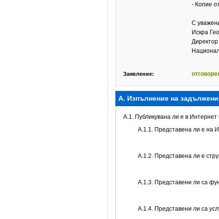
- Копие 
С уважен
Искра Ге
Директор 
Национал
отговоре
Заявление:
А. Изпълнение на задължени
A.1. Публикувана ли е в Интерне
A.1.1. Представена ли е на 
A.1.2. Представена ли е стр
А.1.3. Представени ли са ф
А.1.4. Представени ли са ус