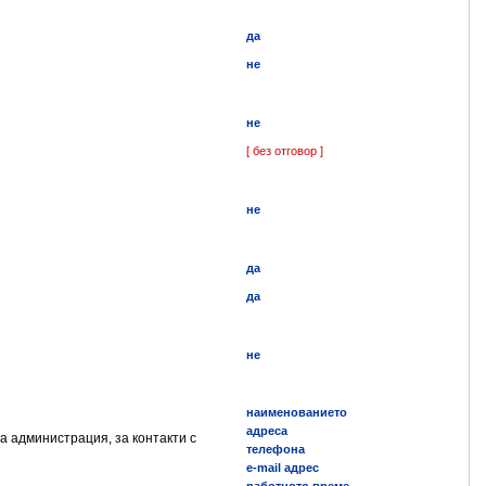
да
не
не
[ без отговор ]
не
да
да
не
наименованието
адреса
а администрация, за контакти с
телефона
e-mail адрес