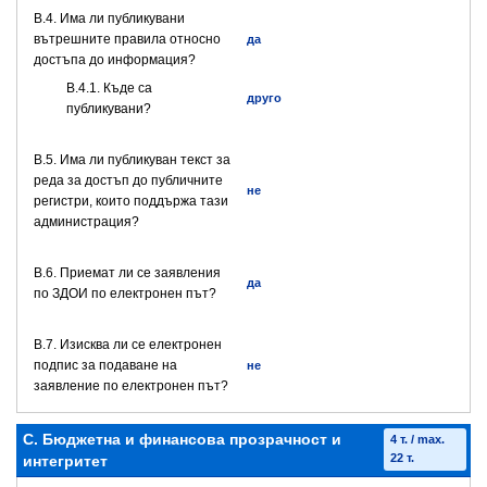
В.4. Има ли публикувани
вътрешните правила относно
да
достъпа до информация?
В.4.1. Къде са
друго
публикувани?
В.5. Има ли публикуван текст за
реда за достъп до публичните
не
регистри, които поддържа тази
администрация?
В.6. Приемат ли се заявления
да
по ЗДОИ по електронен път?
В.7. Изисква ли се електронен
подпис за подаване на
не
заявление по електронен път?
C. Бюджетна и финансова прозрачност и
4 т. / max.
22 т.
интегритет