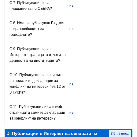
С.7. Публикувани ли са
не
плащанията по СЕБРА?
С.8. Има ли публикуван Бюджет
накратко/бюджет за
не
гражданите?
C.9. Публикувани ли са в
Интернет страницата отчети за
дейността на институцията?
C.10. Публикуван ли е списъка
на подалите декларации за
не
конфликт на интереси (чл. 12 от
ЗПУКИ)?
C.11. Публикувани ли са в web
страницата самите декларации
не
за конфликт на интереси?
D. Публикации в Интернет на основата на
7.5 т. / max.