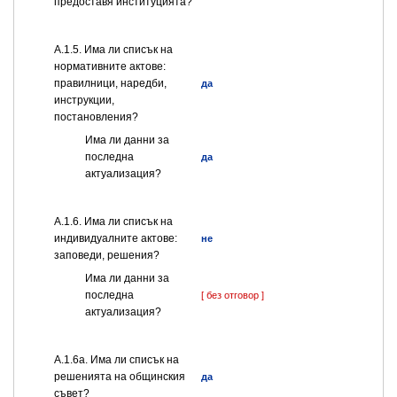
предоставя институцията?
А.1.5. Има ли списък на
нормативните актове:
правилници, наредби,
да
инструкции,
постановления?
Има ли данни за
последна
да
актуализация?
А.1.6. Има ли списък на
индивидуалните актове:
не
заповеди, решения?
Има ли данни за
последна
[ без отговор ]
актуализация?
А.1.6а. Има ли списък на
решенията на общинския
да
съвет?