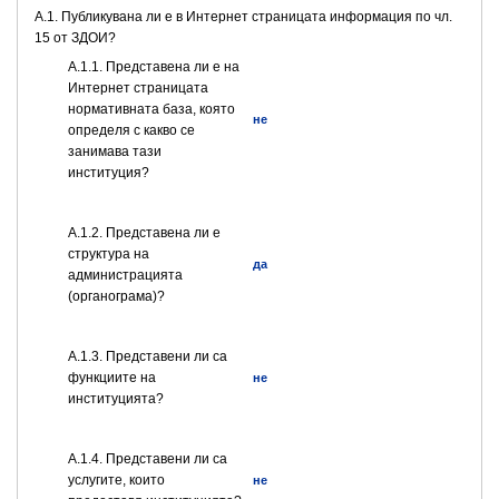
A.1. Публикувана ли е в Интернет страницата информация по чл.
15 от ЗДОИ?
A.1.1. Представена ли е на
Интернет страницата
нормативната база, която
не
определя с какво се
занимава тази
институция?
A.1.2. Представена ли е
структура на
да
администрацията
(органограма)?
А.1.3. Представени ли са
функциите на
не
институцията?
А.1.4. Представени ли са
услугите, които
не