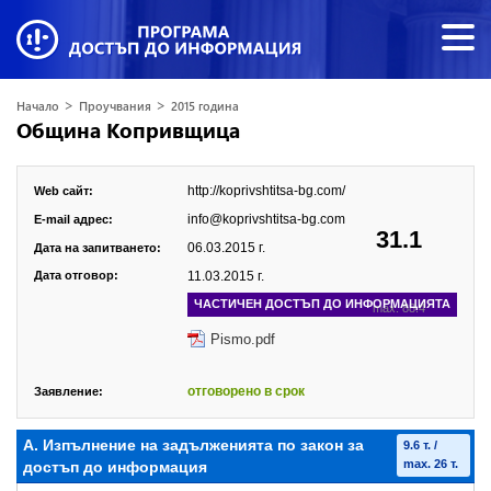
>
>
Начало
Проучвания
2015 година
Община Копривщица
http://koprivshtitsa-bg.com/
Web сайт:
info@koprivshtitsa-bg.com
E-mail адрес:
31.1
06.03.2015 г.
Дата на запитването:
Дата отговор:
11.03.2015 г.
ЧАСТИЧЕН ДОСТЪП ДО ИНФОРМАЦИЯТА
max. 88.4
Pismo.pdf
отговорено в срок
Заявление:
А. Изпълнение на задълженията по закон за
9.6 т. /
max. 26 т.
достъп до информация