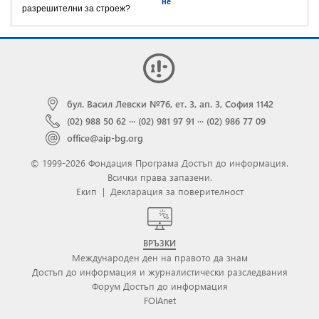
не
разрешителни за строеж?
бул. Васил Левски №76, ет. 3, ап. 3, София 1142
(02) 988 50 62
···
(02) 981 97 91
···
(02) 986 77 09
office@aip-bg.org
© 1999-2026 Фондация Програма Достъп до информация.
Всички права запазени.
Екип
|
Декларация за поверителност
ВРЪЗКИ
Международен ден на правото да знам
Достъп до информация и журналистически разследвания
Форум Достъп до информация
FOIAnet