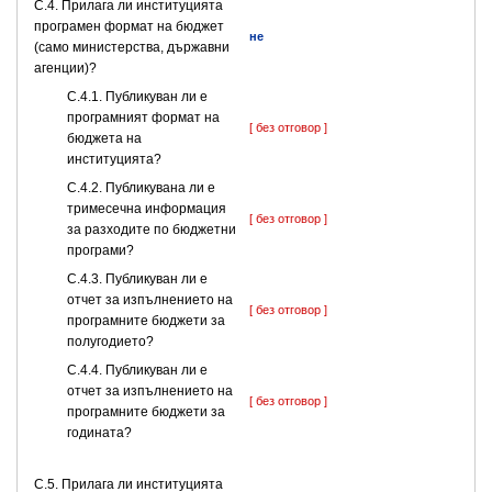
С.4. Прилага ли институцията
програмен формат на бюджет
не
(само министерства, държавни
агенции)?
С.4.1. Публикуван ли е
програмният формат на
[ без отговор ]
бюджета на
институцията?
С.4.2. Публикувана ли е
тримесечна информация
[ без отговор ]
за разходите по бюджетни
програми?
С.4.3. Публикуван ли е
отчет за изпълнението на
[ без отговор ]
програмните бюджети за
полугодието?
С.4.4. Публикуван ли е
отчет за изпълнението на
[ без отговор ]
програмните бюджети за
годината?
С.5. Прилага ли институцията