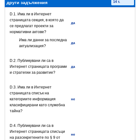
14 т.
други задължения
D.1. Има ли в Интернет
страницата секция, в която да
да
се предлагат проекти за
нормативни актове?
Има ли данни за последна
да
актуализация?
D.2. Публикувани ли са в
Интернет страницата програми
да
и стратегии за развитие?
D.3. Има ли в Интернет
страницата списък на
категориите информация
не
класифицирани като служебна
тайна?
D.4. Публикувани ли са в
Интернет страницата списъци
не
на разсекретените по § 9 от