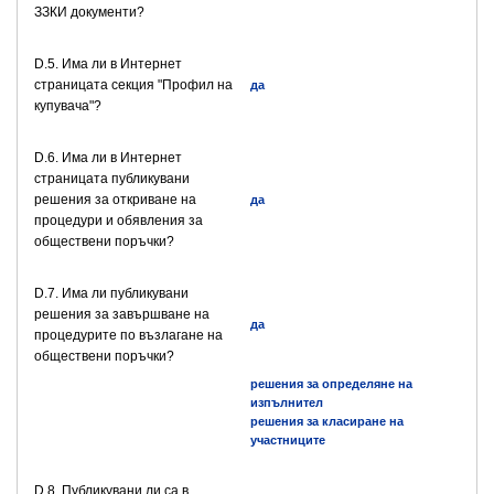
ЗЗКИ документи?
D.5. Има ли в Интернет
страницата секция "Профил на
да
купувача"?
D.6. Има ли в Интернет
страницата публикувани
решения за откриване на
да
процедури и обявления за
обществени поръчки?
D.7. Има ли публикувани
решения за завършване на
да
процедурите по възлагане на
обществени поръчки?
решения за определяне на
изпълнител
решения за класиране на
участниците
D.8. Публикувани ли са в