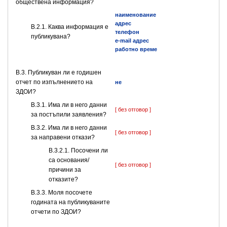
обществена информация?
наименование
адрес
B.2.1. Каква информация е
телефон
публикувана?
e-mail адрес
работно време
В.3. Публикуван ли е годишен
отчет по изпълнението на
не
ЗДОИ?
В.3.1. Има ли в него данни
[ без отговор ]
за постъпили заявления?
В.3.2. Има ли в него данни
[ без отговор ]
за направени откази?
В.3.2.1. Посочени ли
са основания/
[ без отговор ]
причини за
отказите?
В.3.3. Моля посочете
годината на публикуваните
отчети по ЗДОИ?