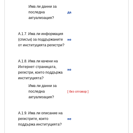
Има ли данни за
последна
да
актуализация?
А.1.7. Има ли информация
(списък) за поддържаните
не
от институцията регистри?
А.1.8. Има ли качени на
Интернет страницата,
не
регистри, които поддържа
институцията?
Има ли данни за
последна
[ без отговор ]
актуализация?
А.1.9. Има ли описание на
регистрите, които
не
поддържа институцията?