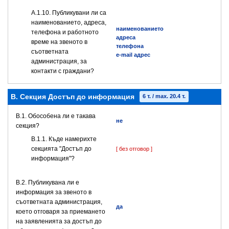
А.1.10. Публикувани ли са
наименованието, адреса,
наименованието
телефона и работното
адреса
време на звеното в
телефона
съответната
e-mail адрес
администрация, за
контакти с граждани?
B. Секция Достъп до информация
6 т. / max. 20.4 т.
В.1. Обособена ли е такава
не
секция?
В.1.1. Къде намерихте
секцията "Достъп до
[ без отговор ]
информация"?
В.2. Публикувана ли е
информация за звеното в
съответната администрация,
да
което отговаря за приемането
на заявленията за достъп до