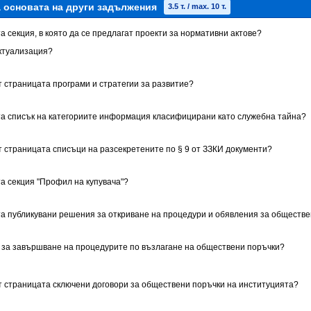
а основата на други задължения
3.5 т. / max. 10 т.
а секция, в която да се предлагат проекти за нормативни актове?
ктуализация?
т страницата програми и стратегии за развитие?
та списък на категориите информация класифицирани като служебна тайна?
т страницата списъци на разсекретените по § 9 от ЗЗКИ документи?
та секция "Профил на купувача"?
та публикувани решения за откриване на процедури и обявления за обществ
 за завършване на процедурите по възлагане на обществени поръчки?
ет страницата сключени договори за обществени поръчки на институцията?