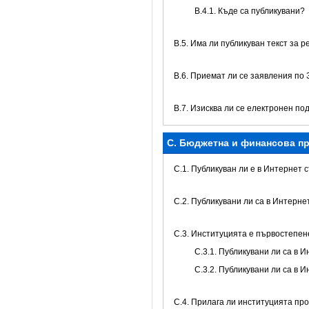
В.4.1. Къде са публикувани?
В.5. Има ли публикуван текст за 
В.6. Приемат ли се заявления по
В.7. Изисква ли се електронен по
C. Бюджетна и финансова пр
C.1. Публикуван ли е в Интернет
C.2. Публикувани ли са в Интерн
C.3. Институцията е първостепе
С.3.1. Публикувани ли са в
С.3.2. Публикувани ли са в
С.4. Прилага ли институцията пр