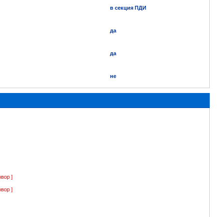
в секция ПДИ
да
да
не
овор ]
овор ]