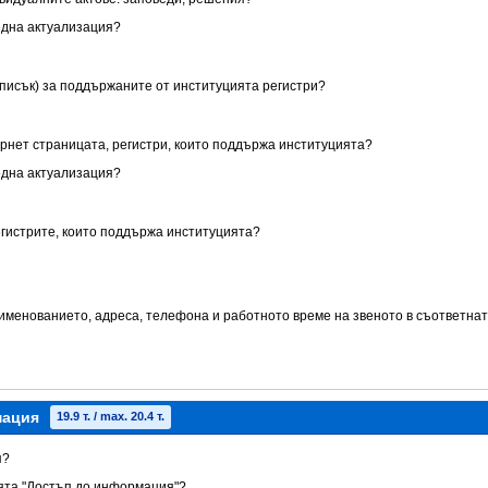
една актуализация?
списък) за поддържаните от институцията регистри?
ернет страницата, регистри, които поддържа институцията?
една актуализация?
егистрите, които поддържа институцията?
аименованието, адреса, телефона и работното време на звеното в съответнат
мация
19.9 т. / max. 20.4 т.
я?
ията "Достъп до информация"?