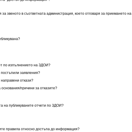
я за звеното в съответната администрация, което отговаря за приемането на
публикувана?
чет по изпълнението на ЗДОИ?
за постъпили заявления?
за направени откази?
са основания/причини за отказите?
ата на публикуваните отчети по ЗДОИ?
ните правила относно достъпа до информация?