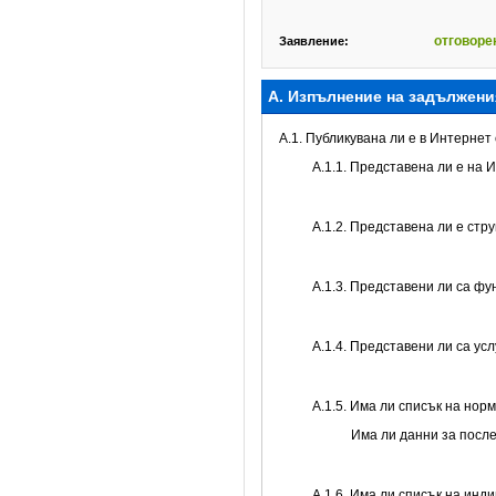
отговоре
Заявление:
А. Изпълнение на задължени
A.1. Публикувана ли е в Интерне
A.1.1. Представена ли е на 
A.1.2. Представена ли е стр
А.1.3. Представени ли са ф
А.1.4. Представени ли са ус
А.1.5. Има ли списък на нор
Има ли данни за посл
А.1.6. Има ли списък на инд