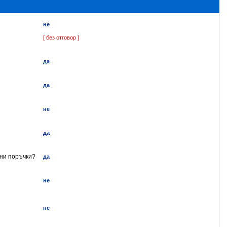
не
[ без отговор ]
да
да
не
да
ени поръчки?
да
не
не