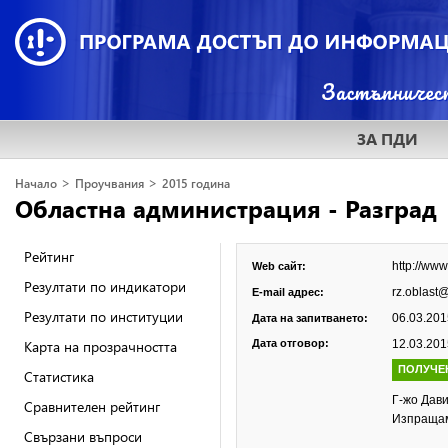
ЗА ПДИ
>
>
Начало
Проучвания
2015 година
Областна администрация - Разград
Рейтинг
http://www
Web сайт:
Резултати по индикатори
rz.oblast
E-mail адрес:
Резултати по институции
06.03.2015
Дата на запитването:
Карта на прозрачността
Дата отговор:
12.03.2015
ПОЛУЧЕ
Статистика
Г-жо Дави
Сравнителен рейтинг
Изпращам
Свързани въпроси
С 