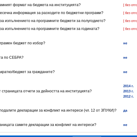
грамният формат на бюджета на институцията?
[ без отг
имесечна информация за разходите по бюджетни програми?
[ без отг
ет за изпълнението на програмните бюджети за полугодието?
[ без отг
т за изпълнението на програмните бюджети за годината?
[ без отг
ограмен бюджет по избор?
не
ята по СЕБРА?
не
акратко/бюджет за гражданите?
не
2014 г.
т страницата отчети за дейността на институцията?
2013 г.
2012 г.
 подалите декларации за конфликт на интереси (чл. 12 от ЗПУКИ)?
да
траницата самите декларации за конфликт на интереси?
не