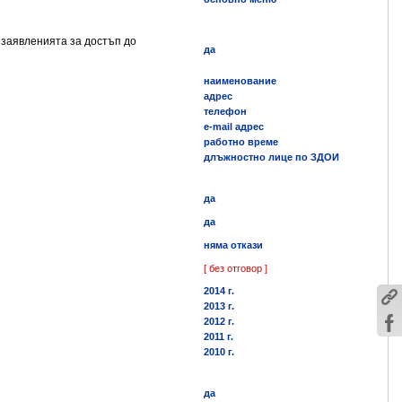
 заявленията за достъп до
да
наименование
адрес
телефон
e-mail адрес
работно време
длъжностно лице по ЗДОИ
да
да
няма откази
[ без отговор ]
2014 г.
2013 г.
2012 г.
2011 г.
2010 г.
да