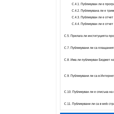
С.4.1. Публикуван ли е про
С.4.2. Публикувана ли е тр
С.4.3. Публикуван ли е отч
С.4.4. Публикуван ли е отче
С.5. Прилага ли институцията пр
С.7. Публикувани ли са плащани
С.8. Има ли публикуван Бюджет н
C.9. Публикувани ли са в Интерне
C.10. Публикуван ли е списъка на
C.11. Публикувани ли са в web с