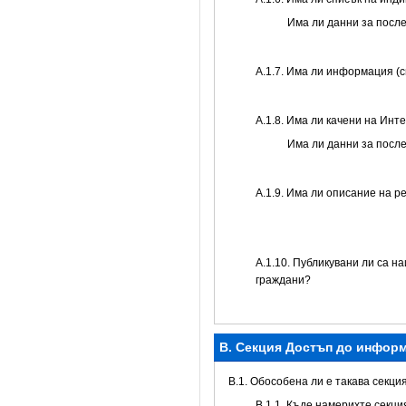
Има ли данни за посл
А.1.7. Има ли информация (
А.1.8. Има ли качени на Инт
Има ли данни за посл
А.1.9. Има ли описание на р
А.1.10. Публикувани ли са н
граждани?
B. Секция Достъп до инфор
В.1. Обособена ли е такава секци
В.1.1. Къде намерихте секц