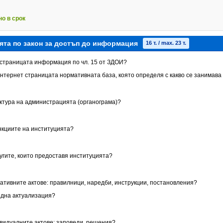
но в срок
ята по закон за достъп до информация
16 т. / max. 23 т.
т страницата информация по чл. 15 от ЗДОИ?
Интернет страницата нормативната база, която определя с какво се занимава
уктура на администрацията (органограма)?
ункциите на институцията?
лугите, които предоставя институцията?
мативните актове: правилници, наредби, инструкции, постановления?
една актуализация?
ивидуалните актове: заповеди, решения?