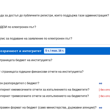
реда за достъп до публичните регистри, които поддържа тази администрация?
 ЗДОИ по електронен път?
дпис за подаване на заявление по електронен път?
озрачност и интегритет
5 т. / max. 16 т.
 страницата бюджет на институцията?
ет страницата годишни финансови отчети на институцията?
нен разпоредител с бюджет?
не
 Интернет ежемесечните отчети за изпълнението на бюджетите?
[ без отг
 Интернет тримесечните отчети за изпълнението на бюджетите?
[ без отг
ограмен формат на бюджет (само министерства, държавни агенции)?
не