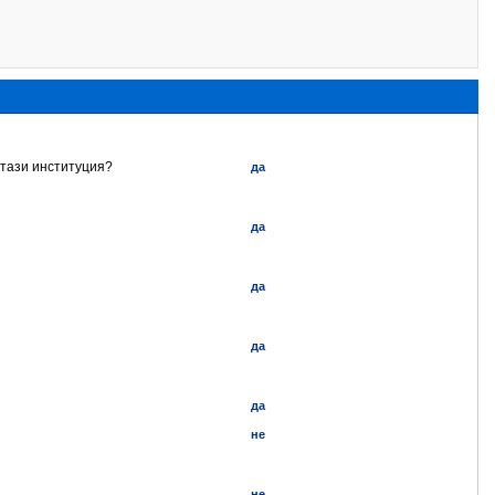
 тази институция?
да
да
да
да
да
не
не