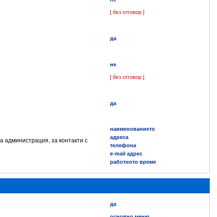
[ без отговор ]
да
не
[ без отговор ]
да
наименованието
адреса
а администрация, за контакти с
телефона
e-mail адрес
работното време
да
основно меню