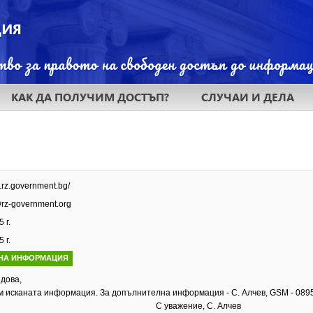
КАК ДА ПОЛУЧИМ ДОСТЪП?
СЛУЧАИ И ДЕЛА
.rz.government.bg/
@rz-government.org
 г.
 г.
НА ИНФОРМАЦИЯ
дова,
 исканата информация. За допълнителна информация - С. Алчев, GSM - 0895
уважение, С. Алчев