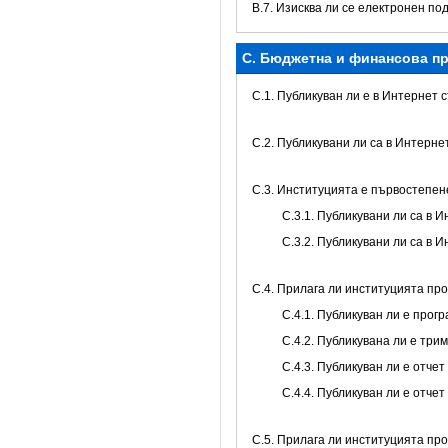
В.7. Изисква ли се електронен по
C. Бюджетна и финансова пр
C.1. Публикуван ли е в Интернет
C.2. Публикувани ли са в Интерн
C.3. Институцията е първостепе
С.3.1. Публикувани ли са в
С.3.2. Публикувани ли са в
С.4. Прилага ли институцията пр
С.4.1. Публикуван ли е про
С.4.2. Публикувана ли е тр
С.4.3. Публикуван ли е отч
С.4.4. Публикуван ли е отче
С.5. Прилага ли институцията пр