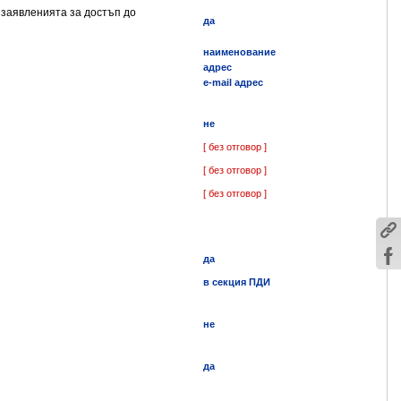
 заявленията за достъп до
да
наименование
адрес
e-mail адрес
не
[ без отговор ]
[ без отговор ]
[ без отговор ]
да
в секция ПДИ
не
да