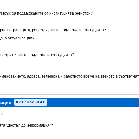
списък) за поддържаните от институцията регистри?
ернет страницата, регистри, които поддържа институцията?
една актуализация?
егистрите, които поддържа институцията?
аименованието, адреса, телефона и работното време на звеното в съответнат
мация
8.2 т. / max. 20.4 т.
я?
ията "Достъп до информация"?