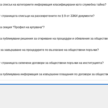
та списък на категориите информация класифицирани като служебна тайна?
т страницата списъци на разсекретените по § 9 от ЗЗКИ документи?
та секция "Профил на купувача"?
та публикувани решения за откриване на процедури и обявления за обществ
 за завършване на процедурите по възлагане на обществени поръчки?
ет страницата сключени договори за обществени поръчки на институцията?
ата публикувана информация за извършени плащания по договори за обществ