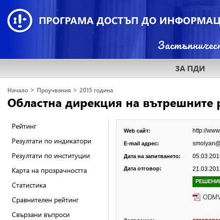
ЗА ПДИ
>
>
Начало
Проучвания
2015 година
Областна дирекция на вътрешните 
Рейтинг
http://ww
Web сайт:
Резултати по индикатори
smolyan@
E-mail адрес:
Резултати по институции
05.03.2015
Дата на запитването:
Карта на прозрачността
Дата отговор:
21.03.2015
РЕШЕНИ
Статистика
ODMV
Сравнителен рейтинг
Свързани въпроси