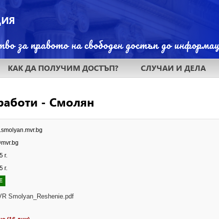
КАК ДА ПОЛУЧИМ ДОСТЪП?
СЛУЧАИ И ДЕЛА
работи - Смолян
w.smolyan.mvr.bg
mvr.bg
 г.
 г.
Е
R Smolyan_Reshenie.pdf