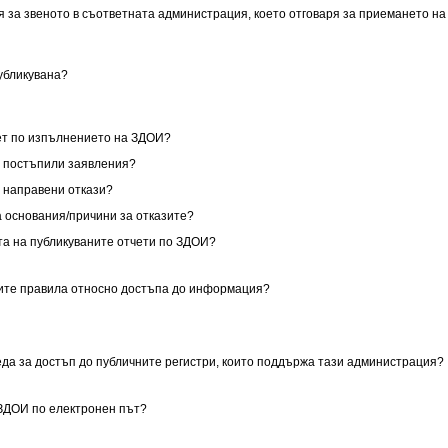
я за звеното в съответната администрация, което отговаря за приемането на
публикувана?
чет по изпълнението на ЗДОИ?
за постъпили заявления?
за направени откази?
са основания/причини за отказите?
ата на публикуваните отчети по ЗДОИ?
ните правила относно достъпа до информация?
реда за достъп до публичните регистри, които поддържа тази администрация?
 ЗДОИ по електронен път?