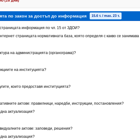
о (16 дни)
ята по закон за достъп до информация
15.6 т. / max. 23 т.
т страницата информация по чл. 15 от ЗДОИ?
Интернет страницата нормативната база, която определя с какво се занимава
уктура на администрацията (органограма)?
ункциите на институцията?
лугите, които предоставя институцията?
мативните актове: правилници, наредби, инструкции, постановления?
една актуализация?
ивидуалните актове: заповеди, решения?
една актуализация?