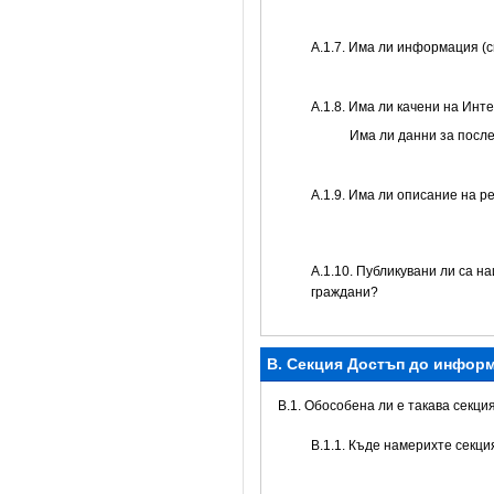
А.1.7. Има ли информация (
А.1.8. Има ли качени на Инт
Има ли данни за посл
А.1.9. Има ли описание на р
А.1.10. Публикувани ли са н
граждани?
B. Секция Достъп до инфор
В.1. Обособена ли е такава секци
В.1.1. Къде намерихте секц