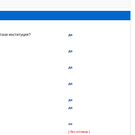
 тази институция?
да
да
да
да
да
да
не
[ без отговор ]