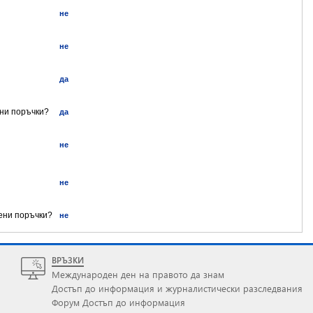
не
не
да
ени поръчки?
да
не
не
ени поръчки?
не
ВРЪЗКИ
Международен ден на правото да знам
Достъп до информация и журналистически разследвания
Форум Достъп до информация