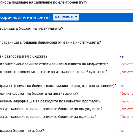
дпис за подаване на заявление по електронен път?
озрачност и интегритет
4 т. / max. 16 т.
 страницата бюджет на институцията?
ет страницата годишни финансови отчети на институцията?
нен разпоредител с бюджет?
не
 Интернет ежемесечните отчети за изпълнението на бюджетите?
[ без отг
 Интернет тримесечните отчети за изпълнението на бюджетите?
[ без отг
ограмен формат на бюджет (само министерства, държавни агенции)?
не
грамният формат на бюджета на институцията?
[ без отг
имесечна информация за разходите по бюджетни програми?
[ без отг
ет за изпълнението на програмните бюджети за полугодието?
[ без отг
т за изпълнението на програмните бюджети за годината?
[ без отг
ограмен бюджет по избор?
не