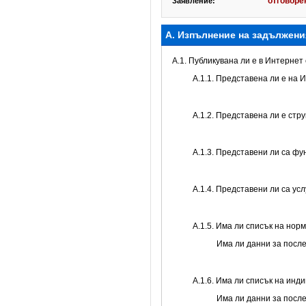
отговорен
Заявление:
А. Изпълнение на задължени
A.1. Публикувана ли е в Интерне
A.1.1. Представена ли е на 
A.1.2. Представена ли е стр
А.1.3. Представени ли са ф
А.1.4. Представени ли са ус
А.1.5. Има ли списък на нор
Има ли данни за посл
А.1.6. Има ли списък на инд
Има ли данни за посл