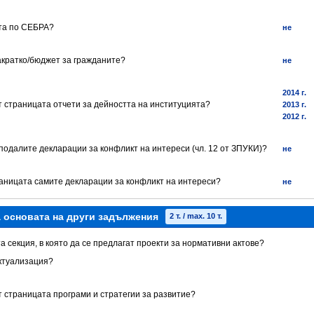
ята по СЕБРА?
не
акратко/бюджет за гражданите?
не
2014 г.
т страницата отчети за дейността на институцията?
2013 г.
2012 г.
 подалите декларации за конфликт на интереси (чл. 12 от ЗПУКИ)?
не
траницата самите декларации за конфликт на интереси?
не
а основата на други задължения
2 т. / max. 10 т.
а секция, в която да се предлагат проекти за нормативни актове?
ктуализация?
т страницата програми и стратегии за развитие?