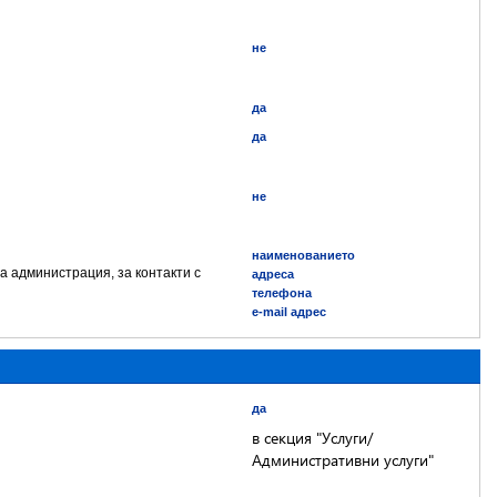
не
да
да
не
наименованието
а администрация, за контакти с
адреса
телефона
e-mail адрес
да
в секция "Услуги/
Административни услуги"