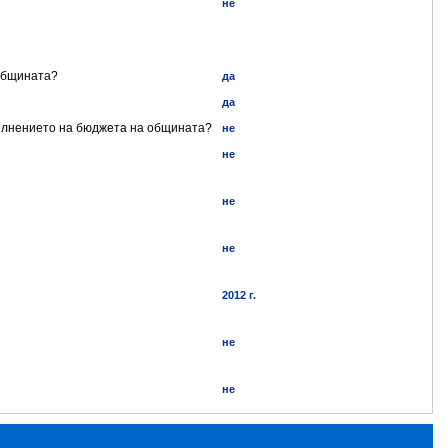
не
 общината?
да
да
пълнението на бюджета на общината?
не
не
не
не
2012 г.
не
не