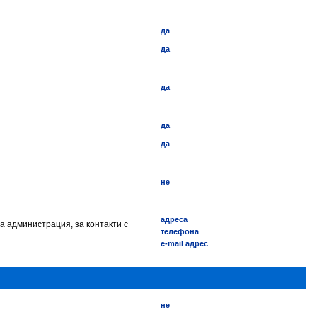
да
да
да
да
да
не
адреса
а администрация, за контакти с
телефона
e-mail адрес
не