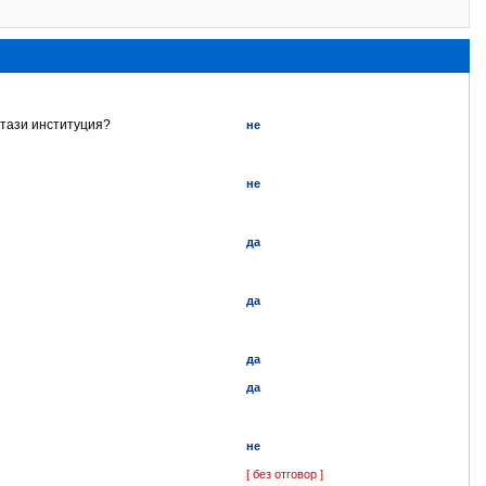
 тази институция?
не
не
да
да
да
да
не
[ без отговор ]