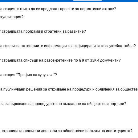
а секция, в която да се предлагат проекти за нормативни актове?
ктуализация?
т страницата програми и стратегии за развитие?
та списък на категориите информация класифицирани като служебна тайна?
т страницата списъци на разсекретените по § 9 от ЗЗКИ документи?
та секция "Профил на купувача"?
та публикувани решения за откриване на процедури и обявления за обществ
 за завършване на процедурите по възлагане на обществени поръчки?
ет страницата сключени договори за обществени поръчки на институцията?