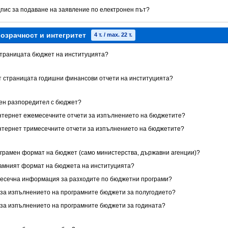
дпис за подаване на заявление по електронен път?
озрачност и интегритет
4 т. / max. 22 т.
 страницата бюджет на институцията?
ет страницата годишни финансови отчети на институцията?
нен разпоредител с бюджет?
 Интернет ежемесечните отчети за изпълнението на бюджетите?
 Интернет тримесечните отчети за изпълнението на бюджетите?
ограмен формат на бюджет (само министерства, държавни агенции)?
грамният формат на бюджета на институцията?
имесечна информация за разходите по бюджетни програми?
ет за изпълнението на програмните бюджети за полугодието?
т за изпълнението на програмните бюджети за годината?