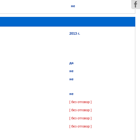
не
2013 г.
да
не
не
не
[ без отговор ]
[ без отговор ]
[ без отговор ]
[ без отговор ]