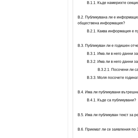
В.1.1. Къде намерихте секц
В.2. Публикувана ли е информаци
обществена информация?
B.2.1. Каква информация е 
В.3. Публикуван ли е годишен от
В.3.1. Има ли в него данни 
В.3.2. Има ли в него данни 
В.3.2.1. Посочени ли 
В.3.3. Моля посочете годин
В.4. Има ли публикувани вътреш
В.4.1. Къде са публикувани?
В.5. Има ли публикуван текст за 
В.6. Приемат ли се заявления по