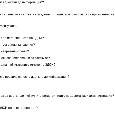
ията "Достъп до информация"?
я за звеното в съответната администрация, което отговаря за приемането на
публикувана?
чет по изпълнението на ЗДОИ?
за постъпили заявления?
за направени откази?
са основания/причини за отказите?
ата на публикуваните отчети по ЗДОИ?
ните правила относно достъпа до информация?
реда за достъп до публичните регистри, които поддържа тази администрация?
 ЗДОИ по електронен път?