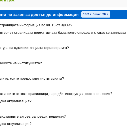
но в срок
ята по закон за достъп до информация
16.2 т. / max. 26 т.
т страницата информация по чл. 15 от ЗДОИ?
Интернет страницата нормативната база, която определя с какво се занимава
уктура на администрацията (органограма)?
ункциите на институцията?
лугите, които предоставя институцията?
мативните актове: правилници, наредби, инструкции, постановления?
една актуализация?
ивидуалните актове: заповеди, решения?
една актуализация?