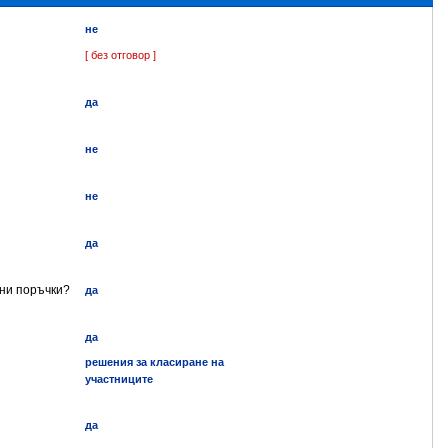
не
[ без отговор ]
да
не
не
да
ени поръчки?
да
да
решения за класиране на
участниците
да