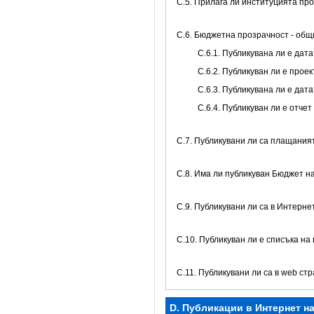
С.5. Прилага ли институцията пр
C.6. Бюджетна прозрачност - об
С.6.1. Публикувана ли е да
С.6.2. Публикуван ли е про
С.6.3. Публикувана ли е да
С.6.4. Публикуван ли е отч
С.7. Публикувани ли са плащани
С.8. Има ли публикуван Бюджет н
C.9. Публикувани ли са в Интерне
C.10. Публикуван ли е списъка на
C.11. Публикувани ли са в web с
D. Публикации в Интернет н