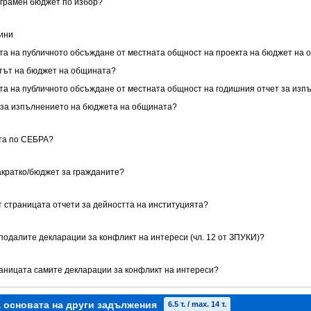
ограмен бюджет по избор?
щини
тата на публичното обсъждане от местната общност на проекта на бюджет на
ектът на бюджет на общината?
тата на публичното обсъждане от местната общност на годишния отчет за из
ет за изпълнението на бюджета на общината?
ята по СЕБРА?
акратко/бюджет за гражданите?
т страницата отчети за дейността на институцията?
 подалите декларации за конфликт на интереси (чл. 12 от ЗПУКИ)?
траницата самите декларации за конфликт на интереси?
а основата на други задължения
6.5 т. / max. 14 т.