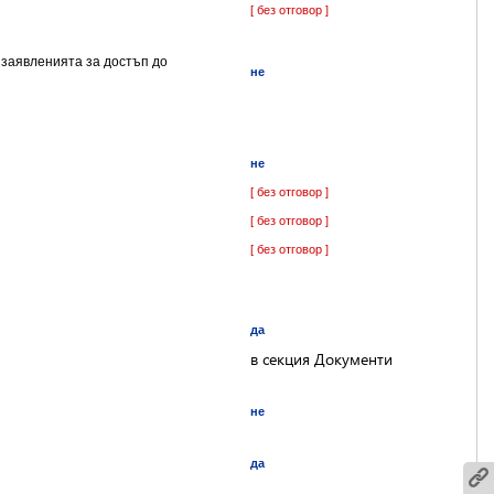
[ без отговор ]
 заявленията за достъп до
не
не
[ без отговор ]
[ без отговор ]
[ без отговор ]
да
в секция Документи
не
да