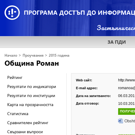
ЗА ПДИ
>
>
Начало
Проучвания
2015 година
Община Роман
Рейтинг
http://ww
Web сайт:
Резултати по индикатори
romanoa@
E-mail адрес:
Резултати по институции
06.03.2015
Дата на запитването:
Карта на прозрачността
Дата отговор:
10.03.2015
ПОЛУЧЕ
Статистика
Obsht
Сравнителен рейтинг
Свързани въпроси