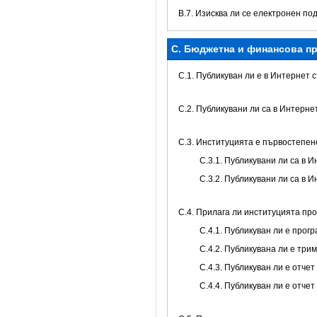
В.7. Изисква ли се електронен по
C. Бюджетна и финансова пр
C.1. Публикуван ли е в Интернет
C.2. Публикувани ли са в Интерн
C.3. Институцията е първостепе
С.3.1. Публикувани ли са в
С.3.2. Публикувани ли са в
С.4. Прилага ли институцията пр
С.4.1. Публикуван ли е про
С.4.2. Публикувана ли е тр
С.4.3. Публикуван ли е отч
С.4.4. Публикуван ли е отче