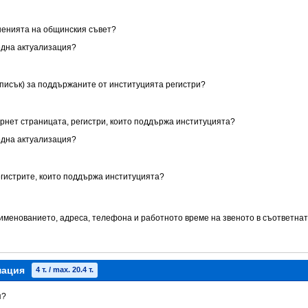
ешенията на общинския съвет?
една актуализация?
списък) за поддържаните от институцията регистри?
ернет страницата, регистри, които поддържа институцията?
една актуализация?
егистрите, които поддържа институцията?
аименованието, адреса, телефона и работното време на звеното в съответнат
мация
4 т. / max. 20.4 т.
я?