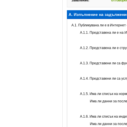
отговоре
Заявление:
А. Изпълнение на задължени
A.1. Публикувана ли е в Интерне
A.1.1. Представена ли е на 
A.1.2. Представена ли е стр
А.1.3. Представени ли са ф
А.1.4. Представени ли са ус
А.1.5. Има ли списък на нор
Има ли данни за посл
А.1.6. Има ли списък на инд
Има ли данни за посл