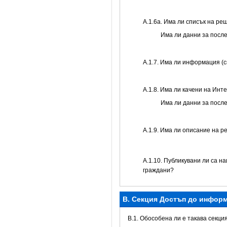
А.1.6а. Има ли списък на р
Има ли данни за посл
А.1.7. Има ли информация (
А.1.8. Има ли качени на Инт
Има ли данни за посл
А.1.9. Има ли описание на р
А.1.10. Публикувани ли са н
граждани?
B. Секция Достъп до инфор
В.1. Обособена ли е такава секци