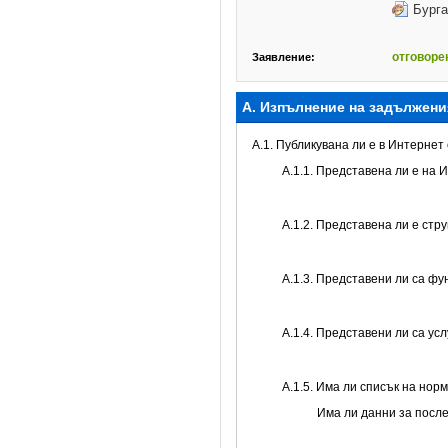
Бурга
отговоре
Заявление:
А. Изпълнение на задължени
A.1. Публикувана ли е в Интерне
A.1.1. Представена ли е на 
A.1.2. Представена ли е стр
А.1.3. Представени ли са ф
А.1.4. Представени ли са ус
А.1.5. Има ли списък на нор
Има ли данни за посл