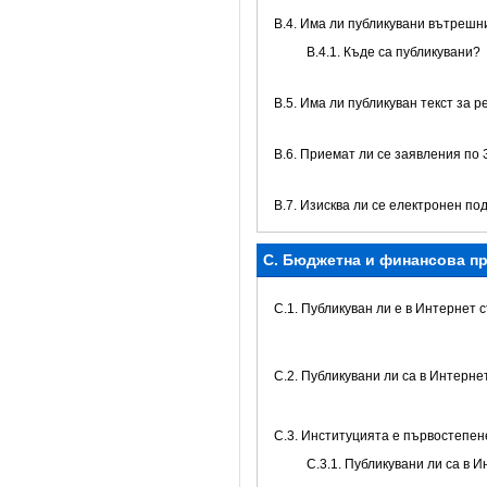
В.4. Има ли публикувани вътреш
В.4.1. Къде са публикувани?
В.5. Има ли публикуван текст за 
В.6. Приемат ли се заявления по
В.7. Изисква ли се електронен по
C. Бюджетна и финансова пр
C.1. Публикуван ли е в Интернет
C.2. Публикувани ли са в Интерн
C.3. Институцията е първостепе
С.3.1. Публикувани ли са в