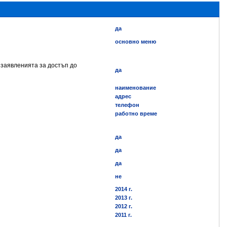
да
основно меню
 заявленията за достъп до
да
наименование
адрес
телефон
работно време
да
да
да
не
2014 г.
2013 г.
2012 г.
2011 г.