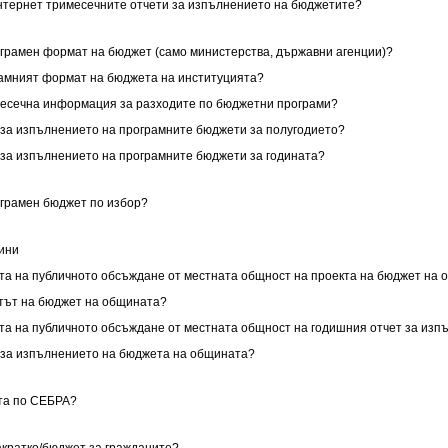
 Интернет тримесечните отчети за изпълнението на бюджетите?
ограмен формат на бюджет (само министерства, държавни агенции)?
грамният формат на бюджета на институцията?
имесечна информация за разходите по бюджетни програми?
ет за изпълнението на програмните бюджети за полугодието?
т за изпълнението на програмните бюджети за годината?
ограмен бюджет по избор?
щини
тата на публичното обсъждане от местната общност на проекта на бюджет на
ектът на бюджет на общината?
тата на публичното обсъждане от местната общност на годишния отчет за из
ет за изпълнението на бюджета на общината?
ята по СЕБРА?