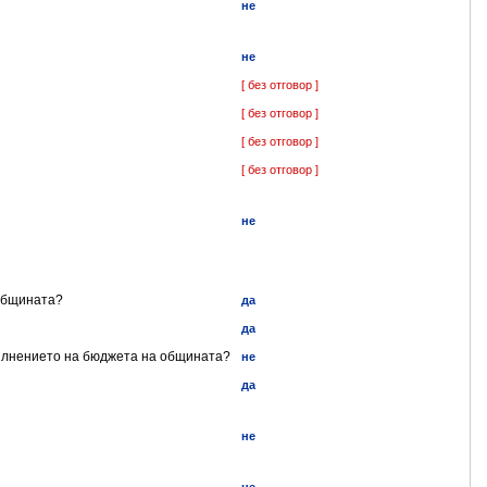
не
не
[ без отговор ]
[ без отговор ]
[ без отговор ]
[ без отговор ]
не
 общината?
да
да
пълнението на бюджета на общината?
не
да
не