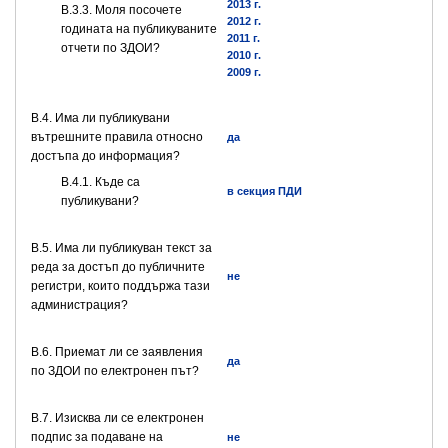
2013 г.
В.3.3. Моля посочете
2012 г.
годината на публикуваните
2011 г.
отчети по ЗДОИ?
2010 г.
2009 г.
В.4. Има ли публикувани
вътрешните правила относно
да
достъпа до информация?
В.4.1. Къде са
в секция ПДИ
публикувани?
В.5. Има ли публикуван текст за
реда за достъп до публичните
не
регистри, които поддържа тази
администрация?
В.6. Приемат ли се заявления
да
по ЗДОИ по електронен път?
В.7. Изисква ли се електронен
подпис за подаване на
не