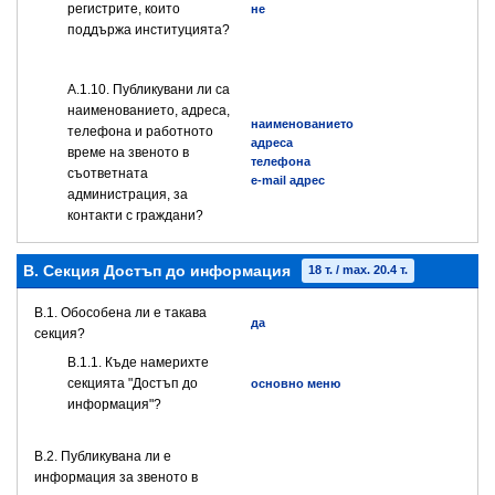
регистрите, които
не
поддържа институцията?
А.1.10. Публикувани ли са
наименованието, адреса,
наименованието
телефона и работното
адреса
време на звеното в
телефона
съответната
e-mail адрес
администрация, за
контакти с граждани?
B. Секция Достъп до информация
18 т. / max. 20.4 т.
В.1. Обособена ли е такава
да
секция?
В.1.1. Къде намерихте
секцията "Достъп до
основно меню
информация"?
В.2. Публикувана ли е
информация за звеното в