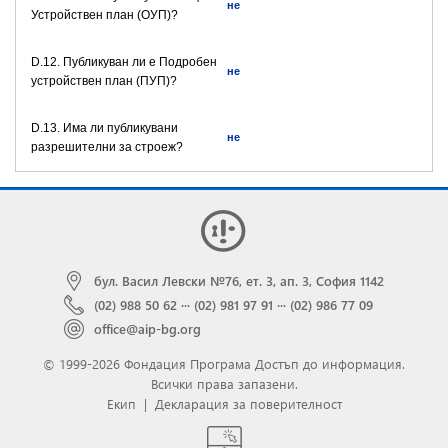
не
Устройствен план (ОУП)?
D.12. Публикуван ли е Подробен
не
устройствен план (ПУП)?
D.13. Има ли публикувани
не
разрешителни за строеж?
бул. Васил Левски №76, ет. 3, ап. 3, София 1142
(02) 988 50 62
···
(02) 981 97 91
···
(02) 986 77 09
office@aip-bg.org
© 1999-2026 Фондация Програма Достъп до информация.
Всички права запазени.
Екип
|
Декларация за поверителност