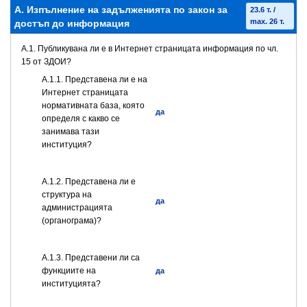
А. Изпълнение на задълженията по закон за
23.6 т. /
max. 26 т.
достъп до информация
A.1. Публикувана ли е в Интернет страницата информация по чл.
15 от ЗДОИ?
A.1.1. Представена ли е на
Интернет страницата
нормативната база, която
да
определя с какво се
занимава тази
институция?
A.1.2. Представена ли е
структура на
да
администрацията
(органограма)?
А.1.3. Представени ли са
функциите на
да
институцията?