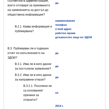
съответната администрация,
да
което отговаря за приемането
на заявленията за достъп до
обществена информация?
наименование
телефон
B.2.1. Каква информация е
e-mail адрес
публикувана?
работно време
длъжностно лице по ЗДОИ
В.3. Публикуван ли е годишен
отчет по изпълнението на
да
ЗДОИ?
В.3.1. Има ли в него данни
да
за постъпили заявления?
В.3.2. Има ли в него данни
да
за направени откази?
В.3.2.1. Посочени ли
са основания/
не
причини за
отказите?
2014 г.