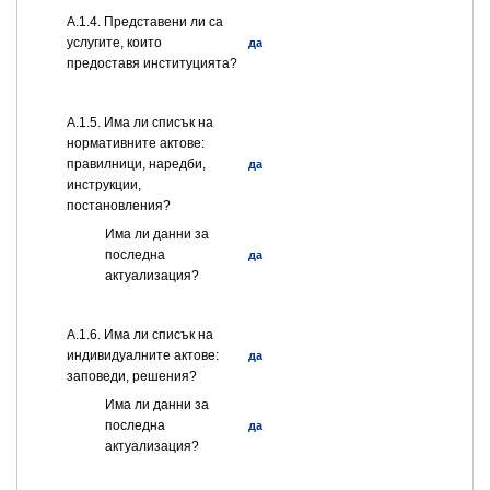
А.1.4. Представени ли са
услугите, които
да
предоставя институцията?
А.1.5. Има ли списък на
нормативните актове:
правилници, наредби,
да
инструкции,
постановления?
Има ли данни за
последна
да
актуализация?
А.1.6. Има ли списък на
индивидуалните актове:
да
заповеди, решения?
Има ли данни за
последна
да
актуализация?