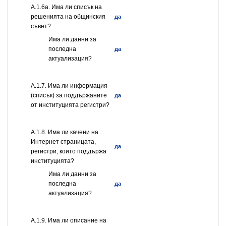
А.1.6а. Има ли списък на
решенията на общинския
да
съвет?
Има ли данни за
последна
да
актуализация?
А.1.7. Има ли информация
(списък) за поддържаните
да
от институцията регистри?
А.1.8. Има ли качени на
Интернет страницата,
да
регистри, които поддържа
институцията?
Има ли данни за
последна
да
актуализация?
А.1.9. Има ли описание на