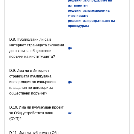
решения за определяне на
изпълнител
решения за класиране на
участниците
решения за прекратяване на
процедурата
D.8. Публикувани ли са в
Интернет страницата сключени
да
договори за обществени
поръчки на институцията?
D.9. Има ли в Интернет
страницата публикувана
информация за извършени
да
плащания по договори за
обществени поръчки?
D.10. Има ли публикуван проект
за Общ устройствен план
не
(ОУП)?
D.11. Има ли публикуван Общ