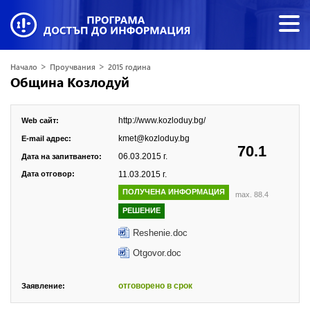
>
>
Начало
Проучвания
2015 година
Община Козлодуй
http://www.kozloduy.bg/
Web сайт:
kmet@kozloduy.bg
E-mail адрес:
70.1
06.03.2015 г.
Дата на запитването:
Дата отговор:
11.03.2015 г.
ПОЛУЧЕНА ИНФОРМАЦИЯ
max. 88.4
РЕШЕНИЕ
Reshenie.doc
Otgovor.doc
отговорено в срок
Заявление: