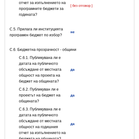
отчет за изпълнението на
[ без отговор ]
програмните бюджети за
годината?
С.5. Прилага ли институцията
не
програмен бюджет по избор?
C.6. Бюджетна прозрачност - общини
С.6.1. Публикувана ли е
датата на публичното
обсъждане от местната
да
общност на проекта на
бюджет на общината?
С.6.2. Публикуван ли е
проектът на бюджет на
да
общината?
С.6.3. Публикувана ли е
датата на публичното
обсъждане от местната
да
общност на годишния
отчет за изпълнението на
бюджета на общината?