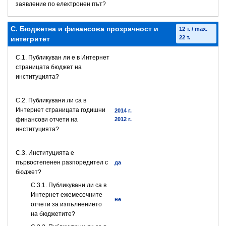
заявление по електронен път?
C. Бюджетна и финансова прозрачност и
12 т. / max.
22 т.
интегритет
C.1. Публикуван ли е в Интернет
страницата бюджет на
институцията?
C.2. Публикувани ли са в
Интернет страницата годишни
2014 г.
финансови отчети на
2012 г.
институцията?
C.3. Институцията е
първостепенен разпоредител с
да
бюджет?
С.3.1. Публикувани ли са в
Интернет ежемесечните
не
отчети за изпълнението
на бюджетите?