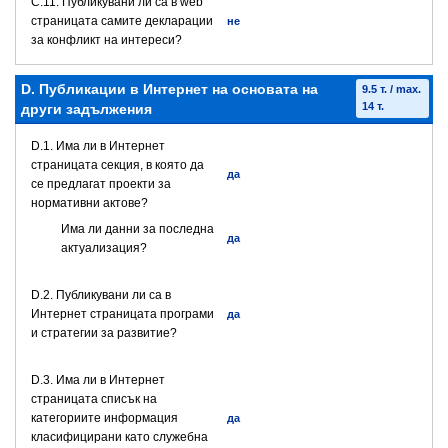
C.11. Публикувани ли са в web
страницата самите декларации
не
за конфликт на интереси?
D. Публикации в Интернет на основата на
9.5 т. / max.
14 т.
други задължения
D.1. Има ли в Интернет
страницата секция, в която да
да
се предлагат проекти за
нормативни актове?
Има ли данни за последна
да
актуализация?
D.2. Публикувани ли са в
Интернет страницата програми
да
и стратегии за развитие?
D.3. Има ли в Интернет
страницата списък на
категориите информация
да
класифицирани като служебна