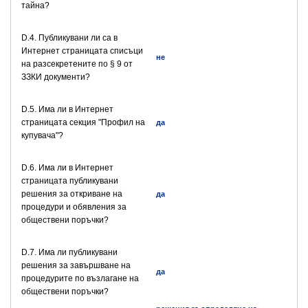
тайна?
D.4. Публикувани ли са в
Интернет страницата списъци
не
на разсекретените по § 9 от
ЗЗКИ документи?
D.5. Има ли в Интернет
страницата секция "Профил на
да
купувача"?
D.6. Има ли в Интернет
страницата публикувани
решения за откриване на
да
процедури и обявления за
обществени поръчки?
D.7. Има ли публикувани
решения за завършване на
да
процедурите по възлагане на
обществени поръчки?