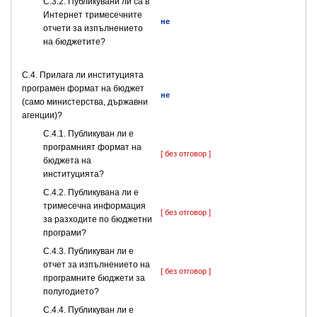
С.3.2. Публикувани ли са в
Интернет тримесечните
не
отчети за изпълнението
на бюджетите?
С.4. Прилага ли институцията
програмен формат на бюджет
не
(само министерства, държавни
агенции)?
С.4.1. Публикуван ли е
програмният формат на
[ без отговор ]
бюджета на
институцията?
С.4.2. Публикувана ли е
тримесечна информация
[ без отговор ]
за разходите по бюджетни
програми?
С.4.3. Публикуван ли е
отчет за изпълнението на
[ без отговор ]
програмните бюджети за
полугодието?
С.4.4. Публикуван ли е