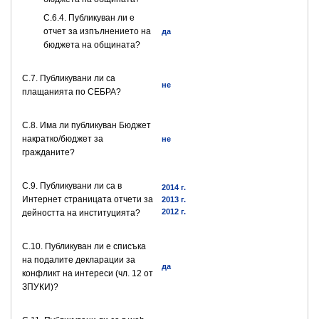
С.6.4. Публикуван ли е
отчет за изпълнението на
да
бюджета на общината?
С.7. Публикувани ли са
не
плащанията по СЕБРА?
С.8. Има ли публикуван Бюджет
накратко/бюджет за
не
гражданите?
C.9. Публикувани ли са в
2014 г.
Интернет страницата отчети за
2013 г.
2012 г.
дейността на институцията?
C.10. Публикуван ли е списъка
на подалите декларации за
да
конфликт на интереси (чл. 12 от
ЗПУКИ)?