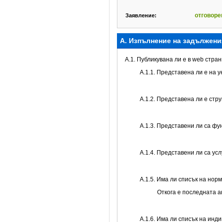
отговоре
Заявление:
А. Изпълнение на задължени
A.1. Публикувана ли е в web стр
A.1.1. Представена ли е на 
A.1.2. Представена ли е стр
А.1.3. Представени ли са ф
А.1.4. Представени ли са ус
А.1.5. Има ли списък на нор
Откога е последната 
А.1.6. Има ли списък на инд