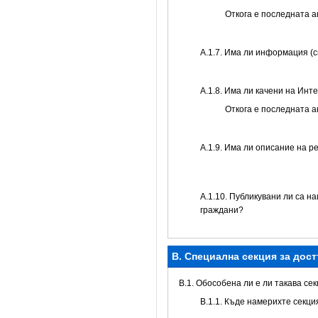
Откога е последната 
А.1.7. Има ли информация (
А.1.8. Има ли качени на Инт
Откога е последната 
А.1.9. Има ли описание на р
А.1.10. Публикувани ли са н
граждани?
B. Специална секция за дос
В.1. Обособена ли е ли такава се
В.1.1. Къде намерихте секц