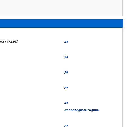
институция?
да
да
да
да
да
от последната година
да