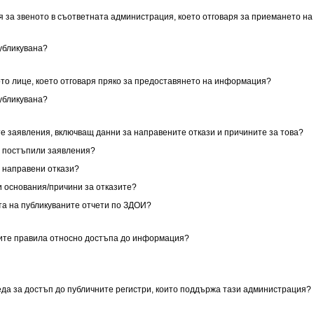
я за звеното в съответната администрация, което отговаря за приемането на
публикувана?
ото лице, което отговаря пряко за предоставянето на информация?
публикувана?
те заявления, включващ данни за направените откази и причините за това?
за постъпили заявления?
за направени откази?
ни основания/причини за отказите?
ата на публикуваните отчети по ЗДОИ?
ните правила относно достъпа до информация?
реда за достъп до публичните регистри, които поддържа тази администрация?