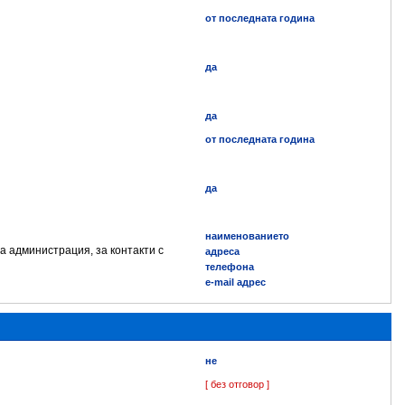
от последната година
да
да
от последната година
да
наименованието
а администрация, за контакти с
адреса
телефона
e-mail адрес
не
[ без отговор ]