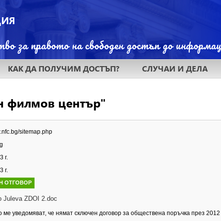
КАК ДА ПОЛУЧИМ ДОСТЪП?
СЛУЧАИ И ДЕЛА
н филмов център"
w.nfc.bg/sitemap.php
g
 г.
 г.
Н ОТГОВОР
 Juleva ZDOI 2.doc
 ме уведомяват, че нямат сключен договор за обществена поръчка през 2012 