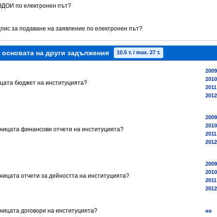
 ЗДОИ по електронен път?
дпис за подаване на заявление по електронен път?
а основата на други задължения
10.5 т. / max. 27 т.
2009
2010
ницата бюджет на институцията?
2011 
2012
2009
2010
раницата финансови отчети на институцията?
2011 
2012
2009
2010
аницата отчети за дейността на институцията?
2011 
2012
аницата договори на институцията?
не