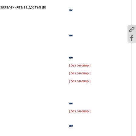
 заявленията за достъп до
не
не
не
[ без отговор ]
[ без отговор ]
[ без отговор ]
не
[ без отговор ]
да