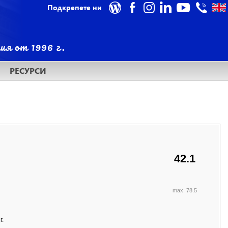
Подкрепете ни
РЕСУРСИ
42.1
max. 78.5
г.