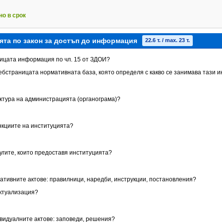
но в срок
ята по закон за достъп до информация
22.6 т. / max. 23 т.
аницата информация по чл. 15 от ЗДОИ?
уебстраницата нормативната база, която определя с какво се занимава тази 
уктура на администрацията (органограма)?
ункциите на институцията?
лугите, които предоставя институцията?
мативните актове: правилници, наредби, инструкции, постановления?
актуализация?
ивидуалните актове: заповеди, решения?