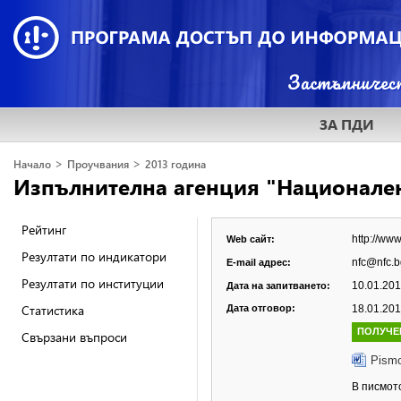
ЗА ПДИ
>
>
Начало
Проучвания
2013 година
Изпълнителна агенция "Национале
Рейтинг
http://ww
Web сайт:
Резултати по индикатори
nfc@nfc.b
E-mail адрес:
Резултати по институции
10.01.2013
Дата на запитването:
Статистика
Дата отговор:
18.01.2013
ПОЛУЧЕ
Свързани въпроси
Pismo
В писмото