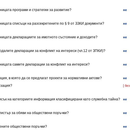
аницата програми и стратегии за развитие?
не
аницата списъци на разсекретените по § 9 от ЗЗКИ документи?
не
раницата декларациите за имотното състояние и доходите?
не
подалите декларации за конфликт на интереси (чл.12 от ЗПКИ)?
не
раницата самите декларации за конфликт на интереси?
не
кция, в която да се предлагат проекти за нормативни актове?
не
изация?
[ без
писък на категориите информация класифицирани като служебна тайна?
не
егистър за обяви на обществени поръчки?
не
ените обществени поръчки?
не