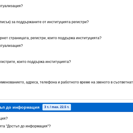
актуализация?
списък) за поддържаните от институцията регистри?
ернет страницата, регистри, които поддържа институцията?
актуализация?
егистрите, които поддържа институцията?
аименованието, адреса, телефона и работното време на звеното в съответнат
тъп до информация
3 т. / max. 22.5 т.
кция?
ията "Достъп до информация"?