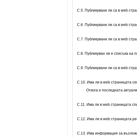
C.5. Публикувани ли са в web стр
C.6. Публикувани ли са в web стр
C.7. Публикувани ли са в web ст
C.8. Публикуван ли е списъка на 
C.9. Публикувани ли са в web ст
C.10. Има ли в web страницата се
Откога е последната актуал
C.11. Има ли в web страницата с
C.12. Има ли в web страницата р
C.13. Има информация за възлож