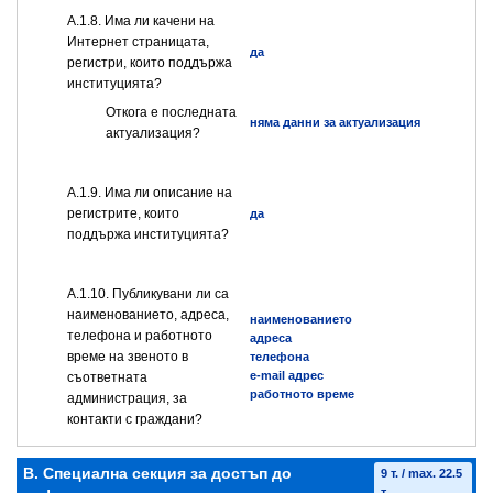
А.1.8. Има ли качени на
Интернет страницата,
да
регистри, които поддържа
институцията?
Откога е последната
няма данни за актуализация
актуализация?
А.1.9. Има ли описание на
регистрите, които
да
поддържа институцията?
А.1.10. Публикувани ли са
наименованието, адреса,
наименованието
телефона и работното
адреса
време на звеното в
телефона
e-mail адрес
съответната
работното време
администрация, за
контакти с граждани?
B. Специална секция за достъп до
9 т. / max. 22.5
т.