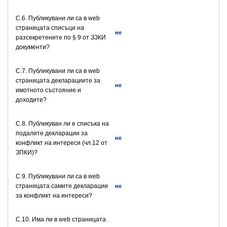
C.6. Публикувани ли са в web
страницата списъци на
не
разсекретените по § 9 от ЗЗКИ
документи?
C.7. Публикувани ли са в web
страницата декларациите за
не
имотното състояние и
доходите?
C.8. Публикуван ли е списъка на
подалите декларации за
не
конфликт на интереси (чл.12 от
ЗПКИ)?
C.9. Публикувани ли са в web
страницата самите декларации
не
за конфликт на интереси?
C.10. Има ли в web страницата