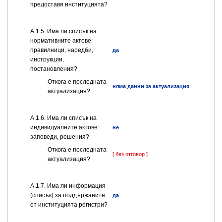
предоставя институцията?
А.1.5. Има ли списък на
нормативните актове:
правилници, наредби,
да
инструкции,
постановления?
Откога е последната
няма данни за актуализация
актуализация?
А.1.6. Има ли списък на
индивидуалните актове:
не
заповеди, решения?
Откога е последната
[ без отговор ]
актуализация?
А.1.7. Има ли информация
(списък) за поддържаните
да
от институцията регистри?