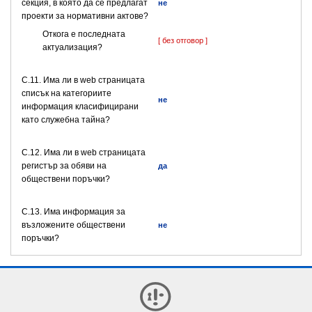
секция, в която да се предлагат
не
проекти за нормативни актове?
Откога е последната
[ без отговор ]
актуализация?
C.11. Има ли в web страницата
списък на категориите
не
информация класифицирани
като служебна тайна?
C.12. Има ли в web страницата
регистър за обяви на
да
обществени поръчки?
C.13. Има информация за
възложените обществени
не
поръчки?