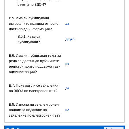
отчети по ЗДОИ?
В.5. Има ли публикувани
вътрешните правила относно
да
достъпа до информация?
В.5.1. Къде са
друго
публикувани?
В.6. Има ли публикуван текст за
реда за достъп до публичните
не
регистри, които поддържа тази
администрация?
В.7. Приемат ли се заявления
да
по ЗДОИ по електронен път?
В.8. Изисква ли се електронен
подпис за подаване на
не
заявление по електронен път?