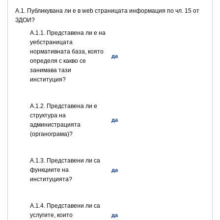
A.1. Публикувана ли е в web страницата информация по чл. 15 от
ЗДОИ?
A.1.1. Представена ли е на
уебстраницата
нормативната база, която
да
определя с какво се
занимава тази
институция?
A.1.2. Представена ли е
структура на
да
администрацията
(органограма)?
А.1.3. Представени ли са
функциите на
да
институцията?
А.1.4. Представени ли са
услугите, които
да