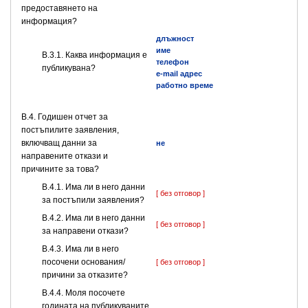
предоставянето на
информация?
длъжност
име
B.3.1. Каква информация е
телефон
публикувана?
e-mail адрес
работно време
В.4. Годишен отчет за
постъпилите заявления,
включващ данни за
не
направените откази и
причините за това?
В.4.1. Има ли в него данни
[ без отговор ]
за постъпили заявления?
В.4.2. Има ли в него данни
[ без отговор ]
за направени откази?
В.4.3. Има ли в него
посочени основания/
[ без отговор ]
причини за отказите?
В.4.4. Моля посочете
годината на публикуваните