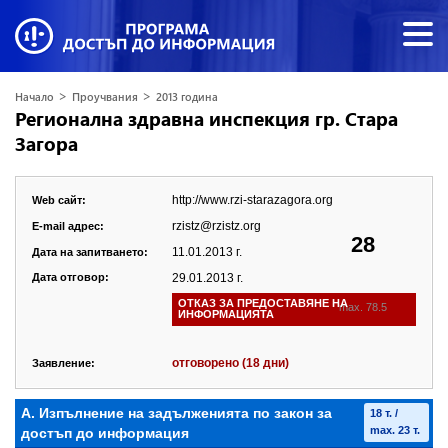
>
>
Начало
Проучвания
2013 година
Регионална здравна инспекция гр. Стара
Загора
http://www.rzi-starazagora.org
Web сайт:
rzistz@rzistz.org
E-mail адрес:
28
11.01.2013 г.
Дата на запитването:
Дата отговор:
29.01.2013 г.
ОТКАЗ ЗА ПРЕДОСТАВЯНЕ НА
max. 78.5
ИНФОРМАЦИЯТА
отговорено (18 дни)
Заявление:
А. Изпълнение на задълженията по закон за
18 т. /
max. 23 т.
достъп до информация