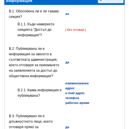
информация
В.1. Обособена ли е ли такава
не
секция?
В.1.1. Къде намерихте
секцията "Достъп до
[ без отговор ]
информация"?
В.2. Публикувана ли е
информация за звеното в
съответната администрация,
да
което отговаря за приемането
на заявленията за достъп до
обществена информация?
наименование
адрес
B.2.1. Каква информация е
e-mail адрес
публикувана?
телефон
работно време
В.3. Публикувано ли е
длъжностното лице, което
отговаря пряко за
да