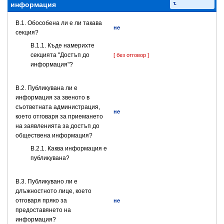
т.
информация
В.1. Обособена ли е ли такава
не
секция?
В.1.1. Къде намерихте
секцията "Достъп до
[ без отговор ]
информация"?
В.2. Публикувана ли е
информация за звеното в
съответната администрация,
не
което отговаря за приемането
на заявленията за достъп до
обществена информация?
B.2.1. Каква информация е
публикувана?
В.3. Публикувано ли е
длъжностното лице, което
отговаря пряко за
не
предоставянето на
информация?