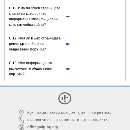
C.11. Има ли в web страницата
списък на категориите
не
информация класифицирани
като служебна тайна?
C.12. Има ли в web страницата
регистър за обяви на
да
обществени поръчки?
C.13. Има информация за
възложените обществени
не
поръчки?
бул. Васил Левски №76, ет. 3, ап. 3, София 1142
(02) 988 50 62
···
(02) 981 97 91
···
(02) 986 77 09
office@aip-bg.org