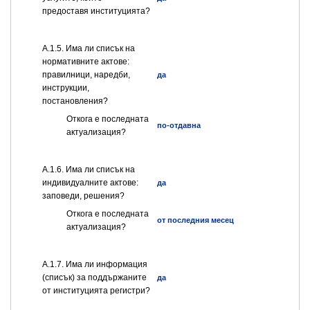
предоставя институцията?
А.1.5. Има ли списък на
нормативните актове:
правилници, наредби,
да
инструкции,
постановления?
Откога е последната
по-отдавна
актуализация?
А.1.6. Има ли списък на
индивидуалните актове:
да
заповеди, решения?
Откога е последната
от последния месец
актуализация?
А.1.7. Има ли информация
(списък) за поддържаните
да
от институцията регистри?