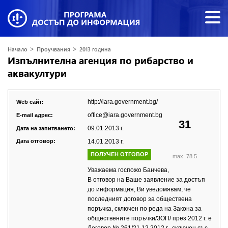
>
>
Начало
Проучвания
2013 година
Изпълнителна агенция по рибарство и
аквакултури
http://iara.government.bg/
Web сайт:
office@iara.government.bg
E-mail адрес:
31
09.01.2013 г.
Дата на запитването:
Дата отговор:
14.01.2013 г.
ПОЛУЧЕН ОТГОВОР
max. 78.5
Уважаема госпожо Банчева,
В отговор на Ваше заявление за достъп
до информация, Ви уведомявам, че
последният договор за обществена
поръчка, сключен по реда на Закона за
обществените поръчки/ЗОП/ през 2012 г. е