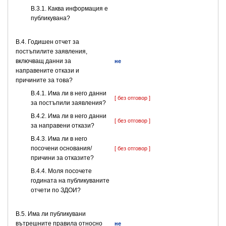
B.3.1. Каква информация е
публикувана?
В.4. Годишен отчет за
постъпилите заявления,
включващ данни за
не
направените откази и
причините за това?
В.4.1. Има ли в него данни
[ без отговор ]
за постъпили заявления?
В.4.2. Има ли в него данни
[ без отговор ]
за направени откази?
В.4.3. Има ли в него
посочени основания/
[ без отговор ]
причини за отказите?
В.4.4. Моля посочете
годината на публикуваните
отчети по ЗДОИ?
В.5. Има ли публикувани
вътрешните правила относно
не