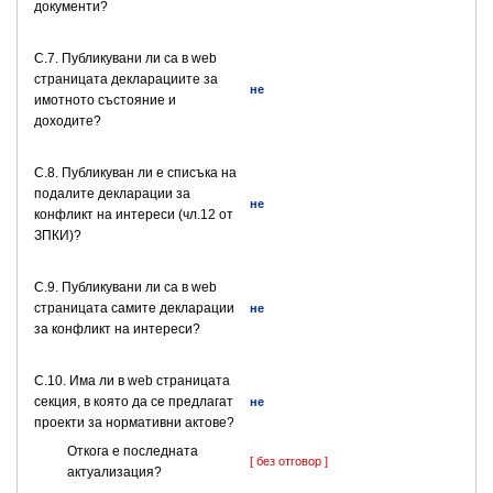
документи?
C.7. Публикувани ли са в web
страницата декларациите за
не
имотното състояние и
доходите?
C.8. Публикуван ли е списъка на
подалите декларации за
не
конфликт на интереси (чл.12 от
ЗПКИ)?
C.9. Публикувани ли са в web
страницата самите декларации
не
за конфликт на интереси?
C.10. Има ли в web страницата
секция, в която да се предлагат
не
проекти за нормативни актове?
Откога е последната
[ без отговор ]
актуализация?