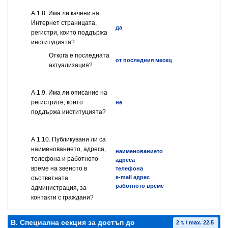
А.1.8. Има ли качени на
Интернет страницата,
да
регистри, които поддържа
институцията?
Откога е последната
от последния месец
актуализация?
А.1.9. Има ли описание на
регистрите, които
не
поддържа институцията?
А.1.10. Публикувани ли са
наименованието, адреса,
наименованието
телефона и работното
адреса
време на звеното в
телефона
e-mail адрес
съответната
работното време
администрация, за
контакти с граждани?
B. Специална секция за достъп до
2 т. / max. 22.5