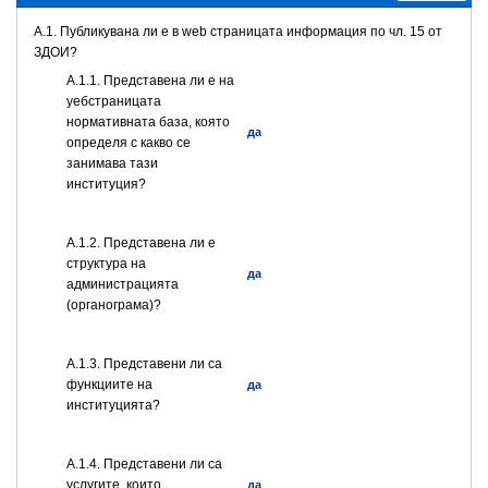
A.1. Публикувана ли е в web страницата информация по чл. 15 от
ЗДОИ?
A.1.1. Представена ли е на
уебстраницата
нормативната база, която
да
определя с какво се
занимава тази
институция?
A.1.2. Представена ли е
структура на
да
администрацията
(органограма)?
А.1.3. Представени ли са
функциите на
да
институцията?
А.1.4. Представени ли са
услугите, които
да