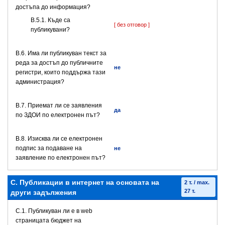
достъпа до информация?
В.5.1. Къде са
[ без отговор ]
публикувани?
В.6. Има ли публикуван текст за
реда за достъп до публичните
не
регистри, които поддържа тази
администрация?
В.7. Приемат ли се заявления
да
по ЗДОИ по електронен път?
В.8. Изисква ли се електронен
подпис за подаване на
не
заявление по електронен път?
C. Публикации в интернет на основата на
2 т. / max.
27 т.
други задължения
C.1. Публикуван ли е в web
страницата бюджет на