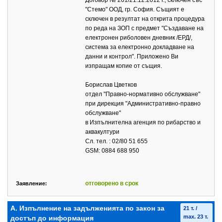
Договор № 261/21.12.2012 г., сключен със
"Стемо" ООД, гр. София. Същият е
сключен в резултат на открита процедура
по реда на ЗОП с предмет "Създаване на
електронен риболовен дневник /ЕРД/,
система за електронно докладване на
данни и контрол". Приложено Ви
изпращам копие от същия.
Борислав Цветков
отдел "Правно-нормативно обслужване"
при дирекция "Административно-правно
обслужване"
в Изпълнителна агенция по рибарство и
аквакултури
Сл. тел. : 02/80 51 655
GSM: 0884 688 950
отговорено в срок
Заявление:
А. Изпълнение на задълженията по закон за
21 т. /
max. 23 т.
достъп до информация