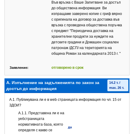
Във връзка с Ваше Запитване за достъп
до обществена информация Ви
изпращаме заверено копие с гриф вярно
с оригинала на договор за доставка във
връзка с проведена обществена поръчка
с предмет "Периодична доставка на
хранителни продукти за нуждите на
детските градини и Домашен социален
патронаж /ДСП/ на територията на
община Роман за календарната 2013 г. "
отговорено в срок
Заявление:
А. Изпълнение на задълженията по закон за
14.2 т. /
max. 26 т.
достъп до информация
A.1. Публикувана ли е в web страницата информация по чл. 15 от
ЗДОИ?
A.1.1. Представена ли е на
уебстраницата
нормативната база, която
да
определя с какво се