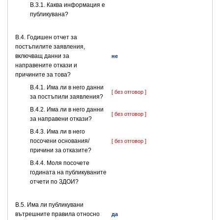
B.3.1. Каква информация е
публикувана?
В.4. Годишен отчет за
постъпилите заявления,
включващ данни за
не
направените откази и
причините за това?
В.4.1. Има ли в него данни
[ без отговор ]
за постъпили заявления?
В.4.2. Има ли в него данни
[ без отговор ]
за направени откази?
В.4.3. Има ли в него
посочени основания/
[ без отговор ]
причини за отказите?
В.4.4. Моля посочете
годината на публикуваните
отчети по ЗДОИ?
В.5. Има ли публикувани
вътрешните правила относно
да