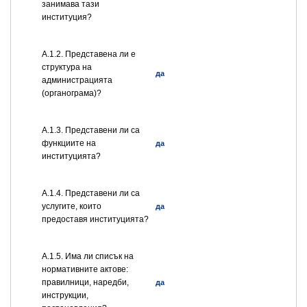
занимава тази
институция?
A.1.2. Представена ли е
структура на
да
администрацията
(органограма)?
А.1.3. Представени ли са
функциите на
да
институцията?
А.1.4. Представени ли са
услугите, които
да
предоставя институцията?
А.1.5. Има ли списък на
нормативните актове:
правилници, наредби,
да
инструкции,