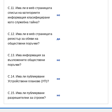
C.11. Има ли в web страницата
списък на категориите
не
информация класифицирани
като служебна тайна?
C.12. Има ли в web страницата
регистър за обяви на
да
обществени поръчки?
C.13. Има информация за
възложените обществени
не
поръчки?
C.14. Има ли публикувани
не
Устройствени планове (УП)?
C.15. Има ли публикувани
не
разрешителни за строеж?