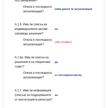
постановления?
Откога е последната
няма данни за актуализация
актуализация?
А.1.6. Има ли списък на
индивидуалните актове:
не
заповеди, решения?
Откога е последната
[ без отговор ]
актуализация?
А.1.6а. Има ли списък на
решенията на общинския
да
съвет?
Откога е последната
от последния месец
актуализация?
А.1.7. Има ли информация
(списък) за поддържаните
не
от институцията регистри?