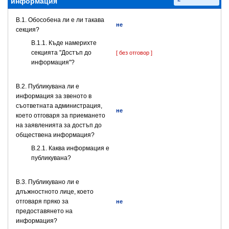
информация
В.1. Обособена ли е ли такава
не
секция?
В.1.1. Къде намерихте
секцията "Достъп до
[ без отговор ]
информация"?
В.2. Публикувана ли е
информация за звеното в
съответната администрация,
не
което отговаря за приемането
на заявленията за достъп до
обществена информация?
B.2.1. Каква информация е
публикувана?
В.3. Публикувано ли е
длъжностното лице, което
отговаря пряко за
не
предоставянето на
информация?