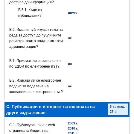
достъпа до информация?
В.5.1. Къде са
друго
публикувани?
В.6. Има ли публикуван текст за
реда за достъп до публичните
не
регистри, които поддържа тази
администрация?
В.7. Приемат ли се заявления
да
по ЗДОИ по електронен път?
В.8. Изисква ли се електронен
подпис за подаване на
не
заявление по електронен път?
C. Публикации в интернет на основата на
6 т. / max.
27 т.
други задължения
2009 г.
C.1. Публикуван ли е в web
2010 г.
страницата бюджет на
2011 г.