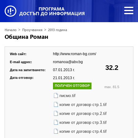
>
>
Начало
Проучвания
2013 година
Община Роман
http://www.roman-bg.com/
Web сайт:
romanoa@abv.bg
E-mail адрес:
32.2
07.01.2013 г.
Дата на запитването:
Дата отговор:
21.01.2013 г.
ПОЛУЧЕН ОТГОВОР
max. 81.5
писмо.tif
копие от договор стр.1.tif
копие от договор стр.2.tif
копие от договор стр.3.tif
копие от договор стр.4.tif