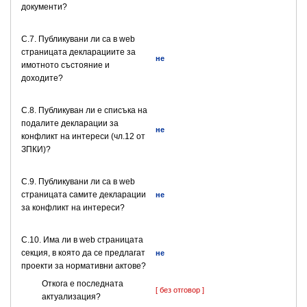
документи?
C.7. Публикувани ли са в web
страницата декларациите за
не
имотното състояние и
доходите?
C.8. Публикуван ли е списъка на
подалите декларации за
не
конфликт на интереси (чл.12 от
ЗПКИ)?
C.9. Публикувани ли са в web
страницата самите декларации
не
за конфликт на интереси?
C.10. Има ли в web страницата
секция, в която да се предлагат
не
проекти за нормативни актове?
Откога е последната
[ без отговор ]
актуализация?