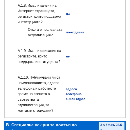
А.1.8. Има ли качени на
Интернет страницата,
да
регистри, които поддържа
институцията?
Откога е последната
по-отдавна
актуализация?
А.1.9. Има ли описание на
регистрите, които
не
поддържа институцията?
А.1.10. Публикувани ли са
наименованието, адреса,
телефона и работното
адреса
време на звеното в
телефона
e-mail адрес
съответната
администрация, за
контакти с граждани?
B. Специална секция за достъп до
3 т. / max. 22.5
т.