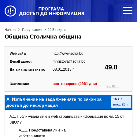
>
>
Начало
Проучвания
2013 година
Община Стoлична община
http://www.sofia.bg
Web сайт:
mhristova@sofia.bg
E-mail адрес:
49.8
08.01.2013 г.
Дата на запитването:
неотговорено (4961 дни)
Заявление:
max. 81.5
А. Изпълнение на задълженията по закон за
16 т. /
max. 26 т.
достъп до информация
A.1. Публикувана ли е в web страницата информация по чл. 15 от
ЗДОИ?
A.1.1. Представена ли е на
уебстраницата