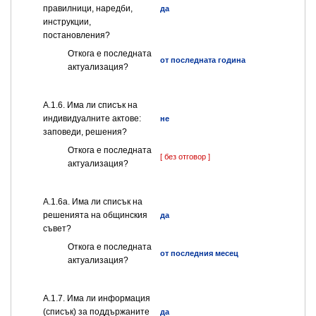
правилници, наредби,
да
инструкции,
постановления?
Откога е последната
от последната година
актуализация?
А.1.6. Има ли списък на
индивидуалните актове:
не
заповеди, решения?
Откога е последната
[ без отговор ]
актуализация?
А.1.6а. Има ли списък на
решенията на общинския
да
съвет?
Откога е последната
от последния месец
актуализация?
А.1.7. Има ли информация
(списък) за поддържаните
да