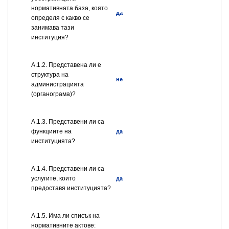
нормативната база, която
да
определя с какво се
занимава тази
институция?
A.1.2. Представена ли е
структура на
не
администрацията
(органограма)?
А.1.3. Представени ли са
функциите на
да
институцията?
А.1.4. Представени ли са
услугите, които
да
предоставя институцията?
А.1.5. Има ли списък на
нормативните актове: