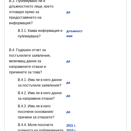
В.3. Публикувано ли е
длъжностното лице, което
отговаря пряко за
да
предоставянето на
информация?
B.3.1. Каква информация е
длъжност
публикувана?
име
В.4. Годишен отчет за
постъпилите заявления,
включващ данни за
да
направените откази и
причините за това?
В.4.1. Има ли в него данни
да
за постъпили заявления?
В.4.2. Има ли в него данни
да
за направени откази?
В.4.3. Има ли в него
посочени основания/
да
причини за отказите?
В.4.4. Моля посочете
2011 г.
годината на публикуваните
2010 г.