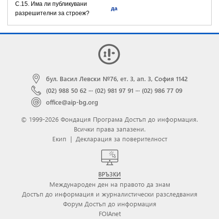
C.15. Има ли публикувани
да
разрешителни за строеж?
бул. Васил Левски №76, ет. 3, ап. 3, София 1142
(02) 988 50 62
···
(02) 981 97 91
···
(02) 986 77 09
office@aip-bg.org
© 1999-2026 Фондация Програма Достъп до информация.
Всички права запазени.
Екип
|
Декларация за поверителност
ВРЪЗКИ
Международен ден на правото да знам
Достъп до информация и журналистически разследвания
Форум Достъп до информация
FOIAnet