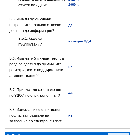
2009 г.
отчети по ЗДОИ?
В.5. Има ли публикувани
вътрешните правила относно
да
достъпа до информация?
В.5.1. Къде са
в секция ПДИ
публикувани?
В.6. Има ли публикуван текст за
реда за достъп до публичните
не
регистри, които поддържа тази
администрация?
В.7. Приемат ли се заявления
да
по ЗДОИ по електронен път?
В.8. Изисква ли се електронен
подпис за подаване на
не
заявление по електронен път?