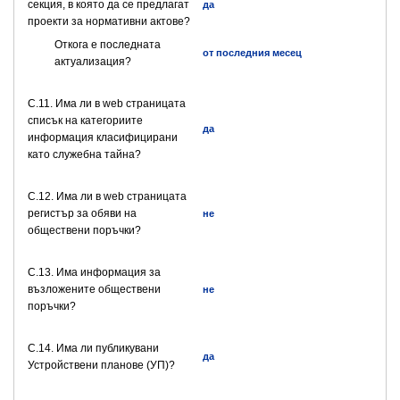
секция, в която да се предлагат
да
проекти за нормативни актове?
Откога е последната
от последния месец
актуализация?
C.11. Има ли в web страницата
списък на категориите
да
информация класифицирани
като служебна тайна?
C.12. Има ли в web страницата
регистър за обяви на
не
обществени поръчки?
C.13. Има информация за
възложените обществени
не
поръчки?
C.14. Има ли публикувани
да
Устройствени планове (УП)?