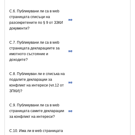
C.6. Публикувани ли са в web
страницата списъци на
не
разсекретените по § 9 от ЗЗКИ
документи?
C.7. Публикувани ли са в web
страницата декларациите за
не
имотното състояние и
доходите?
C.8. Публикуван ли е списъка на
подалите декларации за
не
конфликт на интереси (чл.12 от
ЗПКИ)?
C.9. Публикувани ли са в web
страницата самите декларации
не
за конфликт на интереси?
C.10. Има ли в web страницата