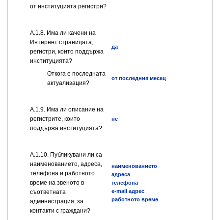
от институцията регистри?
А.1.8. Има ли качени на
Интернет страницата,
да
регистри, които поддържа
институцията?
Откога е последната
от последния месец
актуализация?
А.1.9. Има ли описание на
регистрите, които
не
поддържа институцията?
А.1.10. Публикувани ли са
наименованието, адреса,
наименованието
телефона и работното
адреса
време на звеното в
телефона
e-mail адрес
съответната
работното време
администрация, за
контакти с граждани?