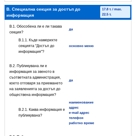
B. Специална секция за достъп до
17.8 т. / max.
22.5 т.
информация
В.1. Обособена ли е ли такава
да
секция?
В.1.1. Къде намерихте
секцията "Достъп до
основно меню
информация"?
В.2. Публикувана ли е
информация за звеното в
съответната администрация,
да
което отговаря за приемането
на заявленията за достъп до
обществена информация?
наименование
адрес
B.2.1. Каква информация е
e-mail адрес
публикувана?
телефон
работно време