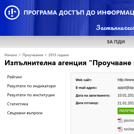
ЗА ПДИ
>
>
Начало
Проучвания
2013 година
Изпълнителна агенция "Проучване 
Рейтинг
http://ww
Web сайт:
Резултати по индикатори
appd@app
E-mail адрес:
Резултати по институции
10.01.2013
Дата на запитването:
Статистика
Дата отговор:
21.01.2013
ПОЛУЧЕ
Свързани въпроси
pism
reshe