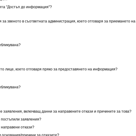
ията "Достъп до информация"?
я за звеното в съответната администрация, което отговаря за приемането на
публикувана?
ото лице, което отговаря пряко за предоставянето на информация?
публикувана?
те заявления, включващ данни за направените откази и причините за това?
за постъпили заявления?
за направени откази?
ни основания/причини за отказите?