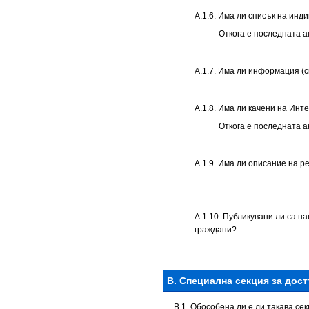
А.1.6. Има ли списък на инд
Откога е последната 
А.1.7. Има ли информация (
А.1.8. Има ли качени на Инт
Откога е последната 
А.1.9. Има ли описание на р
А.1.10. Публикувани ли са н
граждани?
B. Специална секция за дос
В.1. Обособена ли е ли такава се