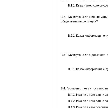
В.1.1. Къде намерихте секц
В.2. Публикувана ли е информаци
обществена информация?
B.2.1. Каква информация е 
В.3. Публикувано ли е длъжностн
B.3.1. Каква информация е 
В.4. Годишен отчет за постъпили
В.4.1. Има ли в него данни 
В.4.2. Има ли в него данни 
В.4.3. Има ли в него посоче