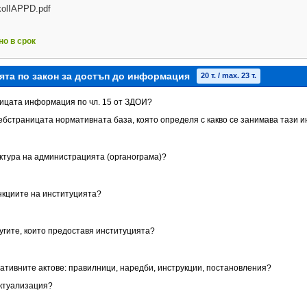
kolIAPPD.pdf
но в срок
ята по закон за достъп до информация
20 т. / max. 23 т.
аницата информация по чл. 15 от ЗДОИ?
уебстраницата нормативната база, която определя с какво се занимава тази 
уктура на администрацията (органограма)?
ункциите на институцията?
лугите, които предоставя институцията?
мативните актове: правилници, наредби, инструкции, постановления?
актуализация?