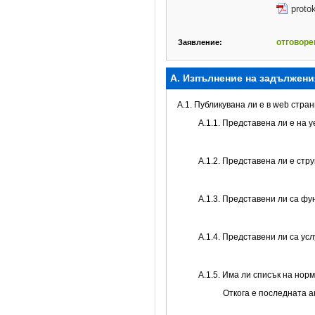
proto
отговоре
Заявление:
А. Изпълнение на задължени
A.1. Публикувана ли е в web стр
A.1.1. Представена ли е на 
A.1.2. Представена ли е стр
А.1.3. Представени ли са ф
А.1.4. Представени ли са ус
А.1.5. Има ли списък на нор
Откога е последната 