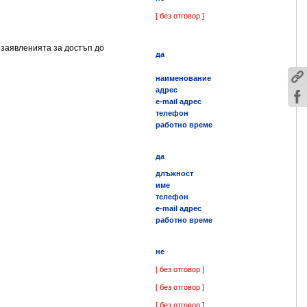
[ без отговор ]
 заявленията за достъп до
да
наименование
адрес
e-mail адрес
телефон
работно време
да
длъжност
име
телефон
e-mail адрес
работно време
не
[ без отговор ]
[ без отговор ]
[ без отговор ]