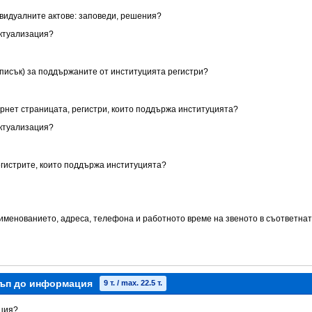
ивидуалните актове: заповеди, решения?
актуализация?
списък) за поддържаните от институцията регистри?
ернет страницата, регистри, които поддържа институцията?
актуализация?
егистрите, които поддържа институцията?
аименованието, адреса, телефона и работното време на звеното в съответнат
тъп до информация
9 т. / max. 22.5 т.
кция?