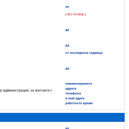
не
[ без отговор ]
да
да
от последната седмица
да
наименованието
адреса
а администрация, за контакти с
телефона
e-mail адрес
работното време
не