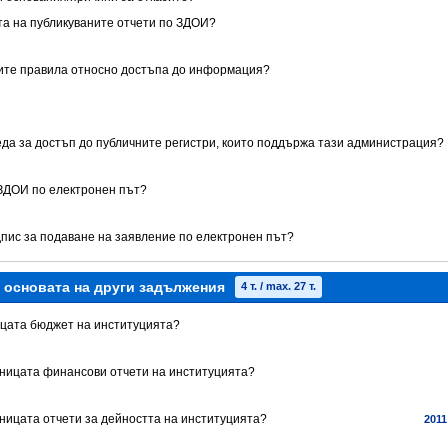
ата на публикуваните отчети по ЗДОИ?
ните правила относно достъпа до информация?
реда за достъп до публичните регистри, които поддържа тази администрация?
 ЗДОИ по електронен път?
дпис за подаване на заявление по електронен път?
а основата на други задължения
4 т. / max. 27 т.
ницата бюджет на институцията?
раницата финансови отчети на институцията?
аницата отчети за дейността на институцията?
2011 