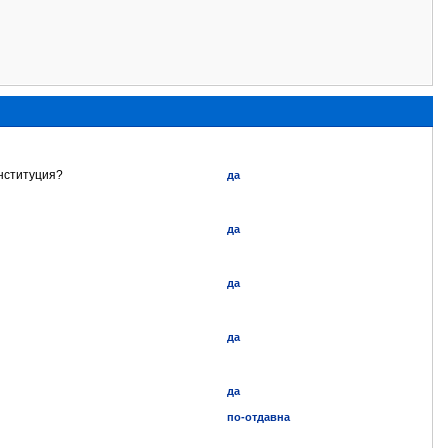
институция?
да
да
да
да
да
по-отдавна