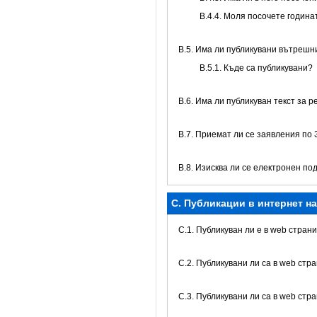
В.4.4. Моля посочете годин
В.5. Има ли публикувани вътреш
В.5.1. Къде са публикувани?
В.6. Има ли публикуван текст за 
В.7. Приемат ли се заявления по
В.8. Изисква ли се електронен по
C. Публикации в интернет н
C.1. Публикуван ли е в web стра
C.2. Публикувани ли са в web ст
C.3. Публикувани ли са в web стр