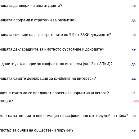
аницата договори на институцията?
не
аницата програми и стратегии за развитие?
да
аницата списъци на разсекретените по § 9 от ЗЗКИ документи?
не
раницата декларациите за имотното състояние и доходите?
не
подалите декларации за конфликт на интереси (чл.12 от ЗПКИ)?
да
раницата самите декларации за конфликт на интереси?
да
кция, в която да се предлагат проекти за нормативни актове?
не
изация?
[ без
писък на категориите информация класифицирани като служебна тайна?
не
егистър за обяви на обществени поръчки?
не