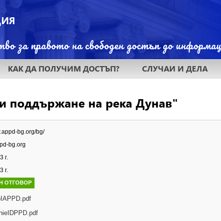
КАК ДА ПОЛУЧИМ ДОСТЪП?
СЛУЧАИ И ДЕЛА
и поддържане на река Дунав"
w.appd-bg.org/bg/
d-bg.org
 г.
 г.
Н ОТГОВОР
oIAPPD.pdf
nieIDPPD.pdf