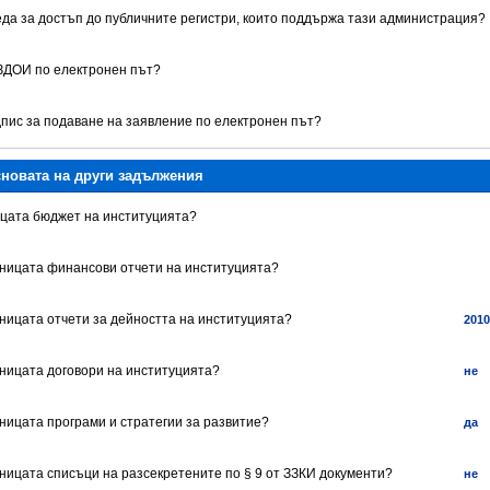
реда за достъп до публичните регистри, които поддържа тази администрация?
 ЗДОИ по електронен път?
дпис за подаване на заявление по електронен път?
сновата на други задължения
ницата бюджет на институцията?
раницата финансови отчети на институцията?
аницата отчети за дейността на институцията?
2010
аницата договори на институцията?
не
аницата програми и стратегии за развитие?
да
аницата списъци на разсекретените по § 9 от ЗЗКИ документи?
не