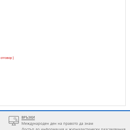
 отговор ]
ВРЪЗКИ
Международен ден на правото да знам
Достъп до информация и журналистически разследвания