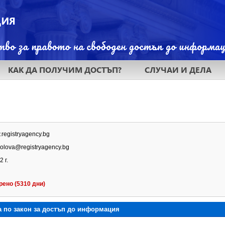
КАК ДА ПОЛУЧИМ ДОСТЪП?
СЛУЧАИ И ДЕЛА
.registryagency.bg
ikolova@registryagency.bg
 г.
рено (5310 дни)
а по закон за достъп до информация