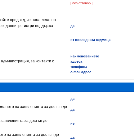
[ без отговор ]
айте предвид, че няма легално
ази данни, регистри поддържа
да
от последната седмица
наименованието
 администрация, за контакти с
адреса
телефона
e-mail адрес
да
иемането на заявленията за достъп до
да
а заявленията за достъп до
не
нето на заявленията за достъп до
да