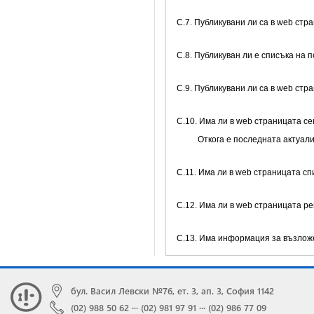
C.7. Публикувани ли са в web ст
C.8. Публикуван ли е списъка на 
C.9. Публикувани ли са в web ст
C.10. Има ли в web страницата се
Откога е последната актуал
C.11. Има ли в web страницата с
C.12. Има ли в web страницата р
C.13. Има информация за възлож
бул. Васил Левски №76, ет. 3, ап. 3, София 1142
(02) 988 50 62
···
(02) 981 97 91
···
(02) 986 77 09