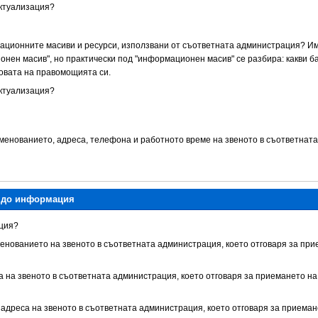
актуализация?
мационните масиви и ресурси, използвани от съответната администрация? Им
нен масив", но практически под "информационен масив" се разбира: какви б
овата на правомощията си.
актуализация?
именованието, адреса, телефона и работното време на звеното в съответната
п до информация
кция?
менованието на звеното в съответната администрация, което отговаря за пр
са на звеното в съответната администрация, което отговаря за приемането н
il адреса на звеното в съответната администрация, което отговаря за приема