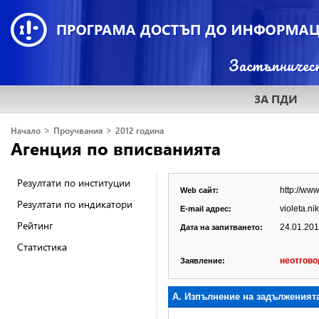
ЗА ПДИ
>
>
Начало
Проучвания
2012 година
Агенция по вписванията
Резултати по институции
http://www
Web сайт:
Резултати по индикатори
violeta.n
E-mail адрес:
Рейтинг
24.01.2012
Дата на запитването:
Статистика
неотгово
Заявление:
А. Изпълнение на задълженият