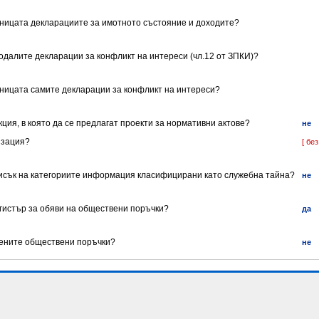
раницата декларациите за имотното състояние и доходите?
подалите декларации за конфликт на интереси (чл.12 от ЗПКИ)?
раницата самите декларации за конфликт на интереси?
кция, в която да се предлагат проекти за нормативни актове?
не
изация?
[ без
писък на категориите информация класифицирани като служебна тайна?
не
егистър за обяви на обществени поръчки?
да
ените обществени поръчки?
не