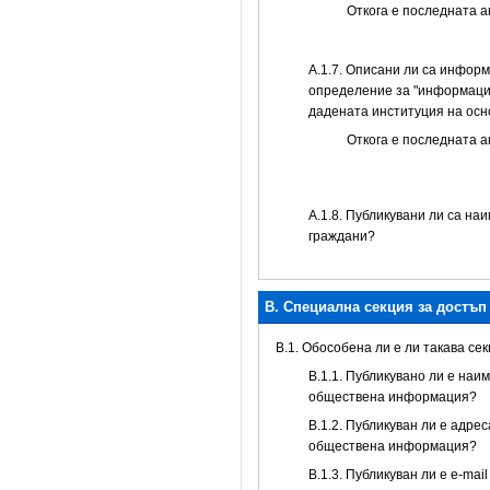
Откога е последната 
А.1.7. Описани ли са инфор
определение за "информацио
дадената институция на осн
Откога е последната 
А.1.8. Публикувани ли са на
граждани?
B. Специална секция за достъ
В.1. Обособена ли е ли такава се
В.1.1. Публикувано ли е наи
обществена информация?
В.1.2. Публикуван ли е адре
обществена информация?
В.1.3. Публикуван ли е e-ma