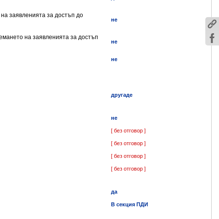
 на заявленията за достъп до
не
иемането на заявленията за достъп
не
не
другаде
не
[ без отговор ]
[ без отговор ]
[ без отговор ]
[ без отговор ]
да
В секция ПДИ