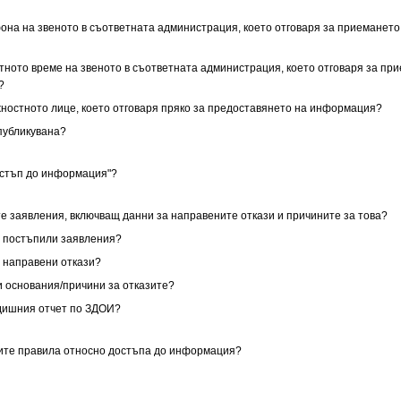
фона на звеното в съответната администрация, което отговаря за приемането
отното време на звеното в съответната администрация, което отговаря за пр
?
ъжностното лице, което отговаря пряко за предоставянето на информация?
публикувана?
остъп до информация"?
те заявления, включващ данни за направените откази и причините за това?
за постъпили заявления?
за направени откази?
ни основания/причини за отказите?
одишния отчет по ЗДОИ?
ните правила относно достъпа до информация?