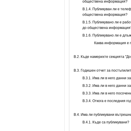
обществена информация?
В.1.4. Публикуван ли е теле
обществена информация?
В.1.5. Публикувано ли е раб
до обществена информация
В.1.6. Публикувано ли е дл
Каква информация е 
В.2. Къде намерихте секцията "Д
В.3. Годишен отчет за постъпили
В.3.1. Има ли в него данни 
В.3.2. Има ли в него данни 
В.3.3. Има ли в него посоче
В.3.4. Откога е последния г
В.4. Има ли публикувани вътреш
В.4.1. Къде са публикувани?