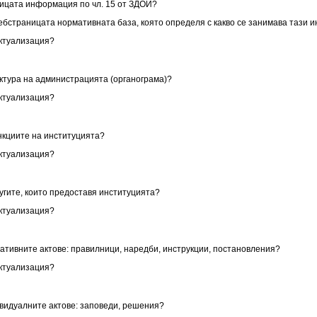
аницата информация по чл. 15 от ЗДОИ?
уебстраницата нормативната база, която определя с какво се занимава тази 
актуализация?
уктура на администрацията (органограма)?
актуализация?
ункциите на институцията?
актуализация?
лугите, които предоставя институцията?
актуализация?
мативните актове: правилници, наредби, инструкции, постановления?
актуализация?
ивидуалните актове: заповеди, решения?