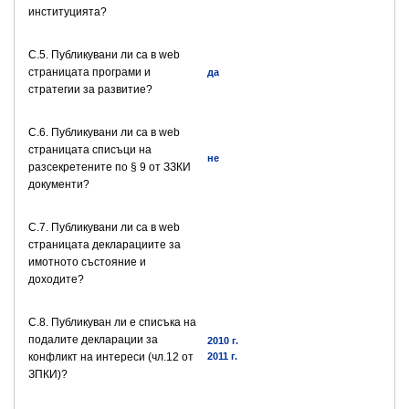
институцията?
C.5. Публикувани ли са в web
страницата програми и
да
стратегии за развитие?
C.6. Публикувани ли са в web
страницата списъци на
не
разсекретените по § 9 от ЗЗКИ
документи?
C.7. Публикувани ли са в web
страницата декларациите за
имотното състояние и
доходите?
C.8. Публикуван ли е списъка на
подалите декларации за
2010 г.
конфликт на интереси (чл.12 от
2011 г.
ЗПКИ)?