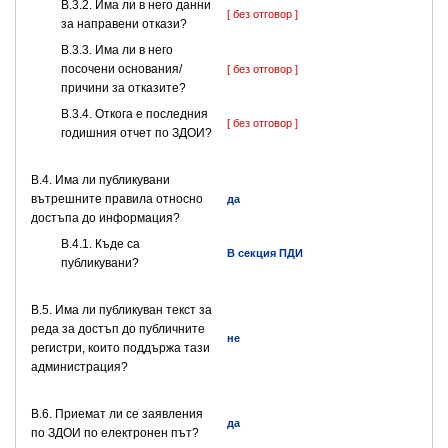
В.3.2. Има ли в него данни
[ без отговор ]
за направени откази?
В.3.3. Има ли в него
посочени основания/
[ без отговор ]
причини за отказите?
В.3.4. Откога е последния
[ без отговор ]
годишния отчет по ЗДОИ?
В.4. Има ли публикувани
вътрешните правила относно
да
достъпа до информация?
В.4.1. Къде са
В секция ПДИ
публикувани?
В.5. Има ли публикуван текст за
реда за достъп до публичните
не
регистри, които поддържа тази
администрация?
В.6. Приемат ли се заявления
да
по ЗДОИ по електронен път?