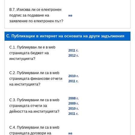
В.7. Изисква ли се електронен
подпис за подаване на
не
заявление по електронен път?
C. Публикации в интернет на основата на други задължения
C.1. Публикуван ли е в web
2011 г.
страницата бюджет на
2012 г.
институцията?
C.2. Публикувани ли са в web
2010 г.
страницата финансови отчети
2011 г.
на институцията?
2008 г.
C.3. Публикувани ли са в web
2009 г.
страницата отчети за
2010 г.
дейността на институцията?
2011 г.
C.4. Публикувани ли са в web
страницата договори на
не