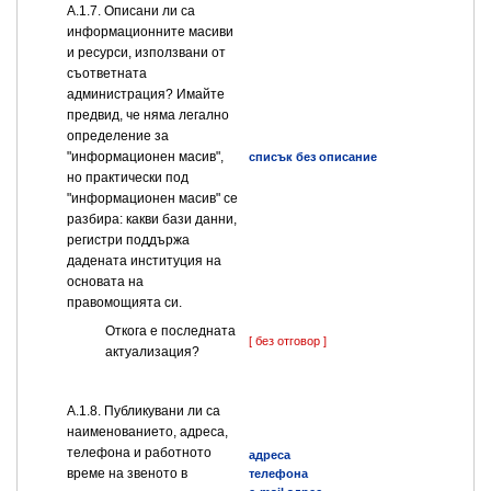
А.1.7. Описани ли са
информационните масиви
и ресурси, използвани от
съответната
администрация? Имайте
предвид, че няма легално
определение за
"информационен масив",
списък без описание
но практически под
"информационен масив" се
разбира: какви бази данни,
регистри поддържа
дадената институция на
основата на
правомощията си.
Откога е последната
[ без отговор ]
актуализация?
А.1.8. Публикувани ли са
наименованието, адреса,
телефона и работното
адреса
време на звеното в
телефона