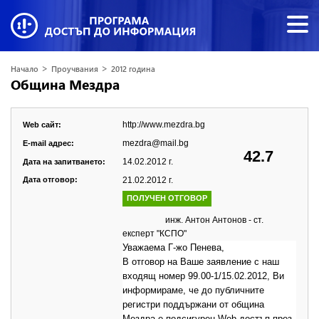
>
>
Начало
Проучвания
2012 година
Община Мездра
http://www.mezdra.bg
Web сайт:
mezdra@mail.bg
E-mail адрес:
42.7
14.02.2012 г.
Дата на запитването:
Дата отговор:
21.02.2012 г.
ПОЛУЧЕН ОТГОВОР
инж. Антон Антонов - ст.
експерт "КСПО"
Уважаема Г-жо Пенева,
В отговор на Ваше заявление с наш
входящ номер 99.00-1/15.02.2012, Ви
информираме, че до публичните
регистри поддържани от община
Мездра е подсигурен Web достъп през