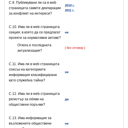
C.9. Публикувани ли са в web
2010 г.
страницата самите декларации
2011 г.
за конфликт на интереси?
C.10. Има ли в web страницата
секция, в която да се предлагат
не
проекти за нормативни актове?
Откога е последната
[ без отговор ]
актуализация?
C.11. Има ли в web страницата
списък на категориите
не
информация класифицирани
като служебна тайна?
C.12. Има ли в web страницата
регистър за обяви на
да
обществени поръчки?
C.13. Има информация за
възложените обществени
не