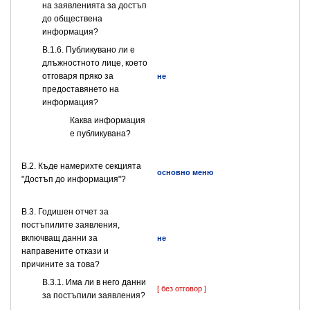
на заявленията за достъп
до обществена
информация?
В.1.6. Публикувано ли е
длъжностното лице, което
отговаря пряко за
не
предоставянето на
информация?
Каква информация
е публикувана?
В.2. Къде намерихте секцията
основно меню
"Достъп до информация"?
В.3. Годишен отчет за
постъпилите заявления,
включващ данни за
не
направените откази и
причините за това?
В.3.1. Има ли в него данни
[ без отговор ]
за постъпили заявления?