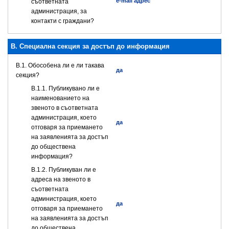
e-mail адрес
съответната
администрация, за
контакти с граждани?
B. Специална секция за достъп до информация
В.1. Обособена ли е ли такава
да
секция?
В.1.1. Публикувано ли е
наименованието на
звеното в съответната
администрация, което
да
отговаря за приемането
на заявленията за достъп
до обществена
информация?
В.1.2. Публикуван ли е
адреса на звеното в
съответната
администрация, което
да
отговаря за приемането
на заявленията за достъп
до обществена