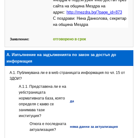
сайта на община Мездра на
адрес:
http://mezdra.bg/?page_id=873
С поздрави: Нина Данколова, секретар
на община Мездра
отговорено в срок
Заявление:
А. Изпълнение на задълженията по закон за достъп до
информация
A.1. Публикувана ли е в web страницата информация по чл. 15 от
ЗДОИ?
A.1.1. Представена ли е на
уебстраницата
нормативната база, която
да
определя с какво се
занимава тази
институция?
Откога е последната
няма данни за актуализация
актуализация?