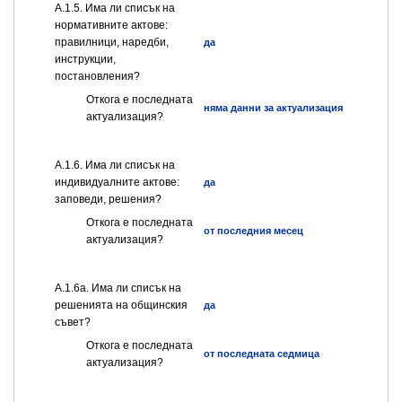
А.1.5. Има ли списък на
нормативните актове:
правилници, наредби,
да
инструкции,
постановления?
Откога е последната
няма данни за актуализация
актуализация?
А.1.6. Има ли списък на
индивидуалните актове:
да
заповеди, решения?
Откога е последната
от последния месец
актуализация?
А.1.6а. Има ли списък на
решенията на общинския
да
съвет?
Откога е последната
от последната седмица
актуализация?