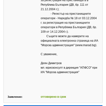
за регистрация на пристанищата в
Република България (ДВ, бр. 111 от
21.12.2004 г.);
- Регистър на пристанищните
оператори - Наредба № 18 от 03.12.2004
г. за регистрация на пристанищните
оператори в Република България (ДВ, бр.
109 от 14.12.2004 г.).
Същите можте да намерите на
официалната електронна страница на ИА
"Морска администрация" (www.marad.bg).
С уважение,
Деян Димитров
мл. юрисконсулт в дирекция "АПФСО" при
ИА "Морска администрация"
отговорено в срок
Заявление: