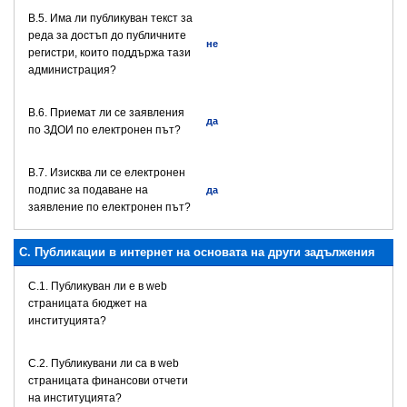
В.5. Има ли публикуван текст за
реда за достъп до публичните
не
регистри, които поддържа тази
администрация?
В.6. Приемат ли се заявления
да
по ЗДОИ по електронен път?
В.7. Изисква ли се електронен
подпис за подаване на
да
заявление по електронен път?
C. Публикации в интернет на основата на други задължения
C.1. Публикуван ли е в web
страницата бюджет на
институцията?
C.2. Публикувани ли са в web
страницата финансови отчети
на институцията?