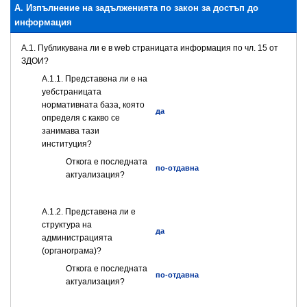
А. Изпълнение на задълженията по закон за достъп до
информация
A.1. Публикувана ли е в web страницата информация по чл. 15 от
ЗДОИ?
A.1.1. Представена ли е на
уебстраницата
нормативната база, която
да
определя с какво се
занимава тази
институция?
Откога е последната
по-отдавна
актуализация?
A.1.2. Представена ли е
структура на
да
администрацията
(органограма)?
Откога е последната
по-отдавна
актуализация?