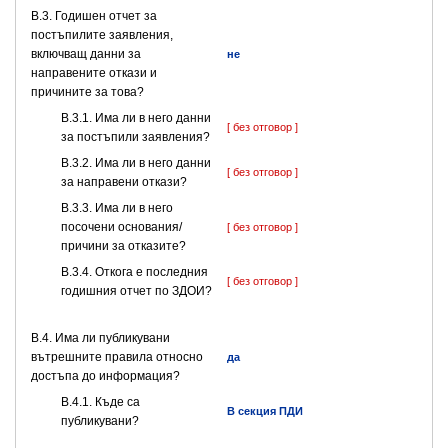
В.3. Годишен отчет за
постъпилите заявления,
включващ данни за
не
направените откази и
причините за това?
В.3.1. Има ли в него данни
[ без отговор ]
за постъпили заявления?
В.3.2. Има ли в него данни
[ без отговор ]
за направени откази?
В.3.3. Има ли в него
посочени основания/
[ без отговор ]
причини за отказите?
В.3.4. Откога е последния
[ без отговор ]
годишния отчет по ЗДОИ?
В.4. Има ли публикувани
вътрешните правила относно
да
достъпа до информация?
В.4.1. Къде са
В секция ПДИ
публикувани?