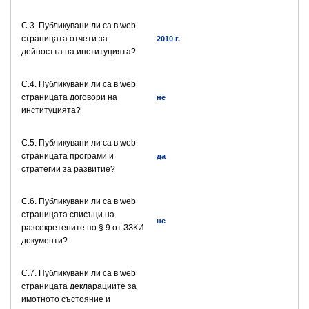
C.3. Публикувани ли са в web
страницата отчети за
2010 г.
дейността на институцията?
C.4. Публикувани ли са в web
страницата договори на
не
институцията?
C.5. Публикувани ли са в web
страницата програми и
да
стратегии за развитие?
C.6. Публикувани ли са в web
страницата списъци на
не
разсекретените по § 9 от ЗЗКИ
документи?
C.7. Публикувани ли са в web
страницата декларациите за
имотното състояние и