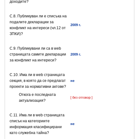
доходите?
C.8. Публикуван ли е списъка на
подалите декларации за
2009 г.
конфликт на интереси (чл.12 от
ЗПКИ)?
C.9. Публикувани ли са в web
страницата самите декларации
2009 г.
за конфликт на интереси?
C.10. Има ли в web страницата
секция, в която да се предлагат
не
проекти за нормативни актове?
Откога е последната
[ без отговор ]
актуализация?
C.11. Има ли в web страницата
списък на категориите
не
информация класифицирани
като служебна тайна?