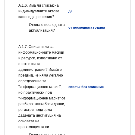
А.1.6. Има ли списък на
индивидуалните актове:
да
заповеди, решения?
Откога е последната
от последната година
актуализация?
А.1.7. Описани ли са
информационните масиви
и ресурси, използвани от
съответната
администрация? Имайте
предвид, че няма легално
определение за
"информационен масив",
списък без описание
но практически под
"информационен масив" се
разбира: какви бази данни,
регистри поддържа
дадената институция на
основата на
правомощията си.
Откога е последната