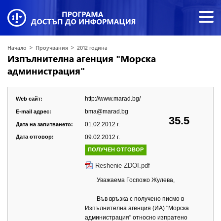
>
>
Начало
Проучвания
2012 година
Изпълнителна агенция "Морска
администрация"
http://www.marad.bg/
Web сайт:
bma@marad.bg
E-mail адрес:
35.5
01.02.2012 г.
Дата на запитването:
Дата отговор:
09.02.2012 г.
ПОЛУЧЕН ОТГОВОР
Reshenie ZDOI.pdf
Уважаема Госпожо Жулева,
Във връзка с получено писмо в
Изпълнителна агенция (ИА) "Морска
администрация" относно изпратено