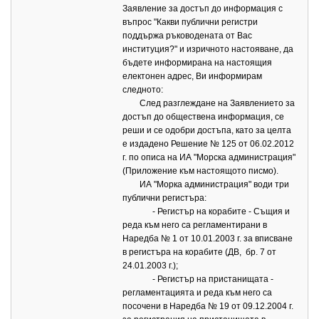
Заявление за достъп до информация с
въпрос "Какви публични регистри
поддържа ръководената от Вас
институция?" и изричното настояване, да
бъдете информирана на настоящия
електонен адрес, Ви информирам
следното:
След разглеждане на Заявлението за
достъп до обществена информация, се
реши и се одобри достъпа, като за целта
е издадено Решение № 125 от 06.02.2012
г. по описа на ИА "Морска администрация"
(Приложение към настоящото писмо).
ИА "Морка администрация" води три
публични регистъра:
- Регистър на корабите - Същия и
реда към него са регламентирани в
Наредба № 1 от 10.01.2003 г. за вписване
в регистъра на корабите (ДВ, бр. 7 от
24.01.2003 г.);
- Регистър на пристанищата -
регламентацията и реда към него са
посочени в Наредба № 19 от 09.12.2004 г.