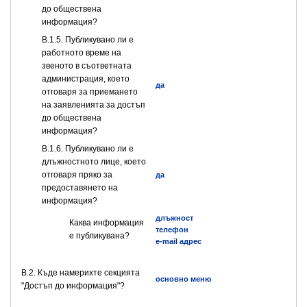
до обществена
информация?
В.1.5. Публикувано ли е
работното време на
звеното в съответната
администрация, което
да
отговаря за приемането
на заявленията за достъп
до обществена
информация?
В.1.6. Публикувано ли е
длъжностното лице, което
отговаря пряко за
да
предоставянето на
информация?
длъжност
Каква информация
телефон
е публикувана?
e-mail адрес
В.2. Къде намерихте секцията
основно меню
"Достъп до информация"?