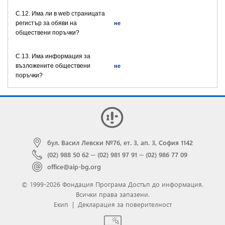
C.12. Има ли в web страницата
регистър за обяви на
не
обществени поръчки?
C.13. Има информация за
възложените обществени
не
поръчки?
бул. Васил Левски №76, ет. 3, ап. 3, София 1142
(02) 988 50 62
···
(02) 981 97 91
···
(02) 986 77 09
office@aip-bg.org
© 1999-2026 Фондация Програма Достъп до информация.
Всички права запазени.
Екип
|
Декларация за поверителност