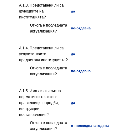
А.1.3. Представени ли са
функциите на
да
институцията?
Откога е последната
по-отдавна
актуализация?
А.1.4. Представени ли са
услугите, които
да
предоставя институцията?
Откога е последната
по-отдавна
актуализация?
А.1.5. Има ли списък на
нормативните актове:
правилници, наредби,
да
инструкции,
постановления?
Откога е последната
от последната година
актуализация?