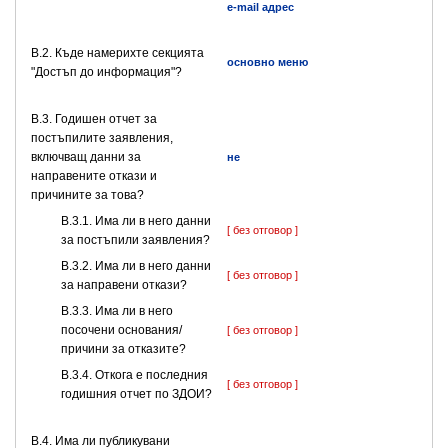
e-mail адрес
В.2. Къде намерихте секцията
основно меню
"Достъп до информация"?
В.3. Годишен отчет за
постъпилите заявления,
включващ данни за
не
направените откази и
причините за това?
В.3.1. Има ли в него данни
[ без отговор ]
за постъпили заявления?
В.3.2. Има ли в него данни
[ без отговор ]
за направени откази?
В.3.3. Има ли в него
посочени основания/
[ без отговор ]
причини за отказите?
В.3.4. Откога е последния
[ без отговор ]
годишния отчет по ЗДОИ?
В.4. Има ли публикувани