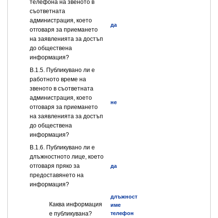
телефона на звеното в
съответната
администрация, което
да
отговаря за приемането
на заявленията за достъп
до обществена
информация?
В.1.5. Публикувано ли е
работното време на
звеното в съответната
администрация, което
не
отговаря за приемането
на заявленията за достъп
до обществена
информация?
В.1.6. Публикувано ли е
длъжностното лице, което
отговаря пряко за
да
предоставянето на
информация?
длъжност
Каква информация
име
е публикувана?
телефон