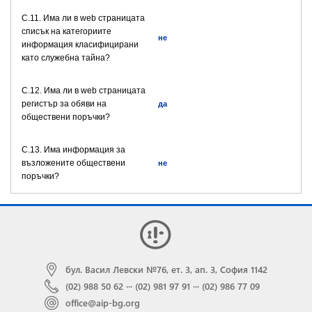
C.11. Има ли в web страницата
списък на категориите
не
информация класифицирани
като служебна тайна?
C.12. Има ли в web страницата
регистър за обяви на
да
обществени поръчки?
C.13. Има информация за
възложените обществени
не
поръчки?
бул. Васил Левски №76, ет. 3, ап. 3, София 1142
(02) 988 50 62
···
(02) 981 97 91
···
(02) 986 77 09
office@aip-bg.org