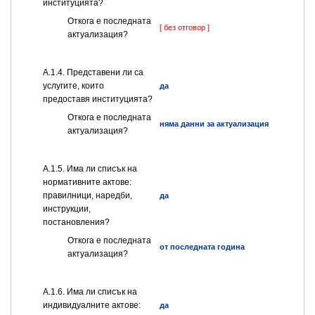
институцията?
Откога е последната
[ без отговор ]
актуализация?
А.1.4. Представени ли са
услугите, които
да
предоставя институцията?
Откога е последната
няма данни за актуализация
актуализация?
А.1.5. Има ли списък на
нормативните актове:
правилници, наредби,
да
инструкции,
постановления?
Откога е последната
от последната година
актуализация?
А.1.6. Има ли списък на
индивидуалните актове:
да