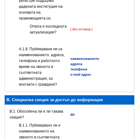
регистри поддържа
дадената институция на
основата на
правомощията си.
Откога е последната
[ без отговор ]
актуализация?
А.1.8. Публикувани ли са
наименованието, адреса,
наименованието
телефона и работното
адреса
време на звеното в
телефона
съответната
e-mail адрес
администрация, за
контакти с граждани?
B. Специална секция за достъп до информация
В.1. Обособена ли е ли такава
да
секция?
В.1.1. Публикувано ли е
наименованието на
звеното в съответната