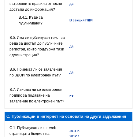
вътрешните правила относно
да
достъпа до информация?
В.4.1. Къде са
В секция ПДИ
публикувани?
В.5. Има ли публикуван текст за
реда за достъп до публичните
да
регистри, които поддържа тази
администрация?
В.6. Приемат ли се заявления
да
по ЗДОИ по електронен път?
В.7. Изисква ли се електронен
подпис за подаване на
не
заявление по електронен път?
C. Публикации в интернет на основата на други задължения
C.1. Публикуван ли е в web
2011 г.
страницата бюджет на
2012 г.