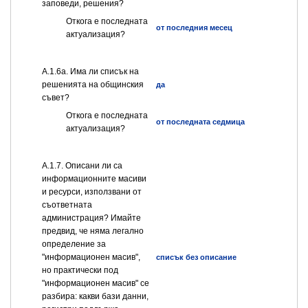
заповеди, решения?
Откога е последната
от последния месец
актуализация?
А.1.6а. Има ли списък на
решенията на общинския
да
съвет?
Откога е последната
от последната седмица
актуализация?
А.1.7. Описани ли са
информационните масиви
и ресурси, използвани от
съответната
администрация? Имайте
предвид, че няма легално
определение за
"информационен масив",
списък без описание
но практически под
"информационен масив" се
разбира: какви бази данни,