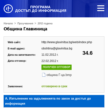
>
>
Начало
Проучвания
2012 година
Община Главиница
http://www.glavinitsa.bg/web/index.php
Web сайт:
obshtina@glavinitsa.bg
E-mail адрес:
34.6
11.02.2012 г.
Дата на запитването:
Дата отговор:
22.02.2012 г.
ПОЛУЧЕН ОТГОВОР
община Г-ца.bmp
отговорено в срок
Заявление:
А. Изпълнение на задълженията по закон за достъп до
информация