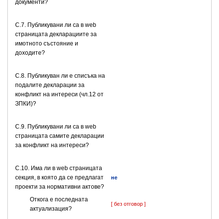
документи?
C.7. Публикувани ли са в web
страницата декларациите за
имотното състояние и
доходите?
C.8. Публикуван ли е списъка на
подалите декларации за
конфликт на интереси (чл.12 от
ЗПКИ)?
C.9. Публикувани ли са в web
страницата самите декларации
за конфликт на интереси?
C.10. Има ли в web страницата
секция, в която да се предлагат
не
проекти за нормативни актове?
Откога е последната
[ без отговор ]
актуализация?