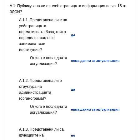
A.1. Публикувана ли е в web страницата информация по чл. 15 от
ЗДОИ?
A.1.1. Представена ли е на
уебстраницата
нормативната база, която
да
определя с какво се
занимава тази
институция?
Откога е последната
няма данни за актуализация
актуализация?
A.1.2. Представена ли е
структура на
да
администрацията
(органограма)?
Откога е последната
няма данни за актуализация
актуализация?
А.1.3. Представени ли са
функциите на
не