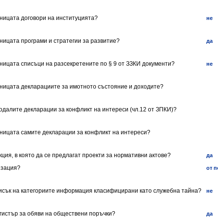
аницата договори на институцията?
не
аницата програми и стратегии за развитие?
да
аницата списъци на разсекретените по § 9 от ЗЗКИ документи?
не
раницата декларациите за имотното състояние и доходите?
подалите декларации за конфликт на интереси (чл.12 от ЗПКИ)?
раницата самите декларации за конфликт на интереси?
кция, в която да се предлагат проекти за нормативни актове?
да
изация?
от 
писък на категориите информация класифицирани като служебна тайна?
не
егистър за обяви на обществени поръчки?
да