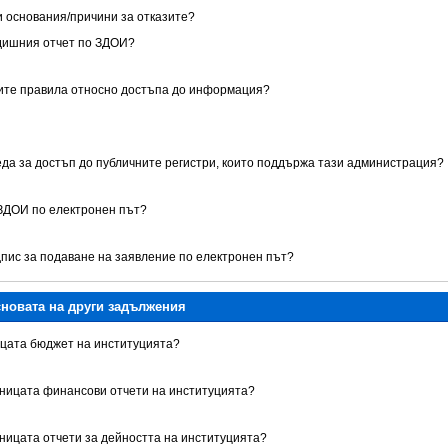
ни основания/причини за отказите?
одишния отчет по ЗДОИ?
ните правила относно достъпа до информация?
реда за достъп до публичните регистри, които поддържа тази администрация?
 ЗДОИ по електронен път?
дпис за подаване на заявление по електронен път?
сновата на други задължения
ницата бюджет на институцията?
раницата финансови отчети на институцията?
аницата отчети за дейността на институцията?