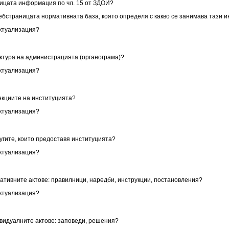
аницата информация по чл. 15 от ЗДОИ?
уебстраницата нормативната база, която определя с какво се занимава тази 
актуализация?
уктура на администрацията (органограма)?
актуализация?
ункциите на институцията?
актуализация?
лугите, които предоставя институцията?
актуализация?
мативните актове: правилници, наредби, инструкции, постановления?
актуализация?
ивидуалните актове: заповеди, решения?