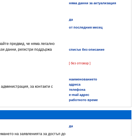
няма данни за актуализация
да
от последния месец
айте предвид, че няма легално
ази данни, регистри поддържа
списък без описание
[ без отговор ]
наименованието
адреса
 администрация, за контакти с
телефона
e-mail адрес
работното време
да
иемането на заявленията за достъп до