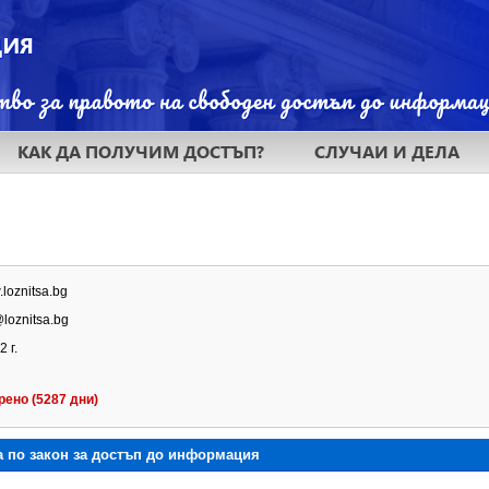
КАК ДА ПОЛУЧИМ ДОСТЪП?
СЛУЧАИ И ДЕЛА
.loznitsa.bg
loznitsa.bg
 г.
рено (5287 дни)
а по закон за достъп до информация