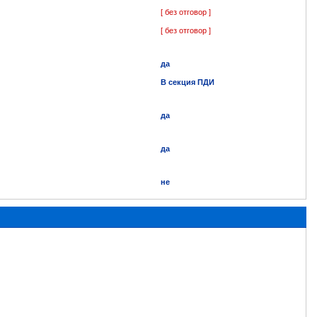
[ без отговор ]
[ без отговор ]
да
В секция ПДИ
да
да
не