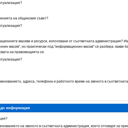
актуализация?
ешенията на общинския съвет?
актуализация?
мационните масиви и ресурси, използвани от съответната администрация? Им
нен масив", но практически под "информационен масив" се разбира: какви б
овата на правомощията си.
актуализация?
именованието, адреса, телефона и работното време на звеното в съответната
п до информация
кция?
менованието на звеното в съответната администрация, което отговаря за пр