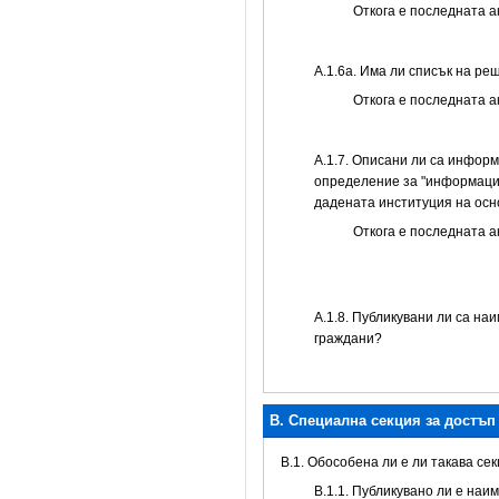
Откога е последната 
А.1.6а. Има ли списък на р
Откога е последната 
А.1.7. Описани ли са инфор
определение за "информацио
дадената институция на осн
Откога е последната 
А.1.8. Публикувани ли са на
граждани?
B. Специална секция за достъ
В.1. Обособена ли е ли такава се
В.1.1. Публикувано ли е наи