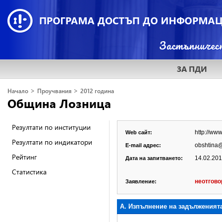
ЗА ПДИ
>
>
Начало
Проучвания
2012 година
Община Лозница
Резултати по институции
http://www
Web сайт:
Резултати по индикатори
obshtina@
E-mail адрес:
Рейтинг
14.02.2012
Дата на запитването:
Статистика
неотгово
Заявление:
А. Изпълнение на задълженият