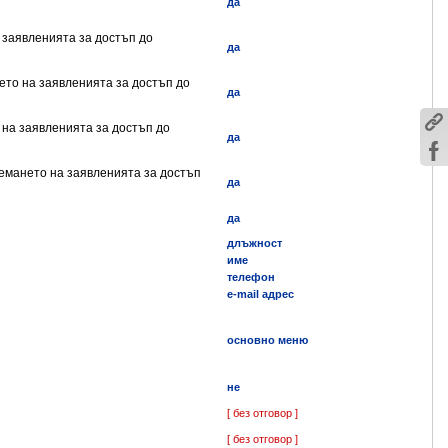
да
а заявленията за достъп до
да
нето на заявленията за достъп до
да
 на заявленията за достъп до
да
иемането на заявленията за достъп
да
да
длъжност
име
телефон
e-mail адрес
основно меню
не
[ без отговор ]
[ без отговор ]