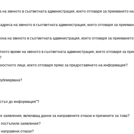
са на звеното в съответната администрация, което отговаря за приемането н
il адреса на звеното в съответната администрация, което отговаря за приема
фона на звеното в съответната администрация, което отговаря за приемането
отното време на звеното в съответната администрация, което отговаря за пр
?
ъжностното лице, което отговаря пряко за предоставянето на информация?
публикувана?
остъп до информация"?
те заявления, включващ данни за направените откази и причините за това?
за постъпили заявления?
за направени откази?