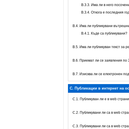
В.3.3. Има ли в него посоче
В.3.4. Откога е последния г
В.4. Има ли публикувани вътреш
В.4.1. Къде са публикувани?
В.5. Има ли публикуван текст за 
В.6. Приемат ли се заявления по
В.7. Изисква ли се електронен по
C. Публикации в интернет на о
C.1. Публикуван ли е в web стра
C.2. Публикувани ли са в web ст
C.3. Публикувани ли са в web стр